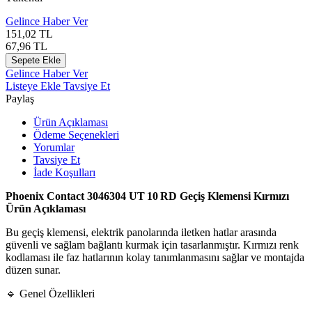
Gelince Haber Ver
151,02
TL
67,96
TL
Sepete Ekle
Gelince Haber Ver
Listeye Ekle
Tavsiye Et
Paylaş
Ürün Açıklaması
Ödeme Seçenekleri
Yorumlar
Tavsiye Et
İade Koşulları
Phoenix Contact 3046304 UT 10 RD Geçiş Klemensi Kırmızı
Ürün Açıklaması
Bu geçiş klemensi, elektrik panolarında iletken hatlar arasında
güvenli ve sağlam bağlantı kurmak için tasarlanmıştır. Kırmızı renk
kodlaması ile faz hatlarının kolay tanımlanmasını sağlar ve montajda
düzen sunar.
🔹 Genel Özellikleri