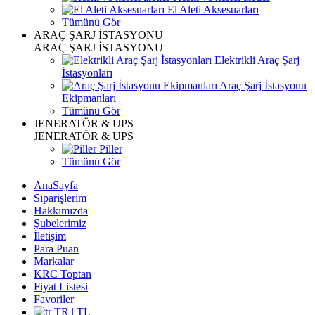
El Aleti Aksesuarları
Tümünü Gör
ARAÇ ŞARJ İSTASYONU
ARAÇ ŞARJ İSTASYONU
Elektrikli Araç Şarj
İstasyonları
Araç Şarj İstasyonu
Ekipmanları
Tümünü Gör
JENERATÖR & UPS
JENERATÖR & UPS
Piller
Tümünü Gör
AnaSayfa
Siparişlerim
Hakkımızda
Şubelerimiz
İletişim
Para Puan
Markalar
KRC Toptan
Fiyat Listesi
Favoriler
TR | TL