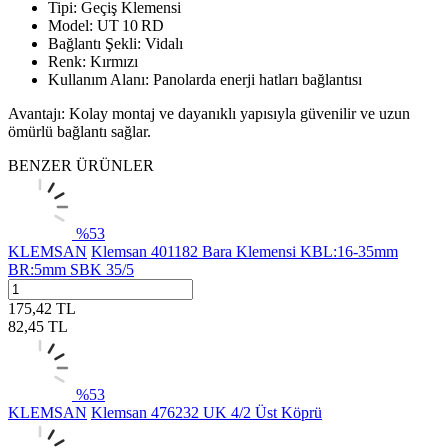
Tipi: Geçiş Klemensi
Model: UT 10 RD
Bağlantı Şekli: Vidalı
Renk: Kırmızı
Kullanım Alanı: Panolarda enerji hatları bağlantısı
Avantajı: Kolay montaj ve dayanıklı yapısıyla güvenilir ve uzun
ömürlü bağlantı sağlar.
BENZER ÜRÜNLER
%
53
KLEMSAN
Klemsan 401182 Bara Klemensi KBL:16-35mm
BR:5mm SBK 35/5
175,42
TL
82,45
TL
%
53
KLEMSAN
Klemsan 476232 UK 4/2 Üst Köprü