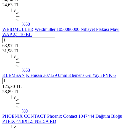
24,63
TL
%
50
WEIDMULLER
Weidmüller 1050080000 Nihayet Plakası Mavi
WAP 2,5-10 BL
63,97
TL
31,98
TL
%
53
KLEMSAN
Klemsan 307129 6mm Klemens Gri Yaylı PYK 6
125,30
TL
58,89
TL
%
0
PHOENIX CONTACT
Phoenix Contact 1047444 Dağıtım Bloğu
PTFIX 4/18X1,5-NS15A RD