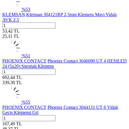
%
53
KLEMSAN
Klemsan 304121RP 2,5mm Klemens Mavi Vidalı
AVK 2,5
53,42
TL
25,11
TL
%
51
PHOENIX CONTACT
Phoenix Contact 3046090 UT 4 HESILED
24 (5x20) Sigortalı Klemens
692,44
TL
339,30
TL
%
55
PHOENIX CONTACT
Phoenix Contact 3044131 UT 6 Vidalı
Geçiş Klemensi Gri
107,49
TL
48,37
TL