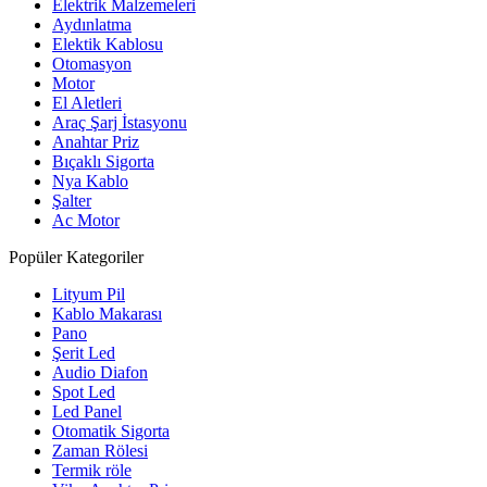
Elektrik Malzemeleri
Aydınlatma
Elektik Kablosu
Otomasyon
Motor
El Aletleri
Araç Şarj İstasyonu
Anahtar Priz
Bıçaklı Sigorta
Nya Kablo
Şalter
Ac Motor
Popüler Kategoriler
Lityum Pil
Kablo Makarası
Pano
Şerit Led
Audio Diafon
Spot Led
Led Panel
Otomatik Sigorta
Zaman Rölesi
Termik röle