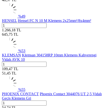
%
49
HENSEL
Hensel FC N 10 M Klemens 2x25mm²/8x4mm²
1.266,18
TL
645,75
TL
%
53
KLEMSAN
Klemsan 304158RP 10mm Klemens Kahverengi
Vidalı AVK 10
109,47
TL
51,45
TL
%
55
PHOENIX CONTACT
Phoenix Contact 3044076 UT 2,5 Vidalı
Geçiş Klemens Gri
54,74
TL