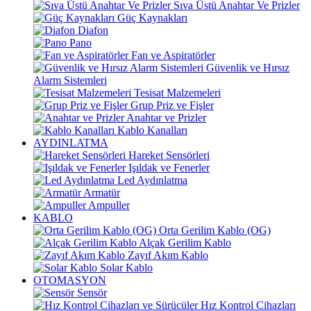
Sıva Üstü Anahtar Ve Prizler
Güç Kaynakları
Diafon
Pano
Fan ve Aspiratörler
Güvenlik ve Hırsız
Alarm Sistemleri
Tesisat Malzemeleri
Grup Priz ve Fişler
Anahtar ve Prizler
Kablo Kanalları
AYDINLATMA
Hareket Sensörleri
Işıldak ve Fenerler
Led Aydınlatma
Armatür
Ampuller
KABLO
Orta Gerilim Kablo (OG)
Alçak Gerilim Kablo
Zayıf Akım Kablo
Solar Kablo
OTOMASYON
Sensör
Hız Kontrol Cihazları