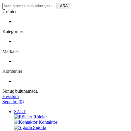
ARA
Ürünler
Kategoriler
Markalar
Kombinler
Sonuç bulunamadı.
Hesabım
Sepetim
(
0
)
ŞALT
Röleler
Kontaktör
Sigorta