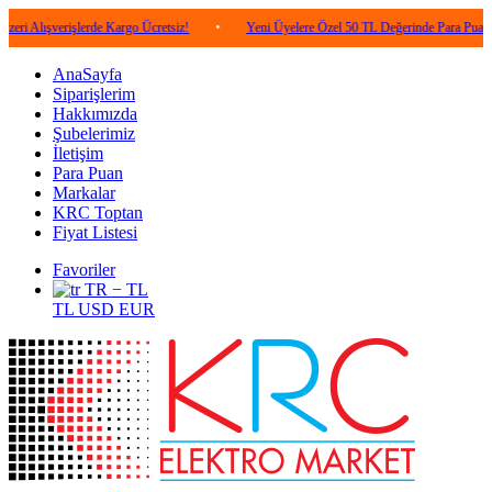
erişlerde Kargo Ücretsiz!
•
Yeni Üyelere Özel 50 TL Değerinde Para Puan!
•
AnaSayfa
Siparişlerim
Hakkımızda
Şubelerimiz
İletişim
Para Puan
Markalar
KRC Toptan
Fiyat Listesi
Favoriler
TR − TL
TL
USD
EUR