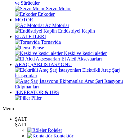
ve Sürücüler
Servo Motor
Enkoder
MOTOR
Ac Motorlar
Endüstriyel Kaplin
EL ALETLERİ
Tornavida
Pense
Keski ve kesici aletler
El Aleti Aksesuarları
ARAÇ ŞARJ İSTASYONU
Elektrikli Araç Şarj
İstasyonları
Araç Şarj İstasyonu
Ekipmanları
JENERATÖR & UPS
Piller
Menü
ŞALT
ŞALT
Röleler
Kontaktör