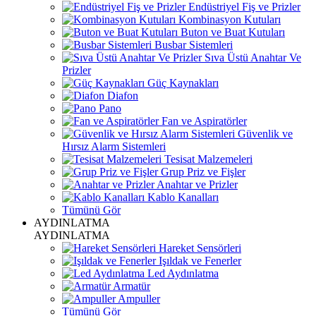
Endüstriyel Fiş ve Prizler
Kombinasyon Kutuları
Buton ve Buat Kutuları
Busbar Sistemleri
Sıva Üstü Anahtar Ve
Prizler
Güç Kaynakları
Diafon
Pano
Fan ve Aspiratörler
Güvenlik ve
Hırsız Alarm Sistemleri
Tesisat Malzemeleri
Grup Priz ve Fişler
Anahtar ve Prizler
Kablo Kanalları
Tümünü Gör
AYDINLATMA
AYDINLATMA
Hareket Sensörleri
Işıldak ve Fenerler
Led Aydınlatma
Armatür
Ampuller
Tümünü Gör