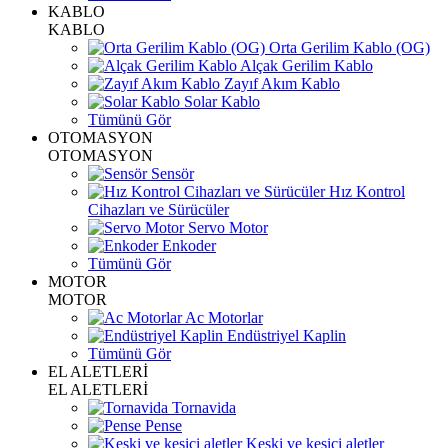
KABLO
KABLO
Orta Gerilim Kablo (OG)
Alçak Gerilim Kablo
Zayıf Akım Kablo
Solar Kablo
Tümünü Gör
OTOMASYON
OTOMASYON
Sensör
Hız Kontrol
Cihazları ve Sürücüler
Servo Motor
Enkoder
Tümünü Gör
MOTOR
MOTOR
Ac Motorlar
Endüstriyel Kaplin
Tümünü Gör
EL ALETLERİ
EL ALETLERİ
Tornavida
Pense
Keski ve kesici aletler