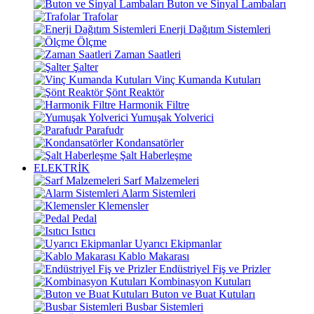
Buton ve Sinyal Lambaları
Trafolar
Enerji Dağıtım Sistemleri
Ölçme
Zaman Saatleri
Şalter
Vinç Kumanda Kutuları
Şönt Reaktör
Harmonik Filtre
Yumuşak Yolverici
Parafudr
Kondansatörler
Şalt Haberleşme
ELEKTRİK
Sarf Malzemeleri
Alarm Sistemleri
Klemensler
Pedal
Isıtıcı
Uyarıcı Ekipmanlar
Kablo Makarası
Endüstriyel Fiş ve Prizler
Kombinasyon Kutuları
Buton ve Buat Kutuları
Busbar Sistemleri