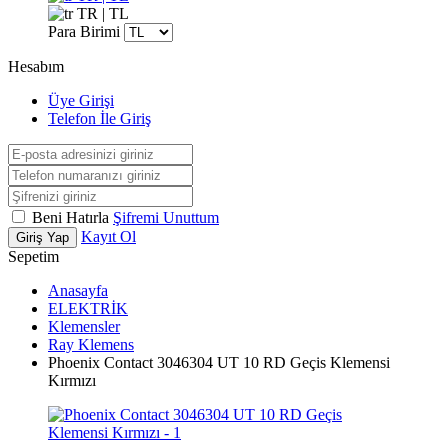
TR | TL
Para Birimi
Hesabım
Üye Girişi
Telefon İle Giriş
Beni Hatırla
Şifremi Unuttum
Kayıt Ol
Giriş Yap
Sepetim
Anasayfa
ELEKTRİK
Klemensler
Ray Klemens
Phoenix Contact 3046304 UT 10 RD Geçis Klemensi
Kırmızı