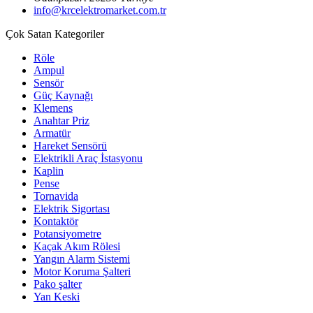
info@krcelektromarket.com.tr
Çok Satan Kategoriler
Röle
Ampul
Sensör
Güç Kaynağı
Klemens
Anahtar Priz
Armatür
Hareket Sensörü
Elektrikli Araç İstasyonu
Kaplin
Pense
Tornavida
Elektrik Sigortası
Kontaktör
Potansiyometre
Kaçak Akım Rölesi
Yangın Alarm Sistemi
Motor Koruma Şalteri
Pako şalter
Yan Keski