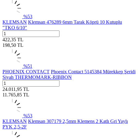
%
53
KLEMSAN
Klemsan 476289 6mm Tarak Köprü 10 Kutuplu
"TKO 6/10"
422,35
TL
198,50
TL
%
51
PHOENIX CONTACT
Phoenix Contact 5145384 Mürekkep Şeridi
Siyah THERMOMARK-RIBBON
24.011,95
TL
11.765,85
TL
%
53
KLEMSAN
Klemsan 307179 2,5mm Klemens 2 Katlı Gri Yaylı
PYK 2,5-2F