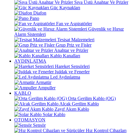
Sıva Üstü Anahtar Ve Prizler
Güç Kaynakları
Diafon
Pano
Fan ve Aspiratörler
Güvenlik ve Hırsız
Alarm Sistemleri
Tesisat Malzemeleri
Grup Priz ve Fişler
Anahtar ve Prizler
Kablo Kanalları
AYDINLATMA
Hareket Sensörleri
Işıldak ve Fenerler
Led Aydınlatma
Armatür
Ampuller
KABLO
Orta Gerilim Kablo (OG)
Alçak Gerilim Kablo
Zayıf Akım Kablo
Solar Kablo
OTOMASYON
Sensör
Hız Kontrol Cihazları