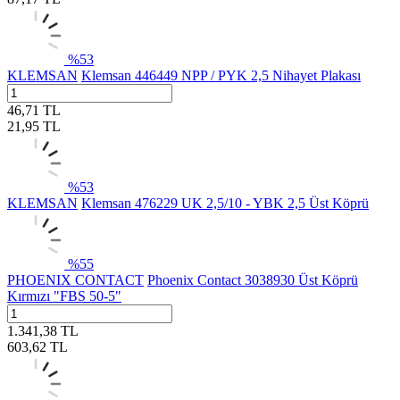
%
53
KLEMSAN
Klemsan 446449 NPP / PYK 2,5 Nihayet Plakası
46,71
TL
21,95
TL
%
53
KLEMSAN
Klemsan 476229 UK 2,5/10 - YBK 2,5 Üst Köprü
%
55
PHOENIX CONTACT
Phoenix Contact 3038930 Üst Köprü
Kırmızı "FBS 50-5"
1.341,38
TL
603,62
TL