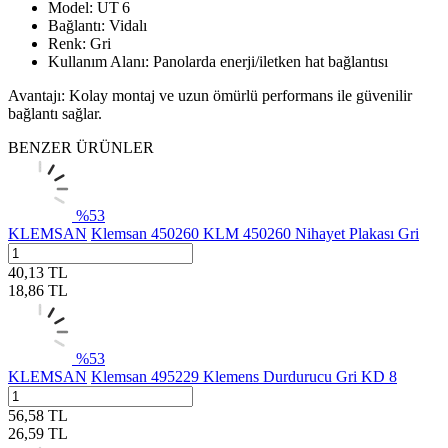
Model: UT 6
Bağlantı: Vidalı
Renk: Gri
Kullanım Alanı: Panolarda enerji/iletken hat bağlantısı
Avantajı: Kolay montaj ve uzun ömürlü performans ile güvenilir
bağlantı sağlar.
BENZER ÜRÜNLER
%
53
KLEMSAN
Klemsan 450260 KLM 450260 Nihayet Plakası Gri
40,13
TL
18,86
TL
%
53
KLEMSAN
Klemsan 495229 Klemens Durdurucu Gri KD 8
56,58
TL
26,59
TL