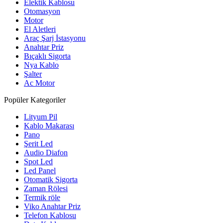
Elektik Kablosu
Otomasyon
Motor
El Aletleri
Araç Şarj İstasyonu
Anahtar Priz
Bıçaklı Sigorta
Nya Kablo
Şalter
Ac Motor
Popüler Kategoriler
Lityum Pil
Kablo Makarası
Pano
Şerit Led
Audio Diafon
Spot Led
Led Panel
Otomatik Sigorta
Zaman Rölesi
Termik röle
Viko Anahtar Priz
Telefon Kablosu