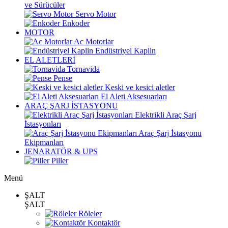
ve Sürücüler
Servo Motor
Enkoder
MOTOR
Ac Motorlar
Endüstriyel Kaplin
EL ALETLERİ
Tornavida
Pense
Keski ve kesici aletler
El Aleti Aksesuarları
ARAÇ ŞARJ İSTASYONU
Elektrikli Araç Şarj
İstasyonları
Araç Şarj İstasyonu
Ekipmanları
JENARATÖR & UPS
Piller
Menü
ŞALT
ŞALT
Röleler
Kontaktör