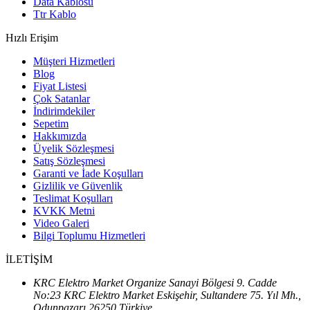
Data Kablosu
Ttr Kablo
Hızlı Erişim
Müşteri Hizmetleri
Blog
Fiyat Listesi
Çok Satanlar
İndirimdekiler
Sepetim
Hakkımızda
Üyelik Sözleşmesi
Satış Sözleşmesi
Garanti ve İade Koşulları
Gizlilik ve Güvenlik
Teslimat Koşulları
KVKK Metni
Video Galeri
Bilgi Toplumu Hizmetleri
İLETİŞİM
KRC Elektro Market Organize Sanayi Bölgesi 9. Cadde
No:23 KRC Elektro Market Eskişehir, Sultandere 75. Yıl Mh.,
Odunpazarı 26250 Türkiye