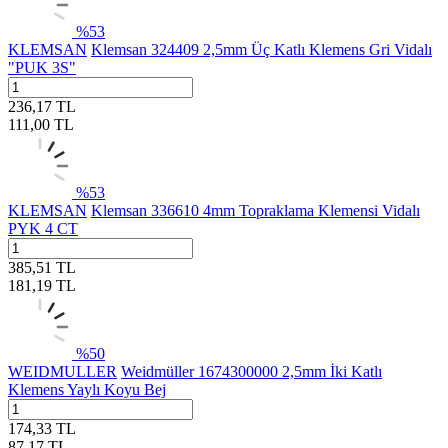
%
53
KLEMSAN
Klemsan 324409 2,5mm Üç Katlı Klemens Gri Vidalı
"PUK 3S"
236,17
TL
111,00
TL
%
53
KLEMSAN
Klemsan 336610 4mm Topraklama Klemensi Vidalı
PYK 4 CT
385,51
TL
181,19
TL
%
50
WEIDMULLER
Weidmüller 1674300000 2,5mm İki Katlı
Klemens Yaylı Koyu Bej
174,33
TL
87,17
TL