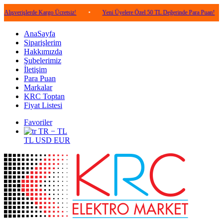
lerde Kargo Ücretsiz!
•
Yeni Üyelere Özel 50 TL Değerinde Para Puan!
•
5.0
AnaSayfa
Siparişlerim
Hakkımızda
Şubelerimiz
İletişim
Para Puan
Markalar
KRC Toptan
Fiyat Listesi
Favoriler
TR − TL
TL
USD
EUR