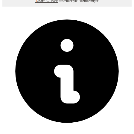
T
-Soft
E-Ticaret
Sistemleriyle Hazırlanmıştır.