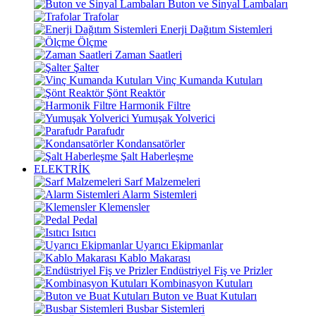
Buton ve Sinyal Lambaları
Trafolar
Enerji Dağıtım Sistemleri
Ölçme
Zaman Saatleri
Şalter
Vinç Kumanda Kutuları
Şönt Reaktör
Harmonik Filtre
Yumuşak Yolverici
Parafudr
Kondansatörler
Şalt Haberleşme
ELEKTRİK
Sarf Malzemeleri
Alarm Sistemleri
Klemensler
Pedal
Isıtıcı
Uyarıcı Ekipmanlar
Kablo Makarası
Endüstriyel Fiş ve Prizler
Kombinasyon Kutuları
Buton ve Buat Kutuları
Busbar Sistemleri