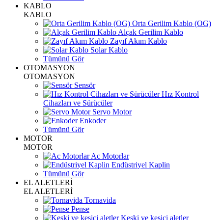
KABLO
KABLO
Orta Gerilim Kablo (OG)
Alçak Gerilim Kablo
Zayıf Akım Kablo
Solar Kablo
Tümünü Gör
OTOMASYON
OTOMASYON
Sensör
Hız Kontrol
Cihazları ve Sürücüler
Servo Motor
Enkoder
Tümünü Gör
MOTOR
MOTOR
Ac Motorlar
Endüstriyel Kaplin
Tümünü Gör
EL ALETLERİ
EL ALETLERİ
Tornavida
Pense
Keski ve kesici aletler