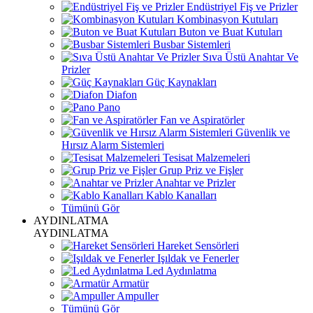
Endüstriyel Fiş ve Prizler
Kombinasyon Kutuları
Buton ve Buat Kutuları
Busbar Sistemleri
Sıva Üstü Anahtar Ve
Prizler
Güç Kaynakları
Diafon
Pano
Fan ve Aspiratörler
Güvenlik ve
Hırsız Alarm Sistemleri
Tesisat Malzemeleri
Grup Priz ve Fişler
Anahtar ve Prizler
Kablo Kanalları
Tümünü Gör
AYDINLATMA
AYDINLATMA
Hareket Sensörleri
Işıldak ve Fenerler
Led Aydınlatma
Armatür
Ampuller
Tümünü Gör