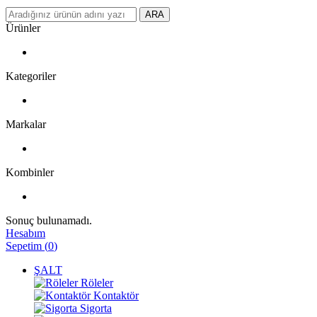
ARA
Ürünler
Kategoriler
Markalar
Kombinler
Sonuç bulunamadı.
Hesabım
Sepetim
(
0
)
ŞALT
Röleler
Kontaktör
Sigorta