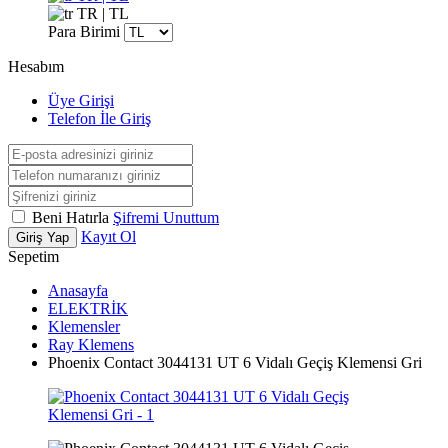
TR | TL
Para Birimi
Hesabım
Üye Girişi
Telefon İle Giriş
Beni Hatırla
Şifremi Unuttum
Kayıt Ol
Giriş Yap
Sepetim
Anasayfa
ELEKTRİK
Klemensler
Ray Klemens
Phoenix Contact 3044131 UT 6 Vidalı Geçiş Klemensi Gri