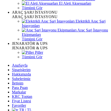
El Aleti Aksesuarları
Tümünü Gör
ARAÇ ŞARJ İSTASYONU
ARAÇ ŞARJ İSTASYONU
Elektrikli Araç Şarj
İstasyonları
Araç Şarj İstasyonu
Ekipmanları
Tümünü Gör
JENARATÖR & UPS
JENARATÖR & UPS
Piller
Tümünü Gör
AnaSayfa
Siparişlerim
Hakkımızda
Şubelerimiz
İletişim
Para Puan
Markalar
KRC Toptan
Fiyat Listesi
Favoriler
TR | TL