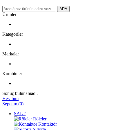
ARA
Ürünler
Kategoriler
Markalar
Kombinler
Sonuç bulunamadı.
Hesabım
Sepetim
(
0
)
ŞALT
Röleler
Kontaktör
Sigorta