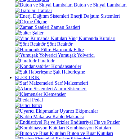
Buton ve Sinyal Lambaları
Trafolar
Enerji Dağıtım Sistemleri
Ölçme
Zaman Saatleri
Şalter
Vinç Kumanda Kutuları
Şönt Reaktör
Harmonik Filtre
Yumuşak Yolverici
Parafudr
Kondansatörler
Şalt Haberleşme
ELEKTRİK
Sarf Malzemeleri
Alarm Sistemleri
Klemensler
Pedal
Isıtıcı
Uyarıcı Ekipmanlar
Kablo Makarası
Endüstriyel Fiş ve Prizler
Kombinasyon Kutuları
Buton ve Buat Kutuları
Busbar Sistemleri