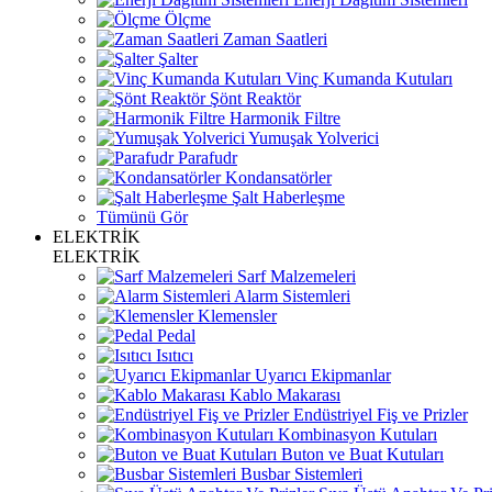
Ölçme
Zaman Saatleri
Şalter
Vinç Kumanda Kutuları
Şönt Reaktör
Harmonik Filtre
Yumuşak Yolverici
Parafudr
Kondansatörler
Şalt Haberleşme
Tümünü Gör
ELEKTRİK
ELEKTRİK
Sarf Malzemeleri
Alarm Sistemleri
Klemensler
Pedal
Isıtıcı
Uyarıcı Ekipmanlar
Kablo Makarası
Endüstriyel Fiş ve Prizler
Kombinasyon Kutuları
Buton ve Buat Kutuları
Busbar Sistemleri