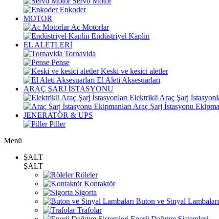
Servo Motor
Enkoder
MOTOR
Ac Motorlar
Endüstriyel Kaplin
EL ALETLERİ
Tornavida
Pense
Keski ve kesici aletler
El Aleti Aksesuarları
ARAÇ ŞARJ İSTASYONU
Elektrikli Araç Şarj İstasyonl
Araç Şarj İstasyonu Ekipma
JENERATÖR & UPS
Piller
Menü
ŞALT
ŞALT
Röleler
Kontaktör
Sigorta
Buton ve Sinyal Lambaları
Trafolar
Enerji Dağıtım Sistemleri