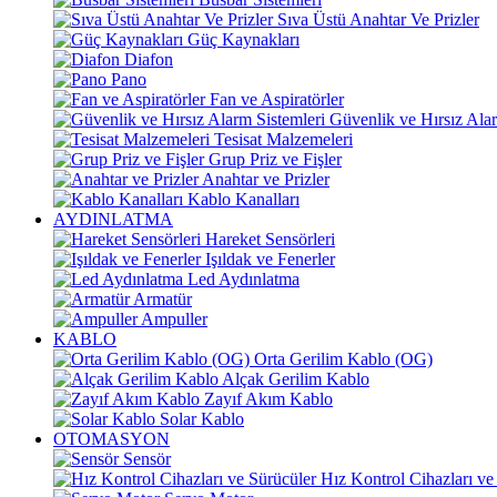
Sıva Üstü Anahtar Ve Prizler
Güç Kaynakları
Diafon
Pano
Fan ve Aspiratörler
Güvenlik ve Hırsız Alar
Tesisat Malzemeleri
Grup Priz ve Fişler
Anahtar ve Prizler
Kablo Kanalları
AYDINLATMA
Hareket Sensörleri
Işıldak ve Fenerler
Led Aydınlatma
Armatür
Ampuller
KABLO
Orta Gerilim Kablo (OG)
Alçak Gerilim Kablo
Zayıf Akım Kablo
Solar Kablo
OTOMASYON
Sensör
Hız Kontrol Cihazları ve