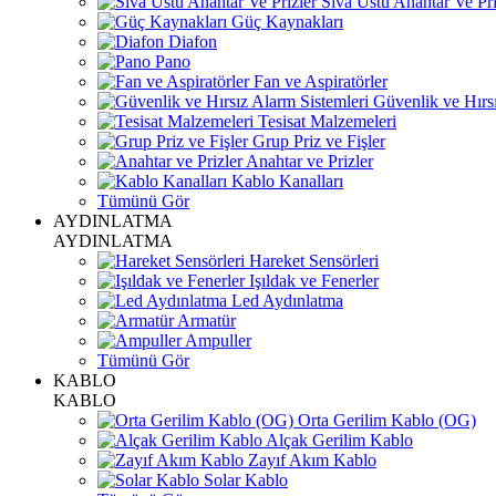
Sıva Üstü Anahtar Ve Pri
Güç Kaynakları
Diafon
Pano
Fan ve Aspiratörler
Güvenlik ve Hırsı
Tesisat Malzemeleri
Grup Priz ve Fişler
Anahtar ve Prizler
Kablo Kanalları
Tümünü Gör
AYDINLATMA
AYDINLATMA
Hareket Sensörleri
Işıldak ve Fenerler
Led Aydınlatma
Armatür
Ampuller
Tümünü Gör
KABLO
KABLO
Orta Gerilim Kablo (OG)
Alçak Gerilim Kablo
Zayıf Akım Kablo
Solar Kablo