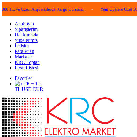
ve Üzeri Alışverişlerde Kargo Ücretsiz!
•
Yeni Üyelere Özel 50 TL Değe
AnaSayfa
Siparişlerim
Hakkımızda
Şubelerimiz
İletişim
Para Puan
Markalar
KRC Toptan
Fiyat Listesi
Favoriler
TR − TL
TL
USD
EUR