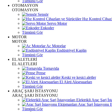
Tümünü Gör
OTOMASYON
OTOMASYON
Sensör
Hız Kontrol Cihazl
Servo Motor
Enkoder
Tümünü Gör
MOTOR
MOTOR
Ac Motorlar
Endüstriyel Kaplin
Tümünü Gör
EL ALETLERİ
EL ALETLERİ
Tornavida
Pense
Keski ve kesici aletler
El Aleti Aksesuarları
Tümünü Gör
ARAÇ ŞARJ İSTASYONU
ARAÇ ŞARJ İSTASYONU
Elektrikli Araç Şarj İst
Araç Şarj İstasyonu 
Tümünü Gör