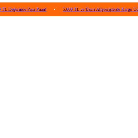
rinde Para Puan!
•
5.000 TL ve Üzeri Alışverişlerde Kargo Ücretsiz!