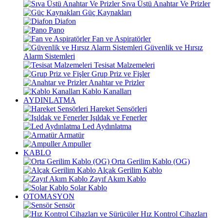
Sıva Üstü Anahtar Ve Prizler
Güç Kaynakları
Diafon
Pano
Fan ve Aspiratörler
Güvenlik ve Hırsız
Alarm Sistemleri
Tesisat Malzemeleri
Grup Priz ve Fişler
Anahtar ve Prizler
Kablo Kanalları
AYDINLATMA
Hareket Sensörleri
Işıldak ve Fenerler
Led Aydınlatma
Armatür
Ampuller
KABLO
Orta Gerilim Kablo (OG)
Alçak Gerilim Kablo
Zayıf Akım Kablo
Solar Kablo
OTOMASYON
Sensör
Hız Kontrol Cihazları