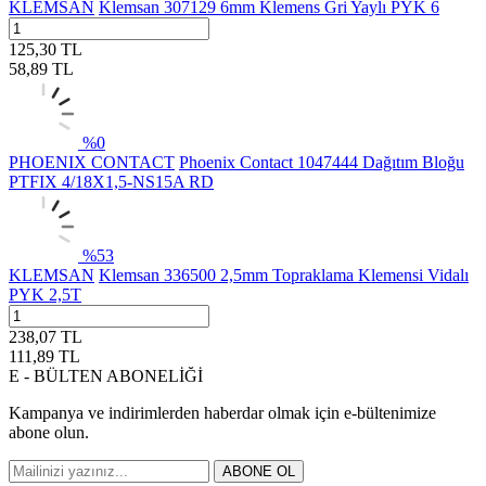
KLEMSAN
Klemsan 307129 6mm Klemens Gri Yaylı PYK 6
125,30
TL
58,89
TL
%
0
PHOENIX CONTACT
Phoenix Contact 1047444 Dağıtım Bloğu
PTFIX 4/18X1,5-NS15A RD
%
53
KLEMSAN
Klemsan 336500 2,5mm Topraklama Klemensi Vidalı
PYK 2,5T
238,07
TL
111,89
TL
E - BÜLTEN ABONELİĞİ
Kampanya ve indirimlerden haberdar olmak için e-bültenimize
abone olun.
ABONE OL