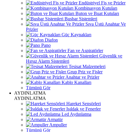
Endüstriyel Fiş ve Prizler
Kombinasyon Kutuları
Buton ve Buat Kutuları
Busbar Sistemleri
Sıva Üstü Anahtar Ve
Prizler
Güç Kaynakları
Diafon
Pano
Fan ve Aspiratörler
Güvenlik ve
Hırsız Alarm Sistemleri
Tesisat Malzemeleri
Grup Priz ve Fişler
Anahtar ve Prizler
Kablo Kanalları
Tümünü Gör
AYDINLATMA
AYDINLATMA
Hareket Sensörleri
Işıldak ve Fenerler
Led Aydınlatma
Armatür
Ampuller
Tümünü Gör