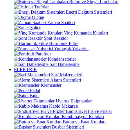
Buton ve Sinyal Lambaları
Trafolar
Enerji Dağıtım Sistemleri
Ölçme
Zaman Saatleri
Şalter
Vinç Kumanda Kutuları
Şönt Reaktör
Harmonik Filtre
Yumuşak Yolverici
Parafudr
Kondansatörler
Şalt Haberleşme
ELEKTRİK
Sarf Malzemeleri
Alarm Sistemleri
Klemensler
Pedal
Isıtıcı
Uyarıcı Ekipmanlar
Kablo Makarası
Endüstriyel Fiş ve Prizler
Kombinasyon Kutuları
Buton ve Buat Kutuları
Busbar Sistemleri