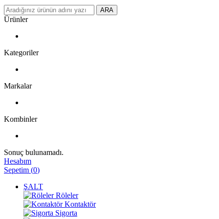
ARA
Ürünler
Kategoriler
Markalar
Kombinler
Sonuç bulunamadı.
Hesabım
Sepetim
(
0
)
ŞALT
Röleler
Kontaktör
Sigorta