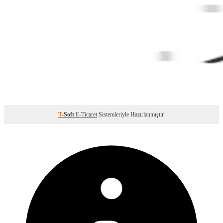
T
-Soft
E-Ticaret
Sistemleriyle Hazırlanmıştır.