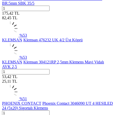
BR:5mm SBK 35/5
175,42
TL
82,45
TL
%
53
KLEMSAN
Klemsan 476232 UK 4/2 Üst Köprü
%
53
KLEMSAN
Klemsan 304121RP 2,5mm Klemens Mavi Vidalı
AVK 2,5
53,42
TL
25,11
TL
%
51
PHOENIX CONTACT
Phoenix Contact 3046090 UT 4 HESILED
24 (5x20) Sigortalı Klemens