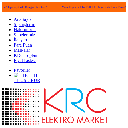
rişlerde Kargo Ücretsiz!
•
Yeni Üyelere Özel 50 TL Değerinde Para Puan!
•
5
AnaSayfa
Siparişlerim
Hakkımızda
Şubelerimiz
İletişim
Para Puan
Markalar
KRC Toptan
Fiyat Listesi
Favoriler
TR − TL
TL
USD
EUR