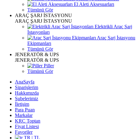
El Aleti Aksesuarları
Tümünü Gör
ARAÇ ŞARJ İSTASYONU
ARAÇ ŞARJ İSTASYONU
Elektrikli Araç Şarj
İstasyonları
Araç Şarj İstasyonu
Ekipmanları
Tümünü Gör
JENERATÖR & UPS
JENERATÖR & UPS
Piller
Tümünü Gör
AnaSayfa
Siparişlerim
Hakkımızda
Şubelerimiz
İletişim
Para Puan
Markalar
KRC Toptan
Fiyat Listesi
Favoriler
TR | TL