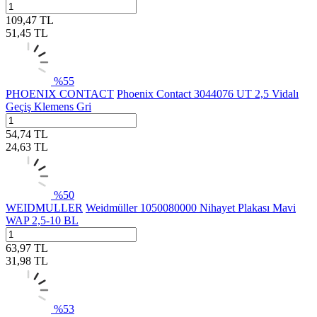
109,47
TL
51,45
TL
%
55
PHOENIX CONTACT
Phoenix Contact 3044076 UT 2,5 Vidalı
Geçiş Klemens Gri
54,74
TL
24,63
TL
%
50
WEIDMULLER
Weidmüller 1050080000 Nihayet Plakası Mavi
WAP 2,5-10 BL
63,97
TL
31,98
TL
%
53