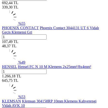
692,44
TL
339,30
TL
%
55
PHOENIX CONTACT
Phoenix Contact 3044131 UT 6 Vidalı
Geçiş Klemensi Gri
107,49
TL
48,37
TL
%
49
HENSEL
Hensel FC N 10 M Klemens 2x25mm²/8x4mm²
1.266,18
TL
645,75
TL
%
53
KLEMSAN
Klemsan 304158RP 10mm Klemens Kahverengi
Vidalı AVK 10