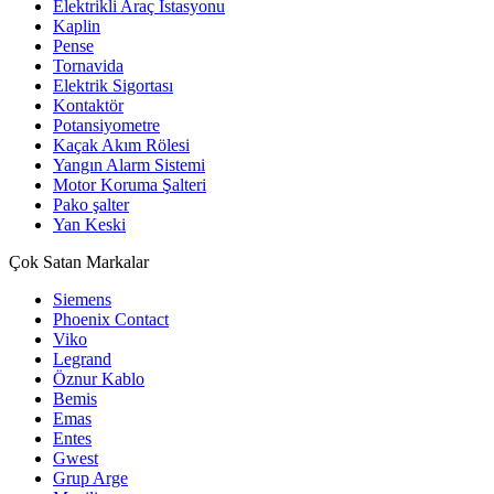
Elektrikli Araç İstasyonu
Kaplin
Pense
Tornavida
Elektrik Sigortası
Kontaktör
Potansiyometre
Kaçak Akım Rölesi
Yangın Alarm Sistemi
Motor Koruma Şalteri
Pako şalter
Yan Keski
Çok Satan Markalar
Siemens
Phoenix Contact
Viko
Legrand
Öznur Kablo
Bemis
Emas
Entes
Gwest
Grup Arge