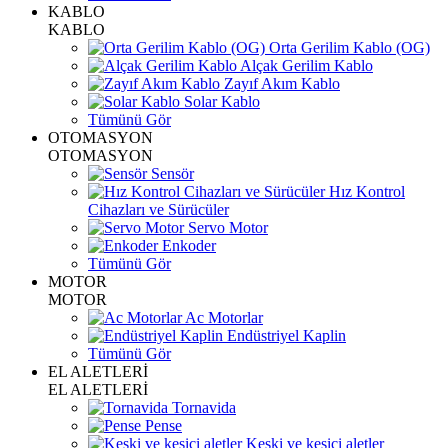
KABLO
KABLO
Orta Gerilim Kablo (OG)
Alçak Gerilim Kablo
Zayıf Akım Kablo
Solar Kablo
Tümünü Gör
OTOMASYON
OTOMASYON
Sensör
Hız Kontrol
Cihazları ve Sürücüler
Servo Motor
Enkoder
Tümünü Gör
MOTOR
MOTOR
Ac Motorlar
Endüstriyel Kaplin
Tümünü Gör
EL ALETLERİ
EL ALETLERİ
Tornavida
Pense
Keski ve kesici aletler