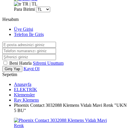
TR | TL
Para Birimi
Hesabım
Üye Girişi
Telefon İle Giriş
Beni Hatırla
Şifremi Unuttum
Kayıt Ol
Giriş Yap
Sepetim
Anasayfa
ELEKTRİK
Klemensler
Ray Klemens
Phoenix Contact 3032088 Klemens Vidalı Mavi Renk "UKN
5 BU"