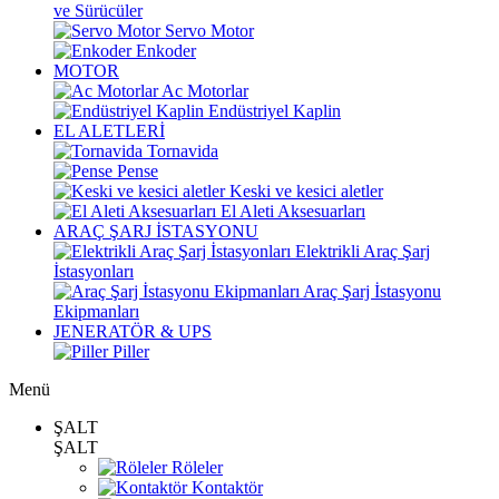
ve Sürücüler
Servo Motor
Enkoder
MOTOR
Ac Motorlar
Endüstriyel Kaplin
EL ALETLERİ
Tornavida
Pense
Keski ve kesici aletler
El Aleti Aksesuarları
ARAÇ ŞARJ İSTASYONU
Elektrikli Araç Şarj
İstasyonları
Araç Şarj İstasyonu
Ekipmanları
JENERATÖR & UPS
Piller
Menü
ŞALT
ŞALT
Röleler
Kontaktör