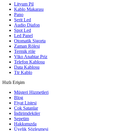
Lityum Pil
Kablo Makarası
Pano
Şerit Led
Audio Diafon
Spot Led
Led Panel
Otomatik Sigorta
Zaman Rölesi
Termik röle
Viko Anahtar Priz
Telefon Kablosu
Data Kablosu
Ttr Kablo
Hızlı Erişim
Müşteri Hizmetleri
Blog
Fiyat Listesi
Çok Satanlar
İndirimdekiler
Sepetim
Hakkımızda
Üyelik Sözleşmesi