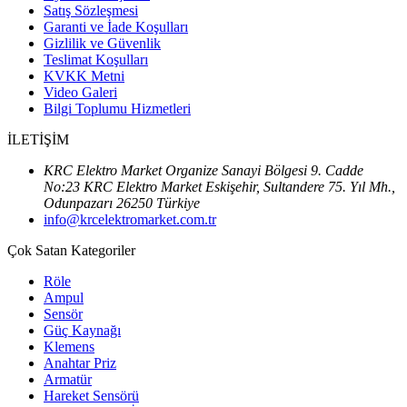
Satış Sözleşmesi
Garanti ve İade Koşulları
Gizlilik ve Güvenlik
Teslimat Koşulları
KVKK Metni
Video Galeri
Bilgi Toplumu Hizmetleri
İLETİŞİM
KRC Elektro Market Organize Sanayi Bölgesi 9. Cadde
No:23 KRC Elektro Market Eskişehir, Sultandere 75. Yıl Mh.,
Odunpazarı 26250 Türkiye
info@krcelektromarket.com.tr
Çok Satan Kategoriler
Röle
Ampul
Sensör
Güç Kaynağı
Klemens
Anahtar Priz
Armatür
Hareket Sensörü