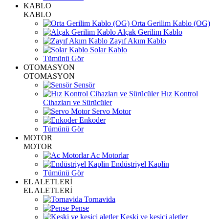
KABLO
KABLO
Orta Gerilim Kablo (OG)
Alçak Gerilim Kablo
Zayıf Akım Kablo
Solar Kablo
Tümünü Gör
OTOMASYON
OTOMASYON
Sensör
Hız Kontrol
Cihazları ve Sürücüler
Servo Motor
Enkoder
Tümünü Gör
MOTOR
MOTOR
Ac Motorlar
Endüstriyel Kaplin
Tümünü Gör
EL ALETLERİ
EL ALETLERİ
Tornavida
Pense
Keski ve kesici aletler