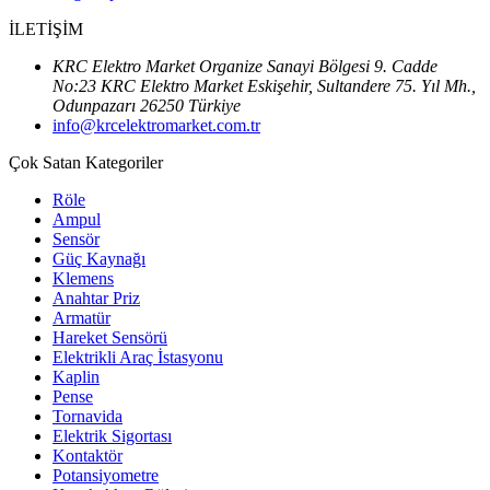
İLETİŞİM
KRC Elektro Market Organize Sanayi Bölgesi 9. Cadde
No:23 KRC Elektro Market Eskişehir, Sultandere 75. Yıl Mh.,
Odunpazarı 26250 Türkiye
info@krcelektromarket.com.tr
Çok Satan Kategoriler
Röle
Ampul
Sensör
Güç Kaynağı
Klemens
Anahtar Priz
Armatür
Hareket Sensörü
Elektrikli Araç İstasyonu
Kaplin
Pense
Tornavida
Elektrik Sigortası
Kontaktör
Potansiyometre