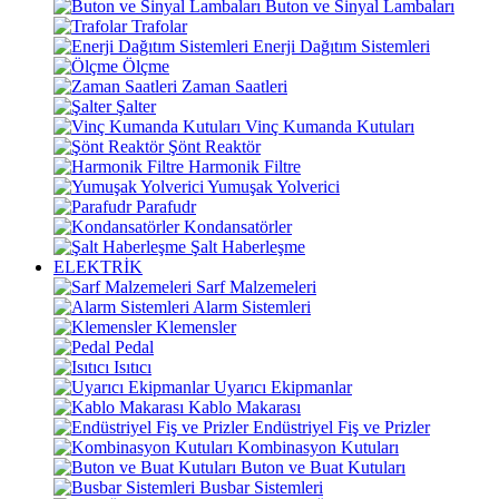
Buton ve Sinyal Lambaları
Trafolar
Enerji Dağıtım Sistemleri
Ölçme
Zaman Saatleri
Şalter
Vinç Kumanda Kutuları
Şönt Reaktör
Harmonik Filtre
Yumuşak Yolverici
Parafudr
Kondansatörler
Şalt Haberleşme
ELEKTRİK
Sarf Malzemeleri
Alarm Sistemleri
Klemensler
Pedal
Isıtıcı
Uyarıcı Ekipmanlar
Kablo Makarası
Endüstriyel Fiş ve Prizler
Kombinasyon Kutuları
Buton ve Buat Kutuları
Busbar Sistemleri