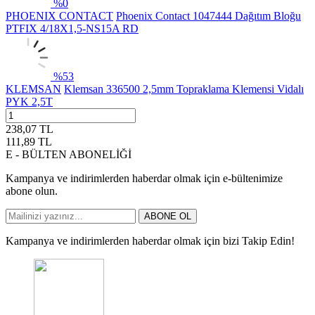
%
0
PHOENIX CONTACT
Phoenix Contact 1047444 Dağıtım Bloğu
PTFIX 4/18X1,5-NS15A RD
%
53
KLEMSAN
Klemsan 336500 2,5mm Topraklama Klemensi Vidalı
PYK 2,5T
238,07
TL
111,89
TL
E - BÜLTEN ABONELİĞİ
Kampanya ve indirimlerden haberdar olmak için e-bültenimize
abone olun.
ABONE OL
Kampanya ve indirimlerden haberdar olmak için bizi Takip Edin!