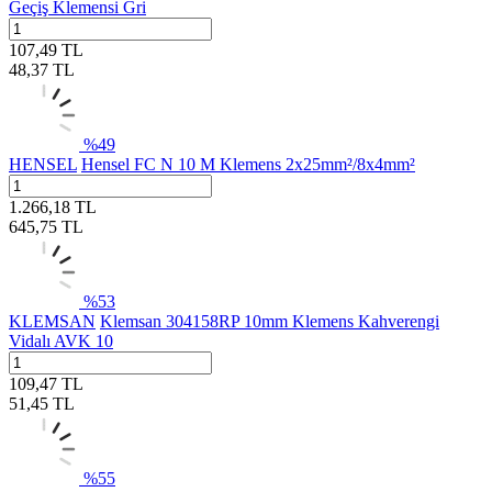
Geçiş Klemensi Gri
107,49
TL
48,37
TL
%
49
HENSEL
Hensel FC N 10 M Klemens 2x25mm²/8x4mm²
1.266,18
TL
645,75
TL
%
53
KLEMSAN
Klemsan 304158RP 10mm Klemens Kahverengi
Vidalı AVK 10
109,47
TL
51,45
TL
%
55