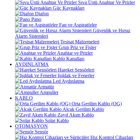
Sıva Üstü Anahtar Ve Prizler
Güç Kaynakları
Diafon
Pano
Fan ve Aspiratörler
Güvenlik ve Hırsız
Alarm Sistemleri
Tesisat Malzemeleri
Grup Priz ve Fişler
Anahtar ve Prizler
Kablo Kanalları
AYDINLATMA
Hareket Sensörleri
Işıldak ve Fenerler
Led Aydınlatma
Armatür
Ampuller
KABLO
Orta Gerilim Kablo (OG)
Alçak Gerilim Kablo
Zayıf Akım Kablo
Solar Kablo
OTOMASYON
Sensör
Hız Kontrol Cihazları