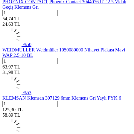
PHOENIX CONTACT
Phoenix Contact 3044076 UT 2,5 Vidalı
Geçiş Klemens Gri
54,74
TL
24,63
TL
%
50
WEIDMULLER
Weidmüller 1050080000 Nihayet Plakası Mavi
WAP 2,5-10 BL
63,97
TL
31,98
TL
%
53
KLEMSAN
Klemsan 307129 6mm Klemens Gri Yaylı PYK 6
125,30
TL
58,89
TL