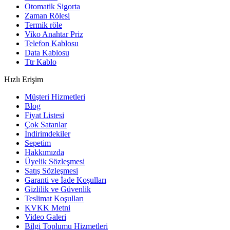
Otomatik Sigorta
Zaman Rölesi
Termik röle
Viko Anahtar Priz
Telefon Kablosu
Data Kablosu
Ttr Kablo
Hızlı Erişim
Müşteri Hizmetleri
Blog
Fiyat Listesi
Çok Satanlar
İndirimdekiler
Sepetim
Hakkımızda
Üyelik Sözleşmesi
Satış Sözleşmesi
Garanti ve İade Koşulları
Gizlilik ve Güvenlik
Teslimat Koşulları
KVKK Metni
Video Galeri
Bilgi Toplumu Hizmetleri