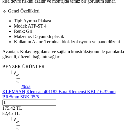
kısa devre riskini azaltır ve montajda temiz bir görünüm sunar.
🔹 Genel Özellikleri
Tipi: Ayırma Plakası
Model: ATP‑ST 4
Renk: Gri
Malzeme: Dayanıklı plastik
Kullanım Alanı: Terminal blok izolasyonu ve pano düzeni
Avantajı: Kolay uygulama ve sağlam konstrüksiyonu ile panolarda
güvenli, düzenli bağlantı sağlar.
BENZER ÜRÜNLER
%
53
KLEMSAN
Klemsan 401182 Bara Klemensi KBL:16-35mm
BR:5mm SBK 35/5
175,42
TL
82,45
TL