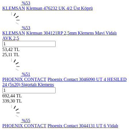
%
53
KLEMSAN
Klemsan 476232 UK 4/2 Üst Köprü
%
53
KLEMSAN
Klemsan 304121RP 2,5mm Klemens Mavi Vidalı
AVK 2,5
53,42
TL
25,11
TL
%
51
PHOENIX CONTACT
Phoenix Contact 3046090 UT 4 HESILED
24 (5x20) Sigortalı Klemens
692,44
TL
339,30
TL
%
55
PHOENIX CONTACT
Phoenix Contact 3044131 UT 6 Vidalı