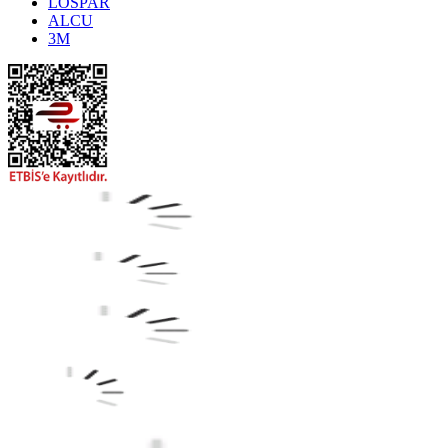
LOSPAR
ALCU
3M