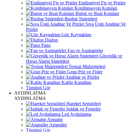
Endüstriyel Fiş ve Prizler
Kombinasyon Kutuları
Buton ve Buat Kutuları
Busbar Sistemleri
Sıva Üstü Anahtar Ve
Prizler
Güç Kaynakları
Diafon
Pano
Fan ve Aspiratörler
Güvenlik ve
Hırsız Alarm Sistemleri
Tesisat Malzemeleri
Grup Priz ve Fişler
Anahtar ve Prizler
Kablo Kanalları
Tümünü Gör
AYDINLATMA
AYDINLATMA
Hareket Sensörleri
Işıldak ve Fenerler
Led Aydınlatma
Armatür
Ampuller
Tümünü Gör