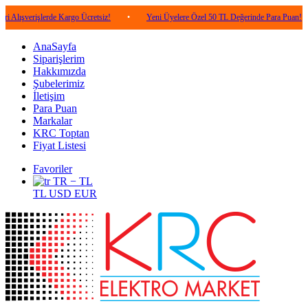
işlerde Kargo Ücretsiz!
•
Yeni Üyelere Özel 50 TL Değerinde Para Puan!
•
5
AnaSayfa
Siparişlerim
Hakkımızda
Şubelerimiz
İletişim
Para Puan
Markalar
KRC Toptan
Fiyat Listesi
Favoriler
TR − TL
TL
USD
EUR