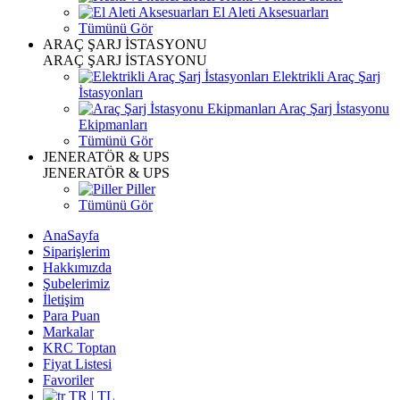
El Aleti Aksesuarları
Tümünü Gör
ARAÇ ŞARJ İSTASYONU
ARAÇ ŞARJ İSTASYONU
Elektrikli Araç Şarj
İstasyonları
Araç Şarj İstasyonu
Ekipmanları
Tümünü Gör
JENERATÖR & UPS
JENERATÖR & UPS
Piller
Tümünü Gör
AnaSayfa
Siparişlerim
Hakkımızda
Şubelerimiz
İletişim
Para Puan
Markalar
KRC Toptan
Fiyat Listesi
Favoriler
TR | TL