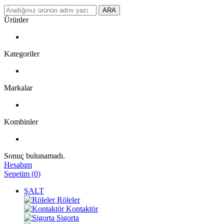
ARA
Ürünler
Kategoriler
Markalar
Kombinler
Sonuç bulunamadı.
Hesabım
Sepetim
(
0
)
ŞALT
Röleler
Kontaktör
Sigorta