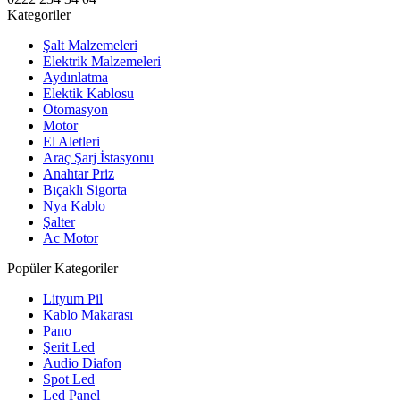
Kategoriler
Şalt Malzemeleri
Elektrik Malzemeleri
Aydınlatma
Elektik Kablosu
Otomasyon
Motor
El Aletleri
Araç Şarj İstasyonu
Anahtar Priz
Bıçaklı Sigorta
Nya Kablo
Şalter
Ac Motor
Popüler Kategoriler
Lityum Pil
Kablo Makarası
Pano
Şerit Led
Audio Diafon
Spot Led
Led Panel