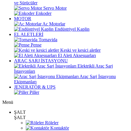
ve Sürücüler
Servo Motor
Enkoder
MOTOR
Ac Motorlar
Endüstriyel Kaplin
EL ALETLERİ
Tornavida
Pense
Keski ve kesici aletler
El Aleti Aksesuarları
ARAÇ ŞARJ İSTASYONU
Elektrikli Araç Şarj
İstasyonları
Araç Şarj İstasyonu
Ekipmanları
JENERATÖR & UPS
Piller
Menü
ŞALT
ŞALT
Röleler
Kontaktör