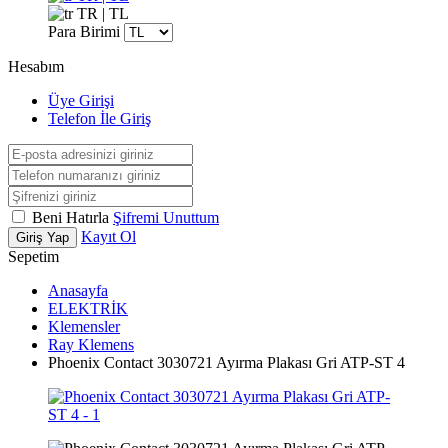
TR | TL
Para Birimi
Hesabım
Üye Girişi
Telefon İle Giriş
Beni Hatırla
Şifremi Unuttum
Kayıt Ol
Giriş Yap
Sepetim
Anasayfa
ELEKTRİK
Klemensler
Ray Klemens
Phoenix Contact 3030721 Ayırma Plakası Gri ATP-ST 4