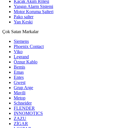
Kaçak Akım Rölesi
Yangın Alarm Sistemi
Motor Koruma Şalteri
Pako şalter
Yan Keski
Çok Satan Markalar
Siemens
Phoenix Contact
Viko
Legrand
Öznur Kablo
Bemis
Emas
Entes
Gwest
Grup Arge
Mavili
Metop
Schneider
FLENDER
INNOMOTICS
ZAZU
ZİGAR