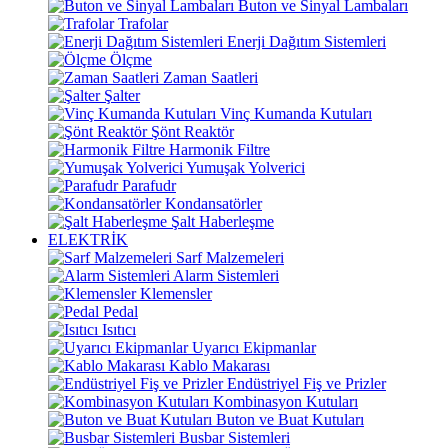
Buton ve Sinyal Lambaları
Trafolar
Enerji Dağıtım Sistemleri
Ölçme
Zaman Saatleri
Şalter
Vinç Kumanda Kutuları
Şönt Reaktör
Harmonik Filtre
Yumuşak Yolverici
Parafudr
Kondansatörler
Şalt Haberleşme
ELEKTRİK
Sarf Malzemeleri
Alarm Sistemleri
Klemensler
Pedal
Isıtıcı
Uyarıcı Ekipmanlar
Kablo Makarası
Endüstriyel Fiş ve Prizler
Kombinasyon Kutuları
Buton ve Buat Kutuları
Busbar Sistemleri