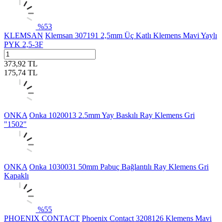
%
53
KLEMSAN
Klemsan 307191 2,5mm Üç Katlı Klemens Mavi Yaylı
PYK 2,5-3F
373,92
TL
175,74
TL
ONKA
Onka 1020013 2.5mm Yay Baskılı Ray Klemens Gri
"1502"
ONKA
Onka 1030031 50mm Pabuç Bağlantılı Ray Klemens Gri
Kapaklı
%
55
PHOENIX CONTACT
Phoenix Contact 3208126 Klemens Mavi