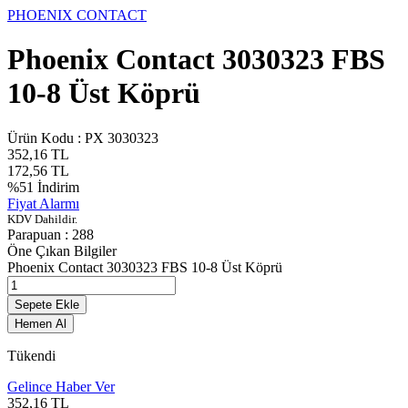
PHOENIX CONTACT
Phoenix Contact 3030323 FBS
10-8 Üst Köprü
Ürün Kodu :
PX 3030323
352,16
TL
172,56
TL
%
51
İndirim
Fiyat Alarmı
KDV Dahildir.
Parapuan :
288
Öne Çıkan Bilgiler
Phoenix Contact 3030323 FBS 10-8 Üst Köprü
Sepete Ekle
Hemen Al
Tükendi
Gelince Haber Ver
352,16
TL