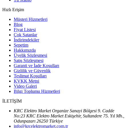
Hızlı Erişim
Müşteri Hizmetleri
Blog
Fiyat Listesi
Çok Satanlar
İndirimdekiler
Sepetim
Hakkımızda
Üyelik Sözleşmesi
Satış Sözleşmesi
Garanti ve İade Koşulları
Gizlilik ve Güvenlik
Teslimat Koşulları
KVKK Metni
Video Galeri
Bilgi Toplumu Hizmetleri
İLETİŞİM
KRC Elektro Market Organize Sanayi Bölgesi 9. Cadde
No:23 KRC Elektro Market Eskişehir, Sultandere 75. Yıl Mh.,
Odunpazarı 26250 Türkiye
info@krcelektromarket.com.tr