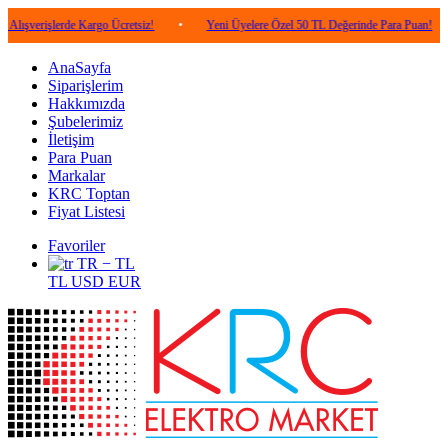
lerde Kargo Ücretsiz!
•
Yeni Üyelere Özel 50 TL Değerinde Para Puan!
•
5.0
AnaSayfa
Siparişlerim
Hakkımızda
Şubelerimiz
İletişim
Para Puan
Markalar
KRC Toptan
Fiyat Listesi
Favoriler
TR − TL
TL
USD
EUR