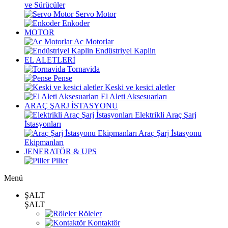
ve Sürücüler
Servo Motor
Enkoder
MOTOR
Ac Motorlar
Endüstriyel Kaplin
EL ALETLERİ
Tornavida
Pense
Keski ve kesici aletler
El Aleti Aksesuarları
ARAÇ ŞARJ İSTASYONU
Elektrikli Araç Şarj
İstasyonları
Araç Şarj İstasyonu
Ekipmanları
JENERATÖR & UPS
Piller
Menü
ŞALT
ŞALT
Röleler
Kontaktör