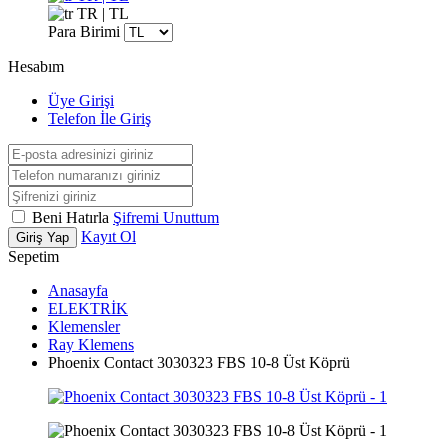
TR | TL
Para Birimi
Hesabım
Üye Girişi
Telefon İle Giriş
Beni Hatırla
Şifremi Unuttum
Kayıt Ol
Giriş Yap
Sepetim
Anasayfa
ELEKTRİK
Klemensler
Ray Klemens
Phoenix Contact 3030323 FBS 10-8 Üst Köprü