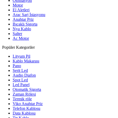
Otomasyon
Motor
El Aletleri
Araç Şarj İstasyonu
Anahtar Priz
Bıçaklı Sigorta
Nya Kablo
Şalter
Ac Motor
Popüler Kategoriler
Lityum Pil
Kablo Makarası
Pano
Şerit Led
Audio Diafon
Spot Led
Led Panel
Otomatik Sigorta
Zaman Rölesi
Termik röle
Viko Anahtar Priz
Telefon Kablosu
Data Kablosu
Ttr Kablo