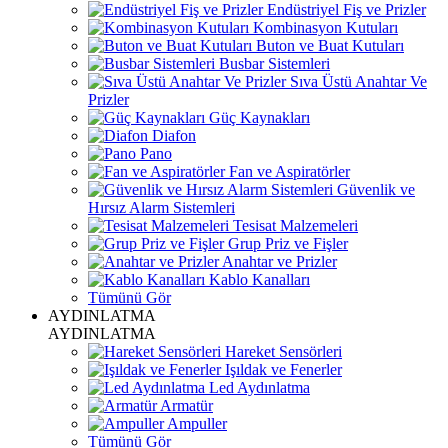
Endüstriyel Fiş ve Prizler
Kombinasyon Kutuları
Buton ve Buat Kutuları
Busbar Sistemleri
Sıva Üstü Anahtar Ve
Prizler
Güç Kaynakları
Diafon
Pano
Fan ve Aspiratörler
Güvenlik ve
Hırsız Alarm Sistemleri
Tesisat Malzemeleri
Grup Priz ve Fişler
Anahtar ve Prizler
Kablo Kanalları
Tümünü Gör
AYDINLATMA
AYDINLATMA
Hareket Sensörleri
Işıldak ve Fenerler
Led Aydınlatma
Armatür
Ampuller
Tümünü Gör