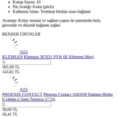
Kutup Sayısı: 10
Pin Aralığı: 8 mm (pitch)
Kullanım Alanı: Terminal bloklar arası bağlantı
Avantajı: Kolay montaj ve sağlam yapısı ile panolarda hızlı,
güvenilir ve düzenli bağlantı sağlar.
BENZER ÜRÜNLER
%
53
KLEMSAN
Klemsan 307631 PYK 6E Klemens Mavi
305,99
TL
143,82
TL
%
55
PHOENIX CONTACT
Phoenix Contact 1045939 Dağıtım Bloğu
0.14mm-2.5mm Turuncu 17.5A
58,69
TL
26,41
TL