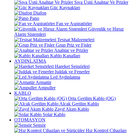
Sıva Üstü Anahtar Ve Prizler
Güç Kaynakları
Diafon
Pano
Fan ve Aspiratörler
Güvenlik ve Hırsız
Alarm Sistemleri
Tesisat Malzemeleri
Grup Priz ve Fişler
Anahtar ve Prizler
Kablo Kanalları
AYDINLATMA
Hareket Sensörleri
Işıldak ve Fenerler
Led Aydınlatma
Armatür
Ampuller
KABLO
Orta Gerilim Kablo (OG)
Alçak Gerilim Kablo
Zayıf Akım Kablo
Solar Kablo
OTOMASYON
Sensör
Hız Kontrol Cihazları