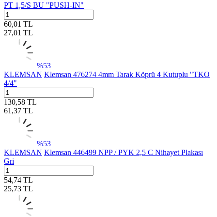
PT 1,5/S BU "PUSH-IN"
60,01
TL
27,01
TL
%
53
KLEMSAN
Klemsan 476274 4mm Tarak Köprü 4 Kutuplu "TKO
4/4"
130,58
TL
61,37
TL
%
53
KLEMSAN
Klemsan 446499 NPP / PYK 2,5 C Nihayet Plakası
Gri
54,74
TL
25,73
TL