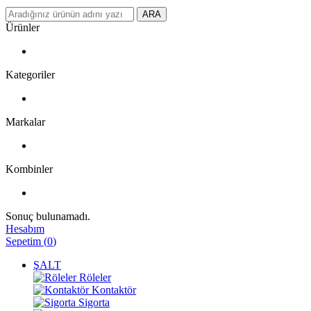
ARA
Ürünler
Kategoriler
Markalar
Kombinler
Sonuç bulunamadı.
Hesabım
Sepetim
(
0
)
ŞALT
Röleler
Kontaktör
Sigorta