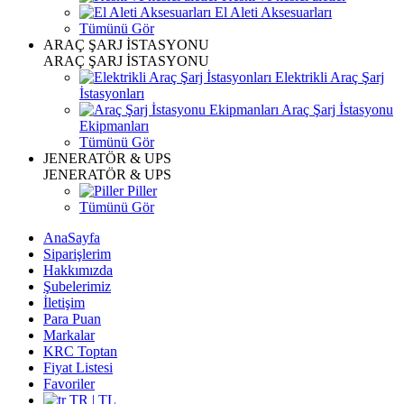
El Aleti Aksesuarları
Tümünü Gör
ARAÇ ŞARJ İSTASYONU
ARAÇ ŞARJ İSTASYONU
Elektrikli Araç Şarj
İstasyonları
Araç Şarj İstasyonu
Ekipmanları
Tümünü Gör
JENERATÖR & UPS
JENERATÖR & UPS
Piller
Tümünü Gör
AnaSayfa
Siparişlerim
Hakkımızda
Şubelerimiz
İletişim
Para Puan
Markalar
KRC Toptan
Fiyat Listesi
Favoriler
TR | TL