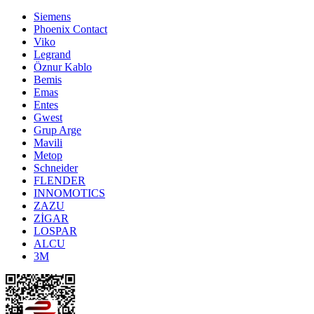
Siemens
Phoenix Contact
Viko
Legrand
Öznur Kablo
Bemis
Emas
Entes
Gwest
Grup Arge
Mavili
Metop
Schneider
FLENDER
INNOMOTICS
ZAZU
ZİGAR
LOSPAR
ALCU
3M