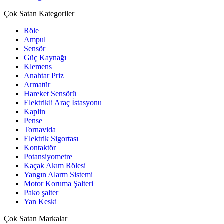
Çok Satan Kategoriler
Röle
Ampul
Sensör
Güç Kaynağı
Klemens
Anahtar Priz
Armatür
Hareket Sensörü
Elektrikli Araç İstasyonu
Kaplin
Pense
Tornavida
Elektrik Sigortası
Kontaktör
Potansiyometre
Kaçak Akım Rölesi
Yangın Alarm Sistemi
Motor Koruma Şalteri
Pako şalter
Yan Keski
Çok Satan Markalar