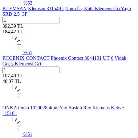
%
53
KLEMSAN
Klemsan 311549 2,5mm Üç Katlı Klemens Gri Yaylı
SRD 2.5_3F
392,39
TL
184,42
TL
%
55
PHOENIX CONTACT
Phoenix Contact 3044131 UT 6 Vidalı
Geçiş Klemensi Gri
107,49
TL
48,37
TL
ONKA
Onka 1020028 4mm Yay Baskılı Ray Klemens Kahve
"1516"
%
51