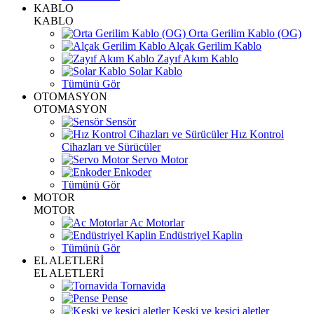
KABLO
KABLO
Orta Gerilim Kablo (OG)
Alçak Gerilim Kablo
Zayıf Akım Kablo
Solar Kablo
Tümünü Gör
OTOMASYON
OTOMASYON
Sensör
Hız Kontrol
Cihazları ve Sürücüler
Servo Motor
Enkoder
Tümünü Gör
MOTOR
MOTOR
Ac Motorlar
Endüstriyel Kaplin
Tümünü Gör
EL ALETLERİ
EL ALETLERİ
Tornavida
Pense
Keski ve kesici aletler