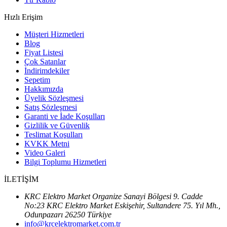
Hızlı Erişim
Müşteri Hizmetleri
Blog
Fiyat Listesi
Çok Satanlar
İndirimdekiler
Sepetim
Hakkımızda
Üyelik Sözleşmesi
Satış Sözleşmesi
Garanti ve İade Koşulları
Gizlilik ve Güvenlik
Teslimat Koşulları
KVKK Metni
Video Galeri
Bilgi Toplumu Hizmetleri
İLETİŞİM
KRC Elektro Market Organize Sanayi Bölgesi 9. Cadde
No:23 KRC Elektro Market Eskişehir, Sultandere 75. Yıl Mh.,
Odunpazarı 26250 Türkiye
info@krcelektromarket.com.tr