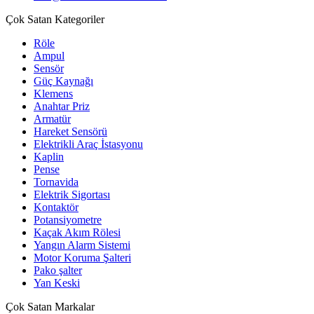
Çok Satan Kategoriler
Röle
Ampul
Sensör
Güç Kaynağı
Klemens
Anahtar Priz
Armatür
Hareket Sensörü
Elektrikli Araç İstasyonu
Kaplin
Pense
Tornavida
Elektrik Sigortası
Kontaktör
Potansiyometre
Kaçak Akım Rölesi
Yangın Alarm Sistemi
Motor Koruma Şalteri
Pako şalter
Yan Keski
Çok Satan Markalar