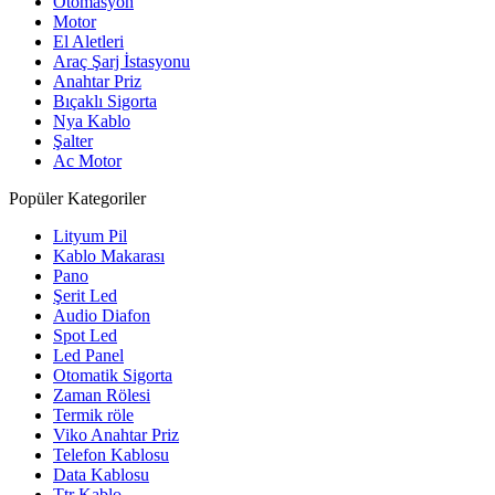
Otomasyon
Motor
El Aletleri
Araç Şarj İstasyonu
Anahtar Priz
Bıçaklı Sigorta
Nya Kablo
Şalter
Ac Motor
Popüler Kategoriler
Lityum Pil
Kablo Makarası
Pano
Şerit Led
Audio Diafon
Spot Led
Led Panel
Otomatik Sigorta
Zaman Rölesi
Termik röle
Viko Anahtar Priz
Telefon Kablosu
Data Kablosu
Ttr Kablo