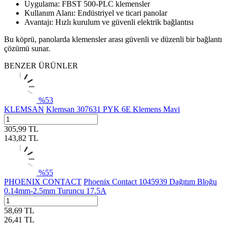
Uygulama: FBST 500-PLC klemensler
Kullanım Alanı: Endüstriyel ve ticari panolar
Avantajı: Hızlı kurulum ve güvenli elektrik bağlantısı
Bu köprü, panolarda klemensler arası güvenli ve düzenli bir bağlantı
çözümü sunar.
BENZER ÜRÜNLER
%
53
KLEMSAN
Klemsan 307631 PYK 6E Klemens Mavi
305,99
TL
143,82
TL
%
55
PHOENIX CONTACT
Phoenix Contact 1045939 Dağıtım Bloğu
0.14mm-2.5mm Turuncu 17.5A
58,69
TL
26,41
TL