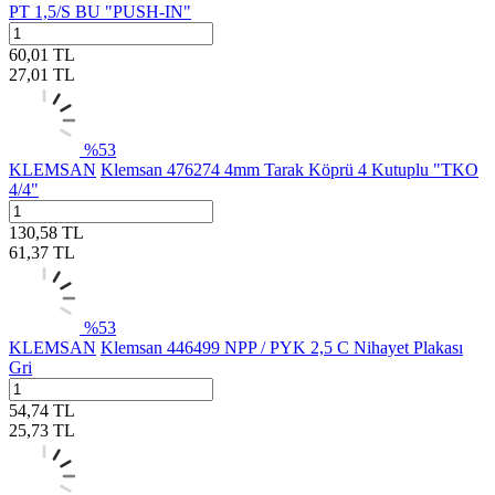
PT 1,5/S BU "PUSH-IN"
60,01
TL
27,01
TL
%
53
KLEMSAN
Klemsan 476274 4mm Tarak Köprü 4 Kutuplu "TKO
4/4"
130,58
TL
61,37
TL
%
53
KLEMSAN
Klemsan 446499 NPP / PYK 2,5 C Nihayet Plakası
Gri
54,74
TL
25,73
TL