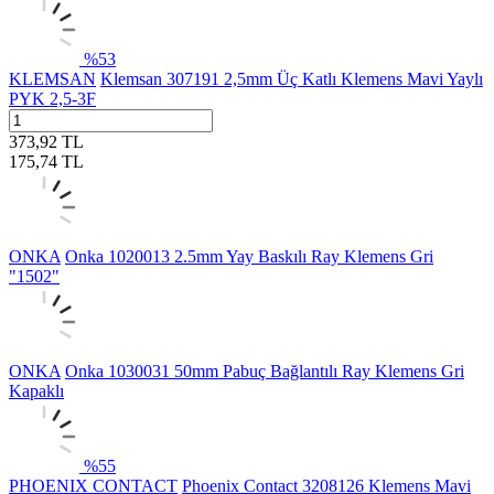
%
53
KLEMSAN
Klemsan 307191 2,5mm Üç Katlı Klemens Mavi Yaylı
PYK 2,5-3F
373,92
TL
175,74
TL
ONKA
Onka 1020013 2.5mm Yay Baskılı Ray Klemens Gri
"1502"
ONKA
Onka 1030031 50mm Pabuç Bağlantılı Ray Klemens Gri
Kapaklı
%
55
PHOENIX CONTACT
Phoenix Contact 3208126 Klemens Mavi