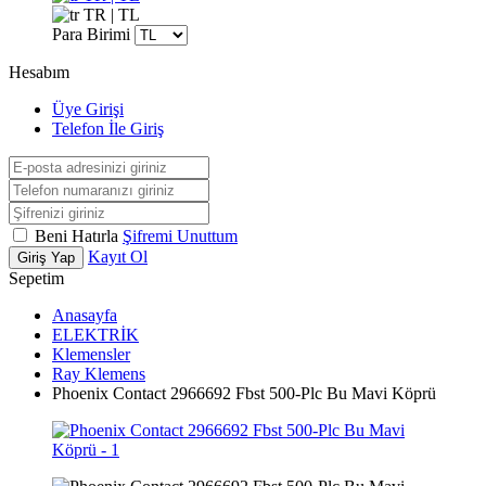
TR | TL
Para Birimi
Hesabım
Üye Girişi
Telefon İle Giriş
Beni Hatırla
Şifremi Unuttum
Kayıt Ol
Giriş Yap
Sepetim
Anasayfa
ELEKTRİK
Klemensler
Ray Klemens
Phoenix Contact 2966692 Fbst 500-Plc Bu Mavi Köprü