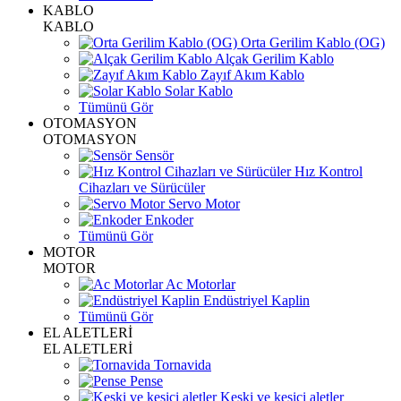
KABLO
KABLO
Orta Gerilim Kablo (OG)
Alçak Gerilim Kablo
Zayıf Akım Kablo
Solar Kablo
Tümünü Gör
OTOMASYON
OTOMASYON
Sensör
Hız Kontrol
Cihazları ve Sürücüler
Servo Motor
Enkoder
Tümünü Gör
MOTOR
MOTOR
Ac Motorlar
Endüstriyel Kaplin
Tümünü Gör
EL ALETLERİ
EL ALETLERİ
Tornavida
Pense
Keski ve kesici aletler