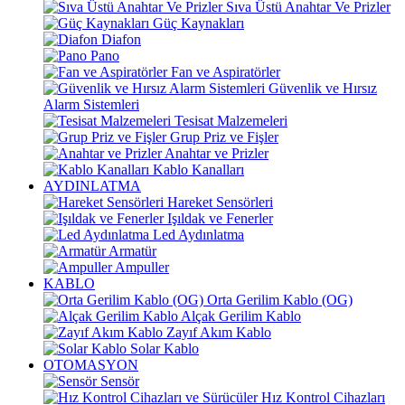
Sıva Üstü Anahtar Ve Prizler
Güç Kaynakları
Diafon
Pano
Fan ve Aspiratörler
Güvenlik ve Hırsız
Alarm Sistemleri
Tesisat Malzemeleri
Grup Priz ve Fişler
Anahtar ve Prizler
Kablo Kanalları
AYDINLATMA
Hareket Sensörleri
Işıldak ve Fenerler
Led Aydınlatma
Armatür
Ampuller
KABLO
Orta Gerilim Kablo (OG)
Alçak Gerilim Kablo
Zayıf Akım Kablo
Solar Kablo
OTOMASYON
Sensör
Hız Kontrol Cihazları