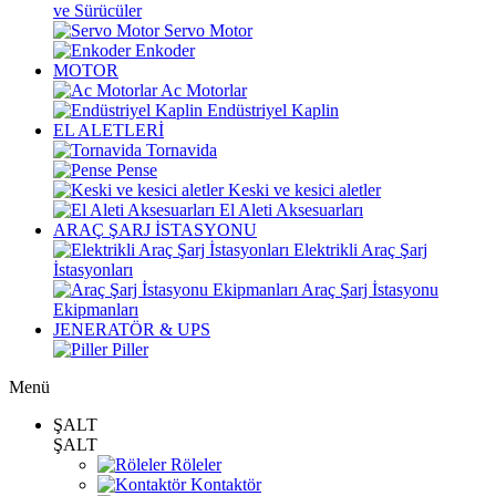
ve Sürücüler
Servo Motor
Enkoder
MOTOR
Ac Motorlar
Endüstriyel Kaplin
EL ALETLERİ
Tornavida
Pense
Keski ve kesici aletler
El Aleti Aksesuarları
ARAÇ ŞARJ İSTASYONU
Elektrikli Araç Şarj
İstasyonları
Araç Şarj İstasyonu
Ekipmanları
JENERATÖR & UPS
Piller
Menü
ŞALT
ŞALT
Röleler
Kontaktör