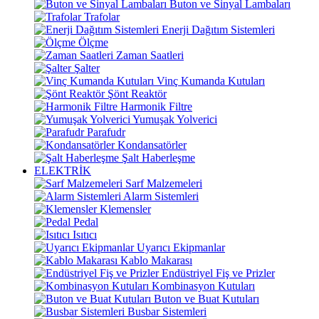
Buton ve Sinyal Lambaları
Trafolar
Enerji Dağıtım Sistemleri
Ölçme
Zaman Saatleri
Şalter
Vinç Kumanda Kutuları
Şönt Reaktör
Harmonik Filtre
Yumuşak Yolverici
Parafudr
Kondansatörler
Şalt Haberleşme
ELEKTRİK
Sarf Malzemeleri
Alarm Sistemleri
Klemensler
Pedal
Isıtıcı
Uyarıcı Ekipmanlar
Kablo Makarası
Endüstriyel Fiş ve Prizler
Kombinasyon Kutuları
Buton ve Buat Kutuları
Busbar Sistemleri