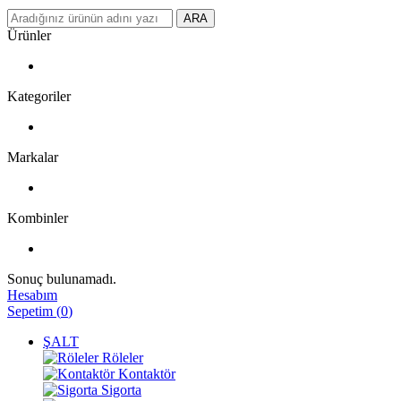
ARA
Ürünler
Kategoriler
Markalar
Kombinler
Sonuç bulunamadı.
Hesabım
Sepetim
(
0
)
ŞALT
Röleler
Kontaktör
Sigorta