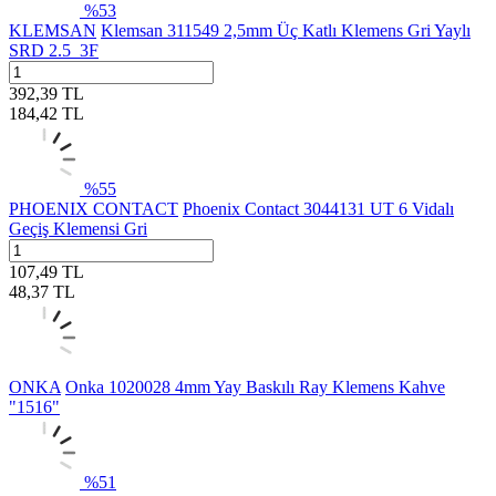
%
53
KLEMSAN
Klemsan 311549 2,5mm Üç Katlı Klemens Gri Yaylı
SRD 2.5_3F
392,39
TL
184,42
TL
%
55
PHOENIX CONTACT
Phoenix Contact 3044131 UT 6 Vidalı
Geçiş Klemensi Gri
107,49
TL
48,37
TL
ONKA
Onka 1020028 4mm Yay Baskılı Ray Klemens Kahve
"1516"
%
51