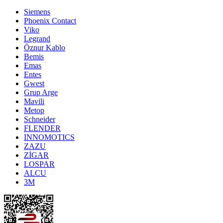
Siemens
Phoenix Contact
Viko
Legrand
Öznur Kablo
Bemis
Emas
Entes
Gwest
Grup Arge
Mavili
Metop
Schneider
FLENDER
INNOMOTICS
ZAZU
ZİGAR
LOSPAR
ALCU
3M