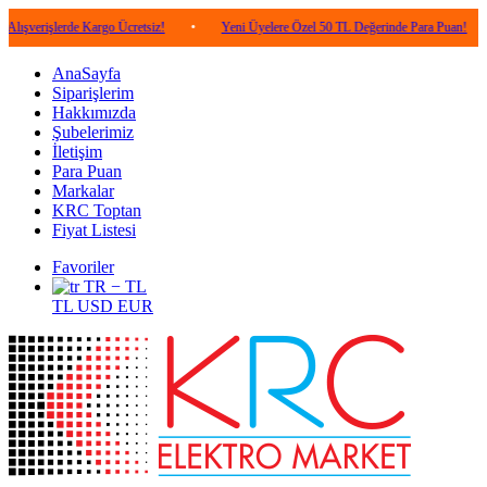
lerde Kargo Ücretsiz!
•
Yeni Üyelere Özel 50 TL Değerinde Para Puan!
•
5.0
AnaSayfa
Siparişlerim
Hakkımızda
Şubelerimiz
İletişim
Para Puan
Markalar
KRC Toptan
Fiyat Listesi
Favoriler
TR − TL
TL
USD
EUR