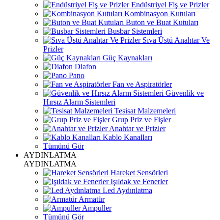
Endüstriyel Fiş ve Prizler
Kombinasyon Kutuları
Buton ve Buat Kutuları
Busbar Sistemleri
Sıva Üstü Anahtar Ve
Prizler
Güç Kaynakları
Diafon
Pano
Fan ve Aspiratörler
Güvenlik ve
Hırsız Alarm Sistemleri
Tesisat Malzemeleri
Grup Priz ve Fişler
Anahtar ve Prizler
Kablo Kanalları
Tümünü Gör
AYDINLATMA
AYDINLATMA
Hareket Sensörleri
Işıldak ve Fenerler
Led Aydınlatma
Armatür
Ampuller
Tümünü Gör