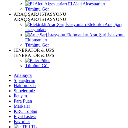
El Aleti Aksesuarları
Tümünü Gör
ARAÇ ŞARJ İSTASYONU
ARAÇ ŞARJ İSTASYONU
Elektrikli Araç Şarj
İstasyonları
Araç Şarj İstasyonu
Ekipmanları
Tümünü Gör
JENERATÖR & UPS
JENERATÖR & UPS
Piller
Tümünü Gör
AnaSayfa
Siparişlerim
Hakkımızda
Şubelerimiz
İletişim
Para Puan
Markalar
KRC Toptan
Fiyat Listesi
Favoriler
TR | TL