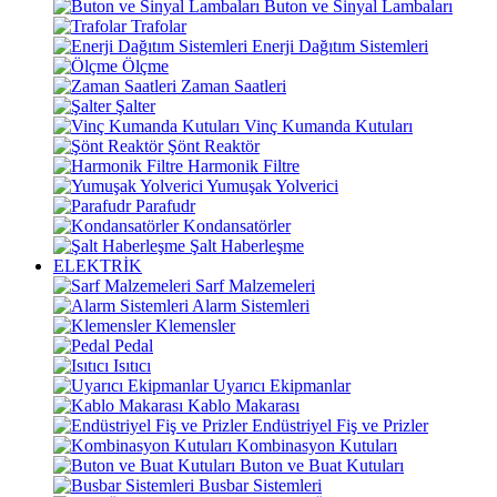
Buton ve Sinyal Lambaları
Trafolar
Enerji Dağıtım Sistemleri
Ölçme
Zaman Saatleri
Şalter
Vinç Kumanda Kutuları
Şönt Reaktör
Harmonik Filtre
Yumuşak Yolverici
Parafudr
Kondansatörler
Şalt Haberleşme
ELEKTRİK
Sarf Malzemeleri
Alarm Sistemleri
Klemensler
Pedal
Isıtıcı
Uyarıcı Ekipmanlar
Kablo Makarası
Endüstriyel Fiş ve Prizler
Kombinasyon Kutuları
Buton ve Buat Kutuları
Busbar Sistemleri