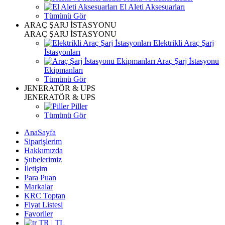
El Aleti Aksesuarları
Tümünü Gör
ARAÇ ŞARJ İSTASYONU
ARAÇ ŞARJ İSTASYONU
Elektrikli Araç Şarj
İstasyonları
Araç Şarj İstasyonu
Ekipmanları
Tümünü Gör
JENERATÖR & UPS
JENERATÖR & UPS
Piller
Tümünü Gör
AnaSayfa
Siparişlerim
Hakkımızda
Şubelerimiz
İletişim
Para Puan
Markalar
KRC Toptan
Fiyat Listesi
Favoriler
TR | TL