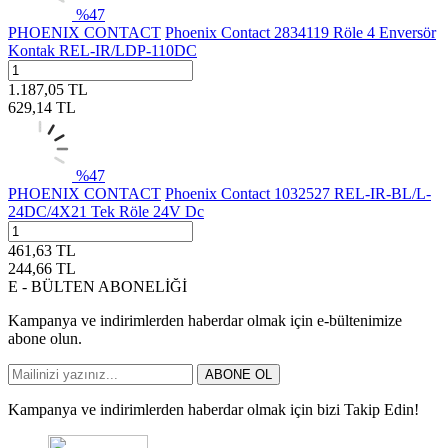
%
47
PHOENIX CONTACT
Phoenix Contact 2834119 Röle 4 Enversör
Kontak REL-IR/LDP-110DC
1.187,05
TL
629,14
TL
%
47
PHOENIX CONTACT
Phoenix Contact 1032527 REL-IR-BL/L-
24DC/4X21 Tek Röle 24V Dc
461,63
TL
244,66
TL
E - BÜLTEN ABONELİĞİ
Kampanya ve indirimlerden haberdar olmak için e-bültenimize
abone olun.
ABONE OL
Kampanya ve indirimlerden haberdar olmak için bizi Takip Edin!