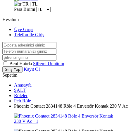
TR | TL
Para Birimi
Hesabım
Üye Girişi
Telefon İle Giriş
Beni Hatırla
Şifremi Unuttum
Kayıt Ol
Giriş Yap
Sepetim
Anasayfa
ŞALT
Röleler
Pcb Röle
Phoenix Contact 2834148 Röle 4 Enversör Kontak 230 V Ac