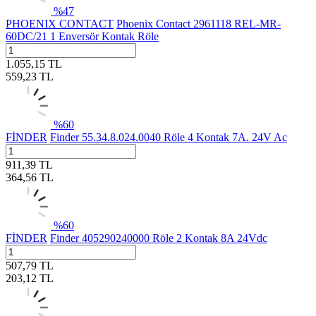
%
47
PHOENIX CONTACT
Phoenix Contact 2961118 REL-MR-
60DC/21 1 Enversör Kontak Röle
1.055,15
TL
559,23
TL
%
60
FİNDER
Finder 55.34.8.024.0040 Röle 4 Kontak 7A. 24V Ac
911,39
TL
364,56
TL
%
60
FİNDER
Finder 405290240000 Röle 2 Kontak 8A 24Vdc
507,79
TL
203,12
TL