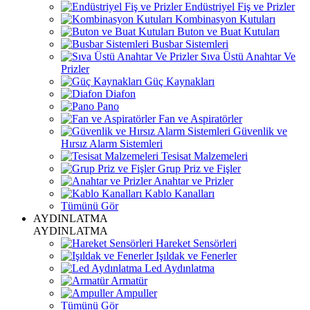
Endüstriyel Fiş ve Prizler
Kombinasyon Kutuları
Buton ve Buat Kutuları
Busbar Sistemleri
Sıva Üstü Anahtar Ve
Prizler
Güç Kaynakları
Diafon
Pano
Fan ve Aspiratörler
Güvenlik ve
Hırsız Alarm Sistemleri
Tesisat Malzemeleri
Grup Priz ve Fişler
Anahtar ve Prizler
Kablo Kanalları
Tümünü Gör
AYDINLATMA
AYDINLATMA
Hareket Sensörleri
Işıldak ve Fenerler
Led Aydınlatma
Armatür
Ampuller
Tümünü Gör