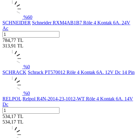
%
60
SCHNEIDER
Schneider RXM4AB1B7 Röle 4 Kontak 6A. 24V
Ac
784,77
TL
313,91
TL
%
0
SCHRACK
Schrack PT570012 Röle 4 Kontak 6A. 12V Dc 14 Pin
%
0
RELPOL
Relpol R4N-2014-23-1012-WT Röle 4 Kontak 6A. 14V
Dc
534,17
TL
534,17
TL