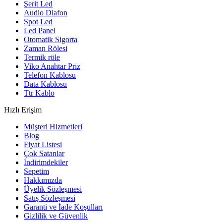
Şerit Led
Audio Diafon
Spot Led
Led Panel
Otomatik Sigorta
Zaman Rölesi
Termik röle
Viko Anahtar Priz
Telefon Kablosu
Data Kablosu
Ttr Kablo
Hızlı Erişim
Müşteri Hizmetleri
Blog
Fiyat Listesi
Çok Satanlar
İndirimdekiler
Sepetim
Hakkımızda
Üyelik Sözleşmesi
Satış Sözleşmesi
Garanti ve İade Koşulları
Gizlilik ve Güvenlik