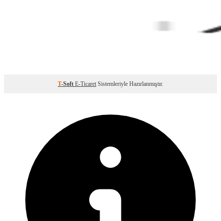
T
-Soft
E-Ticaret
Sistemleriyle Hazırlanmıştır.