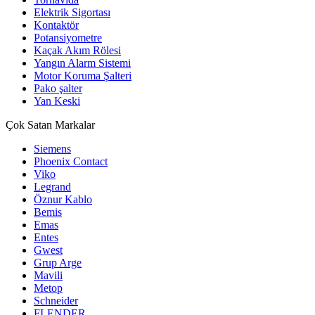
Elektrik Sigortası
Kontaktör
Potansiyometre
Kaçak Akım Rölesi
Yangın Alarm Sistemi
Motor Koruma Şalteri
Pako şalter
Yan Keski
Çok Satan Markalar
Siemens
Phoenix Contact
Viko
Legrand
Öznur Kablo
Bemis
Emas
Entes
Gwest
Grup Arge
Mavili
Metop
Schneider
FLENDER