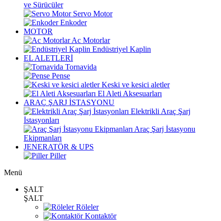
ve Sürücüler
Servo Motor
Enkoder
MOTOR
Ac Motorlar
Endüstriyel Kaplin
EL ALETLERİ
Tornavida
Pense
Keski ve kesici aletler
El Aleti Aksesuarları
ARAÇ ŞARJ İSTASYONU
Elektrikli Araç Şarj
İstasyonları
Araç Şarj İstasyonu
Ekipmanları
JENERATÖR & UPS
Piller
Menü
ŞALT
ŞALT
Röleler
Kontaktör