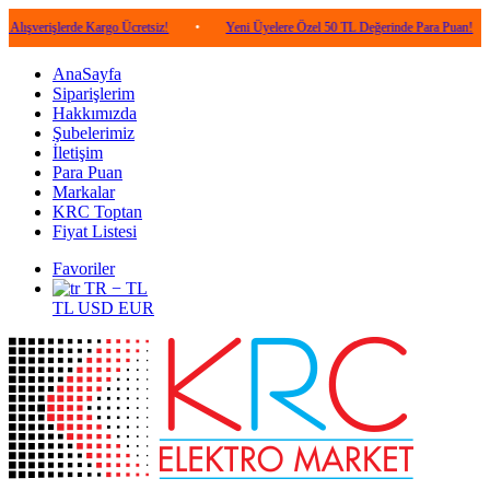
şlerde Kargo Ücretsiz!
•
Yeni Üyelere Özel 50 TL Değerinde Para Puan!
•
5.0
AnaSayfa
Siparişlerim
Hakkımızda
Şubelerimiz
İletişim
Para Puan
Markalar
KRC Toptan
Fiyat Listesi
Favoriler
TR − TL
TL
USD
EUR