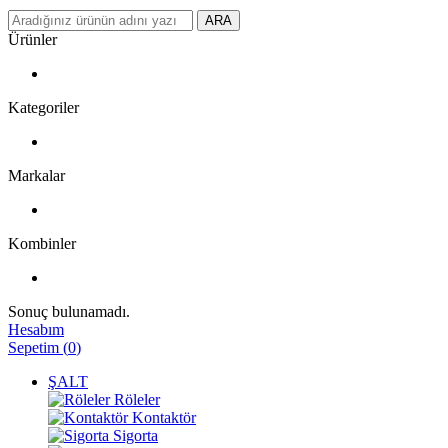
ARA
Ürünler
Kategoriler
Markalar
Kombinler
Sonuç bulunamadı.
Hesabım
Sepetim
(
0
)
ŞALT
Röleler
Kontaktör
Sigorta