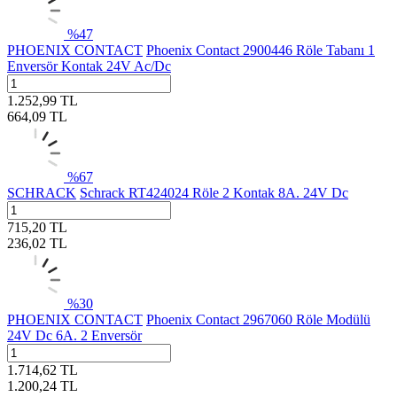
%
47
PHOENIX CONTACT
Phoenix Contact 2900446 Röle Tabanı 1
Enversör Kontak 24V Ac/Dc
1.252,99
TL
664,09
TL
%
67
SCHRACK
Schrack RT424024 Röle 2 Kontak 8A. 24V Dc
715,20
TL
236,02
TL
%
30
PHOENIX CONTACT
Phoenix Contact 2967060 Röle Modülü
24V Dc 6A. 2 Enversör
1.714,62
TL
1.200,24
TL