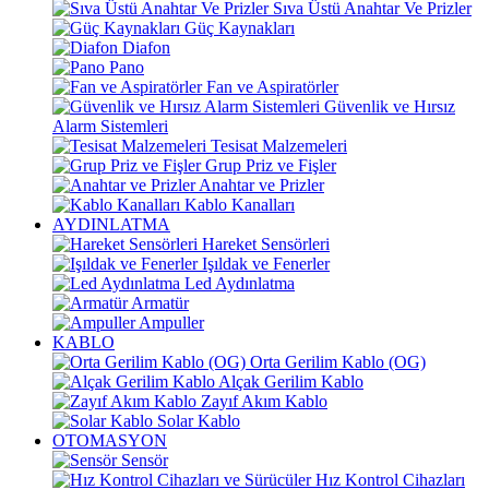
Sıva Üstü Anahtar Ve Prizler
Güç Kaynakları
Diafon
Pano
Fan ve Aspiratörler
Güvenlik ve Hırsız
Alarm Sistemleri
Tesisat Malzemeleri
Grup Priz ve Fişler
Anahtar ve Prizler
Kablo Kanalları
AYDINLATMA
Hareket Sensörleri
Işıldak ve Fenerler
Led Aydınlatma
Armatür
Ampuller
KABLO
Orta Gerilim Kablo (OG)
Alçak Gerilim Kablo
Zayıf Akım Kablo
Solar Kablo
OTOMASYON
Sensör
Hız Kontrol Cihazları