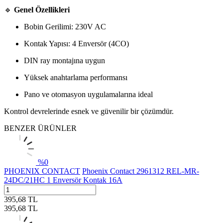
🔹
Genel Özellikleri
Bobin Gerilimi: 230V AC
Kontak Yapısı: 4 Enversör (4CO)
DIN ray montajına uygun
Yüksek anahtarlama performansı
Pano ve otomasyon uygulamalarına ideal
Kontrol devrelerinde esnek ve güvenilir bir çözümdür.
BENZER ÜRÜNLER
%
0
PHOENIX CONTACT
Phoenix Contact 2961312 REL-MR-
24DC/21HC 1 Enversör Kontak 16A
395,68
TL
395,68
TL