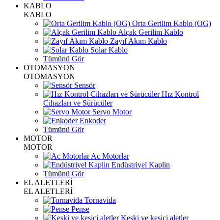
KABLO
KABLO
Orta Gerilim Kablo (OG)
Alçak Gerilim Kablo
Zayıf Akım Kablo
Solar Kablo
Tümünü Gör
OTOMASYON
OTOMASYON
Sensör
Hız Kontrol
Cihazları ve Sürücüler
Servo Motor
Enkoder
Tümünü Gör
MOTOR
MOTOR
Ac Motorlar
Endüstriyel Kaplin
Tümünü Gör
EL ALETLERİ
EL ALETLERİ
Tornavida
Pense
Keski ve kesici aletler