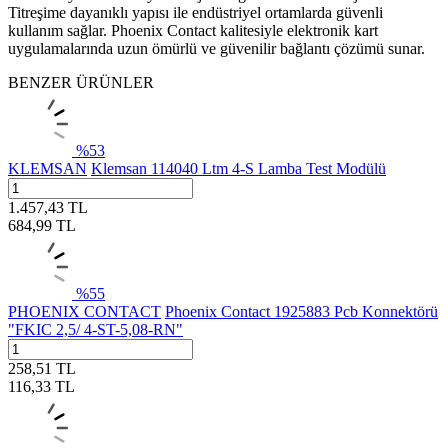
Titreşime dayanıklı yapısı ile endüstriyel ortamlarda güvenli
kullanım sağlar.
Phoenix Contact
kalitesiyle elektronik kart
uygulamalarında uzun ömürlü ve güvenilir bağlantı çözümü sunar.
BENZER ÜRÜNLER
%
53
KLEMSAN
Klemsan 114040 Ltm 4-S Lamba Test Modülü
1.457,43
TL
684,99
TL
%
55
PHOENIX CONTACT
Phoenix Contact 1925883 Pcb Konnektörü
"FKIC 2,5/ 4-ST-5,08-RN"
258,51
TL
116,33
TL