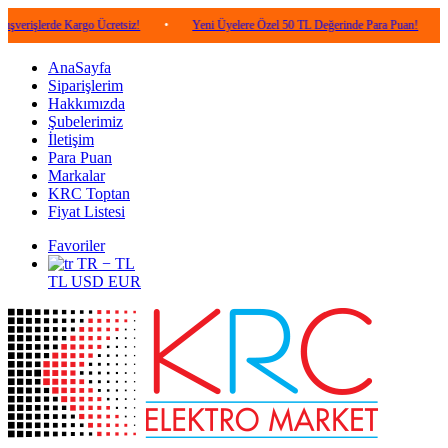
erde Kargo Ücretsiz!
•
Yeni Üyelere Özel 50 TL Değerinde Para Puan!
•
5.00
AnaSayfa
Siparişlerim
Hakkımızda
Şubelerimiz
İletişim
Para Puan
Markalar
KRC Toptan
Fiyat Listesi
Favoriler
TR − TL
TL
USD
EUR