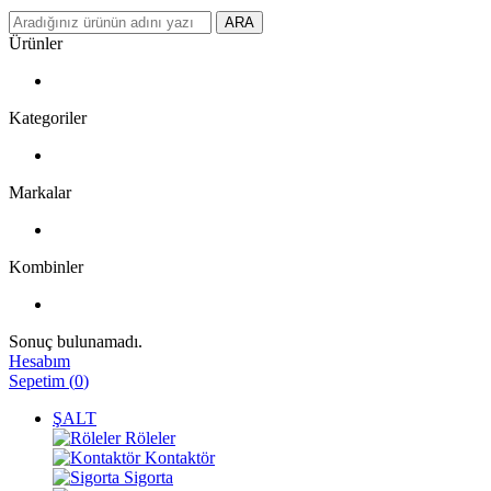
ARA
Ürünler
Kategoriler
Markalar
Kombinler
Sonuç bulunamadı.
Hesabım
Sepetim
(
0
)
ŞALT
Röleler
Kontaktör
Sigorta