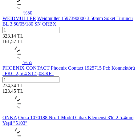
%
50
WEIDMULLER
Weidmüller 1597390000 3.50mm Soket Turuncu
BL 3.50/05/180 SN ORBX
323,14
TL
161,57
TL
%
55
PHOENIX CONTACT
Phoenix Contact 1925715 Pcb Konnektörü
"FKC 2,5/ 4 ST-5,08-RF"
274,34
TL
123,45
TL
ONKA
Onka 1070188 No: 1 Modül Cihaz Klemensi 3'lü 2.5-4mm
Yeşil "5103"