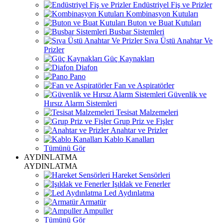
Endüstriyel Fiş ve Prizler
Kombinasyon Kutuları
Buton ve Buat Kutuları
Busbar Sistemleri
Sıva Üstü Anahtar Ve
Prizler
Güç Kaynakları
Diafon
Pano
Fan ve Aspiratörler
Güvenlik ve
Hırsız Alarm Sistemleri
Tesisat Malzemeleri
Grup Priz ve Fişler
Anahtar ve Prizler
Kablo Kanalları
Tümünü Gör
AYDINLATMA
AYDINLATMA
Hareket Sensörleri
Işıldak ve Fenerler
Led Aydınlatma
Armatür
Ampuller
Tümünü Gör