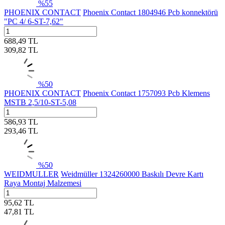
%
55
PHOENIX CONTACT
Phoenix Contact 1804946 Pcb konnektörü
"PC 4/ 6-ST-7,62"
688,49
TL
309,82
TL
%
50
PHOENIX CONTACT
Phoenix Contact 1757093 Pcb Klemens
MSTB 2,5/10-ST-5,08
586,93
TL
293,46
TL
%
50
WEIDMULLER
Weidmüller 1324260000 Baskılı Devre Kartı
Raya Montaj Malzemesi
95,62
TL
47,81
TL