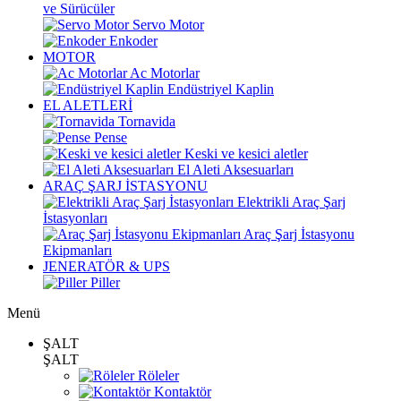
ve Sürücüler
Servo Motor
Enkoder
MOTOR
Ac Motorlar
Endüstriyel Kaplin
EL ALETLERİ
Tornavida
Pense
Keski ve kesici aletler
El Aleti Aksesuarları
ARAÇ ŞARJ İSTASYONU
Elektrikli Araç Şarj
İstasyonları
Araç Şarj İstasyonu
Ekipmanları
JENERATÖR & UPS
Piller
Menü
ŞALT
ŞALT
Röleler
Kontaktör