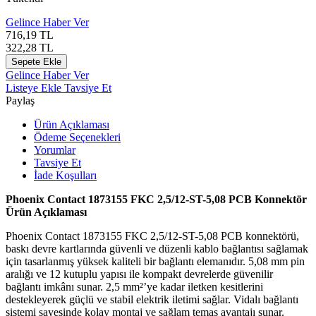
Gelince Haber Ver
716,19
TL
322,28
TL
Sepete Ekle
Gelince Haber Ver
Listeye Ekle
Tavsiye Et
Paylaş
Ürün Açıklaması
Ödeme Seçenekleri
Yorumlar
Tavsiye Et
İade Koşulları
Phoenix Contact 1873155 FKC 2,5/12-ST-5,08 PCB Konnektör
Ürün Açıklaması
Phoenix Contact 1873155 FKC 2,5/12-ST-5,08 PCB konnektörü,
baskı devre kartlarında güvenli ve düzenli kablo bağlantısı sağlamak
için tasarlanmış yüksek kaliteli bir bağlantı elemanıdır. 5,08 mm pin
aralığı ve 12 kutuplu yapısı ile kompakt devrelerde güvenilir
bağlantı imkânı sunar. 2,5 mm²’ye kadar iletken kesitlerini
destekleyerek güçlü ve stabil elektrik iletimi sağlar. Vidalı bağlantı
sistemi sayesinde kolay montaj ve sağlam temas avantajı sunar.