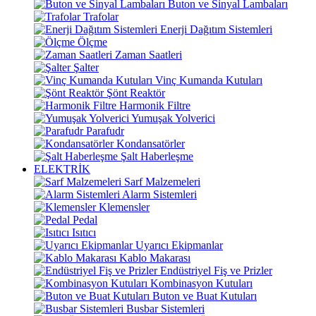
Buton ve Sinyal Lambaları
Trafolar
Enerji Dağıtım Sistemleri
Ölçme
Zaman Saatleri
Şalter
Vinç Kumanda Kutuları
Şönt Reaktör
Harmonik Filtre
Yumuşak Yolverici
Parafudr
Kondansatörler
Şalt Haberleşme
ELEKTRİK
Sarf Malzemeleri
Alarm Sistemleri
Klemensler
Pedal
Isıtıcı
Uyarıcı Ekipmanlar
Kablo Makarası
Endüstriyel Fiş ve Prizler
Kombinasyon Kutuları
Buton ve Buat Kutuları
Busbar Sistemleri