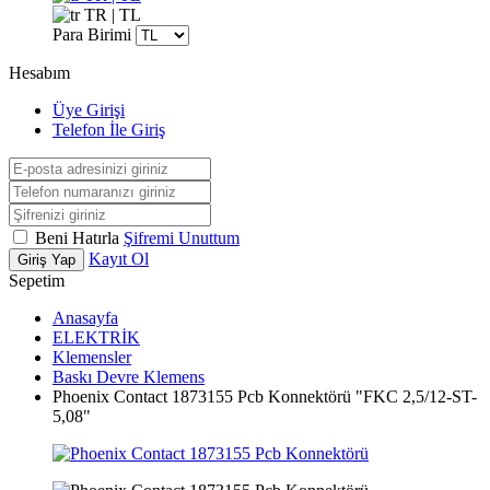
TR | TL
Para Birimi
Hesabım
Üye Girişi
Telefon İle Giriş
Beni Hatırla
Şifremi Unuttum
Kayıt Ol
Giriş Yap
Sepetim
Anasayfa
ELEKTRİK
Klemensler
Baskı Devre Klemens
Phoenix Contact 1873155 Pcb Konnektörü "FKC 2,5/12-ST-
5,08"