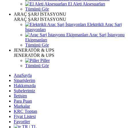
El Aleti Aksesuarları
Tümünü Gör
ARAÇ ŞARJ İSTASYONU
ARAÇ ŞARJ İSTASYONU
Elektrikli Araç Şarj
İstasyonları
Araç Şarj İstasyonu
Ekipmanları
Tümünü Gör
JENERATÖR & UPS
JENERATÖR & UPS
Piller
Tümünü Gör
AnaSayfa
Siparişlerim
Hakkımızda
Şubelerimiz
İletişim
Para Puan
Markalar
KRC Toptan
Fiyat Listesi
Favoriler
TR | TL