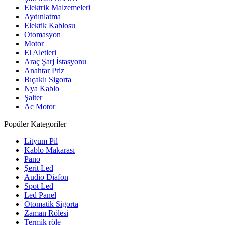
Elektrik Malzemeleri
Aydınlatma
Elektik Kablosu
Otomasyon
Motor
El Aletleri
Araç Şarj İstasyonu
Anahtar Priz
Bıçaklı Sigorta
Nya Kablo
Şalter
Ac Motor
Popüler Kategoriler
Lityum Pil
Kablo Makarası
Pano
Şerit Led
Audio Diafon
Spot Led
Led Panel
Otomatik Sigorta
Zaman Rölesi
Termik röle