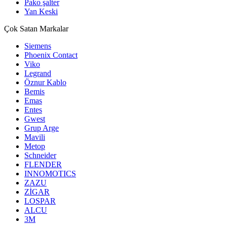
Pako şalter
Yan Keski
Çok Satan Markalar
Siemens
Phoenix Contact
Viko
Legrand
Öznur Kablo
Bemis
Emas
Entes
Gwest
Grup Arge
Mavili
Metop
Schneider
FLENDER
INNOMOTICS
ZAZU
ZİGAR
LOSPAR
ALCU
3M