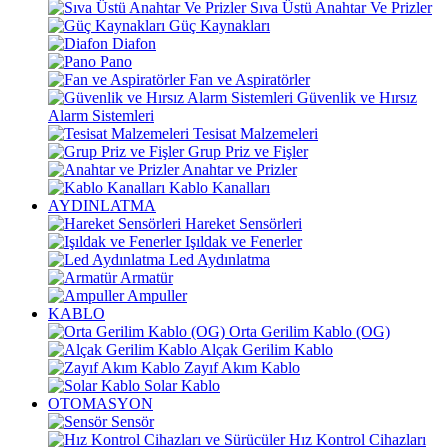
Sıva Üstü Anahtar Ve Prizler
Güç Kaynakları
Diafon
Pano
Fan ve Aspiratörler
Güvenlik ve Hırsız
Alarm Sistemleri
Tesisat Malzemeleri
Grup Priz ve Fişler
Anahtar ve Prizler
Kablo Kanalları
AYDINLATMA
Hareket Sensörleri
Işıldak ve Fenerler
Led Aydınlatma
Armatür
Ampuller
KABLO
Orta Gerilim Kablo (OG)
Alçak Gerilim Kablo
Zayıf Akım Kablo
Solar Kablo
OTOMASYON
Sensör
Hız Kontrol Cihazları