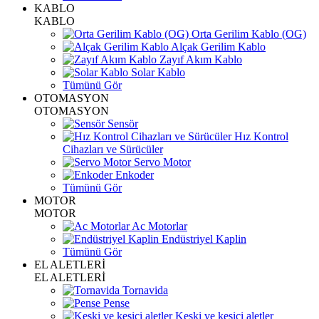
KABLO
KABLO
Orta Gerilim Kablo (OG)
Alçak Gerilim Kablo
Zayıf Akım Kablo
Solar Kablo
Tümünü Gör
OTOMASYON
OTOMASYON
Sensör
Hız Kontrol
Cihazları ve Sürücüler
Servo Motor
Enkoder
Tümünü Gör
MOTOR
MOTOR
Ac Motorlar
Endüstriyel Kaplin
Tümünü Gör
EL ALETLERİ
EL ALETLERİ
Tornavida
Pense
Keski ve kesici aletler