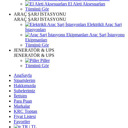
El Aleti Aksesuarları
Tümünü Gör
ARAÇ ŞARJ İSTASYONU
ARAÇ ŞARJ İSTASYONU
Elektrikli Araç Şarj
İstasyonları
Araç Şarj İstasyonu
Ekipmanları
Tümünü Gör
JENERATÖR & UPS
JENERATÖR & UPS
Piller
Tümünü Gör
AnaSayfa
Siparişlerim
Hakkımızda
Şubelerimiz
İletişim
Para Puan
Markalar
KRC Toptan
Fiyat Listesi
Favoriler
TR | TL