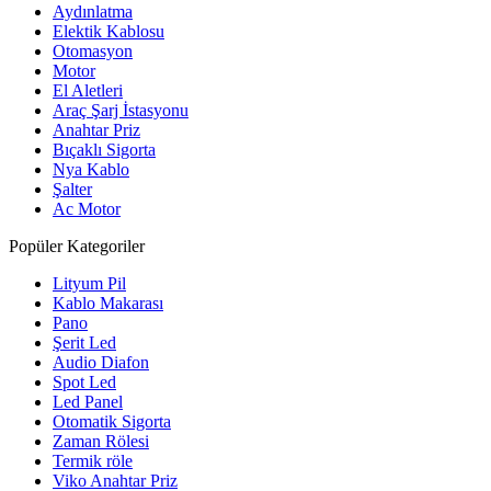
Aydınlatma
Elektik Kablosu
Otomasyon
Motor
El Aletleri
Araç Şarj İstasyonu
Anahtar Priz
Bıçaklı Sigorta
Nya Kablo
Şalter
Ac Motor
Popüler Kategoriler
Lityum Pil
Kablo Makarası
Pano
Şerit Led
Audio Diafon
Spot Led
Led Panel
Otomatik Sigorta
Zaman Rölesi
Termik röle
Viko Anahtar Priz