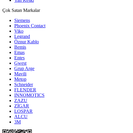
Yan Keski
Çok Satan Markalar
Siemens
Phoenix Contact
Viko
Legrand
Öznur Kablo
Bemis
Emas
Entes
Gwest
Grup Arge
Mavili
Metop
Schneider
FLENDER
INNOMOTICS
ZAZU
ZİGAR
LOSPAR
ALCU
3M