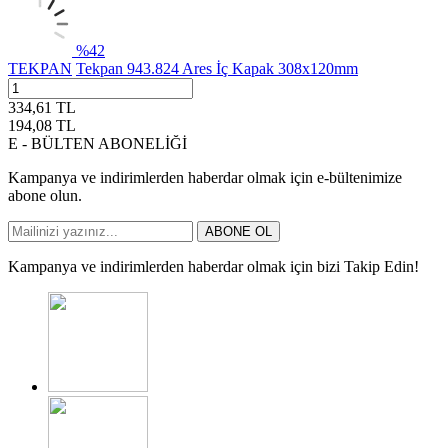
%
42
TEKPAN
Tekpan 943.824 Ares İç Kapak 308x120mm
334,61
TL
194,08
TL
E - BÜLTEN ABONELİĞİ
Kampanya ve indirimlerden haberdar olmak için e-bültenimize
abone olun.
ABONE OL
Kampanya ve indirimlerden haberdar olmak için bizi Takip Edin!