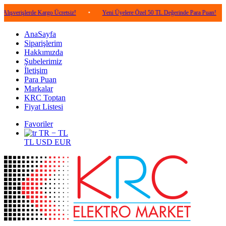
erde Kargo Ücretsiz!
•
Yeni Üyelere Özel 50 TL Değerinde Para Puan!
•
5.00
AnaSayfa
Siparişlerim
Hakkımızda
Şubelerimiz
İletişim
Para Puan
Markalar
KRC Toptan
Fiyat Listesi
Favoriler
TR − TL
TL
USD
EUR