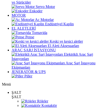
ve Sürücüler
Servo Motor
Enkoder
MOTOR
Ac Motorlar
Endüstriyel Kaplin
EL ALETLERİ
Tornavida
Pense
Keski ve kesici aletler
El Aleti Aksesuarları
ARAÇ ŞARJ İSTASYONU
Elektrikli Araç Şarj
İstasyonları
Araç Şarj İstasyonu
Ekipmanları
JENERATÖR & UPS
Piller
Menü
ŞALT
ŞALT
Röleler
Kontaktör