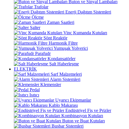
Buton ve Sinyal Lambaları
Trafolar
Enerji Dağıtım Sistemleri
Ölçme
Zaman Saatleri
Şalter
Vinç Kumanda Kutuları
Şönt Reaktör
Harmonik Filtre
Yumuşak Yolverici
Parafudr
Kondansatörler
Şalt Haberleşme
ELEKTRİK
Sarf Malzemeleri
Alarm Sistemleri
Klemensler
Pedal
Isıtıcı
Uyarıcı Ekipmanlar
Kablo Makarası
Endüstriyel Fiş ve Prizler
Kombinasyon Kutuları
Buton ve Buat Kutuları
Busbar Sistemleri