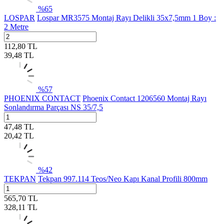
%
65
LOSPAR
Lospar MR3575 Montaj Rayı Delikli 35x7,5mm 1 Boy :
2 Metre
112,80
TL
39,48
TL
%
57
PHOENIX CONTACT
Phoenix Contact 1206560 Montaj Rayı
Sonlandırma Parçası NS 35/7,5
47,48
TL
20,42
TL
%
42
TEKPAN
Tekpan 997.114 Teos/Neo Kapı Kanal Profili 800mm
565,70
TL
328,11
TL