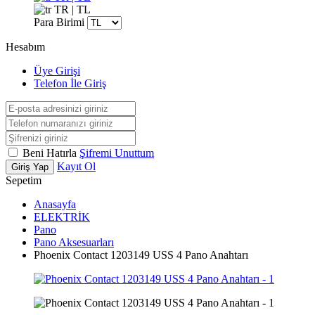
TR | TL
Para Birimi
Hesabım
Üye Girişi
Telefon İle Giriş
Beni Hatırla
Şifremi Unuttum
Kayıt Ol
Giriş Yap
Sepetim
Anasayfa
ELEKTRİK
Pano
Pano Aksesuarları
Phoenix Contact 1203149 USS 4 Pano Anahtarı