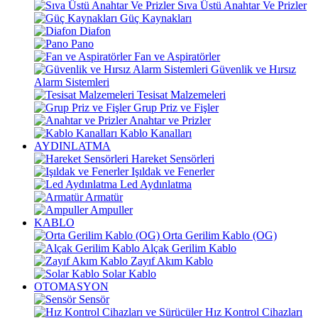
Sıva Üstü Anahtar Ve Prizler
Güç Kaynakları
Diafon
Pano
Fan ve Aspiratörler
Güvenlik ve Hırsız
Alarm Sistemleri
Tesisat Malzemeleri
Grup Priz ve Fişler
Anahtar ve Prizler
Kablo Kanalları
AYDINLATMA
Hareket Sensörleri
Işıldak ve Fenerler
Led Aydınlatma
Armatür
Ampuller
KABLO
Orta Gerilim Kablo (OG)
Alçak Gerilim Kablo
Zayıf Akım Kablo
Solar Kablo
OTOMASYON
Sensör
Hız Kontrol Cihazları