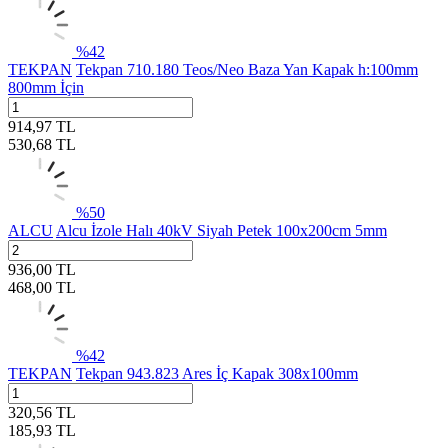
%
42
TEKPAN
Tekpan 710.180 Teos/Neo Baza Yan Kapak h:100mm
800mm İçin
914,97
TL
530,68
TL
%
50
ALCU
Alcu İzole Halı 40kV Siyah Petek 100x200cm 5mm
936,00
TL
468,00
TL
%
42
TEKPAN
Tekpan 943.823 Ares İç Kapak 308x100mm
320,56
TL
185,93
TL