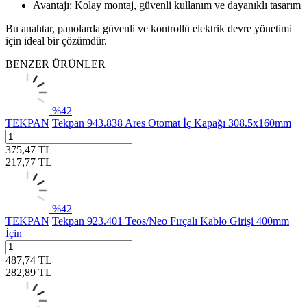
Avantajı: Kolay montaj, güvenli kullanım ve dayanıklı tasarım
Bu anahtar, panolarda güvenli ve kontrollü elektrik devre yönetimi
için ideal bir çözümdür.
BENZER ÜRÜNLER
%
42
TEKPAN
Tekpan 943.838 Ares Otomat İç Kapağı 308.5x160mm
375,47
TL
217,77
TL
%
42
TEKPAN
Tekpan 923.401 Teos/Neo Fırçalı Kablo Girişi 400mm
İçin
487,74
TL
282,89
TL