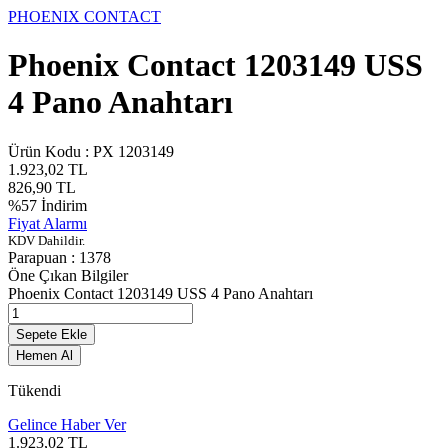
PHOENIX CONTACT
Phoenix Contact 1203149 USS
4 Pano Anahtarı
Ürün Kodu :
PX 1203149
1.923,02
TL
826,90
TL
%
57
İndirim
Fiyat Alarmı
KDV Dahildir.
Parapuan :
1378
Öne Çıkan Bilgiler
Phoenix Contact 1203149 USS 4 Pano Anahtarı
Sepete Ekle
Hemen Al
Tükendi
Gelince Haber Ver
1.923,02
TL