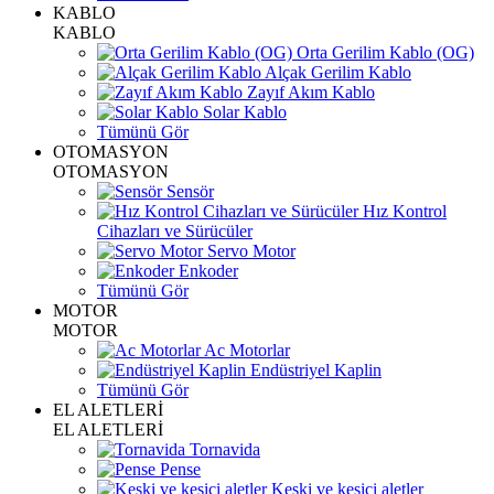
KABLO
KABLO
Orta Gerilim Kablo (OG)
Alçak Gerilim Kablo
Zayıf Akım Kablo
Solar Kablo
Tümünü Gör
OTOMASYON
OTOMASYON
Sensör
Hız Kontrol
Cihazları ve Sürücüler
Servo Motor
Enkoder
Tümünü Gör
MOTOR
MOTOR
Ac Motorlar
Endüstriyel Kaplin
Tümünü Gör
EL ALETLERİ
EL ALETLERİ
Tornavida
Pense
Keski ve kesici aletler