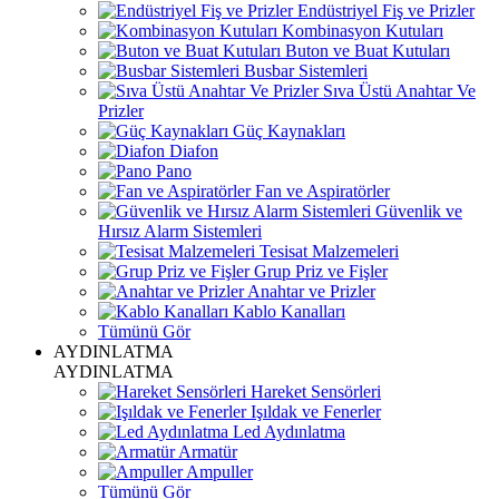
Endüstriyel Fiş ve Prizler
Kombinasyon Kutuları
Buton ve Buat Kutuları
Busbar Sistemleri
Sıva Üstü Anahtar Ve
Prizler
Güç Kaynakları
Diafon
Pano
Fan ve Aspiratörler
Güvenlik ve
Hırsız Alarm Sistemleri
Tesisat Malzemeleri
Grup Priz ve Fişler
Anahtar ve Prizler
Kablo Kanalları
Tümünü Gör
AYDINLATMA
AYDINLATMA
Hareket Sensörleri
Işıldak ve Fenerler
Led Aydınlatma
Armatür
Ampuller
Tümünü Gör