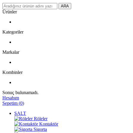
ARA
Ürünler
Kategoriler
Markalar
Kombinler
Sonuç bulunamadı.
Hesabım
Sepetim
(
0
)
ŞALT
Röleler
Kontaktör
Sigorta