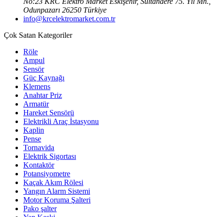
No:23 KRC Elektro Market Eskişehir, Sultandere 75. Yıl Mh.,
Odunpazarı 26250 Türkiye
info@krcelektromarket.com.tr
Çok Satan Kategoriler
Röle
Ampul
Sensör
Güç Kaynağı
Klemens
Anahtar Priz
Armatür
Hareket Sensörü
Elektrikli Araç İstasyonu
Kaplin
Pense
Tornavida
Elektrik Sigortası
Kontaktör
Potansiyometre
Kaçak Akım Rölesi
Yangın Alarm Sistemi
Motor Koruma Şalteri
Pako şalter