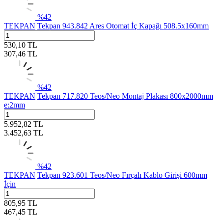
%
42
TEKPAN
Tekpan 943.842 Ares Otomat İç Kapağı 508.5x160mm
530,10
TL
307,46
TL
%
42
TEKPAN
Tekpan 717.820 Teos/Neo Montaj Plakası 800x2000mm
e:2mm
5.952,82
TL
3.452,63
TL
%
42
TEKPAN
Tekpan 923.601 Teos/Neo Fırçalı Kablo Girişi 600mm
İçin
805,95
TL
467,45
TL