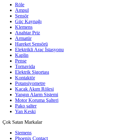
Röle
Ampul
Sensör
Güç Kaynağı
Klemens
Anahtar Priz
Armatür
Hareket Sensörü
Elektrikli Araç İstasyonu
Kaplin
Pense
Tornavida
Elektrik Sigortası
Kontaktör
Potansiyometre
Kaçak Akım Rölesi
Yangın Alarm Sistemi
Motor Koruma Şalteri
Pako şalter
Yan Keski
Çok Satan Markalar
Siemens
Phoenix Contact