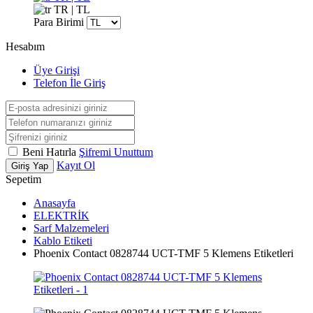
TR | TL
Para Birimi
Hesabım
Üye Girişi
Telefon İle Giriş
Beni Hatırla
Şifremi Unuttum
Kayıt Ol
Giriş Yap
Sepetim
Anasayfa
ELEKTRİK
Sarf Malzemeleri
Kablo Etiketi
Phoenix Contact 0828744 UCT-TMF 5 Klemens Etiketleri