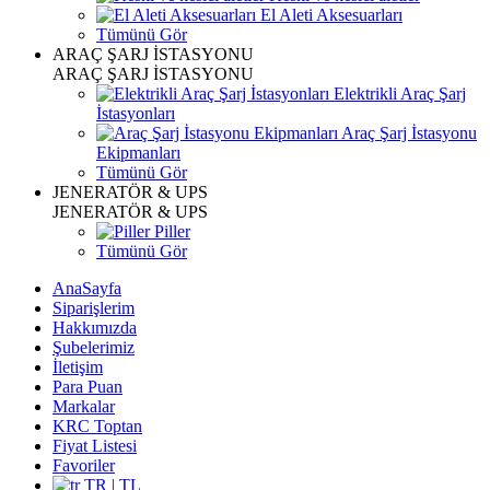
El Aleti Aksesuarları
Tümünü Gör
ARAÇ ŞARJ İSTASYONU
ARAÇ ŞARJ İSTASYONU
Elektrikli Araç Şarj
İstasyonları
Araç Şarj İstasyonu
Ekipmanları
Tümünü Gör
JENERATÖR & UPS
JENERATÖR & UPS
Piller
Tümünü Gör
AnaSayfa
Siparişlerim
Hakkımızda
Şubelerimiz
İletişim
Para Puan
Markalar
KRC Toptan
Fiyat Listesi
Favoriler
TR | TL