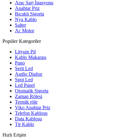
Araç Şarj İstasyonu
Anahtar Priz
Bıçaklı Sigorta
Nya Kablo
Şalter
Ac Motor
Popüler Kategoriler
Lityum Pil
Kablo Makarası
Pano
Şerit Led
Audio Diafon
Spot Led
Led Panel
Otomatik Sigorta
Zaman Rölesi
Termik röle
Viko Anahtar Priz
Telefon Kablosu
Data Kablosu
Ttr Kablo
Hızlı Erişim