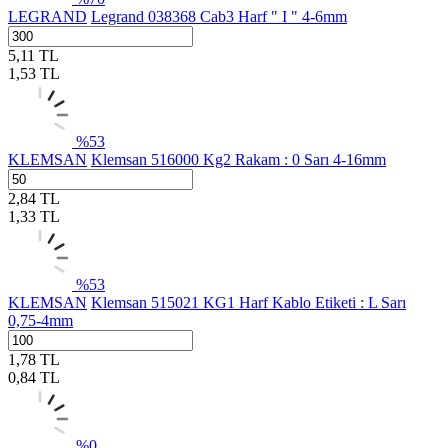
LEGRAND
Legrand 038368 Cab3 Harf " I " 4-6mm
5,11
TL
1,53
TL
%
53
KLEMSAN
Klemsan 516000 Kg2 Rakam : 0 Sarı 4-16mm
2,84
TL
1,33
TL
%
53
KLEMSAN
Klemsan 515021 KG1 Harf Kablo Etiketi : L Sarı
0,75-4mm
1,78
TL
0,84
TL
%
0