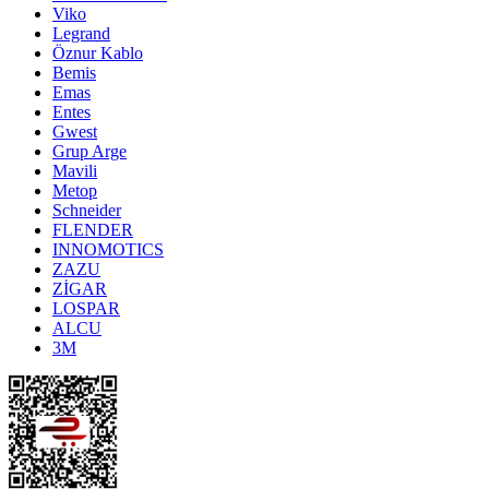
Viko
Legrand
Öznur Kablo
Bemis
Emas
Entes
Gwest
Grup Arge
Mavili
Metop
Schneider
FLENDER
INNOMOTICS
ZAZU
ZİGAR
LOSPAR
ALCU
3M