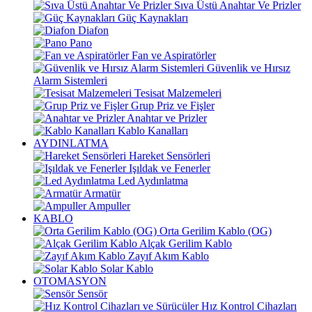
Sıva Üstü Anahtar Ve Prizler
Güç Kaynakları
Diafon
Pano
Fan ve Aspiratörler
Güvenlik ve Hırsız
Alarm Sistemleri
Tesisat Malzemeleri
Grup Priz ve Fişler
Anahtar ve Prizler
Kablo Kanalları
AYDINLATMA
Hareket Sensörleri
Işıldak ve Fenerler
Led Aydınlatma
Armatür
Ampuller
KABLO
Orta Gerilim Kablo (OG)
Alçak Gerilim Kablo
Zayıf Akım Kablo
Solar Kablo
OTOMASYON
Sensör
Hız Kontrol Cihazları