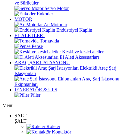
ve Sürücüler
Servo Motor
Enkoder
MOTOR
Ac Motorlar
Endüstriyel Kaplin
EL ALETLERİ
Tornavida
Pense
Keski ve kesici aletler
El Aleti Aksesuarları
ARAÇ ŞARJ İSTASYONU
Elektrikli Araç Şarj
İstasyonları
Araç Şarj İstasyonu
Ekipmanları
JENERATÖR & UPS
Piller
Menü
ŞALT
ŞALT
Röleler
Kontaktör