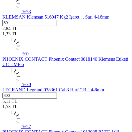
%
53
KLEMSAN
Klemsan 516047 Kg2 İşaret : . Sarı 4-16mm
2,84
TL
1,33
TL
%
0
PHOENIX CONTACT
Phoenix Contact 0818140 Klemens Etiketi
UC-TMF 6
%
70
LEGRAND
Legrand 038361 Cab3 Harf " B " 4-6mm
5,11
TL
1,53
TL
%
57
PHOENIX CONTACT
Phoenix Contact 1013025 PATG 1/15