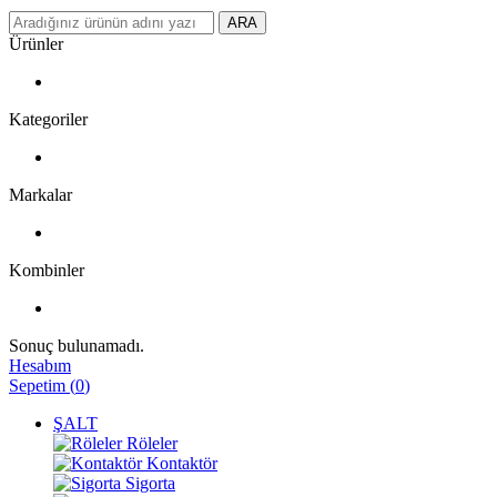
ARA
Ürünler
Kategoriler
Markalar
Kombinler
Sonuç bulunamadı.
Hesabım
Sepetim
(
0
)
ŞALT
Röleler
Kontaktör
Sigorta