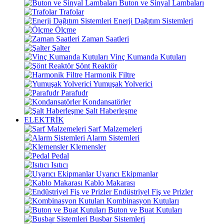
Buton ve Sinyal Lambaları
Trafolar
Enerji Dağıtım Sistemleri
Ölçme
Zaman Saatleri
Şalter
Vinç Kumanda Kutuları
Şönt Reaktör
Harmonik Filtre
Yumuşak Yolverici
Parafudr
Kondansatörler
Şalt Haberleşme
ELEKTRİK
Sarf Malzemeleri
Alarm Sistemleri
Klemensler
Pedal
Isıtıcı
Uyarıcı Ekipmanlar
Kablo Makarası
Endüstriyel Fiş ve Prizler
Kombinasyon Kutuları
Buton ve Buat Kutuları
Busbar Sistemleri