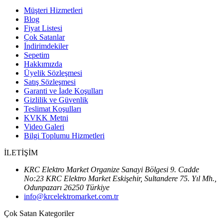
Müşteri Hizmetleri
Blog
Fiyat Listesi
Çok Satanlar
İndirimdekiler
Sepetim
Hakkımızda
Üyelik Sözleşmesi
Satış Sözleşmesi
Garanti ve İade Koşulları
Gizlilik ve Güvenlik
Teslimat Koşulları
KVKK Metni
Video Galeri
Bilgi Toplumu Hizmetleri
İLETİŞİM
KRC Elektro Market Organize Sanayi Bölgesi 9. Cadde
No:23 KRC Elektro Market Eskişehir, Sultandere 75. Yıl Mh.,
Odunpazarı 26250 Türkiye
info@krcelektromarket.com.tr
Çok Satan Kategoriler