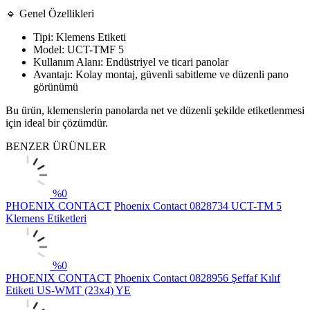
🔹 Genel Özellikleri
Tipi: Klemens Etiketi
Model: UCT-TMF 5
Kullanım Alanı: Endüstriyel ve ticari panolar
Avantajı: Kolay montaj, güvenli sabitleme ve düzenli pano
görünümü
Bu ürün, klemenslerin panolarda net ve düzenli şekilde etiketlenmesi
için ideal bir çözümdür.
BENZER ÜRÜNLER
%
0
PHOENIX CONTACT
Phoenix Contact 0828734 UCT-TM 5
Klemens Etiketleri
%
0
PHOENIX CONTACT
Phoenix Contact 0828956 Şeffaf Kılıf
Etiketi US-WMT (23x4) YE