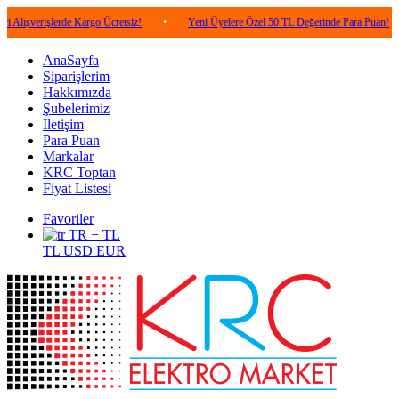
işlerde Kargo Ücretsiz!
•
Yeni Üyelere Özel 50 TL Değerinde Para Puan!
•
5
AnaSayfa
Siparişlerim
Hakkımızda
Şubelerimiz
İletişim
Para Puan
Markalar
KRC Toptan
Fiyat Listesi
Favoriler
TR − TL
TL
USD
EUR