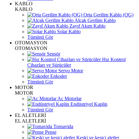
KABLO
KABLO
Orta Gerilim Kablo (OG)
Alçak Gerilim Kablo
Zayıf Akım Kablo
Solar Kablo
Tümünü Gör
OTOMASYON
OTOMASYON
Sensör
Hız Kontrol
Cihazları ve Sürücüler
Servo Motor
Enkoder
Tümünü Gör
MOTOR
MOTOR
Ac Motorlar
Endüstriyel Kaplin
Tümünü Gör
EL ALETLERİ
EL ALETLERİ
Tornavida
Pense
Keski ve kesici aletler