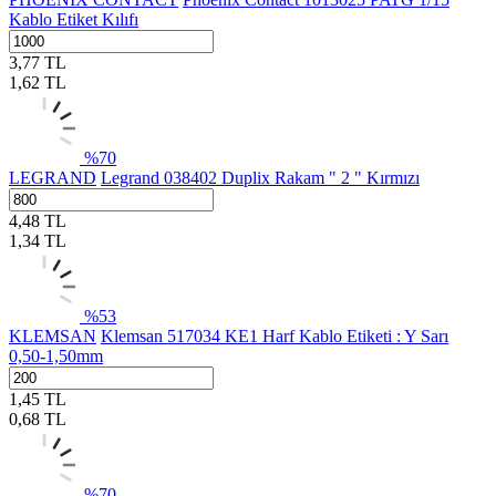
Kablo Etiket Kılıfı
3,77
TL
1,62
TL
%
70
LEGRAND
Legrand 038402 Duplix Rakam " 2 " Kırmızı
4,48
TL
1,34
TL
%
53
KLEMSAN
Klemsan 517034 KE1 Harf Kablo Etiketi : Y Sarı
0,50-1,50mm
1,45
TL
0,68
TL
%
70