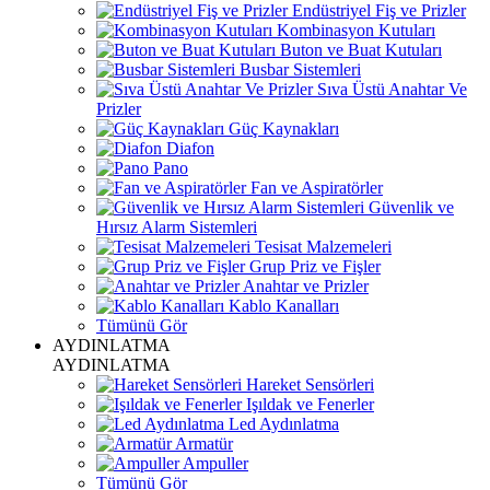
Endüstriyel Fiş ve Prizler
Kombinasyon Kutuları
Buton ve Buat Kutuları
Busbar Sistemleri
Sıva Üstü Anahtar Ve
Prizler
Güç Kaynakları
Diafon
Pano
Fan ve Aspiratörler
Güvenlik ve
Hırsız Alarm Sistemleri
Tesisat Malzemeleri
Grup Priz ve Fişler
Anahtar ve Prizler
Kablo Kanalları
Tümünü Gör
AYDINLATMA
AYDINLATMA
Hareket Sensörleri
Işıldak ve Fenerler
Led Aydınlatma
Armatür
Ampuller
Tümünü Gör