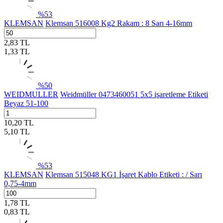
%
53
KLEMSAN
Klemsan 516008 Kg2 Rakam : 8 Sarı 4-16mm
2,83
TL
1,33
TL
%
50
WEIDMULLER
Weidmüller 0473460051 5x5 işaretleme Etiketi
Beyaz 51-100
10,20
TL
5,10
TL
%
53
KLEMSAN
Klemsan 515048 KG1 İşaret Kablo Etiketi : / Sarı
0,75-4mm
1,78
TL
0,83
TL