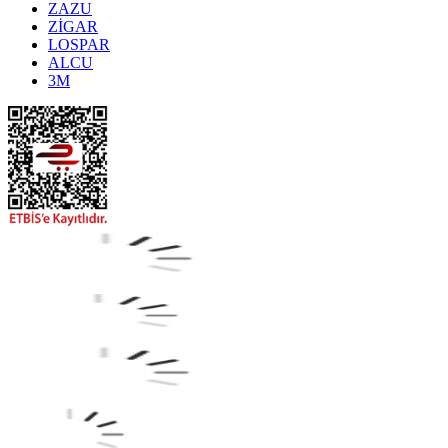
ZAZU
ZİGAR
LOSPAR
ALCU
3M