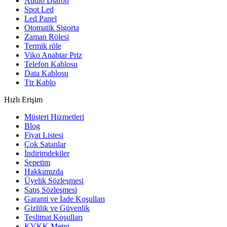
Audio Diafon
Spot Led
Led Panel
Otomatik Sigorta
Zaman Rölesi
Termik röle
Viko Anahtar Priz
Telefon Kablosu
Data Kablosu
Ttr Kablo
Hızlı Erişim
Müşteri Hizmetleri
Blog
Fiyat Listesi
Çok Satanlar
İndirimdekiler
Sepetim
Hakkımızda
Üyelik Sözleşmesi
Satış Sözleşmesi
Garanti ve İade Koşulları
Gizlilik ve Güvenlik
Teslimat Koşulları
KVKK Metni