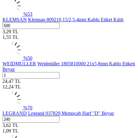
%
53
KLEMSAN
Klemsan 809210 15/2,5-4mm Kablo Etiket Kılıfı
3,29
TL
1,55
TL
%
50
WEIDMULLER
Weidmüller 1805810000 21x5,8mm Kablo Etiketi
Beyaz
24,47
TL
12,24
TL
%
70
LEGRAND
Legrand 037829 Memocab Harf "D" Beyaz
3,62
TL
1,09
TL