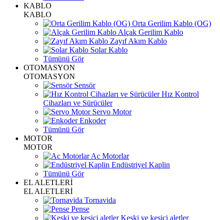
KABLO
KABLO
Orta Gerilim Kablo (OG)
Alçak Gerilim Kablo
Zayıf Akım Kablo
Solar Kablo
Tümünü Gör
OTOMASYON
OTOMASYON
Sensör
Hız Kontrol
Cihazları ve Sürücüler
Servo Motor
Enkoder
Tümünü Gör
MOTOR
MOTOR
Ac Motorlar
Endüstriyel Kaplin
Tümünü Gör
EL ALETLERİ
EL ALETLERİ
Tornavida
Pense
Keski ve kesici aletler