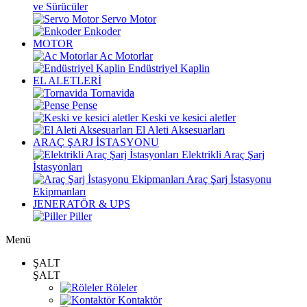
ve Sürücüler
Servo Motor
Enkoder
MOTOR
Ac Motorlar
Endüstriyel Kaplin
EL ALETLERİ
Tornavida
Pense
Keski ve kesici aletler
El Aleti Aksesuarları
ARAÇ ŞARJ İSTASYONU
Elektrikli Araç Şarj
İstasyonları
Araç Şarj İstasyonu
Ekipmanları
JENERATÖR & UPS
Piller
Menü
ŞALT
ŞALT
Röleler
Kontaktör