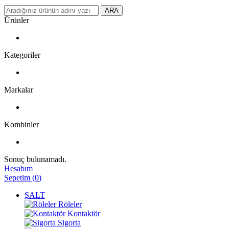
ARA
Ürünler
Kategoriler
Markalar
Kombinler
Sonuç bulunamadı.
Hesabım
Sepetim
(
0
)
ŞALT
Röleler
Kontaktör
Sigorta