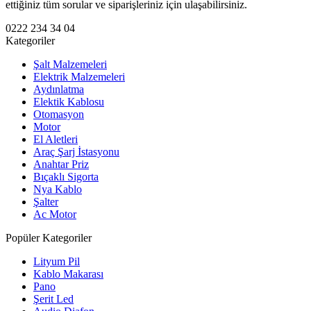
ettiğiniz tüm sorular ve siparişleriniz için ulaşabilirsiniz.
0222 234 34 04
Kategoriler
Şalt Malzemeleri
Elektrik Malzemeleri
Aydınlatma
Elektik Kablosu
Otomasyon
Motor
El Aletleri
Araç Şarj İstasyonu
Anahtar Priz
Bıçaklı Sigorta
Nya Kablo
Şalter
Ac Motor
Popüler Kategoriler
Lityum Pil
Kablo Makarası
Pano
Şerit Led