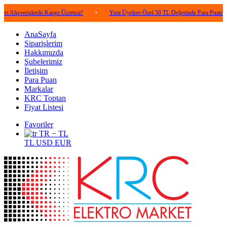
işlerde Kargo Ücretsiz!
•
Yeni Üyelere Özel 50 TL Değerinde Para Puan!
•
5
AnaSayfa
Siparişlerim
Hakkımızda
Şubelerimiz
İletişim
Para Puan
Markalar
KRC Toptan
Fiyat Listesi
Favoriler
TR − TL
TL
USD
EUR