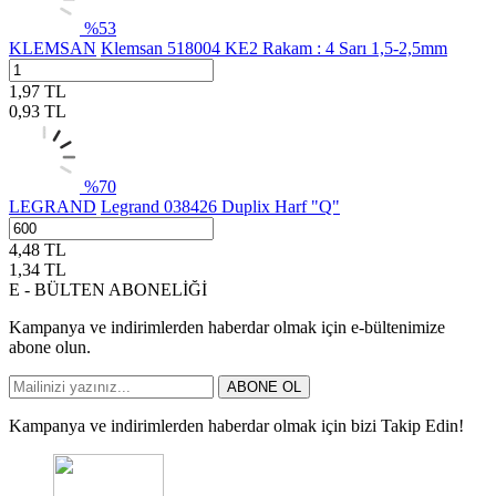
%
53
KLEMSAN
Klemsan 518004 KE2 Rakam : 4 Sarı 1,5-2,5mm
1,97
TL
0,93
TL
%
70
LEGRAND
Legrand 038426 Duplix Harf "Q"
4,48
TL
1,34
TL
E - BÜLTEN ABONELİĞİ
Kampanya ve indirimlerden haberdar olmak için e-bültenimize
abone olun.
ABONE OL
Kampanya ve indirimlerden haberdar olmak için bizi Takip Edin!