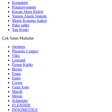
Kontaktör
Potansiyometre
Kaçak Akım Rölesi
Yangın Alarm Sistemi
Motor Koruma Şalteri
Pako şalter
Yan Keski
Çok Satan Markalar
Siemens
Phoenix Contact
Viko
Legrand
Öznur Kablo
Bemis
Emas
Entes
Gwest
Grup Arge
Mavili
Metop
Schneider
FLENDER
INNOMOTICS