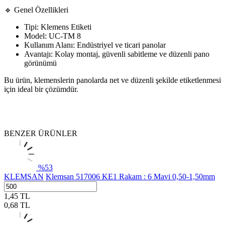
🔹 Genel Özellikleri
Tipi: Klemens Etiketi
Model: UC-TM 8
Kullanım Alanı: Endüstriyel ve ticari panolar
Avantajı: Kolay montaj, güvenli sabitleme ve düzenli pano
görünümü
Bu ürün, klemenslerin panolarda net ve düzenli şekilde etiketlenmesi
için ideal bir çözümdür.
BENZER ÜRÜNLER
%
53
KLEMSAN
Klemsan 517006 KE1 Rakam : 6 Mavi 0,50-1,50mm
1,45
TL
0,68
TL