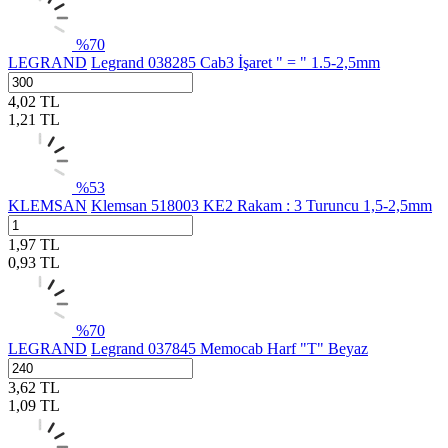
%
70
LEGRAND
Legrand 038285 Cab3 İşaret " = " 1.5-2,5mm
4,02
TL
1,21
TL
%
53
KLEMSAN
Klemsan 518003 KE2 Rakam : 3 Turuncu 1,5-2,5mm
1,97
TL
0,93
TL
%
70
LEGRAND
Legrand 037845 Memocab Harf "T" Beyaz
3,62
TL
1,09
TL