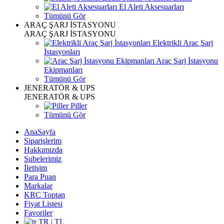
El Aleti Aksesuarları
Tümünü Gör
ARAÇ ŞARJ İSTASYONU
ARAÇ ŞARJ İSTASYONU
Elektrikli Araç Şarj
İstasyonları
Araç Şarj İstasyonu
Ekipmanları
Tümünü Gör
JENERATÖR & UPS
JENERATÖR & UPS
Piller
Tümünü Gör
AnaSayfa
Siparişlerim
Hakkımızda
Şubelerimiz
İletişim
Para Puan
Markalar
KRC Toptan
Fiyat Listesi
Favoriler
TR | TL