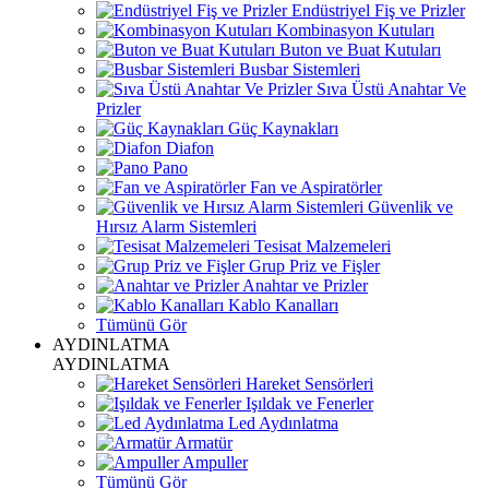
Endüstriyel Fiş ve Prizler
Kombinasyon Kutuları
Buton ve Buat Kutuları
Busbar Sistemleri
Sıva Üstü Anahtar Ve
Prizler
Güç Kaynakları
Diafon
Pano
Fan ve Aspiratörler
Güvenlik ve
Hırsız Alarm Sistemleri
Tesisat Malzemeleri
Grup Priz ve Fişler
Anahtar ve Prizler
Kablo Kanalları
Tümünü Gör
AYDINLATMA
AYDINLATMA
Hareket Sensörleri
Işıldak ve Fenerler
Led Aydınlatma
Armatür
Ampuller
Tümünü Gör