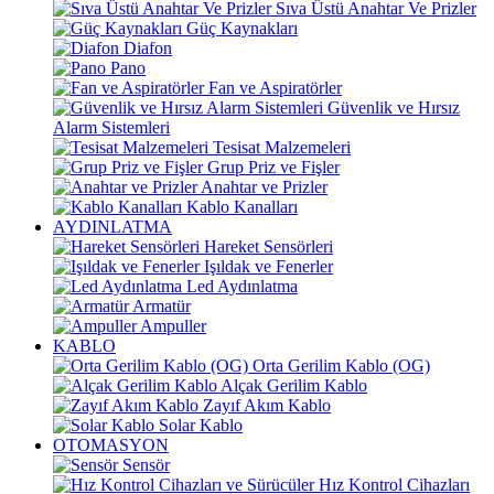
Sıva Üstü Anahtar Ve Prizler
Güç Kaynakları
Diafon
Pano
Fan ve Aspiratörler
Güvenlik ve Hırsız
Alarm Sistemleri
Tesisat Malzemeleri
Grup Priz ve Fişler
Anahtar ve Prizler
Kablo Kanalları
AYDINLATMA
Hareket Sensörleri
Işıldak ve Fenerler
Led Aydınlatma
Armatür
Ampuller
KABLO
Orta Gerilim Kablo (OG)
Alçak Gerilim Kablo
Zayıf Akım Kablo
Solar Kablo
OTOMASYON
Sensör
Hız Kontrol Cihazları