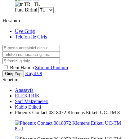
TR | TL
Para Birimi
Hesabım
Üye Girişi
Telefon İle Giriş
Beni Hatırla
Şifremi Unuttum
Kayıt Ol
Giriş Yap
Sepetim
Anasayfa
ELEKTRİK
Sarf Malzemeleri
Kablo Etiketi
Phoenix Contact 0818072 Klemens Etiketi UC-TM 8