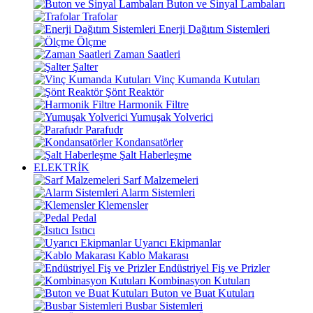
Buton ve Sinyal Lambaları
Trafolar
Enerji Dağıtım Sistemleri
Ölçme
Zaman Saatleri
Şalter
Vinç Kumanda Kutuları
Şönt Reaktör
Harmonik Filtre
Yumuşak Yolverici
Parafudr
Kondansatörler
Şalt Haberleşme
ELEKTRİK
Sarf Malzemeleri
Alarm Sistemleri
Klemensler
Pedal
Isıtıcı
Uyarıcı Ekipmanlar
Kablo Makarası
Endüstriyel Fiş ve Prizler
Kombinasyon Kutuları
Buton ve Buat Kutuları
Busbar Sistemleri