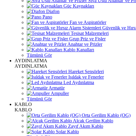
Sıva Üstü Anahtar Ve Pri
Güç Kaynakları
Diafon
Pano
Fan ve Aspiratörler
Güvenlik ve Hırsı
Tesisat Malzemeleri
Grup Priz ve Fişler
Anahtar ve Prizler
Kablo Kanalları
Tümünü Gör
AYDINLATMA
AYDINLATMA
Hareket Sensörleri
Işıldak ve Fenerler
Led Aydınlatma
Armatür
Ampuller
Tümünü Gör
KABLO
KABLO
Orta Gerilim Kablo (OG)
Alçak Gerilim Kablo
Zayıf Akım Kablo
Solar Kablo