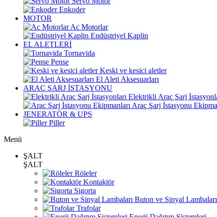
Servo Motor
Enkoder
MOTOR
Ac Motorlar
Endüstriyel Kaplin
EL ALETLERİ
Tornavida
Pense
Keski ve kesici aletler
El Aleti Aksesuarları
ARAÇ ŞARJ İSTASYONU
Elektrikli Araç Şarj İstasyonl
Araç Şarj İstasyonu Ekipma
JENERATÖR & UPS
Piller
Menü
ŞALT
ŞALT
Röleler
Kontaktör
Sigorta
Buton ve Sinyal Lambaları
Trafolar
Enerji Dağıtım Sistemleri