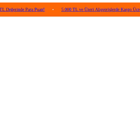
inde Para Puan!
•
5.000 TL ve Üzeri Alışverişlerde Kargo Ücretsiz!