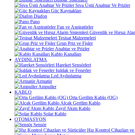
Sıva Üstü Anahtar Ve Prizler
Güç Kaynakları
Diafon
Pano
Fan ve Aspiratörler
Güvenlik ve Hırsız Alar
Tesisat Malzemeleri
Grup Priz ve Fişler
Anahtar ve Prizler
Kablo Kanalları
AYDINLATMA
Hareket Sensörleri
Işıldak ve Fenerler
Led Aydınlatma
Armatür
Ampuller
KABLO
Orta Gerilim Kablo (OG)
Alçak Gerilim Kablo
Zayıf Akım Kablo
Solar Kablo
OTOMASYON
Sensör
Hız Kontrol Cihazları ve