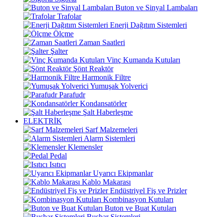
Buton ve Sinyal Lambaları
Trafolar
Enerji Dağıtım Sistemleri
Ölçme
Zaman Saatleri
Şalter
Vinç Kumanda Kutuları
Şönt Reaktör
Harmonik Filtre
Yumuşak Yolverici
Parafudr
Kondansatörler
Şalt Haberleşme
ELEKTRİK
Sarf Malzemeleri
Alarm Sistemleri
Klemensler
Pedal
Isıtıcı
Uyarıcı Ekipmanlar
Kablo Makarası
Endüstriyel Fiş ve Prizler
Kombinasyon Kutuları
Buton ve Buat Kutuları
Busbar Sistemleri