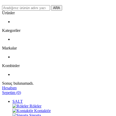
ARA
Ürünler
Kategoriler
Markalar
Kombinler
Sonuç bulunamadı.
Hesabım
Sepetim
(
0
)
ŞALT
Röleler
Kontaktör
Sigorta