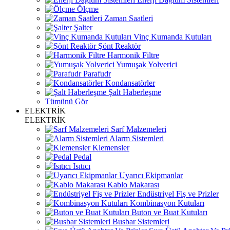
Ölçme
Zaman Saatleri
Şalter
Vinç Kumanda Kutuları
Şönt Reaktör
Harmonik Filtre
Yumuşak Yolverici
Parafudr
Kondansatörler
Şalt Haberleşme
Tümünü Gör
ELEKTRİK
ELEKTRİK
Sarf Malzemeleri
Alarm Sistemleri
Klemensler
Pedal
Isıtıcı
Uyarıcı Ekipmanlar
Kablo Makarası
Endüstriyel Fiş ve Prizler
Kombinasyon Kutuları
Buton ve Buat Kutuları
Busbar Sistemleri