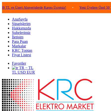
 Üzeri Alışverişlerde Kargo Ücretsiz!
•
Yeni Üyelere Özel 50 TL Değer
AnaSayfa
Siparişlerim
Hakkımızda
Şubelerimiz
İletişim
Para Puan
Markalar
KRC Toptan
Fiyat Listesi
Favoriler
TR − TL
TL
USD
EUR