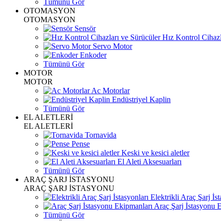
Tümünü Gör
OTOMASYON
OTOMASYON
Sensör
Hız Kontrol Cihazl
Servo Motor
Enkoder
Tümünü Gör
MOTOR
MOTOR
Ac Motorlar
Endüstriyel Kaplin
Tümünü Gör
EL ALETLERİ
EL ALETLERİ
Tornavida
Pense
Keski ve kesici aletler
El Aleti Aksesuarları
Tümünü Gör
ARAÇ ŞARJ İSTASYONU
ARAÇ ŞARJ İSTASYONU
Elektrikli Araç Şarj İst
Araç Şarj İstasyonu 
Tümünü Gör