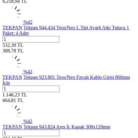
6.218,94
TL
%
42
TEKPAN
Tekpan 944.434 Teos/Neo L Tipi Ayarlı Atkı Tutucu 1
Paket: 4 Adet
532,39
TL
308,78
TL
%
42
TEKPAN
Tekpan 923.801 Teos/Neo Fırçalı Kablo Girişi 800mm
İçin
1.146,23
TL
664,81
TL
%
42
TEKPAN
Tekpan 943.824 Ares İç Kapak 308x120mm