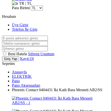
TR | TL
Para Birimi
Hesabım
Üye Girişi
Telefon İle Giriş
Beni Hatırla
Şifremi Unuttum
Kayıt Ol
Giriş Yap
Sepetim
Anasayfa
ELEKTRİK
Pano
Pano Aksesuarları
Phoenix Contact 0404431 İki Katlı Bara Mesneti AB2/SS