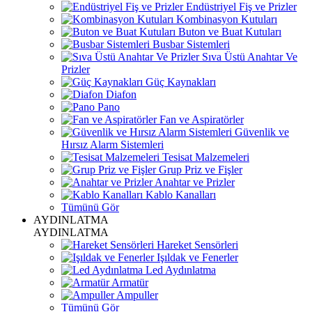
Endüstriyel Fiş ve Prizler
Kombinasyon Kutuları
Buton ve Buat Kutuları
Busbar Sistemleri
Sıva Üstü Anahtar Ve
Prizler
Güç Kaynakları
Diafon
Pano
Fan ve Aspiratörler
Güvenlik ve
Hırsız Alarm Sistemleri
Tesisat Malzemeleri
Grup Priz ve Fişler
Anahtar ve Prizler
Kablo Kanalları
Tümünü Gör
AYDINLATMA
AYDINLATMA
Hareket Sensörleri
Işıldak ve Fenerler
Led Aydınlatma
Armatür
Ampuller
Tümünü Gör