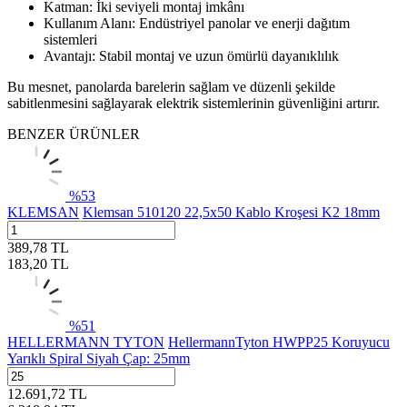
Katman: İki seviyeli montaj imkânı
Kullanım Alanı: Endüstriyel panolar ve enerji dağıtım
sistemleri
Avantajı: Stabil montaj ve uzun ömürlü dayanıklılık
Bu mesnet, panolarda barelerin sağlam ve düzenli şekilde
sabitlenmesini sağlayarak elektrik sistemlerinin güvenliğini artırır.
BENZER ÜRÜNLER
%
53
KLEMSAN
Klemsan 510120 22,5x50 Kablo Kroşesi K2 18mm
389,78
TL
183,20
TL
%
51
HELLERMANN TYTON
HellermannTyton HWPP25 Koruyucu
Yarıklı Spiral Siyah Çap: 25mm
12.691,72
TL