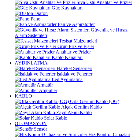
Sıva Üstü Anahtar Ve Prizler
Güç Kaynakları
Diafon
Pano
Fan ve Aspiratörler
Güvenlik ve Hırsız
Alarm Sistemleri
Tesisat Malzemeleri
Grup Priz ve Fişler
Anahtar ve Prizler
Kablo Kanalları
AYDINLATMA
Hareket Sensörleri
Işıldak ve Fenerler
Led Aydınlatma
Armatür
Ampuller
KABLO
Orta Gerilim Kablo (OG)
Alçak Gerilim Kablo
Zayıf Akım Kablo
Solar Kablo
OTOMASYON
Sensör
Hız Kontrol Cihazları