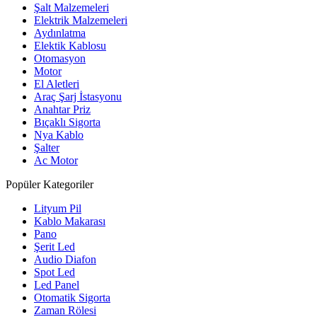
Şalt Malzemeleri
Elektrik Malzemeleri
Aydınlatma
Elektik Kablosu
Otomasyon
Motor
El Aletleri
Araç Şarj İstasyonu
Anahtar Priz
Bıçaklı Sigorta
Nya Kablo
Şalter
Ac Motor
Popüler Kategoriler
Lityum Pil
Kablo Makarası
Pano
Şerit Led
Audio Diafon
Spot Led
Led Panel
Otomatik Sigorta
Zaman Rölesi