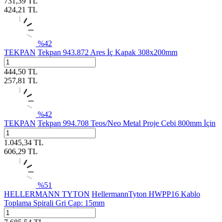
731,39
TL
424,21
TL
%
42
TEKPAN
Tekpan 943.872 Ares İç Kapak 308x200mm
444,50
TL
257,81
TL
%
42
TEKPAN
Tekpan 994.708 Teos/Neo Metal Proje Cebi 800mm İçin
1.045,34
TL
606,29
TL
%
51
HELLERMANN TYTON
HellermannTyton HWPP16 Kablo
Toplama Spirali Gri Çap: 15mm