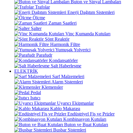
Buton ve Sinyal Lambaları
Trafolar
Enerji Dağıtım Sistemleri
Ölçme
Zaman Saatleri
Şalter
Vinç Kumanda Kutuları
Şönt Reaktör
Harmonik Filtre
Yumuşak Yolverici
Parafudr
Kondansatörler
Şalt Haberleşme
ELEKTRİK
Sarf Malzemeleri
Alarm Sistemleri
Klemensler
Pedal
Isıtıcı
Uyarıcı Ekipmanlar
Kablo Makarası
Endüstriyel Fiş ve Prizler
Kombinasyon Kutuları
Buton ve Buat Kutuları
Busbar Sistemleri