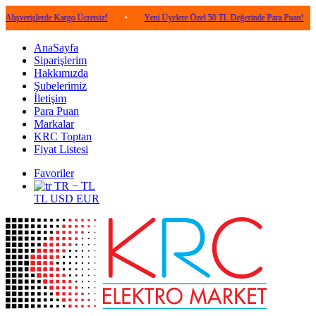
lerde Kargo Ücretsiz!
•
Yeni Üyelere Özel 50 TL Değerinde Para Puan!
•
5.0
AnaSayfa
Siparişlerim
Hakkımızda
Şubelerimiz
İletişim
Para Puan
Markalar
KRC Toptan
Fiyat Listesi
Favoriler
TR − TL
TL
USD
EUR