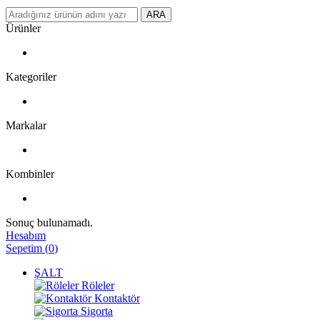
ARA
Ürünler
Kategoriler
Markalar
Kombinler
Sonuç bulunamadı.
Hesabım
Sepetim
(
0
)
ŞALT
Röleler
Kontaktör
Sigorta