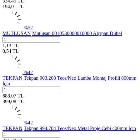
334,49
TL
194,01
TL
%
52
MUTLUSAN
Mutlusan 0010530000010000 Alçıpan Dübel
1,13
TL
0,54
TL
%
42
TEKPAN
Tekpan 903.208 Teos/Neo Lamba Montaj Profili 800mm
İçin
688,07
TL
399,08
TL
%
42
TEKPAN
Tekpan 994.704 Teos/Neo Metal Proje Cebi 400mm İçin