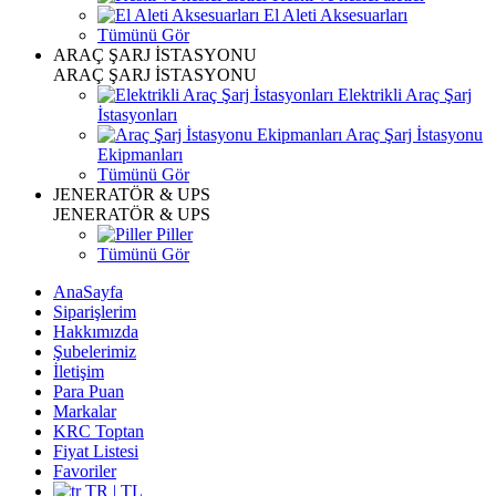
El Aleti Aksesuarları
Tümünü Gör
ARAÇ ŞARJ İSTASYONU
ARAÇ ŞARJ İSTASYONU
Elektrikli Araç Şarj
İstasyonları
Araç Şarj İstasyonu
Ekipmanları
Tümünü Gör
JENERATÖR & UPS
JENERATÖR & UPS
Piller
Tümünü Gör
AnaSayfa
Siparişlerim
Hakkımızda
Şubelerimiz
İletişim
Para Puan
Markalar
KRC Toptan
Fiyat Listesi
Favoriler
TR | TL