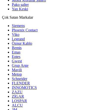
Motor Koruma Şalteri
Pako şalter
Yan Keski
Çok Satan Markalar
Siemens
Phoenix Contact
Viko
Legrand
Öznur Kablo
Bemis
Emas
Entes
Gwest
Grup Arge
Mavili
Metop
Schneider
FLENDER
INNOMOTICS
ZAZU
ZİGAR
LOSPAR
ALCU
3M