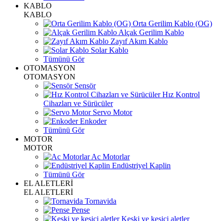
KABLO
KABLO
Orta Gerilim Kablo (OG)
Alçak Gerilim Kablo
Zayıf Akım Kablo
Solar Kablo
Tümünü Gör
OTOMASYON
OTOMASYON
Sensör
Hız Kontrol
Cihazları ve Sürücüler
Servo Motor
Enkoder
Tümünü Gör
MOTOR
MOTOR
Ac Motorlar
Endüstriyel Kaplin
Tümünü Gör
EL ALETLERİ
EL ALETLERİ
Tornavida
Pense
Keski ve kesici aletler