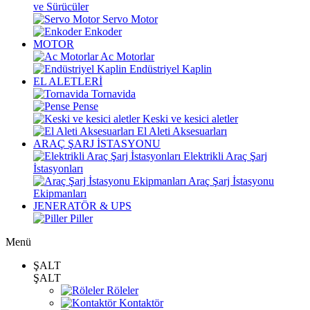
ve Sürücüler
Servo Motor
Enkoder
MOTOR
Ac Motorlar
Endüstriyel Kaplin
EL ALETLERİ
Tornavida
Pense
Keski ve kesici aletler
El Aleti Aksesuarları
ARAÇ ŞARJ İSTASYONU
Elektrikli Araç Şarj
İstasyonları
Araç Şarj İstasyonu
Ekipmanları
JENERATÖR & UPS
Piller
Menü
ŞALT
ŞALT
Röleler
Kontaktör