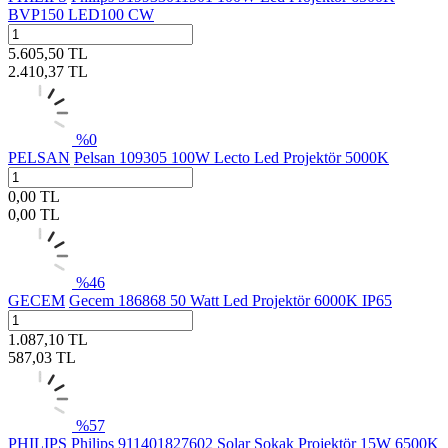
BVP150 LED100 CW
5.605,50
TL
2.410,37
TL
%
0
PELSAN
Pelsan 109305 100W Lecto Led Projektör 5000K
0,00
TL
0,00
TL
%
46
GECEM
Gecem 186868 50 Watt Led Projektör 6000K IP65
1.087,10
TL
587,03
TL
%
57
PHILIPS
Philips 911401827602 Solar Sokak Projektör 15W 6500K