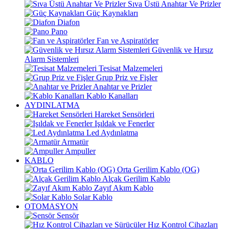
Sıva Üstü Anahtar Ve Prizler
Güç Kaynakları
Diafon
Pano
Fan ve Aspiratörler
Güvenlik ve Hırsız
Alarm Sistemleri
Tesisat Malzemeleri
Grup Priz ve Fişler
Anahtar ve Prizler
Kablo Kanalları
AYDINLATMA
Hareket Sensörleri
Işıldak ve Fenerler
Led Aydınlatma
Armatür
Ampuller
KABLO
Orta Gerilim Kablo (OG)
Alçak Gerilim Kablo
Zayıf Akım Kablo
Solar Kablo
OTOMASYON
Sensör
Hız Kontrol Cihazları