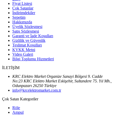
Fiyat Listesi
Çok Satanlar
İndirimdekiler
Sepetim
Hakkımızda
Üyelik Sözleşmesi
Satış Sözleşmesi
Garanti ve İade Koşulları
Gizlilik ve Güvenlik
Teslimat Koşulları
KVKK Metni
Video Galeri
Bilgi Toplumu Hizmetleri
İLETİŞİM
KRC Elektro Market Organize Sanayi Bölgesi 9. Cadde
No:23 KRC Elektro Market Eskişehir, Sultandere 75. Yıl Mh.,
Odunpazarı 26250 Türkiye
info@krcelektromarket.com.tr
Çok Satan Kategoriler
Röle
Ampul