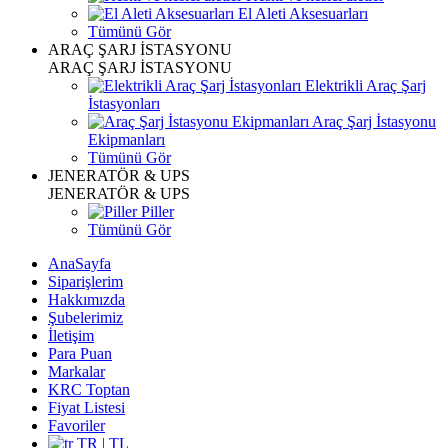
El Aleti Aksesuarları
Tümünü Gör
ARAÇ ŞARJ İSTASYONU
ARAÇ ŞARJ İSTASYONU
Elektrikli Araç Şarj
İstasyonları
Araç Şarj İstasyonu
Ekipmanları
Tümünü Gör
JENERATÖR & UPS
JENERATÖR & UPS
Piller
Tümünü Gör
AnaSayfa
Siparişlerim
Hakkımızda
Şubelerimiz
İletişim
Para Puan
Markalar
KRC Toptan
Fiyat Listesi
Favoriler
TR | TL