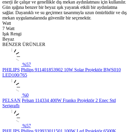
enerji ile çalışır ve genellikle dış mekan aydınlatması için kullanılır.
Gün ışığına benzer bir beyaz ışık yayarak etkili bir aydınlatma
sağlar. Dayanıklı ve su geçirmez tasarımıyla uzun ömürlüdür ve dış
mekan uygulamalarında güvenilir bir seçenektir.
Watt
7 Watt
Işık Rengi
Beyaz
BENZER ÜRÜNLER
%
57
PHILIPS
Philips 911401853902 10W Solar Projektör BWS010
LED100/765
%
0
PELSAN
Pelsan 114334 400W Franko Projektör 2 Enec Std
Serigraflı
%
57
PHILIPS
Philips 919933011501 100W Led Projektör 6500K