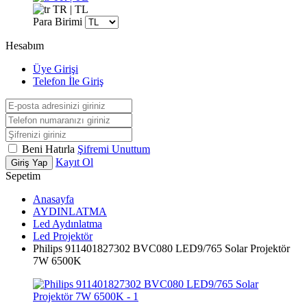
TR | TL
Para Birimi
Hesabım
Üye Girişi
Telefon İle Giriş
Beni Hatırla
Şifremi Unuttum
Kayıt Ol
Giriş Yap
Sepetim
Anasayfa
AYDINLATMA
Led Aydınlatma
Led Projektör
Philips 911401827302 BVC080 LED9/765 Solar Projektör
7W 6500K