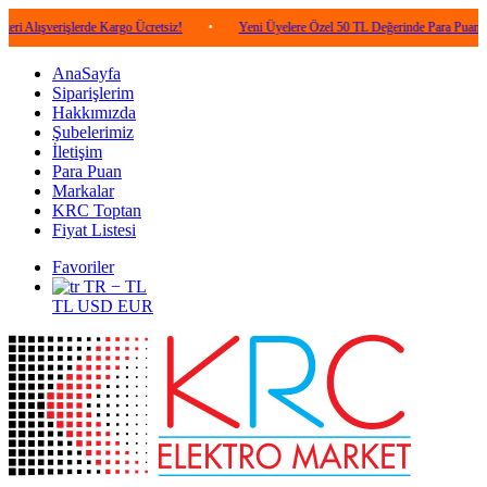
rişlerde Kargo Ücretsiz!
•
Yeni Üyelere Özel 50 TL Değerinde Para Puan!
•
AnaSayfa
Siparişlerim
Hakkımızda
Şubelerimiz
İletişim
Para Puan
Markalar
KRC Toptan
Fiyat Listesi
Favoriler
TR − TL
TL
USD
EUR