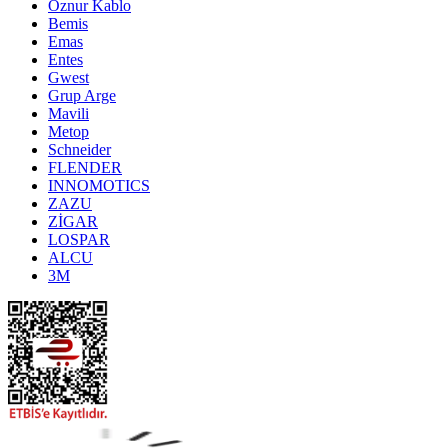
Öznur Kablo
Bemis
Emas
Entes
Gwest
Grup Arge
Mavili
Metop
Schneider
FLENDER
INNOMOTICS
ZAZU
ZİGAR
LOSPAR
ALCU
3M