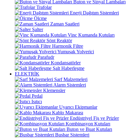
Buton ve Sinyal Lambaları
Trafolar
Enerji Dağıtım Sistemleri
Ölçme
Zaman Saatleri
Şalter
Vinç Kumanda Kutuları
Şönt Reaktör
Harmonik Filtre
Yumuşak Yolverici
Parafudr
Kondansatörler
Şalt Haberleşme
ELEKTRİK
Sarf Malzemeleri
Alarm Sistemleri
Klemensler
Pedal
Isıtıcı
Uyarıcı Ekipmanlar
Kablo Makarası
Endüstriyel Fiş ve Prizler
Kombinasyon Kutuları
Buton ve Buat Kutuları
Busbar Sistemleri