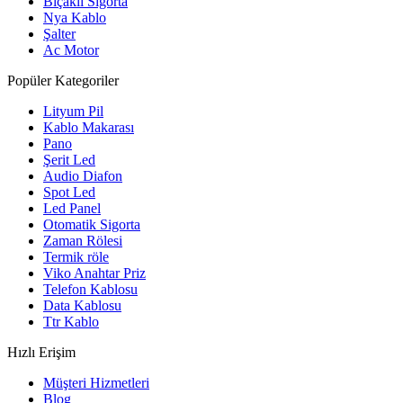
Bıçaklı Sigorta
Nya Kablo
Şalter
Ac Motor
Popüler Kategoriler
Lityum Pil
Kablo Makarası
Pano
Şerit Led
Audio Diafon
Spot Led
Led Panel
Otomatik Sigorta
Zaman Rölesi
Termik röle
Viko Anahtar Priz
Telefon Kablosu
Data Kablosu
Ttr Kablo
Hızlı Erişim
Müşteri Hizmetleri
Blog