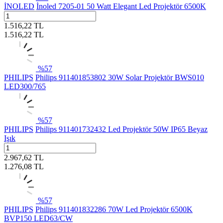
İNOLED
İnoled 7205-01 50 Watt Elegant Led Projektör 6500K
1.516,22
TL
1.516,22
TL
%
57
PHILIPS
Philips 911401853802 30W Solar Projektör BWS010
LED300/765
%
57
PHILIPS
Philips 911401732432 Led Projektör 50W IP65 Beyaz
Işık
2.967,62
TL
1.276,08
TL
%
57
PHILIPS
Philips 911401832286 70W Led Projektör 6500K
BVP150 LED63/CW