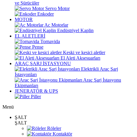
ve Sürücüler
Servo Motor
Enkoder
MOTOR
Ac Motorlar
Endüstriyel Kaplin
EL ALETLERİ
Tornavida
Pense
Keski ve kesici aletler
El Aleti Aksesuarları
ARAÇ ŞARJ İSTASYONU
Elektrikli Araç Şarj
İstasyonları
Araç Şarj İstasyonu
Ekipmanları
JENERATÖR & UPS
Piller
Menü
ŞALT
ŞALT
Röleler
Kontaktör