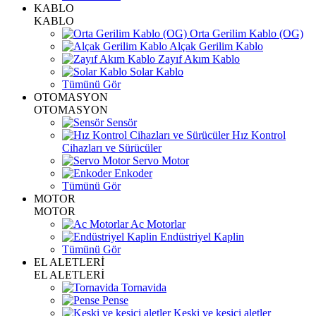
KABLO
KABLO
Orta Gerilim Kablo (OG)
Alçak Gerilim Kablo
Zayıf Akım Kablo
Solar Kablo
Tümünü Gör
OTOMASYON
OTOMASYON
Sensör
Hız Kontrol
Cihazları ve Sürücüler
Servo Motor
Enkoder
Tümünü Gör
MOTOR
MOTOR
Ac Motorlar
Endüstriyel Kaplin
Tümünü Gör
EL ALETLERİ
EL ALETLERİ
Tornavida
Pense
Keski ve kesici aletler