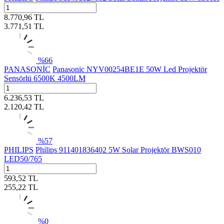
8.770,96
TL
3.771,51
TL
%
66
PANASONİC
Panasonic NYV00254BE1E 50W Led Projektör
Sensörlü 6500K 4500LM
6.236,53
TL
2.120,42
TL
%
57
PHILIPS
Philips 911401836402 5W Solar Projektör BWS010
LED50/765
593,52
TL
255,22
TL
%
0