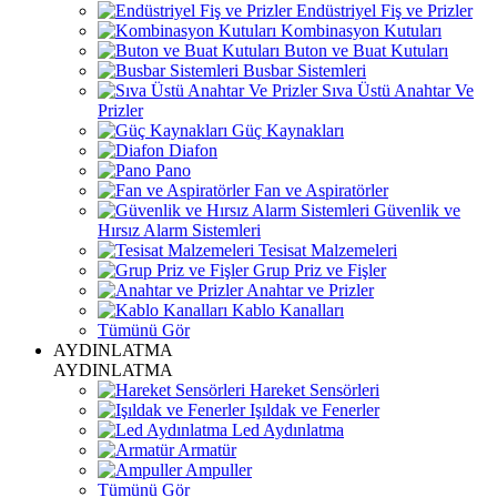
Endüstriyel Fiş ve Prizler
Kombinasyon Kutuları
Buton ve Buat Kutuları
Busbar Sistemleri
Sıva Üstü Anahtar Ve
Prizler
Güç Kaynakları
Diafon
Pano
Fan ve Aspiratörler
Güvenlik ve
Hırsız Alarm Sistemleri
Tesisat Malzemeleri
Grup Priz ve Fişler
Anahtar ve Prizler
Kablo Kanalları
Tümünü Gör
AYDINLATMA
AYDINLATMA
Hareket Sensörleri
Işıldak ve Fenerler
Led Aydınlatma
Armatür
Ampuller
Tümünü Gör