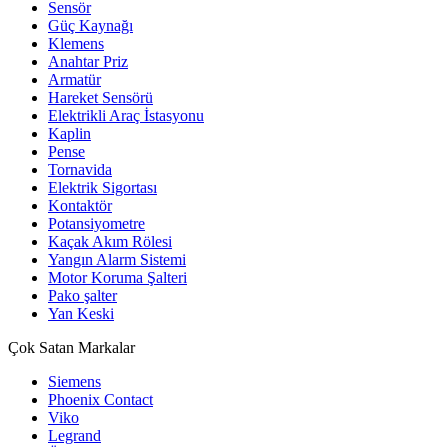
Sensör
Güç Kaynağı
Klemens
Anahtar Priz
Armatür
Hareket Sensörü
Elektrikli Araç İstasyonu
Kaplin
Pense
Tornavida
Elektrik Sigortası
Kontaktör
Potansiyometre
Kaçak Akım Rölesi
Yangın Alarm Sistemi
Motor Koruma Şalteri
Pako şalter
Yan Keski
Çok Satan Markalar
Siemens
Phoenix Contact
Viko
Legrand