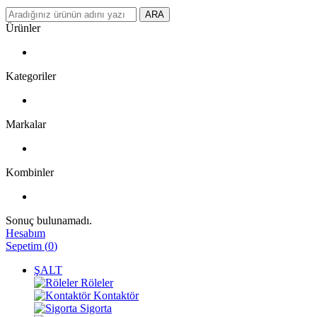
ARA
Ürünler
Kategoriler
Markalar
Kombinler
Sonuç bulunamadı.
Hesabım
Sepetim
(
0
)
ŞALT
Röleler
Kontaktör
Sigorta