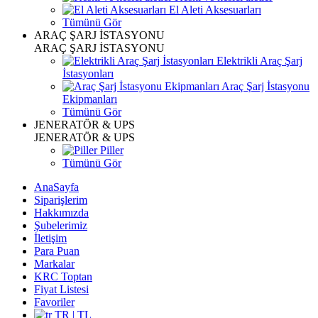
El Aleti Aksesuarları
Tümünü Gör
ARAÇ ŞARJ İSTASYONU
ARAÇ ŞARJ İSTASYONU
Elektrikli Araç Şarj
İstasyonları
Araç Şarj İstasyonu
Ekipmanları
Tümünü Gör
JENERATÖR & UPS
JENERATÖR & UPS
Piller
Tümünü Gör
AnaSayfa
Siparişlerim
Hakkımızda
Şubelerimiz
İletişim
Para Puan
Markalar
KRC Toptan
Fiyat Listesi
Favoriler
TR | TL