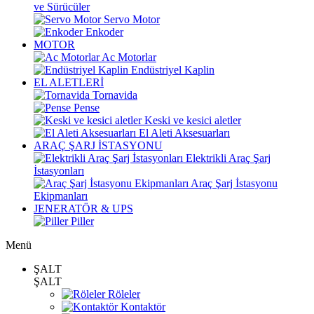
ve Sürücüler
Servo Motor
Enkoder
MOTOR
Ac Motorlar
Endüstriyel Kaplin
EL ALETLERİ
Tornavida
Pense
Keski ve kesici aletler
El Aleti Aksesuarları
ARAÇ ŞARJ İSTASYONU
Elektrikli Araç Şarj
İstasyonları
Araç Şarj İstasyonu
Ekipmanları
JENERATÖR & UPS
Piller
Menü
ŞALT
ŞALT
Röleler
Kontaktör