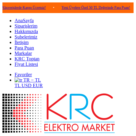
lerde Kargo Ücretsiz!
•
Yeni Üyelere Özel 50 TL Değerinde Para Puan!
•
5.00
AnaSayfa
Siparişlerim
Hakkımızda
Şubelerimiz
İletişim
Para Puan
Markalar
KRC Toptan
Fiyat Listesi
Favoriler
TR − TL
TL
USD
EUR