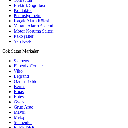
Tornavida
Elektrik Sigortası
Kontaktör
Potansiyometre
Kaçak Akım Rölesi
Yangın Alarm Sistemi
Motor Koruma Şalteri
Pako şalter
Yan Keski
Çok Satan Markalar
Siemens
Phoenix Contact
Viko
Legrand
Öznur Kablo
Bemis
Emas
Entes
Gwest
Grup Arge
Mavili
Metop
Schneider
FLENDER