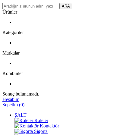
ARA
Ürünler
Kategoriler
Markalar
Kombinler
Sonuç bulunamadı.
Hesabım
Sepetim
(
0
)
ŞALT
Röleler
Kontaktör
Sigorta