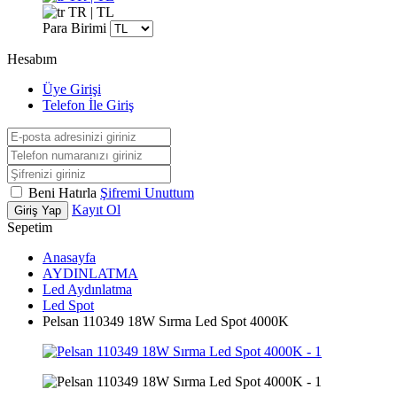
TR | TL
Para Birimi
Hesabım
Üye Girişi
Telefon İle Giriş
Beni Hatırla
Şifremi Unuttum
Kayıt Ol
Giriş Yap
Sepetim
Anasayfa
AYDINLATMA
Led Aydınlatma
Led Spot
Pelsan 110349 18W Sırma Led Spot 4000K