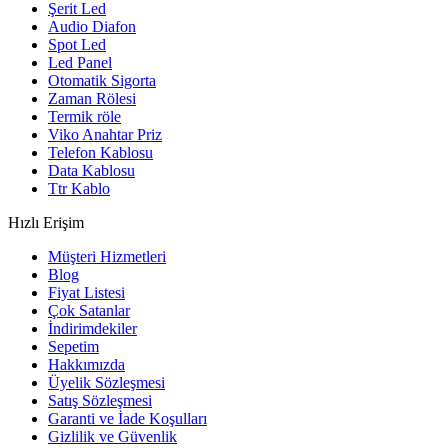
Şerit Led
Audio Diafon
Spot Led
Led Panel
Otomatik Sigorta
Zaman Rölesi
Termik röle
Viko Anahtar Priz
Telefon Kablosu
Data Kablosu
Ttr Kablo
Hızlı Erişim
Müşteri Hizmetleri
Blog
Fiyat Listesi
Çok Satanlar
İndirimdekiler
Sepetim
Hakkımızda
Üyelik Sözleşmesi
Satış Sözleşmesi
Garanti ve İade Koşulları
Gizlilik ve Güvenlik