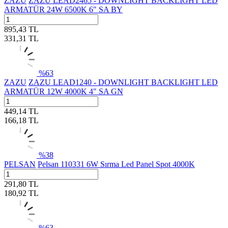
ZAZU
ZAZU LEAD2465 - DOWNLIGHT BACKLIGHT LED
ARMATÜR 24W 6500K 6" SA BY
895,43
TL
331,31
TL
%
63
ZAZU
ZAZU LEAD1240 - DOWNLIGHT BACKLIGHT LED
ARMATÜR 12W 4000K 4" SA GN
449,14
TL
166,18
TL
%
38
PELSAN
Pelsan 110331 6W Sırma Led Panel Spot 4000K
291,80
TL
180,92
TL
%
63