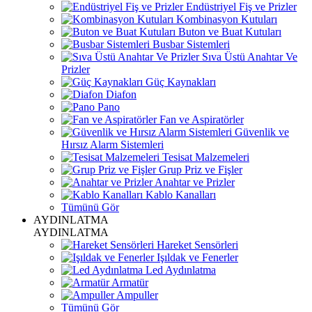
Endüstriyel Fiş ve Prizler
Kombinasyon Kutuları
Buton ve Buat Kutuları
Busbar Sistemleri
Sıva Üstü Anahtar Ve
Prizler
Güç Kaynakları
Diafon
Pano
Fan ve Aspiratörler
Güvenlik ve
Hırsız Alarm Sistemleri
Tesisat Malzemeleri
Grup Priz ve Fişler
Anahtar ve Prizler
Kablo Kanalları
Tümünü Gör
AYDINLATMA
AYDINLATMA
Hareket Sensörleri
Işıldak ve Fenerler
Led Aydınlatma
Armatür
Ampuller
Tümünü Gör