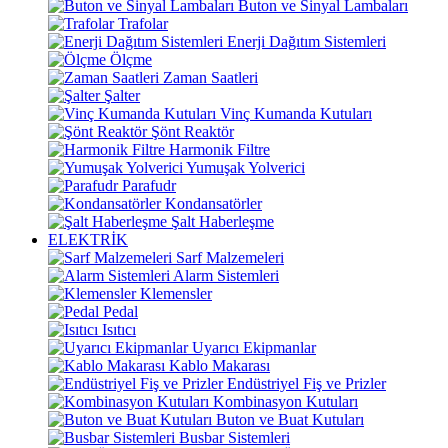
Buton ve Sinyal Lambaları
Trafolar
Enerji Dağıtım Sistemleri
Ölçme
Zaman Saatleri
Şalter
Vinç Kumanda Kutuları
Şönt Reaktör
Harmonik Filtre
Yumuşak Yolverici
Parafudr
Kondansatörler
Şalt Haberleşme
ELEKTRİK
Sarf Malzemeleri
Alarm Sistemleri
Klemensler
Pedal
Isıtıcı
Uyarıcı Ekipmanlar
Kablo Makarası
Endüstriyel Fiş ve Prizler
Kombinasyon Kutuları
Buton ve Buat Kutuları
Busbar Sistemleri