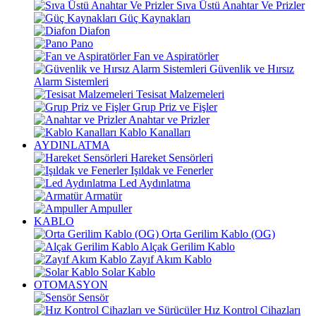
Sıva Üstü Anahtar Ve Prizler
Güç Kaynakları
Diafon
Pano
Fan ve Aspiratörler
Güvenlik ve Hırsız
Alarm Sistemleri
Tesisat Malzemeleri
Grup Priz ve Fişler
Anahtar ve Prizler
Kablo Kanalları
AYDINLATMA
Hareket Sensörleri
Işıldak ve Fenerler
Led Aydınlatma
Armatür
Ampuller
KABLO
Orta Gerilim Kablo (OG)
Alçak Gerilim Kablo
Zayıf Akım Kablo
Solar Kablo
OTOMASYON
Sensör
Hız Kontrol Cihazları