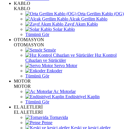
KABLO
KABLO
Orta Gerilim Kablo (OG)
Alçak Gerilim Kablo
Zayıf Akım Kablo
Solar Kablo
Tümünü Gör
OTOMASYON
OTOMASYON
Sensör
Hız Kontrol
Cihazları ve Sürücüler
Servo Motor
Enkoder
Tümünü Gör
MOTOR
MOTOR
Ac Motorlar
Endüstriyel Kaplin
Tümünü Gör
EL ALETLERİ
EL ALETLERİ
Tornavida
Pense
Keski ve kesici aletler