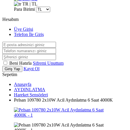
TR | TL
Para Birimi
Hesabım
Üye Girişi
Telefon İle Giriş
Beni Hatırla
Şifremi Unuttum
Kayıt Ol
Giriş Yap
Sepetim
Anasayfa
AYDINLATMA
Hareket Sensörleri
Pelsan 109780 2x10W Acil Aydınlatma 6 Saat 4000K