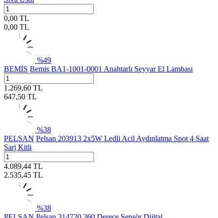
0,00
TL
0,00
TL
%
49
BEMİS
Bemis BA1-1001-0001 Anahtarlı Seyyar El Lambası
1.269,60
TL
647,50
TL
%
38
PELSAN
Pelsan 203913 2x5W Ledli Acil Aydınlatma Spot 4 Saat
Şarj Kitli
4.089,44
TL
2.535,45
TL
%
38
PELSAN
Pelsan 314720 360 Derece Sensör Dijital