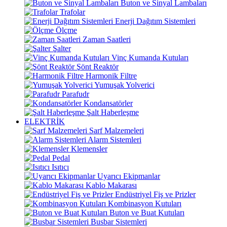
Buton ve Sinyal Lambaları
Trafolar
Enerji Dağıtım Sistemleri
Ölçme
Zaman Saatleri
Şalter
Vinç Kumanda Kutuları
Şönt Reaktör
Harmonik Filtre
Yumuşak Yolverici
Parafudr
Kondansatörler
Şalt Haberleşme
ELEKTRİK
Sarf Malzemeleri
Alarm Sistemleri
Klemensler
Pedal
Isıtıcı
Uyarıcı Ekipmanlar
Kablo Makarası
Endüstriyel Fiş ve Prizler
Kombinasyon Kutuları
Buton ve Buat Kutuları
Busbar Sistemleri