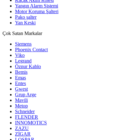
Kaçak Akım Rölesi
Yangın Alarm Sistemi
Motor Koruma Şalteri
Pako şalter
Yan Keski
Çok Satan Markalar
Siemens
Phoenix Contact
Viko
Legrand
Öznur Kablo
Bemis
Emas
Entes
Gwest
Grup Arge
Mavili
Metop
Schneider
FLENDER
INNOMOTICS
ZAZU
ZİGAR
LOSPAR