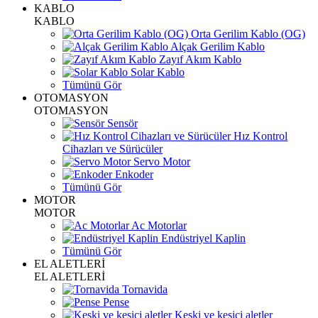
KABLO
KABLO
Orta Gerilim Kablo (OG)
Alçak Gerilim Kablo
Zayıf Akım Kablo
Solar Kablo
Tümünü Gör
OTOMASYON
OTOMASYON
Sensör
Hız Kontrol
Cihazları ve Sürücüler
Servo Motor
Enkoder
Tümünü Gör
MOTOR
MOTOR
Ac Motorlar
Endüstriyel Kaplin
Tümünü Gör
EL ALETLERİ
EL ALETLERİ
Tornavida
Pense
Keski ve kesici aletler