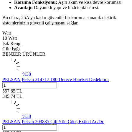
Koruma Fonksiyonu:
Aşırı akım ve kısa devre koruması
Avantajı:
Dayanıklı yapı ve hızlı tepki süresi.
Bu cihaz, 25A'ya kadar güvenilir bir koruma sunarak elektrik
sistemlerinizin güvenli çalışmasını sağlar.
Watt
10 Watt
Işık Rengi
Gün Işığı
BENZER ÜRÜNLER
%
38
PELSAN
Pelsan 314717 180 Derece Hareket Dedektörü
557,65
TL
345,74
TL
%
38
PELSAN
Pelsan 203885 Çift Yön Çıkış Exiled Ac/Dc