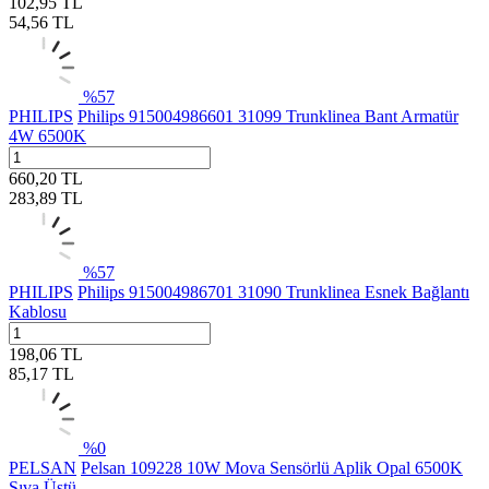
102,95
TL
54,56
TL
%
57
PHILIPS
Philips 915004986601 31099 Trunklinea Bant Armatür
4W 6500K
660,20
TL
283,89
TL
%
57
PHILIPS
Philips 915004986701 31090 Trunklinea Esnek Bağlantı
Kablosu
198,06
TL
85,17
TL
%
0
PELSAN
Pelsan 109228 10W Mova Sensörlü Aplik Opal 6500K
Sıva Üstü