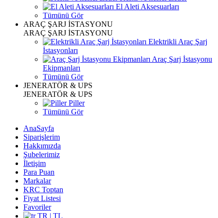
El Aleti Aksesuarları
Tümünü Gör
ARAÇ ŞARJ İSTASYONU
ARAÇ ŞARJ İSTASYONU
Elektrikli Araç Şarj
İstasyonları
Araç Şarj İstasyonu
Ekipmanları
Tümünü Gör
JENERATÖR & UPS
JENERATÖR & UPS
Piller
Tümünü Gör
AnaSayfa
Siparişlerim
Hakkımızda
Şubelerimiz
İletişim
Para Puan
Markalar
KRC Toptan
Fiyat Listesi
Favoriler
TR | TL