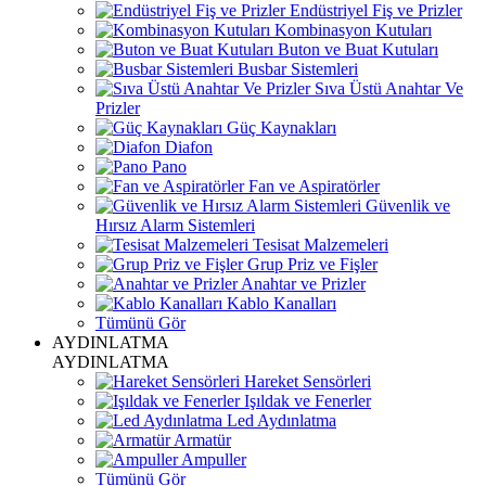
Endüstriyel Fiş ve Prizler
Kombinasyon Kutuları
Buton ve Buat Kutuları
Busbar Sistemleri
Sıva Üstü Anahtar Ve
Prizler
Güç Kaynakları
Diafon
Pano
Fan ve Aspiratörler
Güvenlik ve
Hırsız Alarm Sistemleri
Tesisat Malzemeleri
Grup Priz ve Fişler
Anahtar ve Prizler
Kablo Kanalları
Tümünü Gör
AYDINLATMA
AYDINLATMA
Hareket Sensörleri
Işıldak ve Fenerler
Led Aydınlatma
Armatür
Ampuller
Tümünü Gör