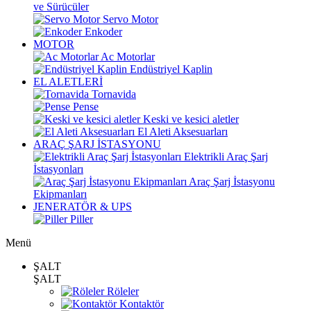
ve Sürücüler
Servo Motor
Enkoder
MOTOR
Ac Motorlar
Endüstriyel Kaplin
EL ALETLERİ
Tornavida
Pense
Keski ve kesici aletler
El Aleti Aksesuarları
ARAÇ ŞARJ İSTASYONU
Elektrikli Araç Şarj
İstasyonları
Araç Şarj İstasyonu
Ekipmanları
JENERATÖR & UPS
Piller
Menü
ŞALT
ŞALT
Röleler
Kontaktör