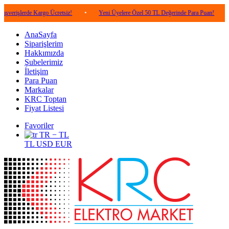
de Kargo Ücretsiz!
•
Yeni Üyelere Özel 50 TL Değerinde Para Puan!
•
5.000 
AnaSayfa
Siparişlerim
Hakkımızda
Şubelerimiz
İletişim
Para Puan
Markalar
KRC Toptan
Fiyat Listesi
Favoriler
TR − TL
TL
USD
EUR