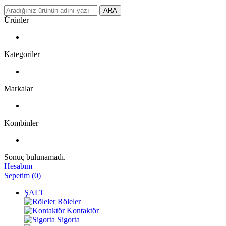
ARA
Ürünler
Kategoriler
Markalar
Kombinler
Sonuç bulunamadı.
Hesabım
Sepetim
(
0
)
ŞALT
Röleler
Kontaktör
Sigorta