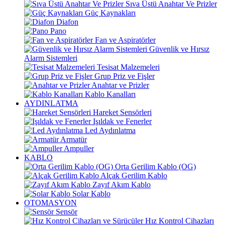
Sıva Üstü Anahtar Ve Prizler
Güç Kaynakları
Diafon
Pano
Fan ve Aspiratörler
Güvenlik ve Hırsız
Alarm Sistemleri
Tesisat Malzemeleri
Grup Priz ve Fişler
Anahtar ve Prizler
Kablo Kanalları
AYDINLATMA
Hareket Sensörleri
Işıldak ve Fenerler
Led Aydınlatma
Armatür
Ampuller
KABLO
Orta Gerilim Kablo (OG)
Alçak Gerilim Kablo
Zayıf Akım Kablo
Solar Kablo
OTOMASYON
Sensör
Hız Kontrol Cihazları