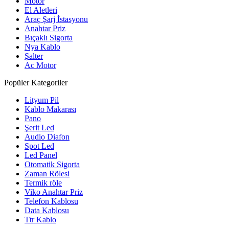
Motor
El Aletleri
Araç Şarj İstasyonu
Anahtar Priz
Bıçaklı Sigorta
Nya Kablo
Şalter
Ac Motor
Popüler Kategoriler
Lityum Pil
Kablo Makarası
Pano
Şerit Led
Audio Diafon
Spot Led
Led Panel
Otomatik Sigorta
Zaman Rölesi
Termik röle
Viko Anahtar Priz
Telefon Kablosu
Data Kablosu
Ttr Kablo