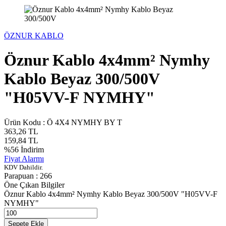
ÖZNUR KABLO
Öznur Kablo 4x4mm² Nymhy
Kablo Beyaz 300/500V
"H05VV-F NYMHY"
Ürün Kodu :
Ö 4X4 NYMHY BY T
363,26
TL
159,84
TL
%
56
İndirim
Fiyat Alarmı
KDV Dahildir.
Parapuan :
266
Öne Çıkan Bilgiler
Öznur Kablo 4x4mm² Nymhy Kablo Beyaz 300/500V "H05VV-F
NYMHY"
Sepete Ekle