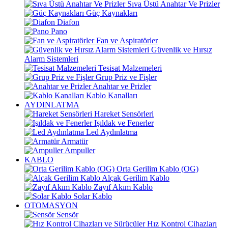
Sıva Üstü Anahtar Ve Prizler
Güç Kaynakları
Diafon
Pano
Fan ve Aspiratörler
Güvenlik ve Hırsız
Alarm Sistemleri
Tesisat Malzemeleri
Grup Priz ve Fişler
Anahtar ve Prizler
Kablo Kanalları
AYDINLATMA
Hareket Sensörleri
Işıldak ve Fenerler
Led Aydınlatma
Armatür
Ampuller
KABLO
Orta Gerilim Kablo (OG)
Alçak Gerilim Kablo
Zayıf Akım Kablo
Solar Kablo
OTOMASYON
Sensör
Hız Kontrol Cihazları