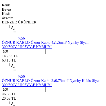
Renk
Beyaz
Kesit
4x4mm
BENZER ÜRÜNLER
%
56
ÖZNUR KABLO
Öznur Kablo 4x1,5mm² Nymhy Siyah
300/500V "H05VV-F NYMHY"
143,53
TL
63,15
TL
%
56
ÖZNUR KABLO
Öznur Kablo 2x0,75mm² Nymhy Kablo Siyah
300/500V "H05VV-F NYMHY"
46,88
TL
20,63
TL