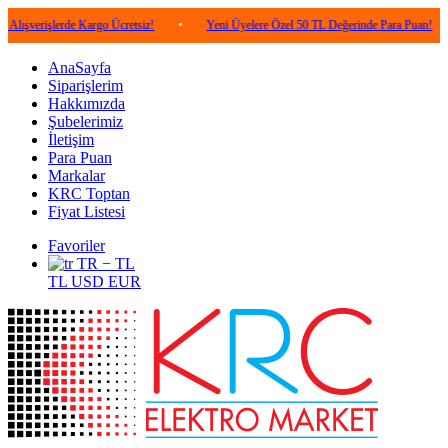
şlerde Kargo Ücretsiz!
•
Yeni Üyelere Özel 50 TL Değerinde Para Puan!
•
5.0
AnaSayfa
Siparişlerim
Hakkımızda
Şubelerimiz
İletişim
Para Puan
Markalar
KRC Toptan
Fiyat Listesi
Favoriler
TR − TL
TL
USD
EUR