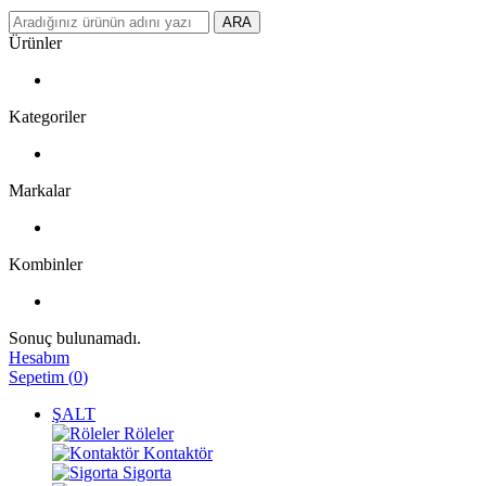
ARA
Ürünler
Kategoriler
Markalar
Kombinler
Sonuç bulunamadı.
Hesabım
Sepetim
(
0
)
ŞALT
Röleler
Kontaktör
Sigorta