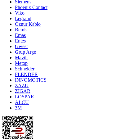
Siemens
Phoenix Contact
Viko
Legrand
Öznur Kablo
Bemis
Emas
Entes
Gwest
Grup Arge
Mavili
Metop
Schneider
FLENDER
INNOMOTICS
ZAZU
ZİGAR
LOSPAR
ALCU
3M