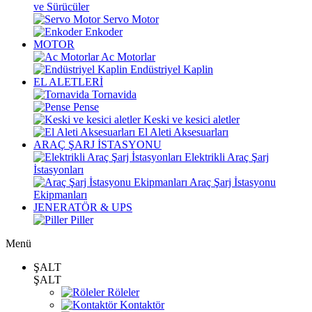
ve Sürücüler
Servo Motor
Enkoder
MOTOR
Ac Motorlar
Endüstriyel Kaplin
EL ALETLERİ
Tornavida
Pense
Keski ve kesici aletler
El Aleti Aksesuarları
ARAÇ ŞARJ İSTASYONU
Elektrikli Araç Şarj
İstasyonları
Araç Şarj İstasyonu
Ekipmanları
JENERATÖR & UPS
Piller
Menü
ŞALT
ŞALT
Röleler
Kontaktör