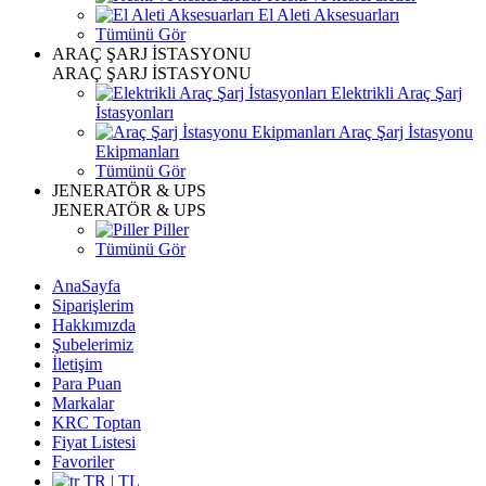
El Aleti Aksesuarları
Tümünü Gör
ARAÇ ŞARJ İSTASYONU
ARAÇ ŞARJ İSTASYONU
Elektrikli Araç Şarj
İstasyonları
Araç Şarj İstasyonu
Ekipmanları
Tümünü Gör
JENERATÖR & UPS
JENERATÖR & UPS
Piller
Tümünü Gör
AnaSayfa
Siparişlerim
Hakkımızda
Şubelerimiz
İletişim
Para Puan
Markalar
KRC Toptan
Fiyat Listesi
Favoriler
TR | TL