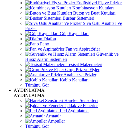
Endüstriyel Fiş ve Prizler
Kombinasyon Kutuları
Buton ve Buat Kutuları
Busbar Sistemleri
Sıva Üstü Anahtar Ve
Prizler
Güç Kaynakları
Diafon
Pano
Fan ve Aspiratörler
Güvenlik ve
Hırsız Alarm Sistemleri
Tesisat Malzemeleri
Grup Priz ve Fişler
Anahtar ve Prizler
Kablo Kanalları
Tümünü Gör
AYDINLATMA
AYDINLATMA
Hareket Sensörleri
Işıldak ve Fenerler
Led Aydınlatma
Armatür
Ampuller
Tümünü Gör