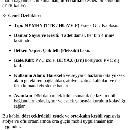
mobil bağlantısı için kullanılan,
dört damarlı
esnek bir kablodur
(TTR kablo).
🔹
Genel Özellikleri
Tipi:
NYMHY (TTR / H05VV-F)
Esnek Güç Kablosu.
Damar Sayısı ve Kesiti:
4 adet
damar, her biri
4 mm²
kesitinde.
İletken Yapısı:
Çok telli (Fleksibl)
bakır.
İzole/Kılıf:
PVC izole,
BEYAZ (BY)
koruyucu PVC dış
kılıf.
Kullanım Alanı:
Hareketli
ve seyyar cihazların orta-yüksek
akım gerektiren bağlantıları, atölye uzatma kabloları ve üç
fazlı kumanda/besleme hatları.
Avantajı:
Dört damarı tek kılıfta sunarak üç fazlı mobil
bağlantıları kolaylaştırır ve esnek yapısıyla kurulum kolaylığı
sağlar.
Bu kablo,
dört çekirdekli
,
esnek
ve
orta-kalın kesitli
yapısıyla
atölye ve ofis ortamlarında orta güçlü mobil uygulamalar için
uygundur.