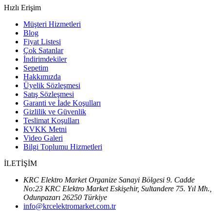
Hızlı Erişim
Müşteri Hizmetleri
Blog
Fiyat Listesi
Çok Satanlar
İndirimdekiler
Sepetim
Hakkımızda
Üyelik Sözleşmesi
Satış Sözleşmesi
Garanti ve İade Koşulları
Gizlilik ve Güvenlik
Teslimat Koşulları
KVKK Metni
Video Galeri
Bilgi Toplumu Hizmetleri
İLETİŞİM
KRC Elektro Market Organize Sanayi Bölgesi 9. Cadde
No:23 KRC Elektro Market Eskişehir, Sultandere 75. Yıl Mh.,
Odunpazarı 26250 Türkiye
info@krcelektromarket.com.tr