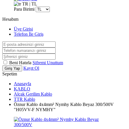
TR | TL
Para Birimi
Hesabım
Üye Girişi
Telefon İle Giriş
Beni Hatırla
Şifremi Unuttum
Kayıt Ol
Giriş Yap
Sepetim
Anasayfa
KABLO
Alçak Gerilim Kablo
TTR Kablo
Öznur Kablo 4x4mm² Nymhy Kablo Beyaz 300/500V
"H05VV-F NYMHY"