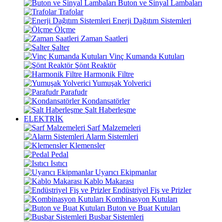
Buton ve Sinyal Lambaları
Trafolar
Enerji Dağıtım Sistemleri
Ölçme
Zaman Saatleri
Şalter
Vinç Kumanda Kutuları
Şönt Reaktör
Harmonik Filtre
Yumuşak Yolverici
Parafudr
Kondansatörler
Şalt Haberleşme
ELEKTRİK
Sarf Malzemeleri
Alarm Sistemleri
Klemensler
Pedal
Isıtıcı
Uyarıcı Ekipmanlar
Kablo Makarası
Endüstriyel Fiş ve Prizler
Kombinasyon Kutuları
Buton ve Buat Kutuları
Busbar Sistemleri