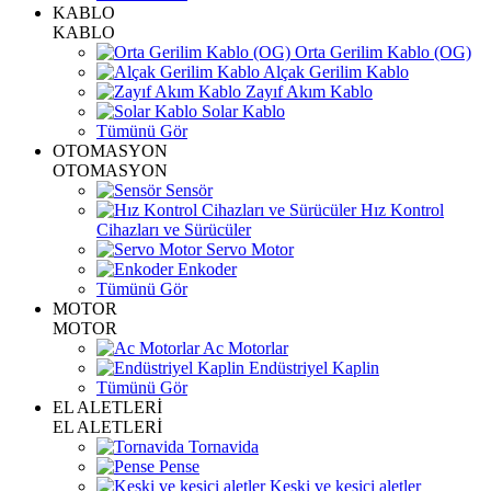
KABLO
KABLO
Orta Gerilim Kablo (OG)
Alçak Gerilim Kablo
Zayıf Akım Kablo
Solar Kablo
Tümünü Gör
OTOMASYON
OTOMASYON
Sensör
Hız Kontrol
Cihazları ve Sürücüler
Servo Motor
Enkoder
Tümünü Gör
MOTOR
MOTOR
Ac Motorlar
Endüstriyel Kaplin
Tümünü Gör
EL ALETLERİ
EL ALETLERİ
Tornavida
Pense
Keski ve kesici aletler