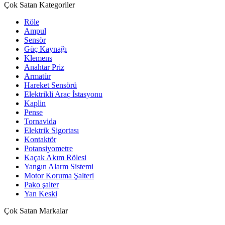
Çok Satan Kategoriler
Röle
Ampul
Sensör
Güç Kaynağı
Klemens
Anahtar Priz
Armatür
Hareket Sensörü
Elektrikli Araç İstasyonu
Kaplin
Pense
Tornavida
Elektrik Sigortası
Kontaktör
Potansiyometre
Kaçak Akım Rölesi
Yangın Alarm Sistemi
Motor Koruma Şalteri
Pako şalter
Yan Keski
Çok Satan Markalar