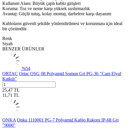
Kullanım Alanı: Büyük çaplı kablo girişleri
Koruma: Toz ve neme karşı yüksek sızdırmazlık
Avantaj: Güçlü tutuş, kolay montaj, darbelere karşı dayanım
Kabloların güvenli şekilde yönlendirilmesi ve korunması için ideal
bir çözümdür.
Renk
Siyah
BENZER ÜRÜNLER
%
54
ORTAÇ
Ortaç OSG 08 Polyamid Somun Gri PG-36 "Cam Elyaf
Katkılı"
25,47
TL
11,71
TL
ONKA
Onka 1110001 PG-7 Polyamid Kablo Rakoru IP-68 Gri
"9000"