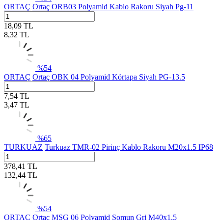
ORTAÇ
Ortaç ORB03 Polyamid Kablo Rakoru Siyah Pg-11
18,09
TL
8,32
TL
%
54
ORTAÇ
Ortaç OBK 04 Polyamid Körtapa Siyah PG-13.5
7,54
TL
3,47
TL
%
65
TURKUAZ
Turkuaz TMR-02 Pirinç Kablo Rakoru M20x1.5 IP68
378,41
TL
132,44
TL
%
54
ORTAÇ
Ortaç MSG 06 Polyamid Somun Gri M40x1,5