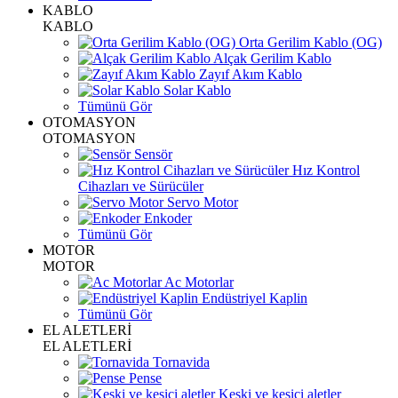
KABLO
KABLO
Orta Gerilim Kablo (OG)
Alçak Gerilim Kablo
Zayıf Akım Kablo
Solar Kablo
Tümünü Gör
OTOMASYON
OTOMASYON
Sensör
Hız Kontrol
Cihazları ve Sürücüler
Servo Motor
Enkoder
Tümünü Gör
MOTOR
MOTOR
Ac Motorlar
Endüstriyel Kaplin
Tümünü Gör
EL ALETLERİ
EL ALETLERİ
Tornavida
Pense
Keski ve kesici aletler