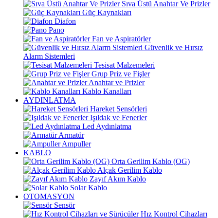
Sıva Üstü Anahtar Ve Prizler
Güç Kaynakları
Diafon
Pano
Fan ve Aspiratörler
Güvenlik ve Hırsız
Alarm Sistemleri
Tesisat Malzemeleri
Grup Priz ve Fişler
Anahtar ve Prizler
Kablo Kanalları
AYDINLATMA
Hareket Sensörleri
Işıldak ve Fenerler
Led Aydınlatma
Armatür
Ampuller
KABLO
Orta Gerilim Kablo (OG)
Alçak Gerilim Kablo
Zayıf Akım Kablo
Solar Kablo
OTOMASYON
Sensör
Hız Kontrol Cihazları