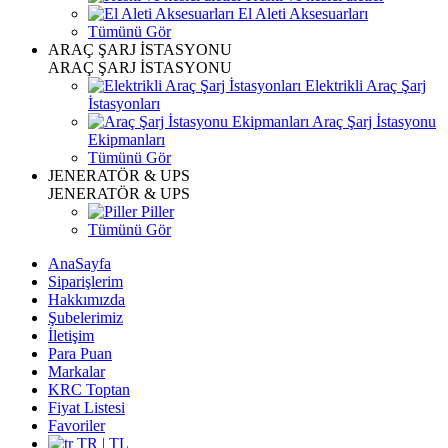
El Aleti Aksesuarları
Tümünü Gör
ARAÇ ŞARJ İSTASYONU
ARAÇ ŞARJ İSTASYONU
Elektrikli Araç Şarj
İstasyonları
Araç Şarj İstasyonu
Ekipmanları
Tümünü Gör
JENERATÖR & UPS
JENERATÖR & UPS
Piller
Tümünü Gör
AnaSayfa
Siparişlerim
Hakkımızda
Şubelerimiz
İletişim
Para Puan
Markalar
KRC Toptan
Fiyat Listesi
Favoriler
TR | TL