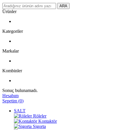
ARA
Ürünler
Kategoriler
Markalar
Kombinler
Sonuç bulunamadı.
Hesabım
Sepetim
(
0
)
ŞALT
Röleler
Kontaktör
Sigorta