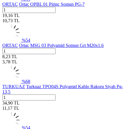
ORTAÇ
Ortaç OPBL 01 Pirinç Somun PG-7
19,16
TL
10,73
TL
%
54
ORTAÇ
Ortaç MSG 03 Polyamid Somun Gri M20x1.6
8,23
TL
3,78
TL
%
68
TURKUAZ
Turkuaz TPO04S Polyamid Kablo Rakoru Siyah Pg-
13,5
34,90
TL
11,17
TL
%
54