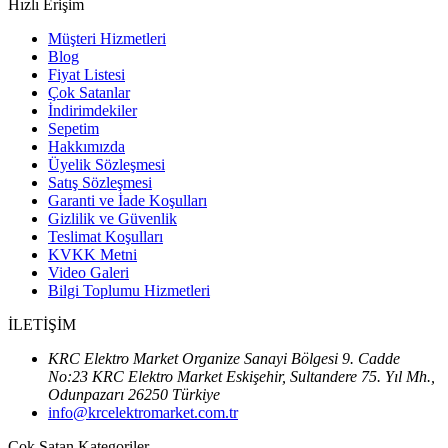
Hızlı Erişim
Müşteri Hizmetleri
Blog
Fiyat Listesi
Çok Satanlar
İndirimdekiler
Sepetim
Hakkımızda
Üyelik Sözleşmesi
Satış Sözleşmesi
Garanti ve İade Koşulları
Gizlilik ve Güvenlik
Teslimat Koşulları
KVKK Metni
Video Galeri
Bilgi Toplumu Hizmetleri
İLETİŞİM
KRC Elektro Market Organize Sanayi Bölgesi 9. Cadde
No:23 KRC Elektro Market Eskişehir, Sultandere 75. Yıl Mh.,
Odunpazarı 26250 Türkiye
info@krcelektromarket.com.tr
Çok Satan Kategoriler