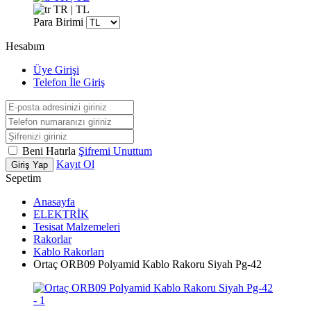
TR | TL
Para Birimi
Hesabım
Üye Girişi
Telefon İle Giriş
Beni Hatırla
Şifremi Unuttum
Kayıt Ol
Giriş Yap
Sepetim
Anasayfa
ELEKTRİK
Tesisat Malzemeleri
Rakorlar
Kablo Rakorları
Ortaç ORB09 Polyamid Kablo Rakoru Siyah Pg-42