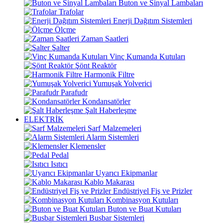
Buton ve Sinyal Lambaları
Trafolar
Enerji Dağıtım Sistemleri
Ölçme
Zaman Saatleri
Şalter
Vinç Kumanda Kutuları
Şönt Reaktör
Harmonik Filtre
Yumuşak Yolverici
Parafudr
Kondansatörler
Şalt Haberleşme
ELEKTRİK
Sarf Malzemeleri
Alarm Sistemleri
Klemensler
Pedal
Isıtıcı
Uyarıcı Ekipmanlar
Kablo Makarası
Endüstriyel Fiş ve Prizler
Kombinasyon Kutuları
Buton ve Buat Kutuları
Busbar Sistemleri