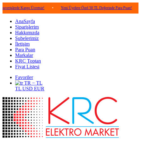
rde Kargo Ücretsiz!
•
Yeni Üyelere Özel 50 TL Değerinde Para Puan!
•
5.000 
AnaSayfa
Siparişlerim
Hakkımızda
Şubelerimiz
İletişim
Para Puan
Markalar
KRC Toptan
Fiyat Listesi
Favoriler
TR − TL
TL
USD
EUR