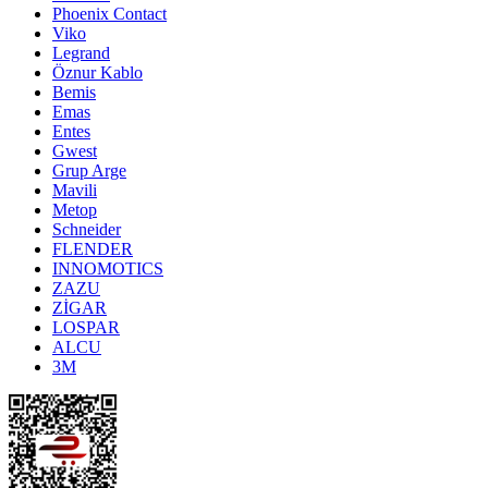
Phoenix Contact
Viko
Legrand
Öznur Kablo
Bemis
Emas
Entes
Gwest
Grup Arge
Mavili
Metop
Schneider
FLENDER
INNOMOTICS
ZAZU
ZİGAR
LOSPAR
ALCU
3M