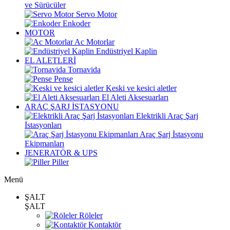
ve Sürücüler
Servo Motor
Enkoder
MOTOR
Ac Motorlar
Endüstriyel Kaplin
EL ALETLERİ
Tornavida
Pense
Keski ve kesici aletler
El Aleti Aksesuarları
ARAÇ ŞARJ İSTASYONU
Elektrikli Araç Şarj
İstasyonları
Araç Şarj İstasyonu
Ekipmanları
JENERATÖR & UPS
Piller
Menü
ŞALT
ŞALT
Röleler
Kontaktör