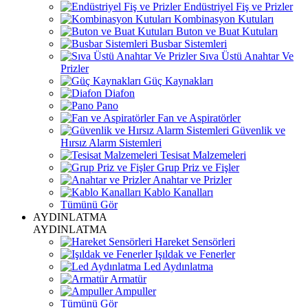
Endüstriyel Fiş ve Prizler
Kombinasyon Kutuları
Buton ve Buat Kutuları
Busbar Sistemleri
Sıva Üstü Anahtar Ve
Prizler
Güç Kaynakları
Diafon
Pano
Fan ve Aspiratörler
Güvenlik ve
Hırsız Alarm Sistemleri
Tesisat Malzemeleri
Grup Priz ve Fişler
Anahtar ve Prizler
Kablo Kanalları
Tümünü Gör
AYDINLATMA
AYDINLATMA
Hareket Sensörleri
Işıldak ve Fenerler
Led Aydınlatma
Armatür
Ampuller
Tümünü Gör