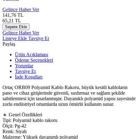
Gelince Haber Ver
141,76
TL
65,21
TL
Sepete Ekle
Gelince Haber Ver
Listeye Ekle
Tavsiye Et
Paylaş
Ürün Açıklaması
Ödeme Seçenekleri
Yorumlar
Tavsiye Et
İade Koşulları
Ortaç ORB09 Polyamid Kablo Rakoru, büyük kesitli kabloların
pano ve cihaz girişlerinde güvenli, sızdırmaz ve sağlam şekilde
sabitlenmesi için tasarlanmıştır. Dayanıklı polyamid yapısı sayesinde
zorlu endüstriyel ortamlarda uzun ömürlü kullanım sunar.
🔹 Genel Özellikleri
Tipi: Polyamid kablo rakoru
Ölçü: Pg-42
Renk: Siyah
Malzeme: Yüksek dayanımlı polyamid