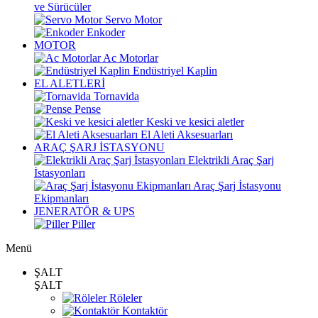
ve Sürücüler
Servo Motor
Enkoder
MOTOR
Ac Motorlar
Endüstriyel Kaplin
EL ALETLERİ
Tornavida
Pense
Keski ve kesici aletler
El Aleti Aksesuarları
ARAÇ ŞARJ İSTASYONU
Elektrikli Araç Şarj
İstasyonları
Araç Şarj İstasyonu
Ekipmanları
JENERATÖR & UPS
Piller
Menü
ŞALT
ŞALT
Röleler
Kontaktör