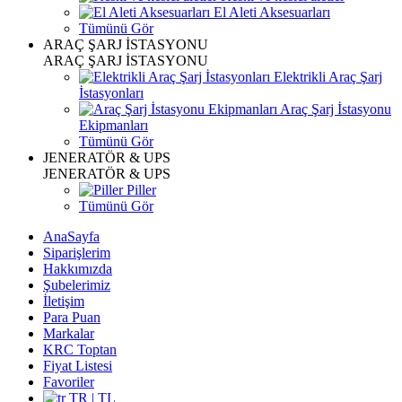
El Aleti Aksesuarları
Tümünü Gör
ARAÇ ŞARJ İSTASYONU
ARAÇ ŞARJ İSTASYONU
Elektrikli Araç Şarj
İstasyonları
Araç Şarj İstasyonu
Ekipmanları
Tümünü Gör
JENERATÖR & UPS
JENERATÖR & UPS
Piller
Tümünü Gör
AnaSayfa
Siparişlerim
Hakkımızda
Şubelerimiz
İletişim
Para Puan
Markalar
KRC Toptan
Fiyat Listesi
Favoriler
TR | TL