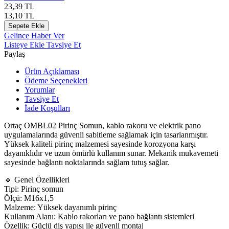
23,39
TL
13,10
TL
Sepete Ekle
Gelince Haber Ver
Listeye Ekle
Tavsiye Et
Paylaş
Ürün Açıklaması
Ödeme Seçenekleri
Yorumlar
Tavsiye Et
İade Koşulları
Ortaç OMBL02 Pirinç Somun, kablo rakoru ve elektrik pano
uygulamalarında güvenli sabitleme sağlamak için tasarlanmıştır.
Yüksek kaliteli pirinç malzemesi sayesinde korozyona karşı
dayanıklıdır ve uzun ömürlü kullanım sunar. Mekanik mukavemeti
sayesinde bağlantı noktalarında sağlam tutuş sağlar.
🔹 Genel Özellikleri
Tipi: Pirinç somun
Ölçü: M16x1,5
Malzeme: Yüksek dayanımlı pirinç
Kullanım Alanı: Kablo rakorları ve pano bağlantı sistemleri
Özellik: Güçlü diş yapısı ile güvenli montaj