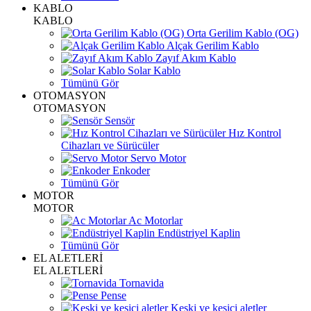
KABLO
KABLO
Orta Gerilim Kablo (OG)
Alçak Gerilim Kablo
Zayıf Akım Kablo
Solar Kablo
Tümünü Gör
OTOMASYON
OTOMASYON
Sensör
Hız Kontrol
Cihazları ve Sürücüler
Servo Motor
Enkoder
Tümünü Gör
MOTOR
MOTOR
Ac Motorlar
Endüstriyel Kaplin
Tümünü Gör
EL ALETLERİ
EL ALETLERİ
Tornavida
Pense
Keski ve kesici aletler