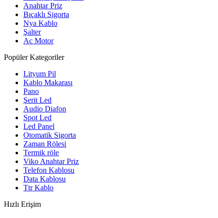
Anahtar Priz
Bıçaklı Sigorta
Nya Kablo
Şalter
Ac Motor
Popüler Kategoriler
Lityum Pil
Kablo Makarası
Pano
Şerit Led
Audio Diafon
Spot Led
Led Panel
Otomatik Sigorta
Zaman Rölesi
Termik röle
Viko Anahtar Priz
Telefon Kablosu
Data Kablosu
Ttr Kablo
Hızlı Erişim