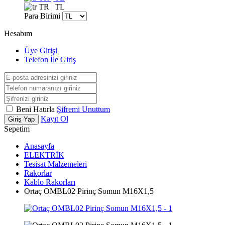
TR | TL
Para Birimi
Hesabım
Üye Girişi
Telefon İle Giriş
Beni Hatırla
Şifremi Unuttum
Kayıt Ol
Giriş Yap
Sepetim
Anasayfa
ELEKTRİK
Tesisat Malzemeleri
Rakorlar
Kablo Rakorları
Ortaç OMBL02 Pirinç Somun M16X1,5