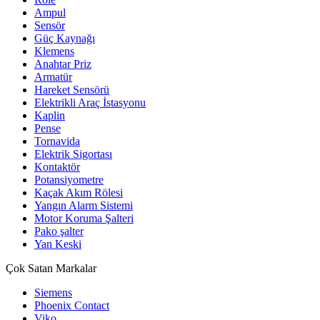
Ampul
Sensör
Güç Kaynağı
Klemens
Anahtar Priz
Armatür
Hareket Sensörü
Elektrikli Araç İstasyonu
Kaplin
Pense
Tornavida
Elektrik Sigortası
Kontaktör
Potansiyometre
Kaçak Akım Rölesi
Yangın Alarm Sistemi
Motor Koruma Şalteri
Pako şalter
Yan Keski
Çok Satan Markalar
Siemens
Phoenix Contact
Viko