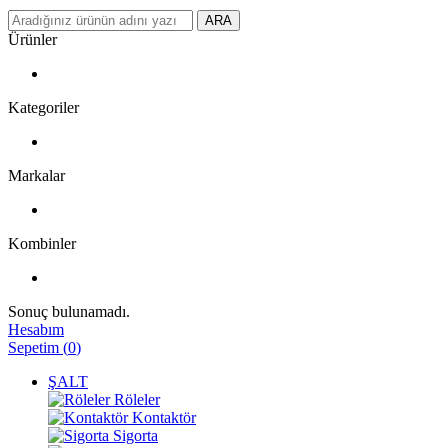
ARA
Ürünler
Kategoriler
Markalar
Kombinler
Sonuç bulunamadı.
Hesabım
Sepetim
(
0
)
ŞALT
Röleler
Kontaktör
Sigorta