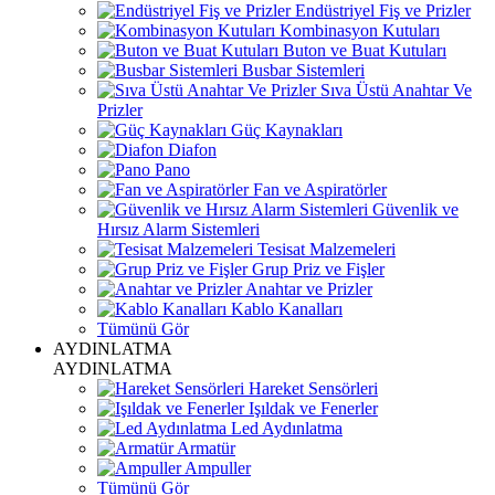
Endüstriyel Fiş ve Prizler
Kombinasyon Kutuları
Buton ve Buat Kutuları
Busbar Sistemleri
Sıva Üstü Anahtar Ve
Prizler
Güç Kaynakları
Diafon
Pano
Fan ve Aspiratörler
Güvenlik ve
Hırsız Alarm Sistemleri
Tesisat Malzemeleri
Grup Priz ve Fişler
Anahtar ve Prizler
Kablo Kanalları
Tümünü Gör
AYDINLATMA
AYDINLATMA
Hareket Sensörleri
Işıldak ve Fenerler
Led Aydınlatma
Armatür
Ampuller
Tümünü Gör