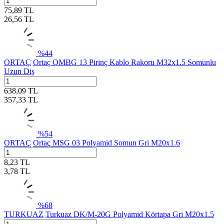
75,89
TL
26,56
TL
%
44
ORTAÇ
Ortaç OMBG 13 Pirinç Kablo Rakoru M32x1.5 Somunlu
Uzun Diş
638,09
TL
357,33
TL
%
54
ORTAÇ
Ortaç MSG 03 Polyamid Somun Gri M20x1.6
8,23
TL
3,78
TL
%
68
TURKUAZ
Turkuaz DK/M-20G Polyamid Körtapa Gri M20x1.5