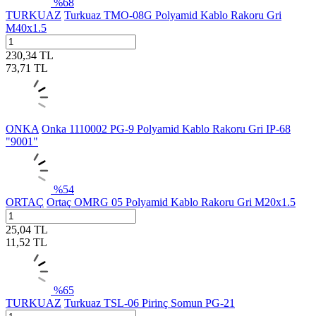
%
68
TURKUAZ
Turkuaz TMO-08G Polyamid Kablo Rakoru Gri
M40x1.5
230,34
TL
73,71
TL
ONKA
Onka 1110002 PG-9 Polyamid Kablo Rakoru Gri IP-68
"9001"
%
54
ORTAÇ
Ortaç OMRG 05 Polyamid Kablo Rakoru Gri M20x1.5
25,04
TL
11,52
TL
%
65
TURKUAZ
Turkuaz TSL-06 Pirinç Somun PG-21