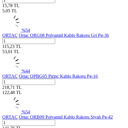
15,78
TL
5,05
TL
%
54
ORTAÇ
Ortaç ORG08 Polyamid Kablo Rakoru Gri Pg-36
115,23
TL
53,01
TL
%
44
ORTAÇ
Ortaç OPBG05 Pirinç Kablo Rakoru Pg-16
218,71
TL
122,48
TL
%
54
ORTAÇ
Ortaç ORB09 Polyamid Kablo Rakoru Siyah Pg-42