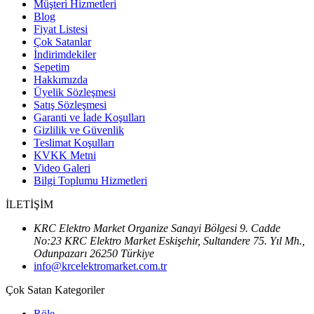
Müşteri Hizmetleri
Blog
Fiyat Listesi
Çok Satanlar
İndirimdekiler
Sepetim
Hakkımızda
Üyelik Sözleşmesi
Satış Sözleşmesi
Garanti ve İade Koşulları
Gizlilik ve Güvenlik
Teslimat Koşulları
KVKK Metni
Video Galeri
Bilgi Toplumu Hizmetleri
İLETİŞİM
KRC Elektro Market Organize Sanayi Bölgesi 9. Cadde
No:23 KRC Elektro Market Eskişehir, Sultandere 75. Yıl Mh.,
Odunpazarı 26250 Türkiye
info@krcelektromarket.com.tr
Çok Satan Kategoriler
Röle