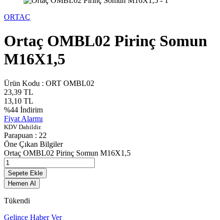
ORTAÇ
Ortaç OMBL02 Pirinç Somun
M16X1,5
Ürün Kodu :
ORT OMBL02
23,39
TL
13,10
TL
%
44
İndirim
Fiyat Alarmı
KDV Dahildir.
Parapuan :
22
Öne Çıkan Bilgiler
Ortaç OMBL02 Pirinç Somun M16X1,5
Sepete Ekle
Hemen Al
Tükendi
Gelince Haber Ver