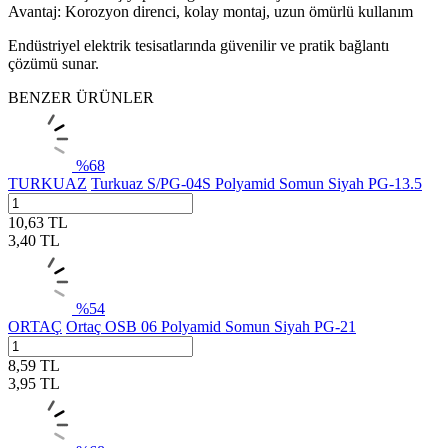
Avantaj: Korozyon direnci, kolay montaj, uzun ömürlü kullanım
Endüstriyel elektrik tesisatlarında güvenilir ve pratik bağlantı
çözümü sunar.
BENZER ÜRÜNLER
%
68
TURKUAZ
Turkuaz S/PG-04S Polyamid Somun Siyah PG-13.5
10,63
TL
3,40
TL
%
54
ORTAÇ
Ortaç OSB 06 Polyamid Somun Siyah PG-21
8,59
TL
3,95
TL