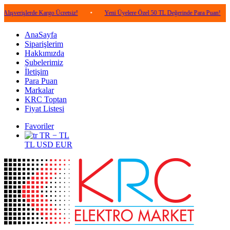
lerde Kargo Ücretsiz!
•
Yeni Üyelere Özel 50 TL Değerinde Para Puan!
•
5.0
AnaSayfa
Siparişlerim
Hakkımızda
Şubelerimiz
İletişim
Para Puan
Markalar
KRC Toptan
Fiyat Listesi
Favoriler
TR − TL
TL
USD
EUR