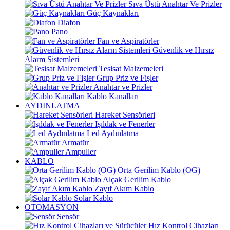
Sıva Üstü Anahtar Ve Prizler
Güç Kaynakları
Diafon
Pano
Fan ve Aspiratörler
Güvenlik ve Hırsız
Alarm Sistemleri
Tesisat Malzemeleri
Grup Priz ve Fişler
Anahtar ve Prizler
Kablo Kanalları
AYDINLATMA
Hareket Sensörleri
Işıldak ve Fenerler
Led Aydınlatma
Armatür
Ampuller
KABLO
Orta Gerilim Kablo (OG)
Alçak Gerilim Kablo
Zayıf Akım Kablo
Solar Kablo
OTOMASYON
Sensör
Hız Kontrol Cihazları