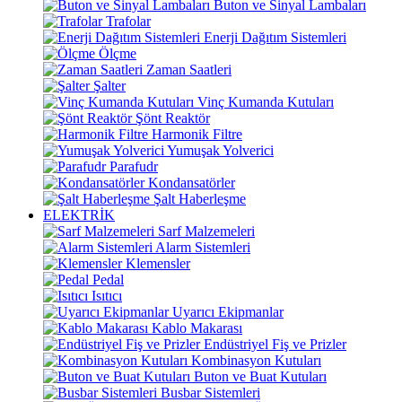
Buton ve Sinyal Lambaları
Trafolar
Enerji Dağıtım Sistemleri
Ölçme
Zaman Saatleri
Şalter
Vinç Kumanda Kutuları
Şönt Reaktör
Harmonik Filtre
Yumuşak Yolverici
Parafudr
Kondansatörler
Şalt Haberleşme
ELEKTRİK
Sarf Malzemeleri
Alarm Sistemleri
Klemensler
Pedal
Isıtıcı
Uyarıcı Ekipmanlar
Kablo Makarası
Endüstriyel Fiş ve Prizler
Kombinasyon Kutuları
Buton ve Buat Kutuları
Busbar Sistemleri