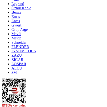
Legrand
Öznur Kablo
Bemis
Emas
Entes
Gwest
Grup Arge
Mavili
Metop
Schneider
FLENDER
INNOMOTICS
ZAZU
ZİGAR
LOSPAR
ALCU
3M