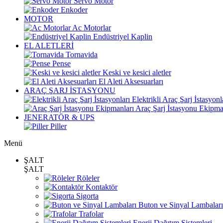
Servo Motor
Enkoder
MOTOR
Ac Motorlar
Endüstriyel Kaplin
EL ALETLERİ
Tornavida
Pense
Keski ve kesici aletler
El Aleti Aksesuarları
ARAÇ ŞARJ İSTASYONU
Elektrikli Araç Şarj İstasyonl
Araç Şarj İstasyonu Ekipma
JENERATÖR & UPS
Piller
Menü
ŞALT
ŞALT
Röleler
Kontaktör
Sigorta
Buton ve Sinyal Lambaları
Trafolar
Enerji Dağıtım Sistemleri