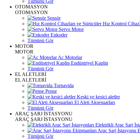
Tümünü Gör
OTOMASYON
OTOMASYON
Sensör
Hız Kontrol Cihazl
Servo Motor
Enkoder
Tümünü Gör
MOTOR
MOTOR
Ac Motorlar
Endüstriyel Kaplin
Tümünü Gör
EL ALETLERİ
EL ALETLERİ
Tornavida
Pense
Keski ve kesici aletler
El Aleti Aksesuarları
Tümünü Gör
ARAÇ ŞARJ İSTASYONU
ARAÇ ŞARJ İSTASYONU
Elektrikli Araç Şarj İst
Araç Şarj İstasyonu 
Tümünü Gör