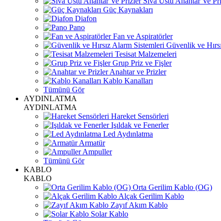
Sıva Üstü Anahtar Ve Pri
Güç Kaynakları
Diafon
Pano
Fan ve Aspiratörler
Güvenlik ve Hırsı
Tesisat Malzemeleri
Grup Priz ve Fişler
Anahtar ve Prizler
Kablo Kanalları
Tümünü Gör
AYDINLATMA
AYDINLATMA
Hareket Sensörleri
Işıldak ve Fenerler
Led Aydınlatma
Armatür
Ampuller
Tümünü Gör
KABLO
KABLO
Orta Gerilim Kablo (OG)
Alçak Gerilim Kablo
Zayıf Akım Kablo
Solar Kablo