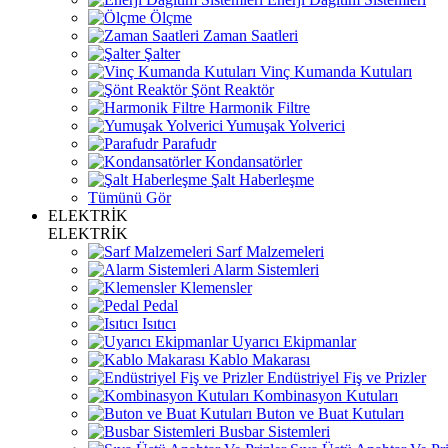
Ölçme
Zaman Saatleri
Şalter
Vinç Kumanda Kutuları
Şönt Reaktör
Harmonik Filtre
Yumuşak Yolverici
Parafudr
Kondansatörler
Şalt Haberleşme
Tümünü Gör
ELEKTRİK
ELEKTRİK
Sarf Malzemeleri
Alarm Sistemleri
Klemensler
Pedal
Isıtıcı
Uyarıcı Ekipmanlar
Kablo Makarası
Endüstriyel Fiş ve Prizler
Kombinasyon Kutuları
Buton ve Buat Kutuları
Busbar Sistemleri