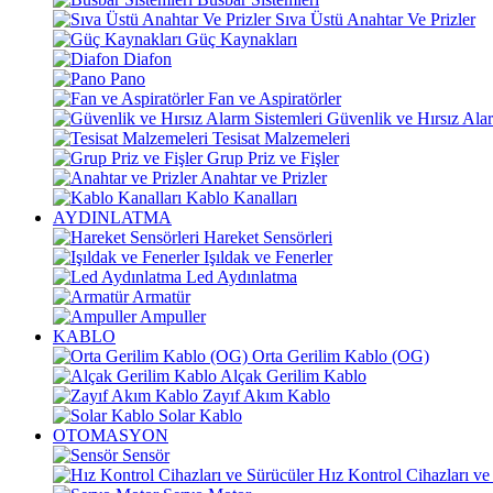
Sıva Üstü Anahtar Ve Prizler
Güç Kaynakları
Diafon
Pano
Fan ve Aspiratörler
Güvenlik ve Hırsız Alar
Tesisat Malzemeleri
Grup Priz ve Fişler
Anahtar ve Prizler
Kablo Kanalları
AYDINLATMA
Hareket Sensörleri
Işıldak ve Fenerler
Led Aydınlatma
Armatür
Ampuller
KABLO
Orta Gerilim Kablo (OG)
Alçak Gerilim Kablo
Zayıf Akım Kablo
Solar Kablo
OTOMASYON
Sensör
Hız Kontrol Cihazları ve