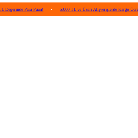
inde Para Puan!
•
5.000 TL ve Üzeri Alışverişlerde Kargo Ücretsiz!