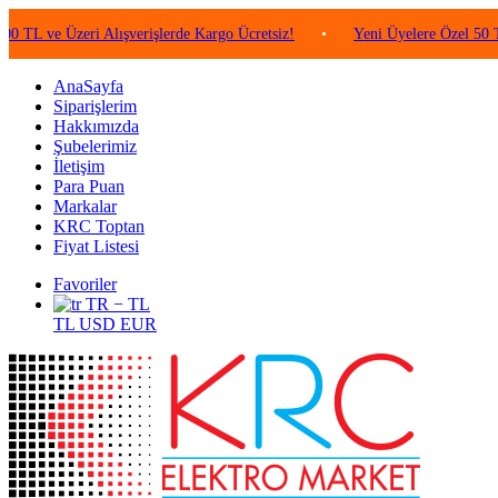
 Üzeri Alışverişlerde Kargo Ücretsiz!
•
Yeni Üyelere Özel 50 TL Değer
AnaSayfa
Siparişlerim
Hakkımızda
Şubelerimiz
İletişim
Para Puan
Markalar
KRC Toptan
Fiyat Listesi
Favoriler
TR − TL
TL
USD
EUR