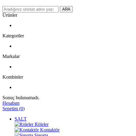
ARA
Ürünler
Kategoriler
Markalar
Kombinler
Sonuç bulunamadı.
Hesabım
Sepetim
(
0
)
ŞALT
Röleler
Kontaktör
Sigorta