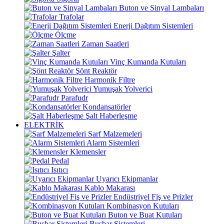
Buton ve Sinyal Lambaları
Trafolar
Enerji Dağıtım Sistemleri
Ölçme
Zaman Saatleri
Şalter
Vinç Kumanda Kutuları
Şönt Reaktör
Harmonik Filtre
Yumuşak Yolverici
Parafudr
Kondansatörler
Şalt Haberleşme
ELEKTRİK
Sarf Malzemeleri
Alarm Sistemleri
Klemensler
Pedal
Isıtıcı
Uyarıcı Ekipmanlar
Kablo Makarası
Endüstriyel Fiş ve Prizler
Kombinasyon Kutuları
Buton ve Buat Kutuları
Busbar Sistemleri