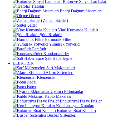
Buton ve Sinyal Lambaları
Trafolar
Enerji Dağıtım Sistemleri
Ölçme
Zaman Saatleri
Şalter
Vinç Kumanda Kutuları
Şönt Reaktör
Harmonik Filtre
Yumuşak Yolverici
Parafudr
Kondansatörler
Şalt Haberleşme
ELEKTRİK
Sarf Malzemeleri
Alarm Sistemleri
Klemensler
Pedal
Isıtıcı
Uyarıcı Ekipmanlar
Kablo Makarası
Endüstriyel Fiş ve Prizler
Kombinasyon Kutuları
Buton ve Buat Kutuları
Busbar Sistemleri