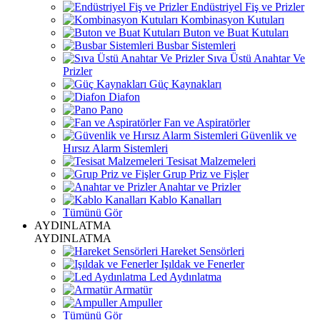
Endüstriyel Fiş ve Prizler
Kombinasyon Kutuları
Buton ve Buat Kutuları
Busbar Sistemleri
Sıva Üstü Anahtar Ve
Prizler
Güç Kaynakları
Diafon
Pano
Fan ve Aspiratörler
Güvenlik ve
Hırsız Alarm Sistemleri
Tesisat Malzemeleri
Grup Priz ve Fişler
Anahtar ve Prizler
Kablo Kanalları
Tümünü Gör
AYDINLATMA
AYDINLATMA
Hareket Sensörleri
Işıldak ve Fenerler
Led Aydınlatma
Armatür
Ampuller
Tümünü Gör