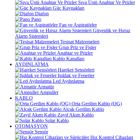
Sıva Üstü Anahtar Ve Prizler
Güç Kaynakları
Diafon
Pano
Fan ve Aspiratörler
Güvenlik ve Hırsız
Alarm Sistemleri
Tesisat Malzemeleri
Grup Priz ve Fişler
Anahtar ve Prizler
Kablo Kanalları
AYDINLATMA
Hareket Sensörleri
Işıldak ve Fenerler
Led Aydınlatma
Armatür
Ampuller
KABLO
Orta Gerilim Kablo (OG)
Alçak Gerilim Kablo
Zayıf Akım Kablo
Solar Kablo
OTOMASYON
Sensör
Hız Kontrol Cihazları