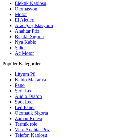
Elektik Kablosu
Otomasyon
Motor
El Aletleri
Araç Şarj İstasyonu
Anahtar Priz
Bıçaklı Sigorta
Nya Kablo
Şalter
Ac Motor
Popüler Kategoriler
Lityum Pil
Kablo Makarası
Pano
Şerit Led
Audio Diafon
Spot Led
Led Panel
Otomatik Sigorta
Zaman Rölesi
Termik röle
Viko Anahtar Priz
Telefon Kablosu