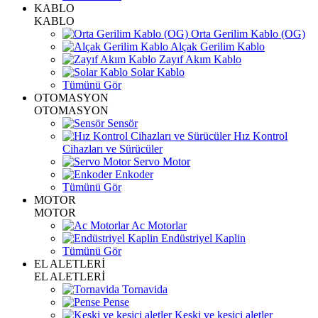
KABLO
KABLO
Orta Gerilim Kablo (OG)
Alçak Gerilim Kablo
Zayıf Akım Kablo
Solar Kablo
Tümünü Gör
OTOMASYON
OTOMASYON
Sensör
Hız Kontrol
Cihazları ve Sürücüler
Servo Motor
Enkoder
Tümünü Gör
MOTOR
MOTOR
Ac Motorlar
Endüstriyel Kaplin
Tümünü Gör
EL ALETLERİ
EL ALETLERİ
Tornavida
Pense
Keski ve kesici aletler