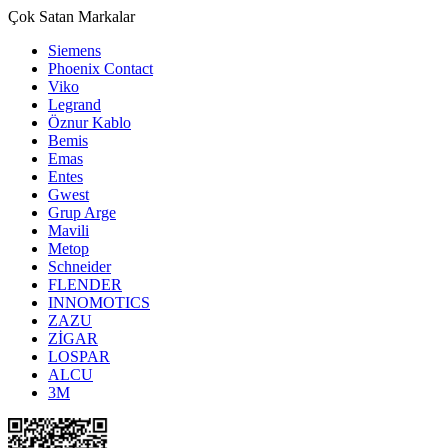
Çok Satan Markalar
Siemens
Phoenix Contact
Viko
Legrand
Öznur Kablo
Bemis
Emas
Entes
Gwest
Grup Arge
Mavili
Metop
Schneider
FLENDER
INNOMOTICS
ZAZU
ZİGAR
LOSPAR
ALCU
3M