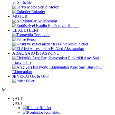
ve Sürücüler
Servo Motor
Enkoder
MOTOR
Ac Motorlar
Endüstriyel Kaplin
EL ALETLERİ
Tornavida
Pense
Keski ve kesici aletler
El Aleti Aksesuarları
ARAÇ ŞARJ İSTASYONU
Elektrikli Araç Şarj
İstasyonları
Araç Şarj İstasyonu
Ekipmanları
JENERATÖR & UPS
Piller
Menü
ŞALT
ŞALT
Röleler
Kontaktör