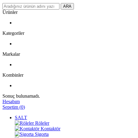
ARA
Ürünler
Kategoriler
Markalar
Kombinler
Sonuç bulunamadı.
Hesabım
Sepetim
(
0
)
ŞALT
Röleler
Kontaktör
Sigorta