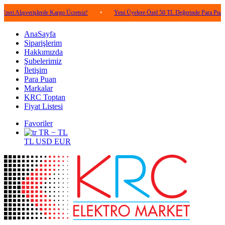
şverişlerde Kargo Ücretsiz!
•
Yeni Üyelere Özel 50 TL Değerinde Para Puan!
•
AnaSayfa
Siparişlerim
Hakkımızda
Şubelerimiz
İletişim
Para Puan
Markalar
KRC Toptan
Fiyat Listesi
Favoriler
TR − TL
TL
USD
EUR