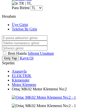
TR | TL
Para Birimi
Hesabım
Üye Girişi
Telefon İle Giriş
Beni Hatırla
Şifremi Unuttum
Kayıt Ol
Giriş Yap
Sepetim
Anasayfa
ELEKTRİK
Klemensler
Motor Klemens
Ortaç MK02 Motor Klemensi No:2