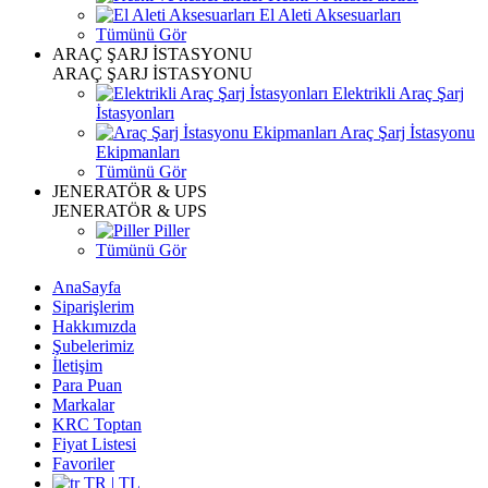
El Aleti Aksesuarları
Tümünü Gör
ARAÇ ŞARJ İSTASYONU
ARAÇ ŞARJ İSTASYONU
Elektrikli Araç Şarj
İstasyonları
Araç Şarj İstasyonu
Ekipmanları
Tümünü Gör
JENERATÖR & UPS
JENERATÖR & UPS
Piller
Tümünü Gör
AnaSayfa
Siparişlerim
Hakkımızda
Şubelerimiz
İletişim
Para Puan
Markalar
KRC Toptan
Fiyat Listesi
Favoriler
TR | TL