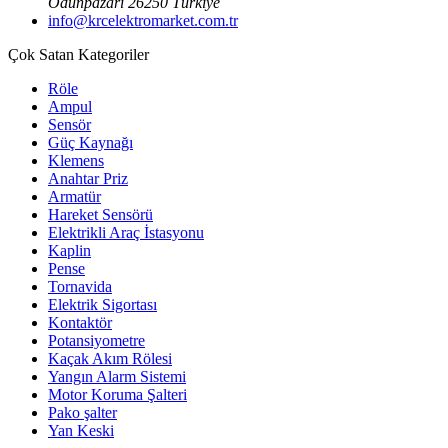
Odunpazarı 26250 Türkiye
info@krcelektromarket.com.tr
Çok Satan Kategoriler
Röle
Ampul
Sensör
Güç Kaynağı
Klemens
Anahtar Priz
Armatür
Hareket Sensörü
Elektrikli Araç İstasyonu
Kaplin
Pense
Tornavida
Elektrik Sigortası
Kontaktör
Potansiyometre
Kaçak Akım Rölesi
Yangın Alarm Sistemi
Motor Koruma Şalteri
Pako şalter
Yan Keski