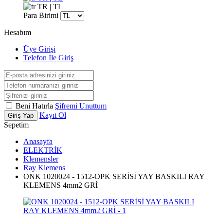
TR | TL
Para Birimi
Hesabım
Üye Girişi
Telefon İle Giriş
Beni Hatırla
Şifremi Unuttum
Kayıt Ol
Giriş Yap
Sepetim
Anasayfa
ELEKTRİK
Klemensler
Ray Klemens
ONK 1020024 - 1512-OPK SERİSİ YAY BASKILI RAY
KLEMENS 4mm2 GRİ