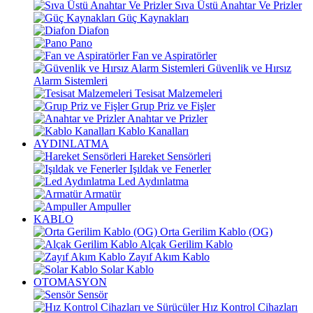
Sıva Üstü Anahtar Ve Prizler
Güç Kaynakları
Diafon
Pano
Fan ve Aspiratörler
Güvenlik ve Hırsız
Alarm Sistemleri
Tesisat Malzemeleri
Grup Priz ve Fişler
Anahtar ve Prizler
Kablo Kanalları
AYDINLATMA
Hareket Sensörleri
Işıldak ve Fenerler
Led Aydınlatma
Armatür
Ampuller
KABLO
Orta Gerilim Kablo (OG)
Alçak Gerilim Kablo
Zayıf Akım Kablo
Solar Kablo
OTOMASYON
Sensör
Hız Kontrol Cihazları