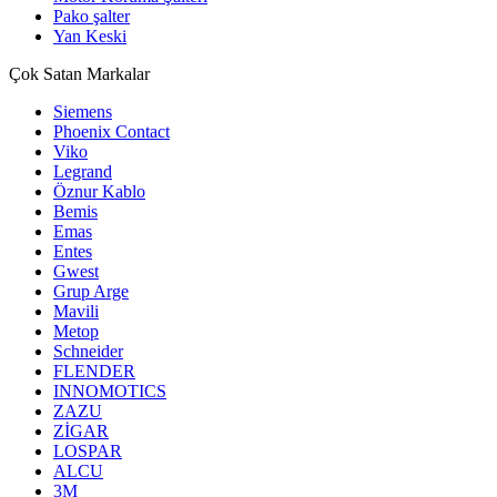
Pako şalter
Yan Keski
Çok Satan Markalar
Siemens
Phoenix Contact
Viko
Legrand
Öznur Kablo
Bemis
Emas
Entes
Gwest
Grup Arge
Mavili
Metop
Schneider
FLENDER
INNOMOTICS
ZAZU
ZİGAR
LOSPAR
ALCU
3M