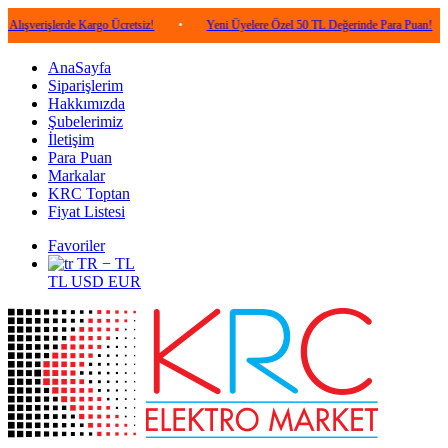
lerde Kargo Ücretsiz!
•
Yeni Üyelere Özel 50 TL Değerinde Para Puan!
•
5.0
AnaSayfa
Siparişlerim
Hakkımızda
Şubelerimiz
İletişim
Para Puan
Markalar
KRC Toptan
Fiyat Listesi
Favoriler
TR − TL
TL
USD
EUR