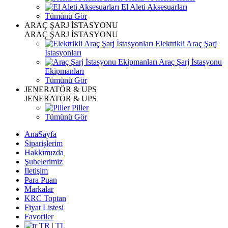
El Aleti Aksesuarları
Tümünü Gör
ARAÇ ŞARJ İSTASYONU
ARAÇ ŞARJ İSTASYONU
Elektrikli Araç Şarj
İstasyonları
Araç Şarj İstasyonu
Ekipmanları
Tümünü Gör
JENERATÖR & UPS
JENERATÖR & UPS
Piller
Tümünü Gör
AnaSayfa
Siparişlerim
Hakkımızda
Şubelerimiz
İletişim
Para Puan
Markalar
KRC Toptan
Fiyat Listesi
Favoriler
TR | TL