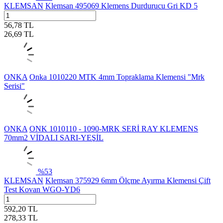
KLEMSAN
Klemsan 495069 Klemens Durdurucu Gri KD 5
56,78
TL
26,69
TL
ONKA
Onka 1010220 MTK 4mm Topraklama Klemensi "Mrk
Serisi"
ONKA
ONK 1010110 - 1090-MRK SERİ RAY KLEMENS
70mm2 VİDALI SARI-YEŞİL
%
53
KLEMSAN
Klemsan 375929 6mm Ölçme Ayırma Klemensi Çift
Test Kovan WGO-YD6
592,20
TL
278,33
TL