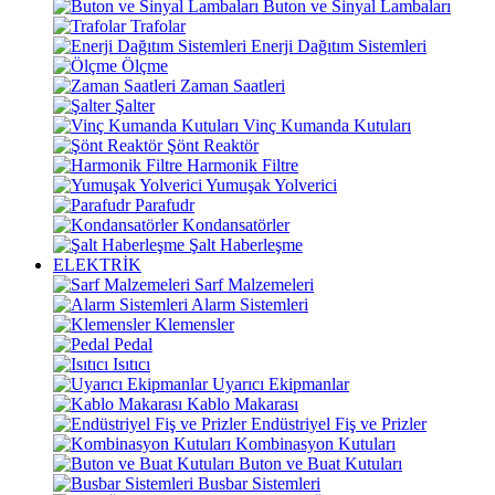
Buton ve Sinyal Lambaları
Trafolar
Enerji Dağıtım Sistemleri
Ölçme
Zaman Saatleri
Şalter
Vinç Kumanda Kutuları
Şönt Reaktör
Harmonik Filtre
Yumuşak Yolverici
Parafudr
Kondansatörler
Şalt Haberleşme
ELEKTRİK
Sarf Malzemeleri
Alarm Sistemleri
Klemensler
Pedal
Isıtıcı
Uyarıcı Ekipmanlar
Kablo Makarası
Endüstriyel Fiş ve Prizler
Kombinasyon Kutuları
Buton ve Buat Kutuları
Busbar Sistemleri