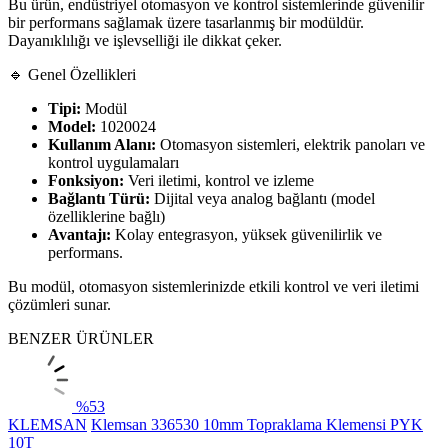
Bu ürün, endüstriyel otomasyon ve kontrol sistemlerinde güvenilir
bir performans sağlamak üzere tasarlanmış bir modüldür.
Dayanıklılığı ve işlevselliği ile dikkat çeker.
🔹 Genel Özellikleri
Tipi:
Modül
Model:
1020024
Kullanım Alanı:
Otomasyon sistemleri, elektrik panoları ve
kontrol uygulamaları
Fonksiyon:
Veri iletimi, kontrol ve izleme
Bağlantı Türü:
Dijital veya analog bağlantı (model
özelliklerine bağlı)
Avantajı:
Kolay entegrasyon, yüksek güvenilirlik ve
performans.
Bu modül, otomasyon sistemlerinizde etkili kontrol ve veri iletimi
çözümleri sunar.
BENZER ÜRÜNLER
%
53
KLEMSAN
Klemsan 336530 10mm Topraklama Klemensi PYK
10T