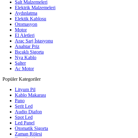
Şalt Malzemeleri
Elektrik Malzemeleri
Aydınlatma
Elektik Kablosu
Otomasyon
Motor
El Aletleri
Araç Şarj İstasyonu
Anahtar Priz
Bıçaklı Sigorta
Nya Kablo
Şalter
Ac Motor
Popüler Kategoriler
Lityum Pil
Kablo Makarası
Pano
Şerit Led
Audio Diafon
Spot Led
Led Panel
Otomatik Sigorta
Zaman Rölesi