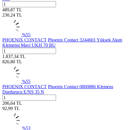
489,87
TL
230,24
TL
%
55
PHOENIX CONTACT
Phoenix Contact 3244601 Yüksek Akım
Klemensi Mavi UKH 70 BU
1.837,34
TL
826,80
TL
%
55
PHOENIX CONTACT
Phoenix Contact 0800886 Klemens
Durdurucu E/NS 35 N
206,64
TL
92,99
TL
%
53