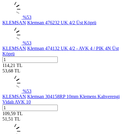
%
53
KLEMSAN
Klemsan 476232 UK 4/2 Üst Köprü
%
53
KLEMSAN
Klemsan 474132 UK 4/2 - AVK 4 / PIK 4N Üst
Köprü
114,21
TL
53,68
TL
%
53
KLEMSAN
Klemsan 304158RP 10mm Klemens Kahverengi
Vidalı AVK 10
109,59
TL
51,51
TL