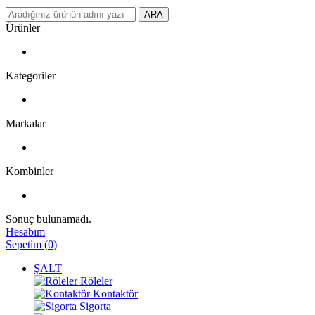
ARA
Ürünler
Kategoriler
Markalar
Kombinler
Sonuç bulunamadı.
Hesabım
Sepetim
(
0
)
ŞALT
Röleler
Kontaktör
Sigorta