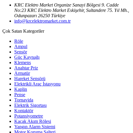
KRC Elektro Market Organize Sanayi Bölgesi 9. Cadde
No:23 KRC Elektro Market Eskişehir, Sultandere 75. Yıl Mh.,
Odunpazarı 26250 Türkiye
info@krcelektromarket.com.tr
Çok Satan Kategoriler
Röle
Ampul
Sensör
Güç Kaynağı
Klemens
Anahtar Priz
Armatür
Hareket Sensörü
Elektrikli Araç İstasyonu
Kaplin
Pense
Tornavida
Elektrik Sigortası
Kontaktör
Potansiyometre
Kaçak Akım Rölesi
Yangın Alarm Sistemi
Motor Koruma Şalteri