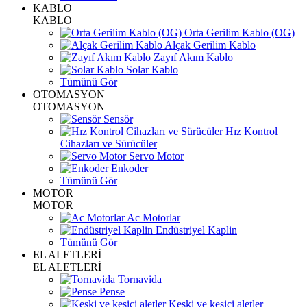
KABLO
KABLO
Orta Gerilim Kablo (OG)
Alçak Gerilim Kablo
Zayıf Akım Kablo
Solar Kablo
Tümünü Gör
OTOMASYON
OTOMASYON
Sensör
Hız Kontrol
Cihazları ve Sürücüler
Servo Motor
Enkoder
Tümünü Gör
MOTOR
MOTOR
Ac Motorlar
Endüstriyel Kaplin
Tümünü Gör
EL ALETLERİ
EL ALETLERİ
Tornavida
Pense
Keski ve kesici aletler