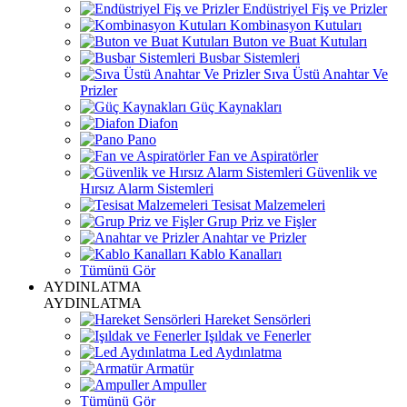
Endüstriyel Fiş ve Prizler
Kombinasyon Kutuları
Buton ve Buat Kutuları
Busbar Sistemleri
Sıva Üstü Anahtar Ve
Prizler
Güç Kaynakları
Diafon
Pano
Fan ve Aspiratörler
Güvenlik ve
Hırsız Alarm Sistemleri
Tesisat Malzemeleri
Grup Priz ve Fişler
Anahtar ve Prizler
Kablo Kanalları
Tümünü Gör
AYDINLATMA
AYDINLATMA
Hareket Sensörleri
Işıldak ve Fenerler
Led Aydınlatma
Armatür
Ampuller
Tümünü Gör