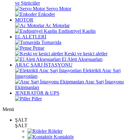
ve Sürücüler
Servo Motor
Enkoder
MOTOR
Ac Motorlar
Endüstriyel Kaplin
EL ALETLERİ
Tornavida
Pense
Keski ve kesici aletler
El Aleti Aksesuarları
ARAÇ ŞARJ İSTASYONU
Elektrikli Araç Şarj
İstasyonları
Araç Şarj İstasyonu
Ekipmanları
JENERATÖR & UPS
Piller
Menü
ŞALT
ŞALT
Röleler
Kontaktör