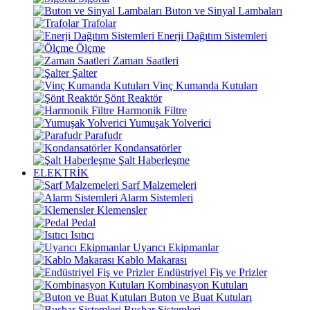
Buton ve Sinyal Lambaları
Trafolar
Enerji Dağıtım Sistemleri
Ölçme
Zaman Saatleri
Şalter
Vinç Kumanda Kutuları
Şönt Reaktör
Harmonik Filtre
Yumuşak Yolverici
Parafudr
Kondansatörler
Şalt Haberleşme
ELEKTRİK
Sarf Malzemeleri
Alarm Sistemleri
Klemensler
Pedal
Isıtıcı
Uyarıcı Ekipmanlar
Kablo Makarası
Endüstriyel Fiş ve Prizler
Kombinasyon Kutuları
Buton ve Buat Kutuları
Busbar Sistemleri