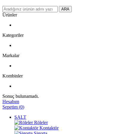
ARA
Ürünler
Kategoriler
Markalar
Kombinler
Sonuç bulunamadı.
Hesabım
Sepetim
(
0
)
ŞALT
Röleler
Kontaktör
Sigorta