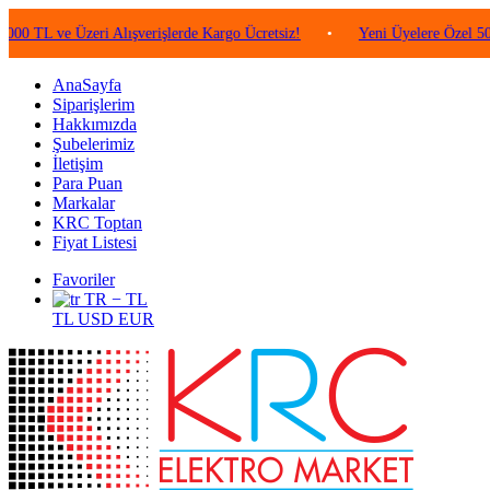
ve Üzeri Alışverişlerde Kargo Ücretsiz!
•
Yeni Üyelere Özel 50 TL Değe
AnaSayfa
Siparişlerim
Hakkımızda
Şubelerimiz
İletişim
Para Puan
Markalar
KRC Toptan
Fiyat Listesi
Favoriler
TR − TL
TL
USD
EUR