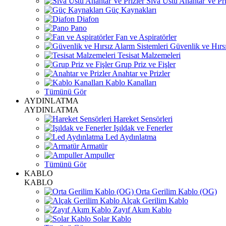
Sıva Üstü Anahtar Ve Pri
Güç Kaynakları
Diafon
Pano
Fan ve Aspiratörler
Güvenlik ve Hırsı
Tesisat Malzemeleri
Grup Priz ve Fişler
Anahtar ve Prizler
Kablo Kanalları
Tümünü Gör
AYDINLATMA
AYDINLATMA
Hareket Sensörleri
Işıldak ve Fenerler
Led Aydınlatma
Armatür
Ampuller
Tümünü Gör
KABLO
KABLO
Orta Gerilim Kablo (OG)
Alçak Gerilim Kablo
Zayıf Akım Kablo
Solar Kablo