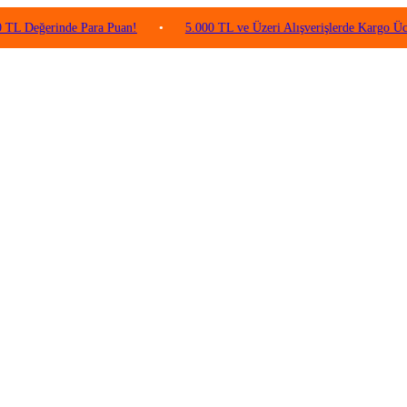
rinde Para Puan!
•
5.000 TL ve Üzeri Alışverişlerde Kargo Ücretsiz!