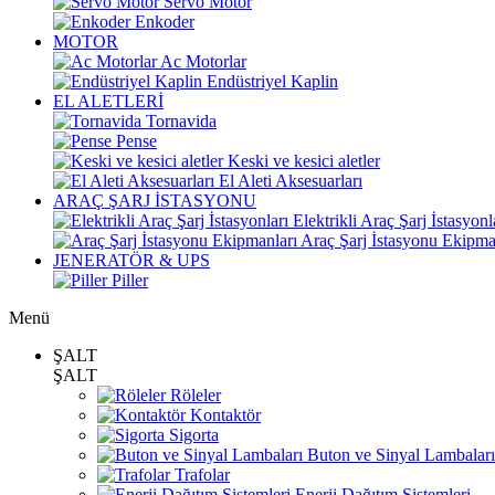
Servo Motor
Enkoder
MOTOR
Ac Motorlar
Endüstriyel Kaplin
EL ALETLERİ
Tornavida
Pense
Keski ve kesici aletler
El Aleti Aksesuarları
ARAÇ ŞARJ İSTASYONU
Elektrikli Araç Şarj İstasyonl
Araç Şarj İstasyonu Ekipma
JENERATÖR & UPS
Piller
Menü
ŞALT
ŞALT
Röleler
Kontaktör
Sigorta
Buton ve Sinyal Lambaları
Trafolar
Enerji Dağıtım Sistemleri