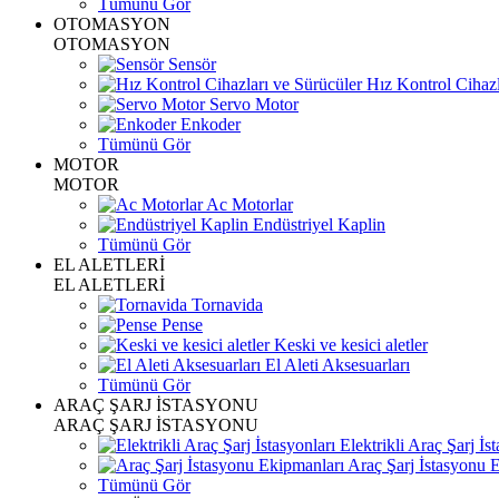
Tümünü Gör
OTOMASYON
OTOMASYON
Sensör
Hız Kontrol Cihazl
Servo Motor
Enkoder
Tümünü Gör
MOTOR
MOTOR
Ac Motorlar
Endüstriyel Kaplin
Tümünü Gör
EL ALETLERİ
EL ALETLERİ
Tornavida
Pense
Keski ve kesici aletler
El Aleti Aksesuarları
Tümünü Gör
ARAÇ ŞARJ İSTASYONU
ARAÇ ŞARJ İSTASYONU
Elektrikli Araç Şarj İst
Araç Şarj İstasyonu 
Tümünü Gör