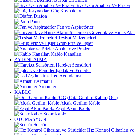
Sıva Üstü Anahtar Ve Prizler
Güç Kaynakları
Diafon
Pano
Fan ve Aspiratörler
Güvenlik ve Hırsız Alar
Tesisat Malzemeleri
Grup Priz ve Fişler
Anahtar ve Prizler
Kablo Kanalları
AYDINLATMA
Hareket Sensörleri
Işıldak ve Fenerler
Led Aydınlatma
Armatür
Ampuller
KABLO
Orta Gerilim Kablo (OG)
Alçak Gerilim Kablo
Zayıf Akım Kablo
Solar Kablo
OTOMASYON
Sensör
Hız Kontrol Cihazları ve