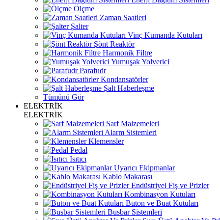
Ölçme
Zaman Saatleri
Şalter
Vinç Kumanda Kutuları
Şönt Reaktör
Harmonik Filtre
Yumuşak Yolverici
Parafudr
Kondansatörler
Şalt Haberleşme
Tümünü Gör
ELEKTRİK
ELEKTRİK
Sarf Malzemeleri
Alarm Sistemleri
Klemensler
Pedal
Isıtıcı
Uyarıcı Ekipmanlar
Kablo Makarası
Endüstriyel Fiş ve Prizler
Kombinasyon Kutuları
Buton ve Buat Kutuları
Busbar Sistemleri