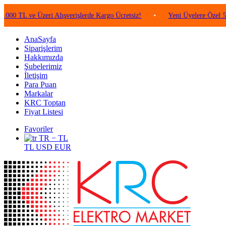
 ve Üzeri Alışverişlerde Kargo Ücretsiz!
•
Yeni Üyelere Özel 50 TL Değ
AnaSayfa
Siparişlerim
Hakkımızda
Şubelerimiz
İletişim
Para Puan
Markalar
KRC Toptan
Fiyat Listesi
Favoriler
TR − TL
TL
USD
EUR