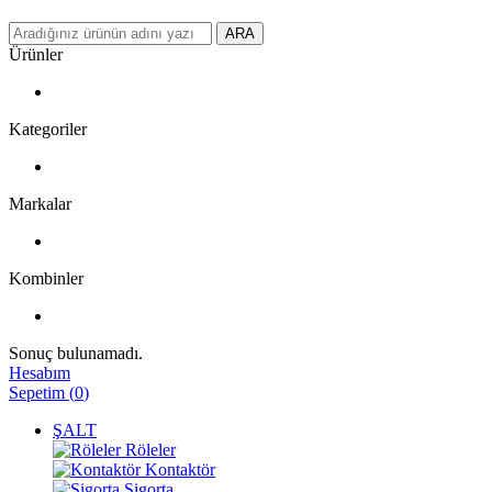
ARA
Ürünler
Kategoriler
Markalar
Kombinler
Sonuç bulunamadı.
Hesabım
Sepetim
(
0
)
ŞALT
Röleler
Kontaktör
Sigorta