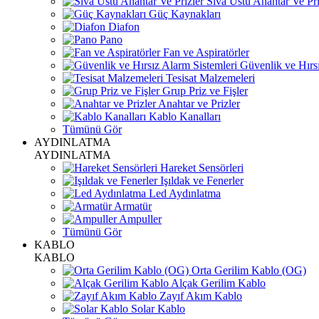
Sıva Üstü Anahtar Ve Pri
Güç Kaynakları
Diafon
Pano
Fan ve Aspiratörler
Güvenlik ve Hırsı
Tesisat Malzemeleri
Grup Priz ve Fişler
Anahtar ve Prizler
Kablo Kanalları
Tümünü Gör
AYDINLATMA
AYDINLATMA
Hareket Sensörleri
Işıldak ve Fenerler
Led Aydınlatma
Armatür
Ampuller
Tümünü Gör
KABLO
KABLO
Orta Gerilim Kablo (OG)
Alçak Gerilim Kablo
Zayıf Akım Kablo
Solar Kablo