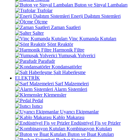
Buton ve Sinyal Lambaları
Trafolar
Enerji Dağıtım Sistemleri
Ölçme
Zaman Saatleri
Şalter
Vinç Kumanda Kutuları
Şönt Reaktör
Harmonik Filtre
Yumuşak Yolverici
Parafudr
Kondansatörler
Şalt Haberleşme
ELEKTRİK
Sarf Malzemeleri
Alarm Sistemleri
Klemensler
Pedal
Isıtıcı
Uyarıcı Ekipmanlar
Kablo Makarası
Endüstriyel Fiş ve Prizler
Kombinasyon Kutuları
Buton ve Buat Kutuları
Busbar Sistemleri