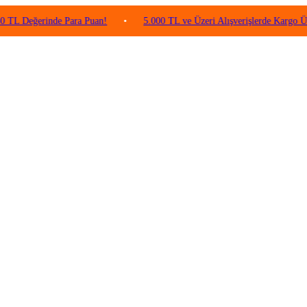
erinde Para Puan!
•
5.000 TL ve Üzeri Alışverişlerde Kargo Ücretsiz!