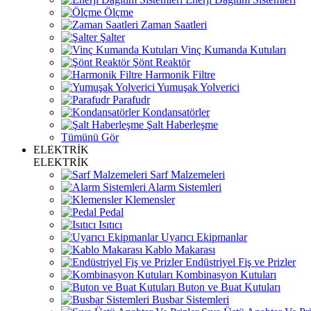
Ölçme
Zaman Saatleri
Şalter
Vinç Kumanda Kutuları
Şönt Reaktör
Harmonik Filtre
Yumuşak Yolverici
Parafudr
Kondansatörler
Şalt Haberleşme
Tümünü Gör
ELEKTRİK
ELEKTRİK
Sarf Malzemeleri
Alarm Sistemleri
Klemensler
Pedal
Isıtıcı
Uyarıcı Ekipmanlar
Kablo Makarası
Endüstriyel Fiş ve Prizler
Kombinasyon Kutuları
Buton ve Buat Kutuları
Busbar Sistemleri