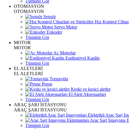
Tümünü Gör
OTOMASYON
OTOMASYON
Sensör
Hız Kontrol Cihazl
Servo Motor
Enkoder
Tümünü Gör
MOTOR
MOTOR
Ac Motorlar
Endüstriyel Kaplin
Tümünü Gör
EL ALETLERİ
EL ALETLERİ
Tornavida
Pense
Keski ve kesici aletler
El Aleti Aksesuarları
Tümünü Gör
ARAÇ ŞARJ İSTASYONU
ARAÇ ŞARJ İSTASYONU
Elektrikli Araç Şarj İst
Araç Şarj İstasyonu 
Tümünü Gör