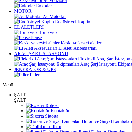
Servo Motor
Enkoder
MOTOR
Ac Motorlar
Endüstriyel Kaplin
EL ALETLERİ
Tornavida
Pense
Keski ve kesici aletler
El Aleti Aksesuarları
ARAÇ ŞARJ İSTASYONU
Elektrikli Araç Şarj İstasyonl
Araç Şarj İstasyonu Ekipma
JENERATÖR & UPS
Piller
Menü
ŞALT
ŞALT
Röleler
Kontaktör
Sigorta
Buton ve Sinyal Lambaları
Trafolar
Enerji Dağıtım Sistemleri