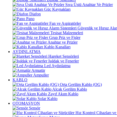
Sıva Üstü Anahtar Ve Prizler
Güç Kaynakları
Diafon
Pano
Fan ve Aspiratörler
Güvenlik ve Hırsız Alar
Tesisat Malzemeleri
Grup Priz ve Fişler
Anahtar ve Prizler
Kablo Kanalları
AYDINLATMA
Hareket Sensörleri
Işıldak ve Fenerler
Led Aydınlatma
Armatür
Ampuller
KABLO
Orta Gerilim Kablo (OG)
Alçak Gerilim Kablo
Zayıf Akım Kablo
Solar Kablo
OTOMASYON
Sensör
Hız Kontrol Cihazları ve