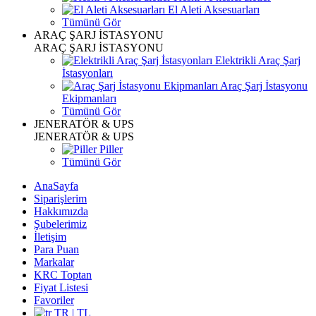
El Aleti Aksesuarları
Tümünü Gör
ARAÇ ŞARJ İSTASYONU
ARAÇ ŞARJ İSTASYONU
Elektrikli Araç Şarj
İstasyonları
Araç Şarj İstasyonu
Ekipmanları
Tümünü Gör
JENERATÖR & UPS
JENERATÖR & UPS
Piller
Tümünü Gör
AnaSayfa
Siparişlerim
Hakkımızda
Şubelerimiz
İletişim
Para Puan
Markalar
KRC Toptan
Fiyat Listesi
Favoriler
TR | TL