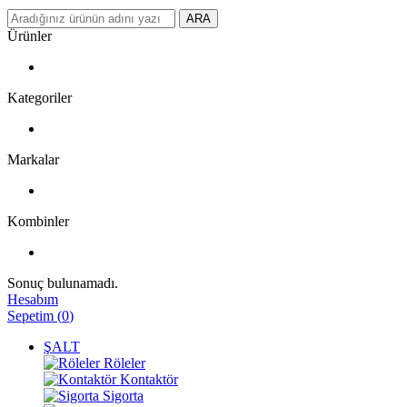
ARA
Ürünler
Kategoriler
Markalar
Kombinler
Sonuç bulunamadı.
Hesabım
Sepetim
(
0
)
ŞALT
Röleler
Kontaktör
Sigorta