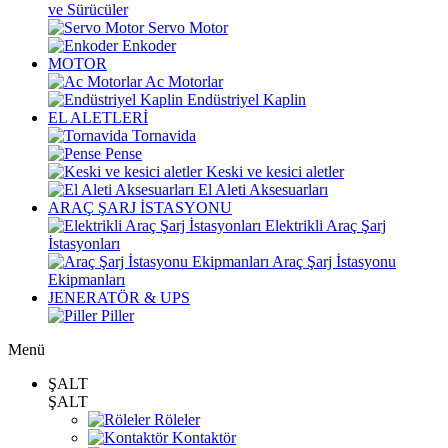
ve Sürücüler
Servo Motor
Enkoder
MOTOR
Ac Motorlar
Endüstriyel Kaplin
EL ALETLERİ
Tornavida
Pense
Keski ve kesici aletler
El Aleti Aksesuarları
ARAÇ ŞARJ İSTASYONU
Elektrikli Araç Şarj
İstasyonları
Araç Şarj İstasyonu
Ekipmanları
JENERATÖR & UPS
Piller
Menü
ŞALT
ŞALT
Röleler
Kontaktör