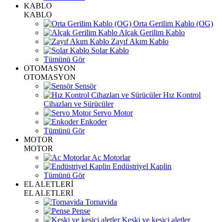
KABLO
KABLO
Orta Gerilim Kablo (OG)
Alçak Gerilim Kablo
Zayıf Akım Kablo
Solar Kablo
Tümünü Gör
OTOMASYON
OTOMASYON
Sensör
Hız Kontrol
Cihazları ve Sürücüler
Servo Motor
Enkoder
Tümünü Gör
MOTOR
MOTOR
Ac Motorlar
Endüstriyel Kaplin
Tümünü Gör
EL ALETLERİ
EL ALETLERİ
Tornavida
Pense
Keski ve kesici aletler