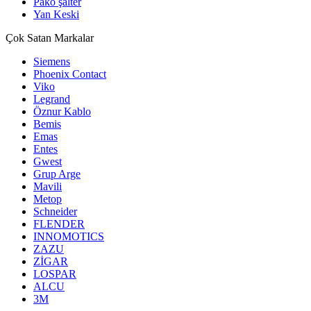
Pako şalter
Yan Keski
Çok Satan Markalar
Siemens
Phoenix Contact
Viko
Legrand
Öznur Kablo
Bemis
Emas
Entes
Gwest
Grup Arge
Mavili
Metop
Schneider
FLENDER
INNOMOTICS
ZAZU
ZİGAR
LOSPAR
ALCU
3M