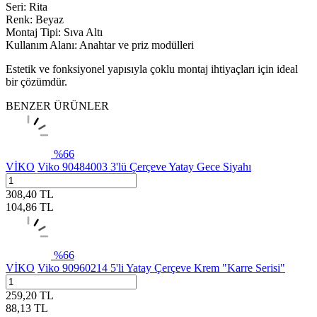
Seri: Rita
Renk: Beyaz
Montaj Tipi: Sıva Altı
Kullanım Alanı: Anahtar ve priz modülleri
Estetik ve fonksiyonel yapısıyla çoklu montaj ihtiyaçları için ideal
bir çözümdür.
BENZER ÜRÜNLER
%
66
VİKO
Viko 90484003 3'lü Çerçeve Yatay Gece Siyahı
308,40
TL
104,86
TL
%
66
VİKO
Viko 90960214 5'li Yatay Çerçeve Krem "Karre Serisi"
259,20
TL
88,13
TL