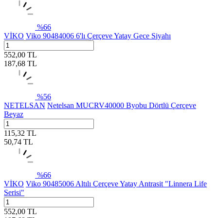
%
66
VİKO
Viko 90484006 6'lı Çerçeve Yatay Gece Siyahı
552,00
TL
187,68
TL
%
56
NETELSAN
Netelsan MUCRV40000 Byobu Dörtlü Çerçeve
Beyaz
115,32
TL
50,74
TL
%
66
VİKO
Viko 90485006 Altılı Çerçeve Yatay Antrasit "Linnera Life
Serisi"
552,00
TL