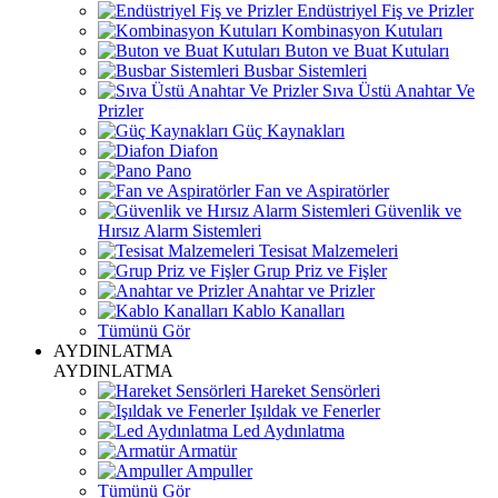
Endüstriyel Fiş ve Prizler
Kombinasyon Kutuları
Buton ve Buat Kutuları
Busbar Sistemleri
Sıva Üstü Anahtar Ve
Prizler
Güç Kaynakları
Diafon
Pano
Fan ve Aspiratörler
Güvenlik ve
Hırsız Alarm Sistemleri
Tesisat Malzemeleri
Grup Priz ve Fişler
Anahtar ve Prizler
Kablo Kanalları
Tümünü Gör
AYDINLATMA
AYDINLATMA
Hareket Sensörleri
Işıldak ve Fenerler
Led Aydınlatma
Armatür
Ampuller
Tümünü Gör