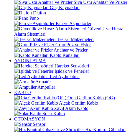
Sıva Üstü Anahtar Ve Prizler
Güç Kaynakları
Diafon
Pano
Fan ve Aspiratörler
Güvenlik ve Hırsız
Alarm Sistemleri
Tesisat Malzemeleri
Grup Priz ve Fişler
Anahtar ve Prizler
Kablo Kanalları
AYDINLATMA
Hareket Sensörleri
Işıldak ve Fenerler
Led Aydınlatma
Armatür
Ampuller
KABLO
Orta Gerilim Kablo (OG)
Alçak Gerilim Kablo
Zayıf Akım Kablo
Solar Kablo
OTOMASYON
Sensör
Hız Kontrol Cihazları