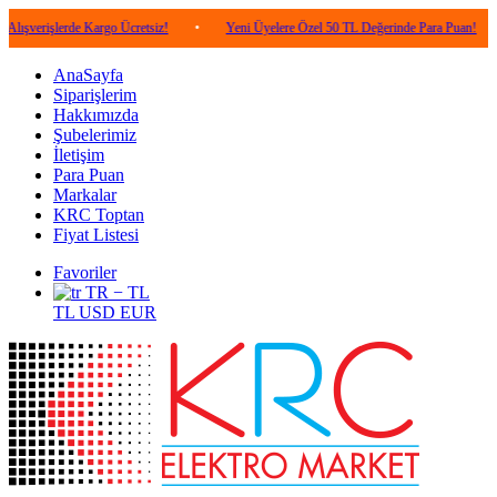
lerde Kargo Ücretsiz!
•
Yeni Üyelere Özel 50 TL Değerinde Para Puan!
•
5.0
AnaSayfa
Siparişlerim
Hakkımızda
Şubelerimiz
İletişim
Para Puan
Markalar
KRC Toptan
Fiyat Listesi
Favoriler
TR − TL
TL
USD
EUR