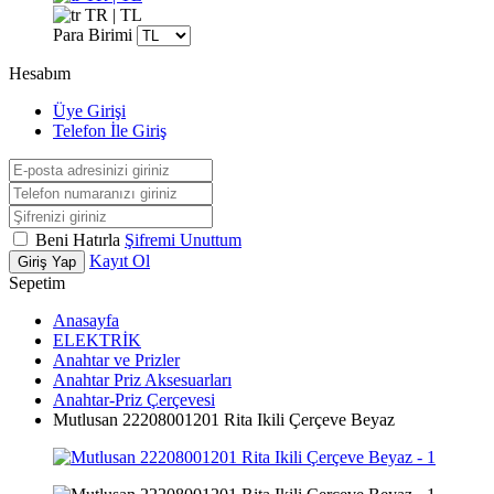
TR | TL
Para Birimi
Hesabım
Üye Girişi
Telefon İle Giriş
Beni Hatırla
Şifremi Unuttum
Kayıt Ol
Giriş Yap
Sepetim
Anasayfa
ELEKTRİK
Anahtar ve Prizler
Anahtar Priz Aksesuarları
Anahtar-Priz Çerçevesi
Mutlusan 22208001201 Rita Ikili Çerçeve Beyaz