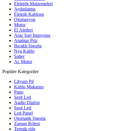
Elektrik Malzemeleri
Aydınlatma
Elektik Kablosu
Otomasyon
Motor
El Aletleri
Araç Şarj İstasyonu
Anahtar Priz
Bıçaklı Sigorta
Nya Kablo
Şalter
Ac Motor
Popüler Kategoriler
Lityum Pil
Kablo Makarası
Pano
Şerit Led
Audio Diafon
Spot Led
Led Panel
Otomatik Sigorta
Zaman Rölesi
Termik röle