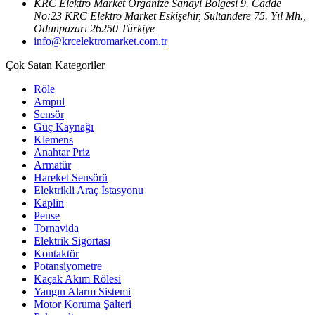
KRC Elektro Market Organize Sanayi Bölgesi 9. Cadde
No:23 KRC Elektro Market Eskişehir, Sultandere 75. Yıl Mh.,
Odunpazarı 26250 Türkiye
info@krcelektromarket.com.tr
Çok Satan Kategoriler
Röle
Ampul
Sensör
Güç Kaynağı
Klemens
Anahtar Priz
Armatür
Hareket Sensörü
Elektrikli Araç İstasyonu
Kaplin
Pense
Tornavida
Elektrik Sigortası
Kontaktör
Potansiyometre
Kaçak Akım Rölesi
Yangın Alarm Sistemi
Motor Koruma Şalteri