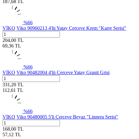
187,68
TL
%
66
VİKO
Viko 90960213 4'lü Yatay Çerçeve Krem "Karre Serisi"
204,00
TL
69,36
TL
%
66
VİKO
Viko 90482004 4'lü Çerçeve Yatay Granit Grisi
331,20
TL
112,61
TL
%
66
VİKO
Viko 90480005 5'li Çerçeve Beyaz "Linnera Serisi"
168,00
TL
57,12
TL