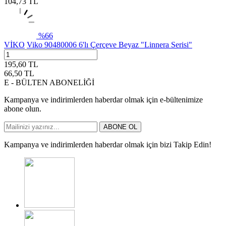
104,73
TL
%
66
VİKO
Viko 90480006 6'lı Çerçeve Beyaz "Linnera Serisi"
195,60
TL
66,50
TL
E - BÜLTEN ABONELİĞİ
Kampanya ve indirimlerden haberdar olmak için e-bültenimize
abone olun.
ABONE OL
Kampanya ve indirimlerden haberdar olmak için bizi Takip Edin!