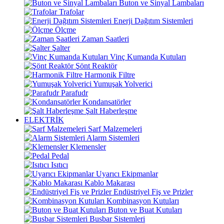
Buton ve Sinyal Lambaları
Trafolar
Enerji Dağıtım Sistemleri
Ölçme
Zaman Saatleri
Şalter
Vinç Kumanda Kutuları
Şönt Reaktör
Harmonik Filtre
Yumuşak Yolverici
Parafudr
Kondansatörler
Şalt Haberleşme
ELEKTRİK
Sarf Malzemeleri
Alarm Sistemleri
Klemensler
Pedal
Isıtıcı
Uyarıcı Ekipmanlar
Kablo Makarası
Endüstriyel Fiş ve Prizler
Kombinasyon Kutuları
Buton ve Buat Kutuları
Busbar Sistemleri