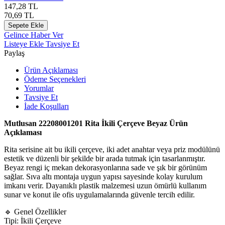
147,28
TL
70,69
TL
Sepete Ekle
Gelince Haber Ver
Listeye Ekle
Tavsiye Et
Paylaş
Ürün Açıklaması
Ödeme Seçenekleri
Yorumlar
Tavsiye Et
İade Koşulları
Mutlusan
22208001201 Rita İkili Çerçeve Beyaz Ürün
Açıklaması
Rita serisine ait bu ikili çerçeve, iki adet anahtar veya priz modülünü
estetik ve düzenli bir şekilde bir arada tutmak için tasarlanmıştır.
Beyaz rengi iç mekan dekorasyonlarına sade ve şık bir görünüm
sağlar. Sıva altı montaja uygun yapısı sayesinde kolay kurulum
imkanı verir. Dayanıklı plastik malzemesi uzun ömürlü kullanım
sunar ve konut ile ofis uygulamalarında güvenle tercih edilir.
🔹 Genel Özellikler
Tipi: İkili Çerçeve