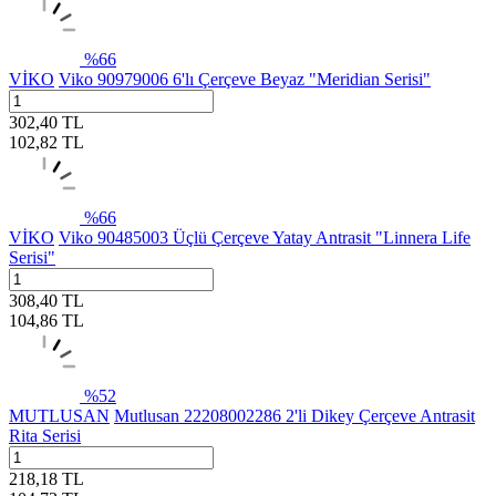
%
66
VİKO
Viko 90979006 6'lı Çerçeve Beyaz "Meridian Serisi"
302,40
TL
102,82
TL
%
66
VİKO
Viko 90485003 Üçlü Çerçeve Yatay Antrasit "Linnera Life
Serisi"
308,40
TL
104,86
TL
%
52
MUTLUSAN
Mutlusan 22208002286 2'li Dikey Çerçeve Antrasit
Rita Serisi
218,18
TL