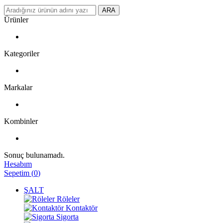
ARA
Ürünler
Kategoriler
Markalar
Kombinler
Sonuç bulunamadı.
Hesabım
Sepetim
(
0
)
ŞALT
Röleler
Kontaktör
Sigorta