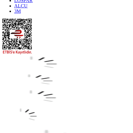
LOSPAR
ALCU
3M