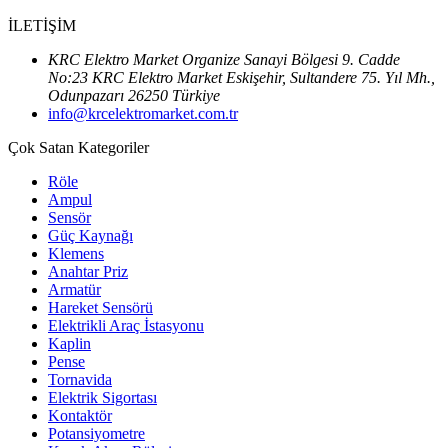
İLETİŞİM
KRC Elektro Market Organize Sanayi Bölgesi 9. Cadde
No:23 KRC Elektro Market Eskişehir, Sultandere 75. Yıl Mh.,
Odunpazarı 26250 Türkiye
info@krcelektromarket.com.tr
Çok Satan Kategoriler
Röle
Ampul
Sensör
Güç Kaynağı
Klemens
Anahtar Priz
Armatür
Hareket Sensörü
Elektrikli Araç İstasyonu
Kaplin
Pense
Tornavida
Elektrik Sigortası
Kontaktör
Potansiyometre