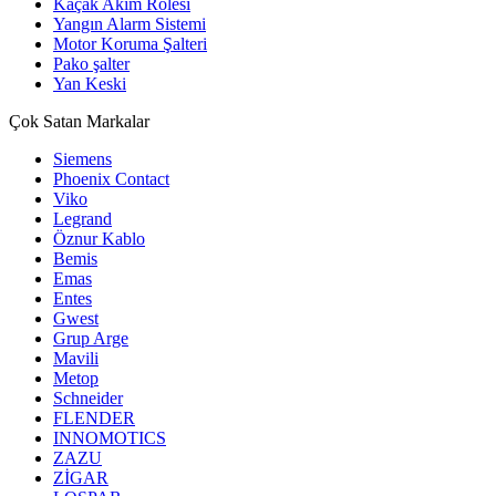
Kaçak Akım Rölesi
Yangın Alarm Sistemi
Motor Koruma Şalteri
Pako şalter
Yan Keski
Çok Satan Markalar
Siemens
Phoenix Contact
Viko
Legrand
Öznur Kablo
Bemis
Emas
Entes
Gwest
Grup Arge
Mavili
Metop
Schneider
FLENDER
INNOMOTICS
ZAZU
ZİGAR