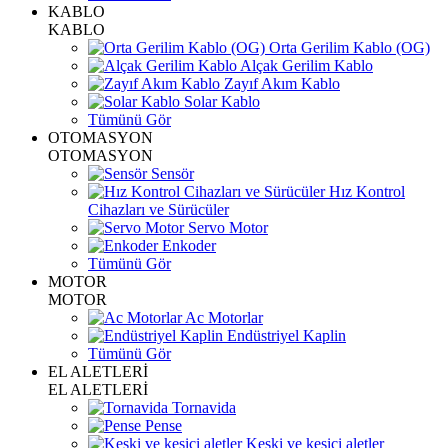
KABLO
KABLO
Orta Gerilim Kablo (OG)
Alçak Gerilim Kablo
Zayıf Akım Kablo
Solar Kablo
Tümünü Gör
OTOMASYON
OTOMASYON
Sensör
Hız Kontrol
Cihazları ve Sürücüler
Servo Motor
Enkoder
Tümünü Gör
MOTOR
MOTOR
Ac Motorlar
Endüstriyel Kaplin
Tümünü Gör
EL ALETLERİ
EL ALETLERİ
Tornavida
Pense
Keski ve kesici aletler