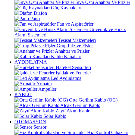
Sıva Üstü Anahtar Ve Prizler
Güç Kaynakları
Diafon
Pano
Fan ve Aspiratörler
Güvenlik ve Hırsız
Alarm Sistemleri
Tesisat Malzemeleri
Grup Priz ve Fişler
Anahtar ve Prizler
Kablo Kanalları
AYDINLATMA
Hareket Sensörleri
Işıldak ve Fenerler
Led Aydınlatma
Armatür
Ampuller
KABLO
Orta Gerilim Kablo (OG)
Alçak Gerilim Kablo
Zayıf Akım Kablo
Solar Kablo
OTOMASYON
Sensör
Hız Kontrol Cihazları