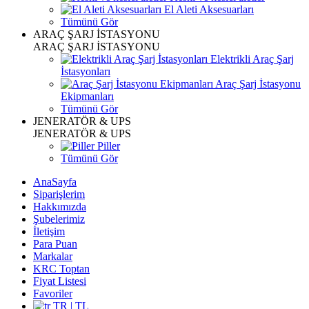
El Aleti Aksesuarları
Tümünü Gör
ARAÇ ŞARJ İSTASYONU
ARAÇ ŞARJ İSTASYONU
Elektrikli Araç Şarj
İstasyonları
Araç Şarj İstasyonu
Ekipmanları
Tümünü Gör
JENERATÖR & UPS
JENERATÖR & UPS
Piller
Tümünü Gör
AnaSayfa
Siparişlerim
Hakkımızda
Şubelerimiz
İletişim
Para Puan
Markalar
KRC Toptan
Fiyat Listesi
Favoriler
TR | TL