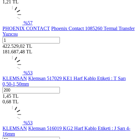
1,21
TL
%
57
PHOENIX CONTACT
Phoenix Contact 1085260 Termal Transfer
Yazıcısı
422.529,02
TL
181.687,48
TL
%
53
KLEMSAN
Klemsan 517029 KE1 Harf Kablo Etiketi : T Sarı
0,50-1,50mm
1,45
TL
0,68
TL
%
53
KLEMSAN
Klemsan 516019 KG2 Harf Kablo Etiketi : J Sarı 4-
16mm