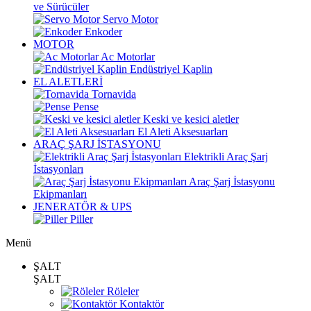
ve Sürücüler
Servo Motor
Enkoder
MOTOR
Ac Motorlar
Endüstriyel Kaplin
EL ALETLERİ
Tornavida
Pense
Keski ve kesici aletler
El Aleti Aksesuarları
ARAÇ ŞARJ İSTASYONU
Elektrikli Araç Şarj
İstasyonları
Araç Şarj İstasyonu
Ekipmanları
JENERATÖR & UPS
Piller
Menü
ŞALT
ŞALT
Röleler
Kontaktör