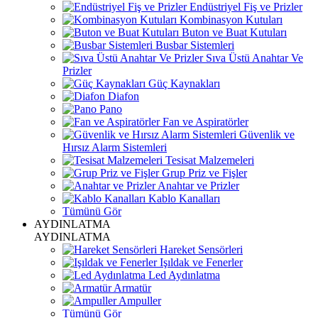
Endüstriyel Fiş ve Prizler
Kombinasyon Kutuları
Buton ve Buat Kutuları
Busbar Sistemleri
Sıva Üstü Anahtar Ve
Prizler
Güç Kaynakları
Diafon
Pano
Fan ve Aspiratörler
Güvenlik ve
Hırsız Alarm Sistemleri
Tesisat Malzemeleri
Grup Priz ve Fişler
Anahtar ve Prizler
Kablo Kanalları
Tümünü Gör
AYDINLATMA
AYDINLATMA
Hareket Sensörleri
Işıldak ve Fenerler
Led Aydınlatma
Armatür
Ampuller
Tümünü Gör