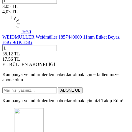
8,05
TL
4,03
TL
%
50
WEIDMULLER
Weidmüller 1857440000 11mm Etiket Beyaz
ESG 9/1K ESG
35,12
TL
17,56
TL
E - BÜLTEN ABONELİĞİ
Kampanya ve indirimlerden haberdar olmak için e-bültenimize
abone olun.
ABONE OL
Kampanya ve indirimlerden haberdar olmak için bizi Takip Edin!