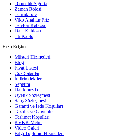
Otomatik Sigorta
Zaman Rölesi
Termik röle
Viko Anahtar Priz
Telefon Kablosu
Data Kablosu
Ttr Kablo
Hızlı Erişim
Müşteri Hizmetleri
Blog
Fiyat Listesi
Çok Satanlar
İndirimdekiler
Sepetim
Hakkımızda
Üyelik Sözleşmesi
Satış Sözleşmesi
Garanti ve İade Koşulları
Gizlilik ve Güvenlik
Teslimat Koşulları
KVKK Metni
Video Galeri
Bilgi Toplumu Hizmetleri