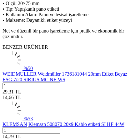
• Ölçü: 20×75 mm
• Tip: Yapışkanlı pano etiketi
• Kullanım Alanı: Pano ve tesisat işaretleme
• Malzeme: Dayanıklı etiket yüzeyi
Net ve düzenli bir pano işaretleme için pratik ve ekonomik bir
çözümdür.
BENZER ÜRÜNLER
%
50
WEIDMULLER
Weidmüller 1736181044 20mm Etiket Beyaz
ESG 7/20 SIRIUS MC NE WS
29,31
TL
14,66
TL
%
53
KLEMSAN
Klemsan 508070 20x9 Kablo etiketi SI HF 44W
14,79
TL