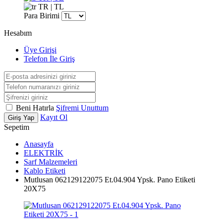
TR | TL
Para Birimi
Hesabım
Üye Girişi
Telefon İle Giriş
Beni Hatırla
Şifremi Unuttum
Kayıt Ol
Giriş Yap
Sepetim
Anasayfa
ELEKTRİK
Sarf Malzemeleri
Kablo Etiketi
Mutlusan 062129122075 Et.04.904 Ypsk. Pano Etiketi
20X75