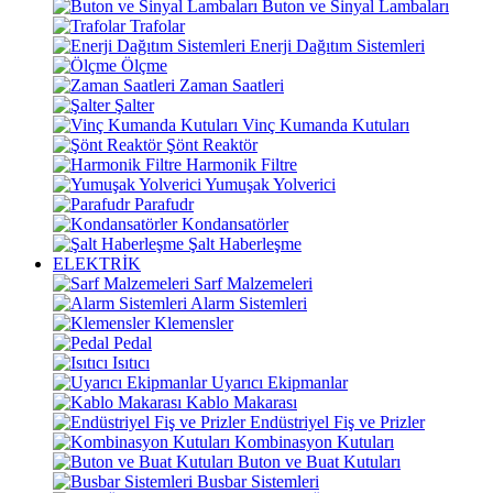
Buton ve Sinyal Lambaları
Trafolar
Enerji Dağıtım Sistemleri
Ölçme
Zaman Saatleri
Şalter
Vinç Kumanda Kutuları
Şönt Reaktör
Harmonik Filtre
Yumuşak Yolverici
Parafudr
Kondansatörler
Şalt Haberleşme
ELEKTRİK
Sarf Malzemeleri
Alarm Sistemleri
Klemensler
Pedal
Isıtıcı
Uyarıcı Ekipmanlar
Kablo Makarası
Endüstriyel Fiş ve Prizler
Kombinasyon Kutuları
Buton ve Buat Kutuları
Busbar Sistemleri