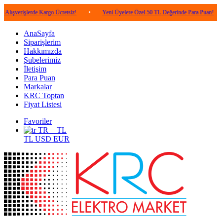
şlerde Kargo Ücretsiz!
•
Yeni Üyelere Özel 50 TL Değerinde Para Puan!
•
5.
AnaSayfa
Siparişlerim
Hakkımızda
Şubelerimiz
İletişim
Para Puan
Markalar
KRC Toptan
Fiyat Listesi
Favoriler
TR − TL
TL
USD
EUR