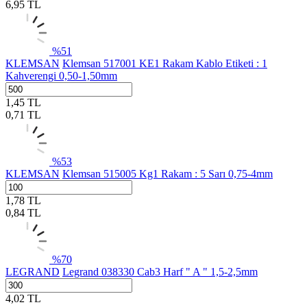
6,95
TL
%
51
KLEMSAN
Klemsan 517001 KE1 Rakam Kablo Etiketi : 1
Kahverengi 0,50-1,50mm
1,45
TL
0,71
TL
%
53
KLEMSAN
Klemsan 515005 Kg1 Rakam : 5 Sarı 0,75-4mm
1,78
TL
0,84
TL
%
70
LEGRAND
Legrand 038330 Cab3 Harf " A " 1,5-2,5mm
4,02
TL