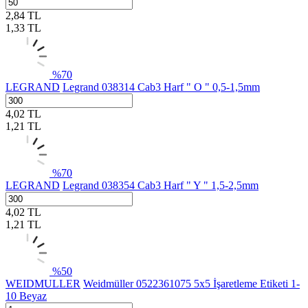
2,84
TL
1,33
TL
%
70
LEGRAND
Legrand 038314 Cab3 Harf " O " 0,5-1,5mm
4,02
TL
1,21
TL
%
70
LEGRAND
Legrand 038354 Cab3 Harf " Y " 1,5-2,5mm
4,02
TL
1,21
TL
%
50
WEIDMULLER
Weidmüller 0522361075 5x5 İşaretleme Etiketi 1-
10 Beyaz