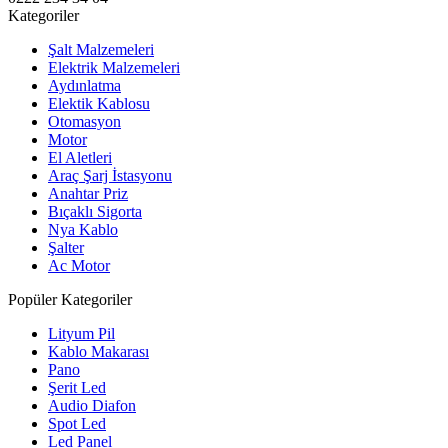
Kategoriler
Şalt Malzemeleri
Elektrik Malzemeleri
Aydınlatma
Elektik Kablosu
Otomasyon
Motor
El Aletleri
Araç Şarj İstasyonu
Anahtar Priz
Bıçaklı Sigorta
Nya Kablo
Şalter
Ac Motor
Popüler Kategoriler
Lityum Pil
Kablo Makarası
Pano
Şerit Led
Audio Diafon
Spot Led
Led Panel