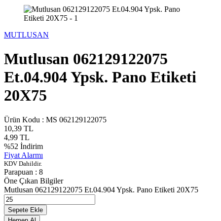
MUTLUSAN
Mutlusan 062129122075
Et.04.904 Ypsk. Pano Etiketi
20X75
Ürün Kodu :
MS 062129122075
10,39
TL
4,99
TL
%
52
İndirim
Fiyat Alarmı
KDV Dahildir.
Parapuan :
8
Öne Çıkan Bilgiler
Mutlusan 062129122075 Et.04.904 Ypsk. Pano Etiketi 20X75
Sepete Ekle
Hemen Al