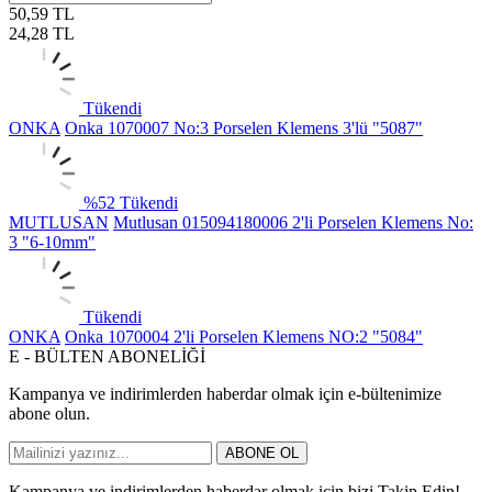
50,59
TL
24,28
TL
Tükendi
ONKA
Onka 1070007 No:3 Porselen Klemens 3'lü "5087"
%
52
Tükendi
MUTLUSAN
Mutlusan 015094180006 2'li Porselen Klemens No:
3 "6-10mm"
Tükendi
ONKA
Onka 1070004 2'li Porselen Klemens NO:2 "5084"
E - BÜLTEN ABONELİĞİ
Kampanya ve indirimlerden haberdar olmak için e-bültenimize
abone olun.
ABONE OL
Kampanya ve indirimlerden haberdar olmak için bizi Takip Edin!