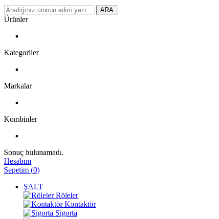
ARA
Ürünler
Kategoriler
Markalar
Kombinler
Sonuç bulunamadı.
Hesabım
Sepetim
(
0
)
ŞALT
Röleler
Kontaktör
Sigorta