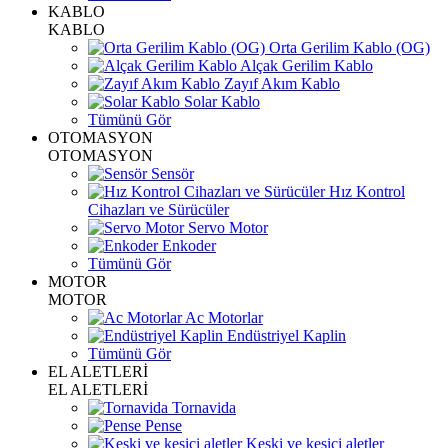
KABLO
KABLO
Orta Gerilim Kablo (OG)
Alçak Gerilim Kablo
Zayıf Akım Kablo
Solar Kablo
Tümünü Gör
OTOMASYON
OTOMASYON
Sensör
Hız Kontrol
Cihazları ve Sürücüler
Servo Motor
Enkoder
Tümünü Gör
MOTOR
MOTOR
Ac Motorlar
Endüstriyel Kaplin
Tümünü Gör
EL ALETLERİ
EL ALETLERİ
Tornavida
Pense
Keski ve kesici aletler