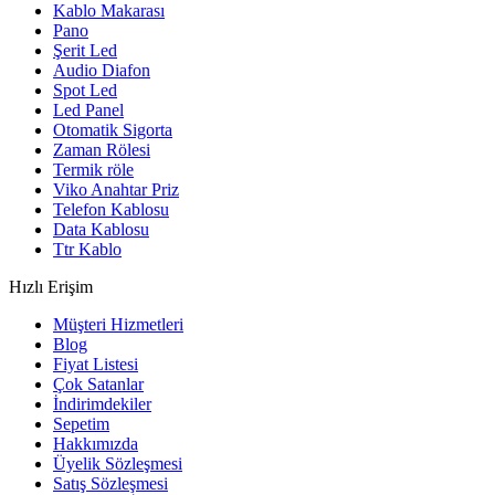
Kablo Makarası
Pano
Şerit Led
Audio Diafon
Spot Led
Led Panel
Otomatik Sigorta
Zaman Rölesi
Termik röle
Viko Anahtar Priz
Telefon Kablosu
Data Kablosu
Ttr Kablo
Hızlı Erişim
Müşteri Hizmetleri
Blog
Fiyat Listesi
Çok Satanlar
İndirimdekiler
Sepetim
Hakkımızda
Üyelik Sözleşmesi
Satış Sözleşmesi