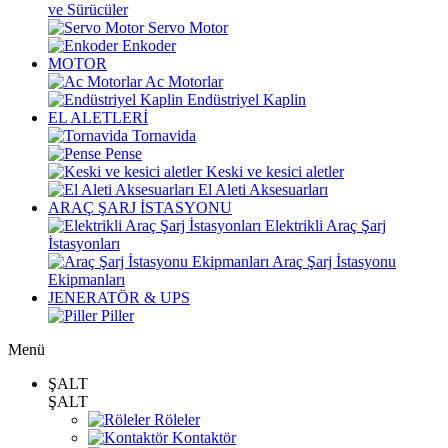
ve Sürücüler
Servo Motor
Enkoder
MOTOR
Ac Motorlar
Endüstriyel Kaplin
EL ALETLERİ
Tornavida
Pense
Keski ve kesici aletler
El Aleti Aksesuarları
ARAÇ ŞARJ İSTASYONU
Elektrikli Araç Şarj
İstasyonları
Araç Şarj İstasyonu
Ekipmanları
JENERATÖR & UPS
Piller
Menü
ŞALT
ŞALT
Röleler
Kontaktör