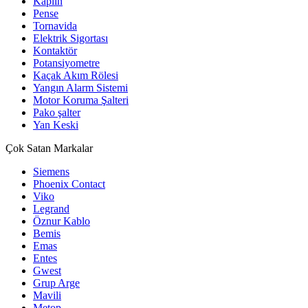
Kaplin
Pense
Tornavida
Elektrik Sigortası
Kontaktör
Potansiyometre
Kaçak Akım Rölesi
Yangın Alarm Sistemi
Motor Koruma Şalteri
Pako şalter
Yan Keski
Çok Satan Markalar
Siemens
Phoenix Contact
Viko
Legrand
Öznur Kablo
Bemis
Emas
Entes
Gwest
Grup Arge
Mavili
Metop