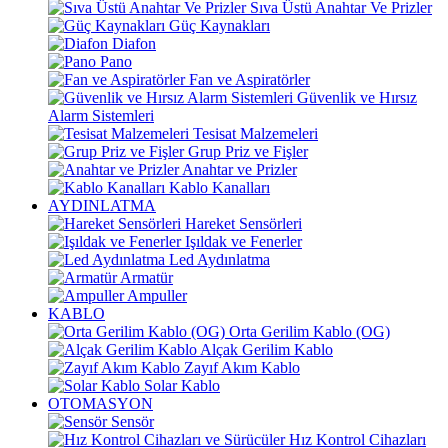
Sıva Üstü Anahtar Ve Prizler
Güç Kaynakları
Diafon
Pano
Fan ve Aspiratörler
Güvenlik ve Hırsız
Alarm Sistemleri
Tesisat Malzemeleri
Grup Priz ve Fişler
Anahtar ve Prizler
Kablo Kanalları
AYDINLATMA
Hareket Sensörleri
Işıldak ve Fenerler
Led Aydınlatma
Armatür
Ampuller
KABLO
Orta Gerilim Kablo (OG)
Alçak Gerilim Kablo
Zayıf Akım Kablo
Solar Kablo
OTOMASYON
Sensör
Hız Kontrol Cihazları