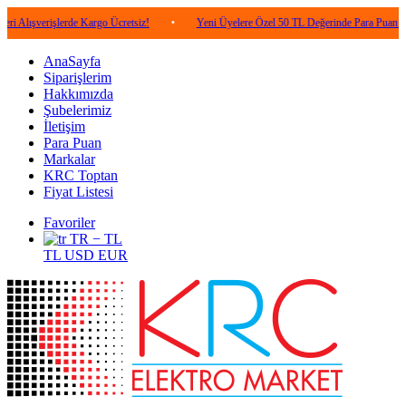
işlerde Kargo Ücretsiz!
•
Yeni Üyelere Özel 50 TL Değerinde Para Puan!
•
5
AnaSayfa
Siparişlerim
Hakkımızda
Şubelerimiz
İletişim
Para Puan
Markalar
KRC Toptan
Fiyat Listesi
Favoriler
TR − TL
TL
USD
EUR