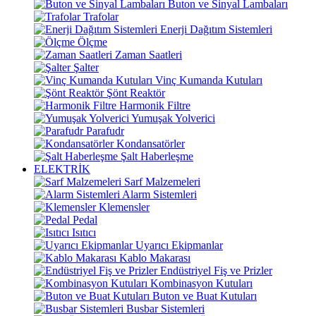
Buton ve Sinyal Lambaları
Trafolar
Enerji Dağıtım Sistemleri
Ölçme
Zaman Saatleri
Şalter
Vinç Kumanda Kutuları
Şönt Reaktör
Harmonik Filtre
Yumuşak Yolverici
Parafudr
Kondansatörler
Şalt Haberleşme
ELEKTRİK
Sarf Malzemeleri
Alarm Sistemleri
Klemensler
Pedal
Isıtıcı
Uyarıcı Ekipmanlar
Kablo Makarası
Endüstriyel Fiş ve Prizler
Kombinasyon Kutuları
Buton ve Buat Kutuları
Busbar Sistemleri