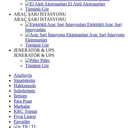
El Aleti Aksesuarları
Tümünü Gör
ARAÇ ŞARJ İSTASYONU
ARAÇ ŞARJ İSTASYONU
Elektrikli Araç Şarj
İstasyonları
Araç Şarj İstasyonu
Ekipmanları
Tümünü Gör
JENERATÖR & UPS
JENERATÖR & UPS
Piller
Tümünü Gör
AnaSayfa
Siparişlerim
Hakkımızda
Şubelerimiz
İletişim
Para Puan
Markalar
KRC Toptan
Fiyat Listesi
Favoriler
TR | TL