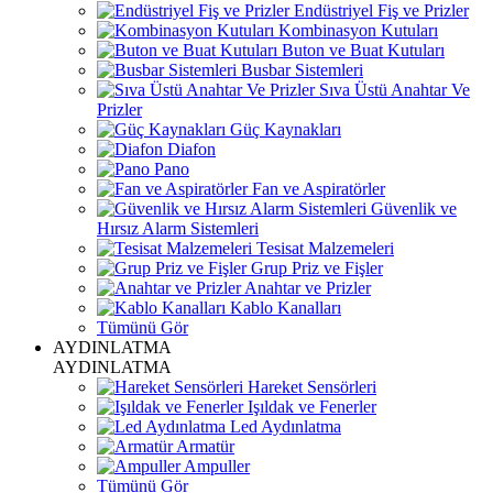
Endüstriyel Fiş ve Prizler
Kombinasyon Kutuları
Buton ve Buat Kutuları
Busbar Sistemleri
Sıva Üstü Anahtar Ve
Prizler
Güç Kaynakları
Diafon
Pano
Fan ve Aspiratörler
Güvenlik ve
Hırsız Alarm Sistemleri
Tesisat Malzemeleri
Grup Priz ve Fişler
Anahtar ve Prizler
Kablo Kanalları
Tümünü Gör
AYDINLATMA
AYDINLATMA
Hareket Sensörleri
Işıldak ve Fenerler
Led Aydınlatma
Armatür
Ampuller
Tümünü Gör