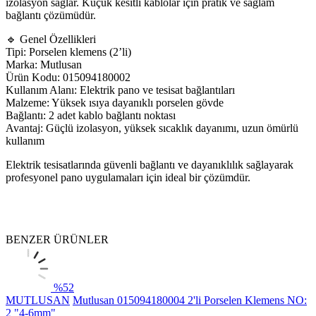
izolasyon sağlar. Küçük kesitli kablolar için pratik ve sağlam
bağlantı çözümüdür.
🔹 Genel Özellikleri
Tipi: Porselen klemens (2’li)
Marka: Mutlusan
Ürün Kodu: 015094180002
Kullanım Alanı: Elektrik pano ve tesisat bağlantıları
Malzeme: Yüksek ısıya dayanıklı porselen gövde
Bağlantı: 2 adet kablo bağlantı noktası
Avantaj: Güçlü izolasyon, yüksek sıcaklık dayanımı, uzun ömürlü
kullanım
Elektrik tesisatlarında güvenli bağlantı ve dayanıklılık sağlayarak
profesyonel pano uygulamaları için ideal bir çözümdür.
BENZER ÜRÜNLER
%
52
MUTLUSAN
Mutlusan 015094180004 2'li Porselen Klemens NO:
2 "4-6mm"