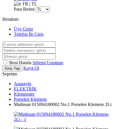
TR | TL
Para Birimi
Hesabım
Üye Girişi
Telefon İle Giriş
Beni Hatırla
Şifremi Unuttum
Kayıt Ol
Giriş Yap
Sepetim
Anasayfa
ELEKTRİK
Klemensler
Porselen Klemens
Mutlusan 015094180002 No.1 Porselen Klemens 2Li