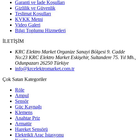
Garanti ve İade Koşulları
Gizlilik ve Güvenlik
Teslimat Koşulları
KVKK Metni
Video Galeri
Bilgi Toplumu Hizmetleri
İLETİŞİM
KRC Elektro Market Organize Sanayi Bölgesi 9. Cadde
No:23 KRC Elektro Market Eskişehir, Sultandere 75. Yıl Mh.,
Odunpazarı 26250 Türkiye
info@krcelektromarket.com.tr
Çok Satan Kategoriler
Röle
Ampul
Sensör
Güç Kaynağı
Klemens
Anahtar Priz
Armatür
Hareket Sensörü
Elektrikli Araç İstasyonu