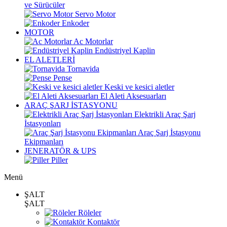
ve Sürücüler
Servo Motor
Enkoder
MOTOR
Ac Motorlar
Endüstriyel Kaplin
EL ALETLERİ
Tornavida
Pense
Keski ve kesici aletler
El Aleti Aksesuarları
ARAÇ ŞARJ İSTASYONU
Elektrikli Araç Şarj
İstasyonları
Araç Şarj İstasyonu
Ekipmanları
JENERATÖR & UPS
Piller
Menü
ŞALT
ŞALT
Röleler
Kontaktör