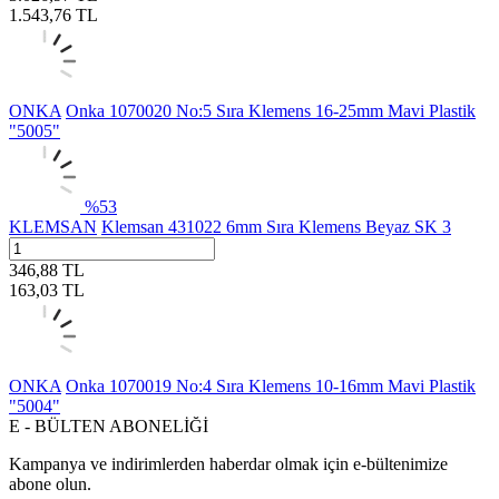
1.543,76
TL
ONKA
Onka 1070020 No:5 Sıra Klemens 16-25mm Mavi Plastik
"5005"
%
53
KLEMSAN
Klemsan 431022 6mm Sıra Klemens Beyaz SK 3
346,88
TL
163,03
TL
ONKA
Onka 1070019 No:4 Sıra Klemens 10-16mm Mavi Plastik
"5004"
E - BÜLTEN ABONELİĞİ
Kampanya ve indirimlerden haberdar olmak için e-bültenimize
abone olun.