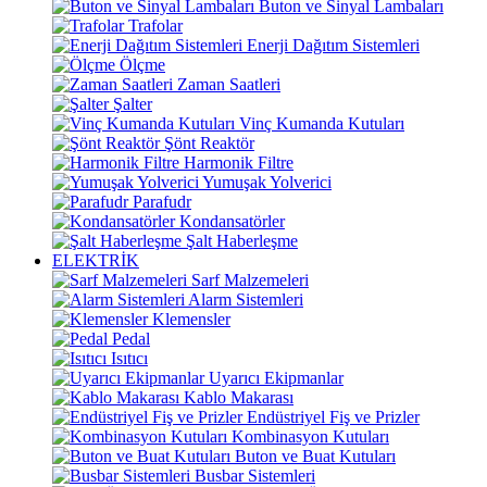
Buton ve Sinyal Lambaları
Trafolar
Enerji Dağıtım Sistemleri
Ölçme
Zaman Saatleri
Şalter
Vinç Kumanda Kutuları
Şönt Reaktör
Harmonik Filtre
Yumuşak Yolverici
Parafudr
Kondansatörler
Şalt Haberleşme
ELEKTRİK
Sarf Malzemeleri
Alarm Sistemleri
Klemensler
Pedal
Isıtıcı
Uyarıcı Ekipmanlar
Kablo Makarası
Endüstriyel Fiş ve Prizler
Kombinasyon Kutuları
Buton ve Buat Kutuları
Busbar Sistemleri