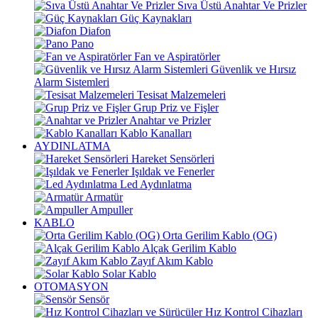
Sıva Üstü Anahtar Ve Prizler
Güç Kaynakları
Diafon
Pano
Fan ve Aspiratörler
Güvenlik ve Hırsız
Alarm Sistemleri
Tesisat Malzemeleri
Grup Priz ve Fişler
Anahtar ve Prizler
Kablo Kanalları
AYDINLATMA
Hareket Sensörleri
Işıldak ve Fenerler
Led Aydınlatma
Armatür
Ampuller
KABLO
Orta Gerilim Kablo (OG)
Alçak Gerilim Kablo
Zayıf Akım Kablo
Solar Kablo
OTOMASYON
Sensör
Hız Kontrol Cihazları