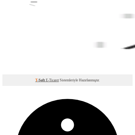
T
-Soft
E-Ticaret
Sistemleriyle Hazırlanmıştır.