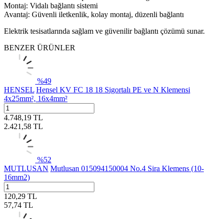
Montaj: Vidalı bağlantı sistemi
Avantaj: Güvenli iletkenlik, kolay montaj, düzenli bağlantı
Elektrik tesisatlarında sağlam ve güvenilir bağlantı çözümü sunar.
BENZER ÜRÜNLER
%
49
HENSEL
Hensel KV FC 18 18 Sigortalı PE ve N Klemensi
4x25mm², 16x4mm²
4.748,19
TL
2.421,58
TL
%
52
MUTLUSAN
Mutlusan 015094150004 No.4 Sira Klemens (10-
16mm2)
120,29
TL
57,74
TL