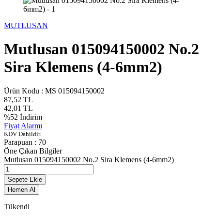
MUTLUSAN
Mutlusan 015094150002 No.2
Sira Klemens (4-6mm2)
Ürün Kodu :
MS 015094150002
87,52
TL
42,01
TL
%
52
İndirim
Fiyat Alarmı
KDV Dahildir.
Parapuan :
70
Öne Çıkan Bilgiler
Mutlusan 015094150002 No.2 Sira Klemens (4-6mm2)
Sepete Ekle
Hemen Al
Tükendi