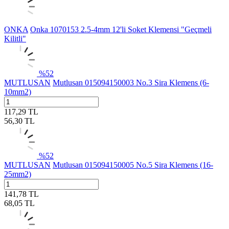
ONKA
Onka 1070153 2.5-4mm 12'li Soket Klemensi "Geçmeli
Kilitli"
%
52
MUTLUSAN
Mutlusan 015094150003 No.3 Sira Klemens (6-
10mm2)
117,29
TL
56,30
TL
%
52
MUTLUSAN
Mutlusan 015094150005 No.5 Sira Klemens (16-
25mm2)
141,78
TL
68,05
TL