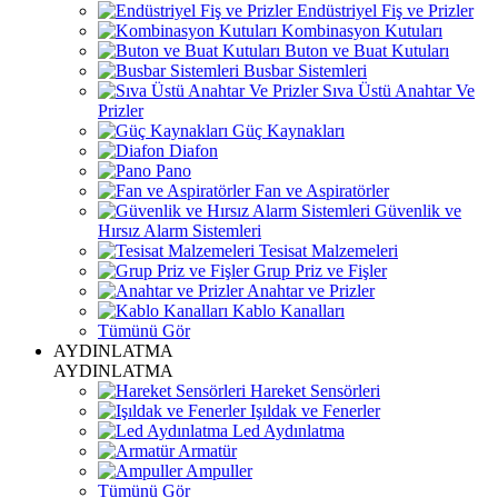
Endüstriyel Fiş ve Prizler
Kombinasyon Kutuları
Buton ve Buat Kutuları
Busbar Sistemleri
Sıva Üstü Anahtar Ve
Prizler
Güç Kaynakları
Diafon
Pano
Fan ve Aspiratörler
Güvenlik ve
Hırsız Alarm Sistemleri
Tesisat Malzemeleri
Grup Priz ve Fişler
Anahtar ve Prizler
Kablo Kanalları
Tümünü Gör
AYDINLATMA
AYDINLATMA
Hareket Sensörleri
Işıldak ve Fenerler
Led Aydınlatma
Armatür
Ampuller
Tümünü Gör