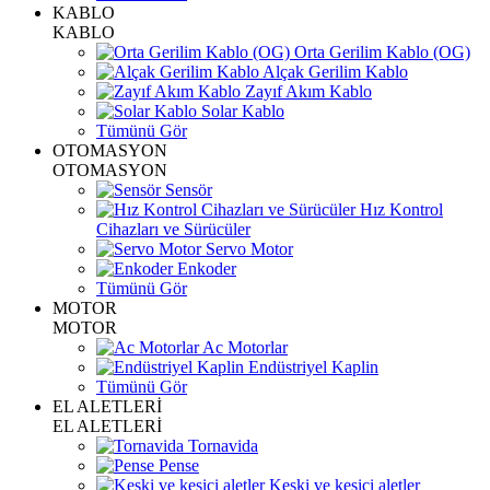
KABLO
KABLO
Orta Gerilim Kablo (OG)
Alçak Gerilim Kablo
Zayıf Akım Kablo
Solar Kablo
Tümünü Gör
OTOMASYON
OTOMASYON
Sensör
Hız Kontrol
Cihazları ve Sürücüler
Servo Motor
Enkoder
Tümünü Gör
MOTOR
MOTOR
Ac Motorlar
Endüstriyel Kaplin
Tümünü Gör
EL ALETLERİ
EL ALETLERİ
Tornavida
Pense
Keski ve kesici aletler