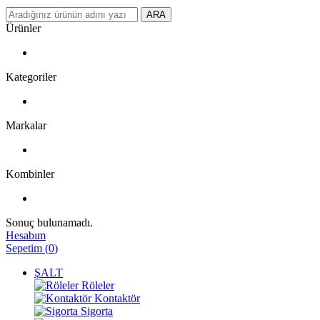
ARA
Ürünler
Kategoriler
Markalar
Kombinler
Sonuç bulunamadı.
Hesabım
Sepetim
(
0
)
ŞALT
Röleler
Kontaktör
Sigorta