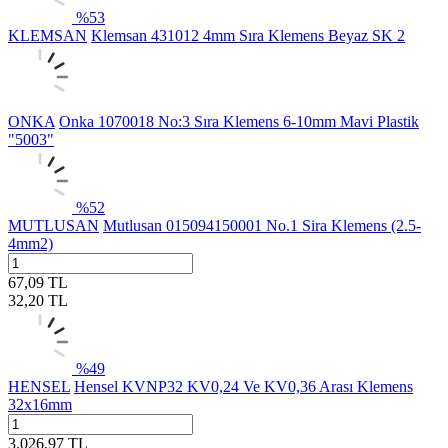
%
53
KLEMSAN
Klemsan 431012 4mm Sıra Klemens Beyaz SK 2
ONKA
Onka 1070018 No:3 Sıra Klemens 6-10mm Mavi Plastik
"5003"
%
52
MUTLUSAN
Mutlusan 015094150001 No.1 Sira Klemens (2.5-
4mm2)
67,09
TL
32,20
TL
%
49
HENSEL
Hensel KVNP32 KV0,24 Ve KV0,36 Arası Klemens
32x16mm
3.026,97
TL