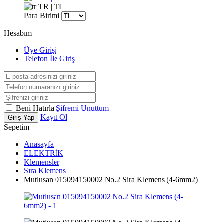
TR | TL
Para Birimi
Hesabım
Üye Girişi
Telefon İle Giriş
Beni Hatırla
Şifremi Unuttum
Kayıt Ol
Giriş Yap
Sepetim
Anasayfa
ELEKTRİK
Klemensler
Sıra Klemens
Mutlusan 015094150002 No.2 Sira Klemens (4-6mm2)