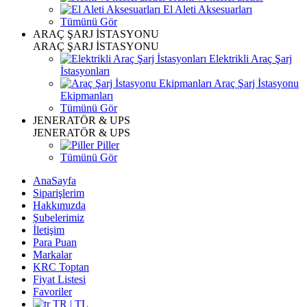
El Aleti Aksesuarları
Tümünü Gör
ARAÇ ŞARJ İSTASYONU
ARAÇ ŞARJ İSTASYONU
Elektrikli Araç Şarj
İstasyonları
Araç Şarj İstasyonu
Ekipmanları
Tümünü Gör
JENERATÖR & UPS
JENERATÖR & UPS
Piller
Tümünü Gör
AnaSayfa
Siparişlerim
Hakkımızda
Şubelerimiz
İletişim
Para Puan
Markalar
KRC Toptan
Fiyat Listesi
Favoriler
TR | TL