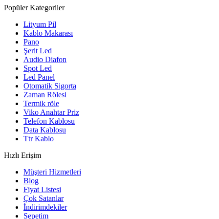
Popüler Kategoriler
Lityum Pil
Kablo Makarası
Pano
Şerit Led
Audio Diafon
Spot Led
Led Panel
Otomatik Sigorta
Zaman Rölesi
Termik röle
Viko Anahtar Priz
Telefon Kablosu
Data Kablosu
Ttr Kablo
Hızlı Erişim
Müşteri Hizmetleri
Blog
Fiyat Listesi
Çok Satanlar
İndirimdekiler
Sepetim