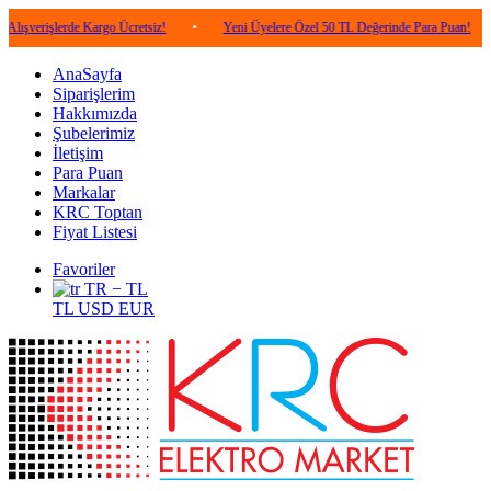
şlerde Kargo Ücretsiz!
•
Yeni Üyelere Özel 50 TL Değerinde Para Puan!
•
5.
AnaSayfa
Siparişlerim
Hakkımızda
Şubelerimiz
İletişim
Para Puan
Markalar
KRC Toptan
Fiyat Listesi
Favoriler
TR − TL
TL
USD
EUR