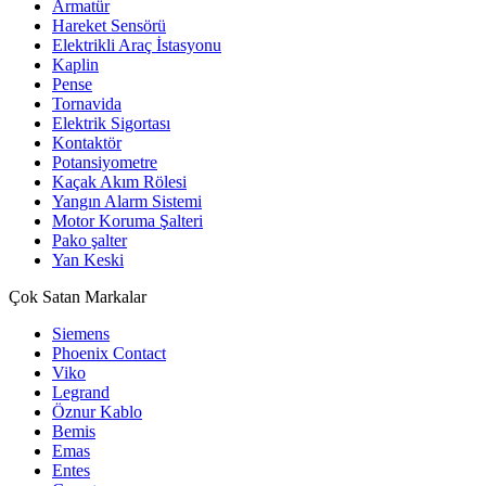
Armatür
Hareket Sensörü
Elektrikli Araç İstasyonu
Kaplin
Pense
Tornavida
Elektrik Sigortası
Kontaktör
Potansiyometre
Kaçak Akım Rölesi
Yangın Alarm Sistemi
Motor Koruma Şalteri
Pako şalter
Yan Keski
Çok Satan Markalar
Siemens
Phoenix Contact
Viko
Legrand
Öznur Kablo
Bemis
Emas
Entes