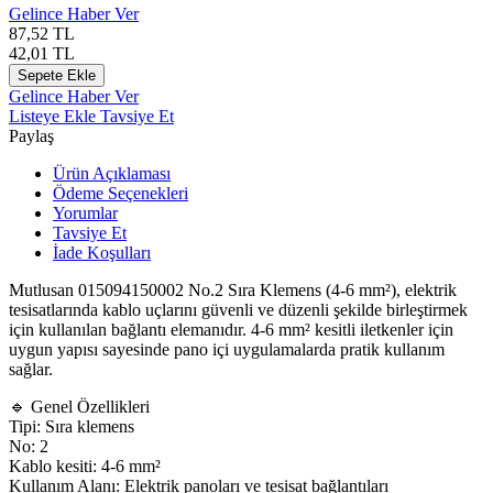
Gelince Haber Ver
87,52
TL
42,01
TL
Sepete Ekle
Gelince Haber Ver
Listeye Ekle
Tavsiye Et
Paylaş
Ürün Açıklaması
Ödeme Seçenekleri
Yorumlar
Tavsiye Et
İade Koşulları
Mutlusan 015094150002 No.2 Sıra Klemens (4-6 mm²), elektrik
tesisatlarında kablo uçlarını güvenli ve düzenli şekilde birleştirmek
için kullanılan bağlantı elemanıdır. 4-6 mm² kesitli iletkenler için
uygun yapısı sayesinde pano içi uygulamalarda pratik kullanım
sağlar.
🔹 Genel Özellikleri
Tipi: Sıra klemens
No: 2
Kablo kesiti: 4-6 mm²
Kullanım Alanı: Elektrik panoları ve tesisat bağlantıları