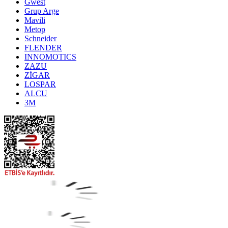
Gwest
Grup Arge
Mavili
Metop
Schneider
FLENDER
INNOMOTICS
ZAZU
ZİGAR
LOSPAR
ALCU
3M