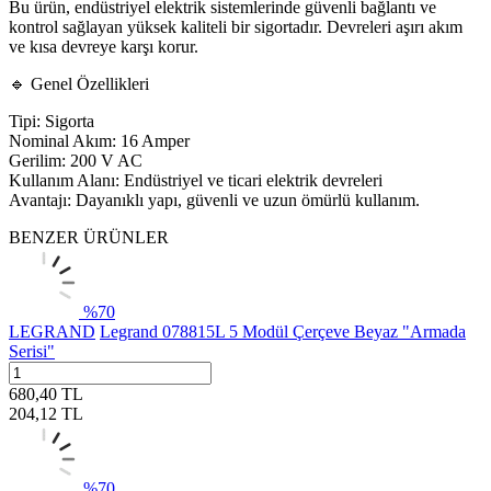
Bu ürün, endüstriyel elektrik sistemlerinde güvenli bağlantı ve
kontrol sağlayan yüksek kaliteli bir sigortadır. Devreleri aşırı akım
ve kısa devreye karşı korur.
🔹 Genel Özellikleri
Tipi: Sigorta
Nominal Akım: 16 Amper
Gerilim: 200 V AC
Kullanım Alanı: Endüstriyel ve ticari elektrik devreleri
Avantajı: Dayanıklı yapı, güvenli ve uzun ömürlü kullanım.
BENZER ÜRÜNLER
%
70
LEGRAND
Legrand 078815L 5 Modül Çerçeve Beyaz "Armada
Serisi"
680,40
TL
204,12
TL
%
70