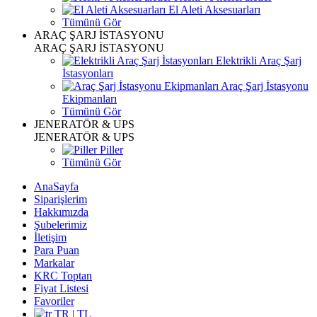
El Aleti Aksesuarları
Tümünü Gör
ARAÇ ŞARJ İSTASYONU
ARAÇ ŞARJ İSTASYONU
Elektrikli Araç Şarj
İstasyonları
Araç Şarj İstasyonu
Ekipmanları
Tümünü Gör
JENERATÖR & UPS
JENERATÖR & UPS
Piller
Tümünü Gör
AnaSayfa
Siparişlerim
Hakkımızda
Şubelerimiz
İletişim
Para Puan
Markalar
KRC Toptan
Fiyat Listesi
Favoriler
TR | TL