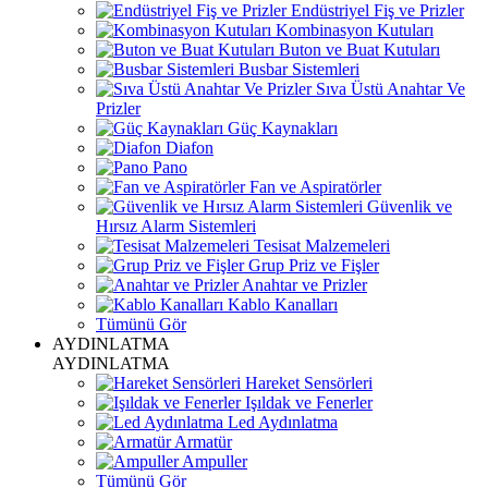
Endüstriyel Fiş ve Prizler
Kombinasyon Kutuları
Buton ve Buat Kutuları
Busbar Sistemleri
Sıva Üstü Anahtar Ve
Prizler
Güç Kaynakları
Diafon
Pano
Fan ve Aspiratörler
Güvenlik ve
Hırsız Alarm Sistemleri
Tesisat Malzemeleri
Grup Priz ve Fişler
Anahtar ve Prizler
Kablo Kanalları
Tümünü Gör
AYDINLATMA
AYDINLATMA
Hareket Sensörleri
Işıldak ve Fenerler
Led Aydınlatma
Armatür
Ampuller
Tümünü Gör