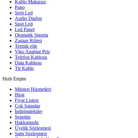
Kablo Makarası
Pano
Şerit Led
Audio Diafon
Spot Led
Led Panel
Otomatik Sigorta
Zaman Rölesi
Termik röle
Viko Anahtar Priz
Telefon Kablosu
Data Kablosu
Ttr Kablo
Hızlı Erişim
Müşteri Hizmetleri
Blog
Fiyat Listesi
Çok Satanlar
İndirimdekiler
Sepetim
Hakkımızda
Üyelik Sözleşmesi
Satış Sözleşmesi