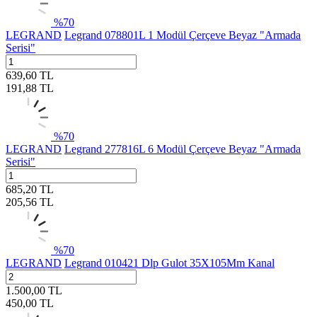
%
70
LEGRAND
Legrand 078801L 1 Modül Çerçeve Beyaz "Armada
Serisi"
639,60
TL
191,88
TL
%
70
LEGRAND
Legrand 277816L 6 Modül Çerçeve Beyaz "Armada
Serisi"
685,20
TL
205,56
TL
%
70
LEGRAND
Legrand 010421 Dlp Gulot 35X105Mm Kanal
1.500,00
TL
450,00
TL