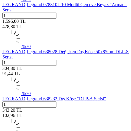
LEGRAND
Legrand 078810L 10 Modül Çerçeve Beyaz "Armada
Serisi"
1.596,00
TL
478,80
TL
%
70
LEGRAND
Legrand 638028 Değişken Dış Köşe 50x85mm DLP-S
Serisi
304,80
TL
91,44
TL
%
70
LEGRAND
Legrand 638232 Dış Köşe "DLP-A Serisi"
343,20
TL
102,96
TL