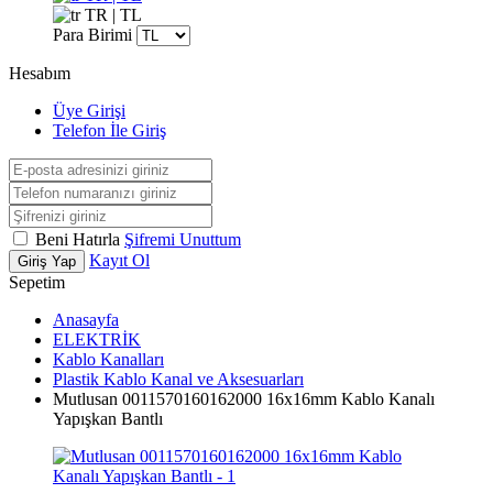
TR | TL
Para Birimi
Hesabım
Üye Girişi
Telefon İle Giriş
Beni Hatırla
Şifremi Unuttum
Kayıt Ol
Giriş Yap
Sepetim
Anasayfa
ELEKTRİK
Kablo Kanalları
Plastik Kablo Kanal ve Aksesuarları
Mutlusan 0011570160162000 16x16mm Kablo Kanalı
Yapışkan Bantlı