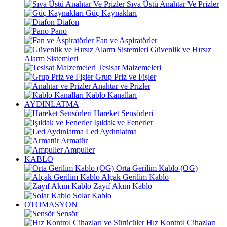
Sıva Üstü Anahtar Ve Prizler
Güç Kaynakları
Diafon
Pano
Fan ve Aspiratörler
Güvenlik ve Hırsız
Alarm Sistemleri
Tesisat Malzemeleri
Grup Priz ve Fişler
Anahtar ve Prizler
Kablo Kanalları
AYDINLATMA
Hareket Sensörleri
Işıldak ve Fenerler
Led Aydınlatma
Armatür
Ampuller
KABLO
Orta Gerilim Kablo (OG)
Alçak Gerilim Kablo
Zayıf Akım Kablo
Solar Kablo
OTOMASYON
Sensör
Hız Kontrol Cihazları