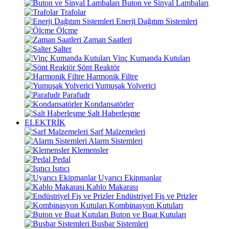
Buton ve Sinyal Lambaları
Trafolar
Enerji Dağıtım Sistemleri
Ölçme
Zaman Saatleri
Şalter
Vinç Kumanda Kutuları
Şönt Reaktör
Harmonik Filtre
Yumuşak Yolverici
Parafudr
Kondansatörler
Şalt Haberleşme
ELEKTRİK
Sarf Malzemeleri
Alarm Sistemleri
Klemensler
Pedal
Isıtıcı
Uyarıcı Ekipmanlar
Kablo Makarası
Endüstriyel Fiş ve Prizler
Kombinasyon Kutuları
Buton ve Buat Kutuları
Busbar Sistemleri