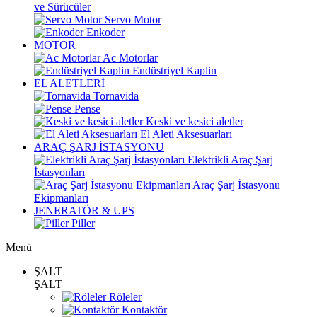
ve Sürücüler
Servo Motor
Enkoder
MOTOR
Ac Motorlar
Endüstriyel Kaplin
EL ALETLERİ
Tornavida
Pense
Keski ve kesici aletler
El Aleti Aksesuarları
ARAÇ ŞARJ İSTASYONU
Elektrikli Araç Şarj
İstasyonları
Araç Şarj İstasyonu
Ekipmanları
JENERATÖR & UPS
Piller
Menü
ŞALT
ŞALT
Röleler
Kontaktör