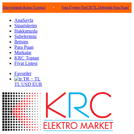
lerde Kargo Ücretsiz!
•
Yeni Üyelere Özel 50 TL Değerinde Para Puan!
•
5.0
AnaSayfa
Siparişlerim
Hakkımızda
Şubelerimiz
İletişim
Para Puan
Markalar
KRC Toptan
Fiyat Listesi
Favoriler
TR − TL
TL
USD
EUR