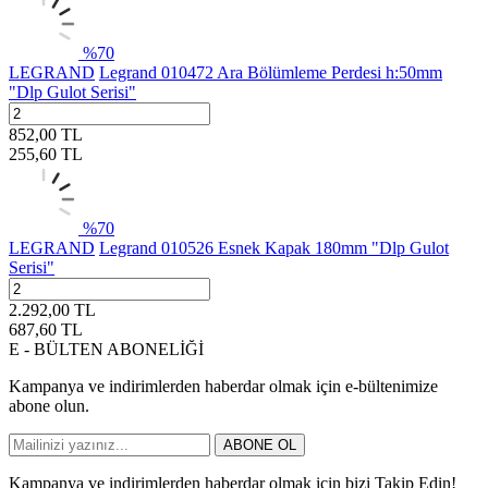
%
70
LEGRAND
Legrand 010472 Ara Bölümleme Perdesi h:50mm
"Dlp Gulot Serisi"
852,00
TL
255,60
TL
%
70
LEGRAND
Legrand 010526 Esnek Kapak 180mm "Dlp Gulot
Serisi"
2.292,00
TL
687,60
TL
E - BÜLTEN ABONELİĞİ
Kampanya ve indirimlerden haberdar olmak için e-bültenimize
abone olun.
ABONE OL
Kampanya ve indirimlerden haberdar olmak için bizi Takip Edin!