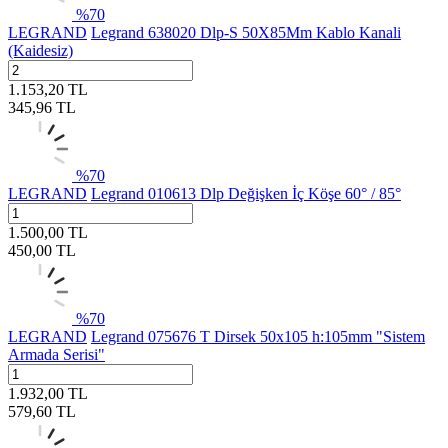
%
70
LEGRAND
Legrand 638020 Dlp-S 50X85Mm Kablo Kanali
(Kaidesiz)
1.153,20
TL
345,96
TL
%
70
LEGRAND
Legrand 010613 Dlp Değişken İç Köşe 60° / 85°
1.500,00
TL
450,00
TL
%
70
LEGRAND
Legrand 075676 T Dirsek 50x105 h:105mm "Sistem
Armada Serisi"
1.932,00
TL
579,60
TL