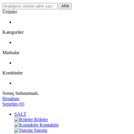
ARA
Ürünler
Kategoriler
Markalar
Kombinler
Sonuç bulunamadı.
Hesabım
Sepetim
(
0
)
ŞALT
Röleler
Kontaktör
Sigorta