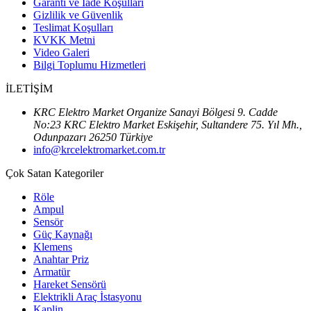
Garanti ve İade Koşulları
Gizlilik ve Güvenlik
Teslimat Koşulları
KVKK Metni
Video Galeri
Bilgi Toplumu Hizmetleri
İLETİŞİM
KRC Elektro Market Organize Sanayi Bölgesi 9. Cadde
No:23 KRC Elektro Market Eskişehir, Sultandere 75. Yıl Mh.,
Odunpazarı 26250 Türkiye
info@krcelektromarket.com.tr
Çok Satan Kategoriler
Röle
Ampul
Sensör
Güç Kaynağı
Klemens
Anahtar Priz
Armatür
Hareket Sensörü
Elektrikli Araç İstasyonu
Kaplin