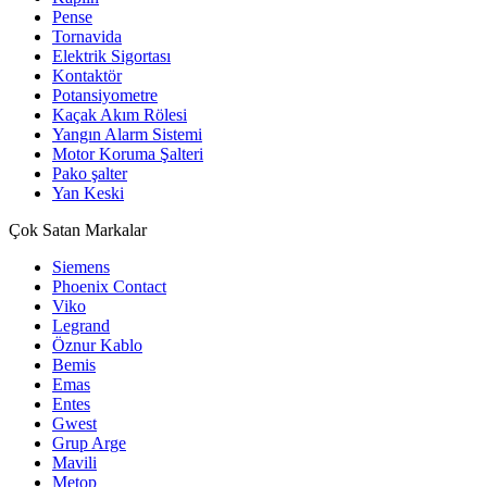
Pense
Tornavida
Elektrik Sigortası
Kontaktör
Potansiyometre
Kaçak Akım Rölesi
Yangın Alarm Sistemi
Motor Koruma Şalteri
Pako şalter
Yan Keski
Çok Satan Markalar
Siemens
Phoenix Contact
Viko
Legrand
Öznur Kablo
Bemis
Emas
Entes
Gwest
Grup Arge
Mavili
Metop