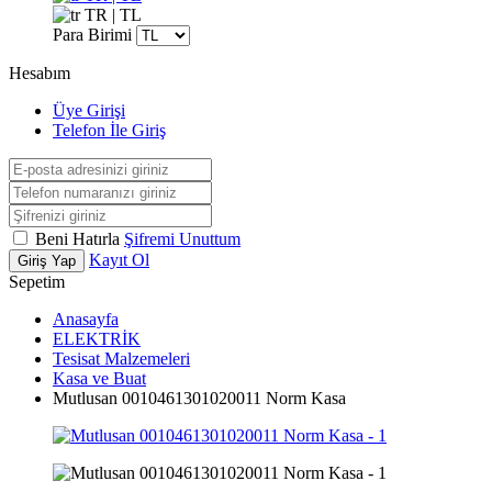
TR | TL
Para Birimi
Hesabım
Üye Girişi
Telefon İle Giriş
Beni Hatırla
Şifremi Unuttum
Kayıt Ol
Giriş Yap
Sepetim
Anasayfa
ELEKTRİK
Tesisat Malzemeleri
Kasa ve Buat
Mutlusan 0010461301020011 Norm Kasa