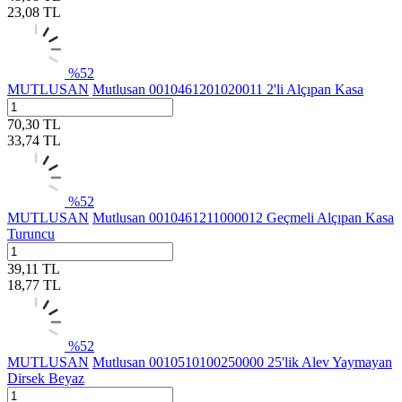
23,08
TL
%
52
MUTLUSAN
Mutlusan 0010461201020011 2'li Alçıpan Kasa
70,30
TL
33,74
TL
%
52
MUTLUSAN
Mutlusan 0010461211000012 Geçmeli Alçıpan Kasa
Turuncu
39,11
TL
18,77
TL
%
52
MUTLUSAN
Mutlusan 0010510100250000 25'lik Alev Yaymayan
Dirsek Beyaz