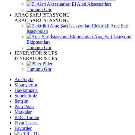
El Aleti Aksesuarları
Tümünü Gör
ARAÇ ŞARJ İSTASYONU
ARAÇ ŞARJ İSTASYONU
Elektrikli Araç Şarj
İstasyonları
Araç Şarj İstasyonu
Ekipmanları
Tümünü Gör
JENERATÖR & UPS
JENERATÖR & UPS
Piller
Tümünü Gör
AnaSayfa
Siparişlerim
Hakkımızda
Şubelerimiz
İletişim
Para Puan
Markalar
KRC Toptan
Fiyat Listesi
Favoriler
TR | TL