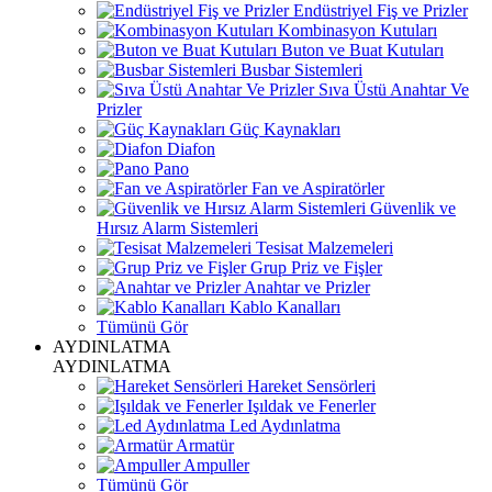
Endüstriyel Fiş ve Prizler
Kombinasyon Kutuları
Buton ve Buat Kutuları
Busbar Sistemleri
Sıva Üstü Anahtar Ve
Prizler
Güç Kaynakları
Diafon
Pano
Fan ve Aspiratörler
Güvenlik ve
Hırsız Alarm Sistemleri
Tesisat Malzemeleri
Grup Priz ve Fişler
Anahtar ve Prizler
Kablo Kanalları
Tümünü Gör
AYDINLATMA
AYDINLATMA
Hareket Sensörleri
Işıldak ve Fenerler
Led Aydınlatma
Armatür
Ampuller
Tümünü Gör