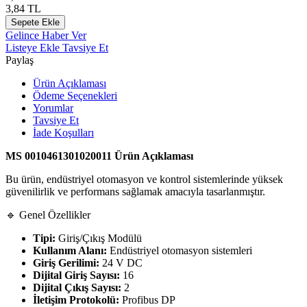
3,84
TL
Sepete Ekle
Gelince Haber Ver
Listeye Ekle
Tavsiye Et
Paylaş
Ürün Açıklaması
Ödeme Seçenekleri
Yorumlar
Tavsiye Et
İade Koşulları
MS 0010461301020011 Ürün Açıklaması
Bu ürün, endüstriyel otomasyon ve kontrol sistemlerinde yüksek
güvenilirlik ve performans sağlamak amacıyla tasarlanmıştır.
🔹 Genel Özellikler
Tipi:
Giriş/Çıkış Modülü
Kullanım Alanı:
Endüstriyel otomasyon sistemleri
Giriş Gerilimi:
24 V DC
Dijital Giriş Sayısı:
16
Dijital Çıkış Sayısı:
2
İletişim Protokolü:
Profibus DP