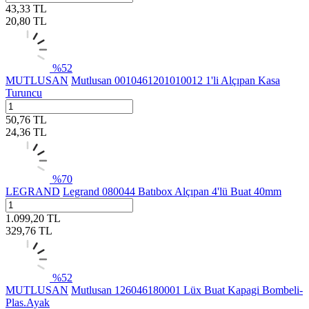
43,33
TL
20,80
TL
%
52
MUTLUSAN
Mutlusan 0010461201010012 1'li Alçıpan Kasa
Turuncu
50,76
TL
24,36
TL
%
70
LEGRAND
Legrand 080044 Batıbox Alçıpan 4'lü Buat 40mm
1.099,20
TL
329,76
TL
%
52
MUTLUSAN
Mutlusan 126046180001 Lüx Buat Kapagi Bombeli-
Plas.Ayak