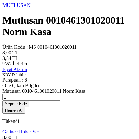
MUTLUSAN
Mutlusan 0010461301020011
Norm Kasa
Ürün Kodu :
MS 0010461301020011
8,00
TL
3,84
TL
%
52
İndirim
Fiyat Alarmı
KDV Dahildir.
Parapuan :
6
Öne Çıkan Bilgiler
Mutlusan 0010461301020011 Norm Kasa
Sepete Ekle
Hemen Al
Tükendi
Gelince Haber Ver
8,00
TL