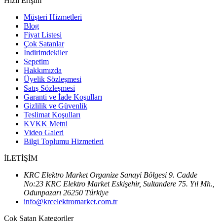
Hızlı Erişim
Müşteri Hizmetleri
Blog
Fiyat Listesi
Çok Satanlar
İndirimdekiler
Sepetim
Hakkımızda
Üyelik Sözleşmesi
Satış Sözleşmesi
Garanti ve İade Koşulları
Gizlilik ve Güvenlik
Teslimat Koşulları
KVKK Metni
Video Galeri
Bilgi Toplumu Hizmetleri
İLETİŞİM
KRC Elektro Market Organize Sanayi Bölgesi 9. Cadde
No:23 KRC Elektro Market Eskişehir, Sultandere 75. Yıl Mh.,
Odunpazarı 26250 Türkiye
info@krcelektromarket.com.tr
Çok Satan Kategoriler