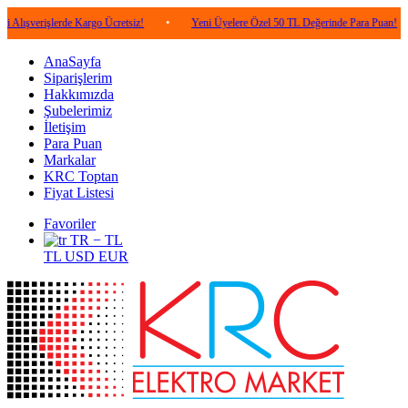
şlerde Kargo Ücretsiz!
•
Yeni Üyelere Özel 50 TL Değerinde Para Puan!
•
5.
AnaSayfa
Siparişlerim
Hakkımızda
Şubelerimiz
İletişim
Para Puan
Markalar
KRC Toptan
Fiyat Listesi
Favoriler
TR − TL
TL
USD
EUR