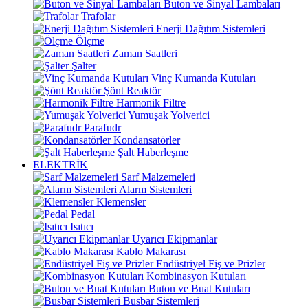
Buton ve Sinyal Lambaları
Trafolar
Enerji Dağıtım Sistemleri
Ölçme
Zaman Saatleri
Şalter
Vinç Kumanda Kutuları
Şönt Reaktör
Harmonik Filtre
Yumuşak Yolverici
Parafudr
Kondansatörler
Şalt Haberleşme
ELEKTRİK
Sarf Malzemeleri
Alarm Sistemleri
Klemensler
Pedal
Isıtıcı
Uyarıcı Ekipmanlar
Kablo Makarası
Endüstriyel Fiş ve Prizler
Kombinasyon Kutuları
Buton ve Buat Kutuları
Busbar Sistemleri