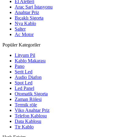
El Aletleri
Araç Şarj İstasyonu
Anahtar Priz
Bıçaklı Sigorta
Nya Kablo
Şalter
Ac Motor
Popüler Kategoriler
Lityum Pil
Kablo Makarası
Pano
Şerit Led
Audio Diafon
Spot Led
Led Panel
Otomatik Sigorta
Zaman Rölesi
Termik röle
Viko Anahtar Priz
Telefon Kablosu
Data Kablosu
Ttr Kablo