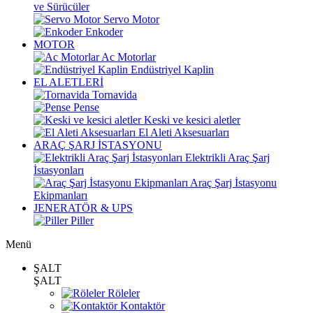
ve Sürücüler
Servo Motor
Enkoder
MOTOR
Ac Motorlar
Endüstriyel Kaplin
EL ALETLERİ
Tornavida
Pense
Keski ve kesici aletler
El Aleti Aksesuarları
ARAÇ ŞARJ İSTASYONU
Elektrikli Araç Şarj
İstasyonları
Araç Şarj İstasyonu
Ekipmanları
JENERATÖR & UPS
Piller
Menü
ŞALT
ŞALT
Röleler
Kontaktör