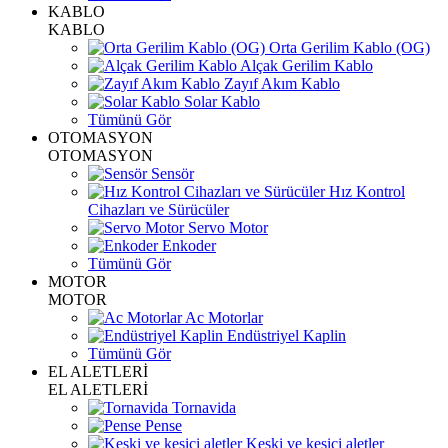
KABLO
KABLO
Orta Gerilim Kablo (OG)
Alçak Gerilim Kablo
Zayıf Akım Kablo
Solar Kablo
Tümünü Gör
OTOMASYON
OTOMASYON
Sensör
Hız Kontrol
Cihazları ve Sürücüler
Servo Motor
Enkoder
Tümünü Gör
MOTOR
MOTOR
Ac Motorlar
Endüstriyel Kaplin
Tümünü Gör
EL ALETLERİ
EL ALETLERİ
Tornavida
Pense
Keski ve kesici aletler