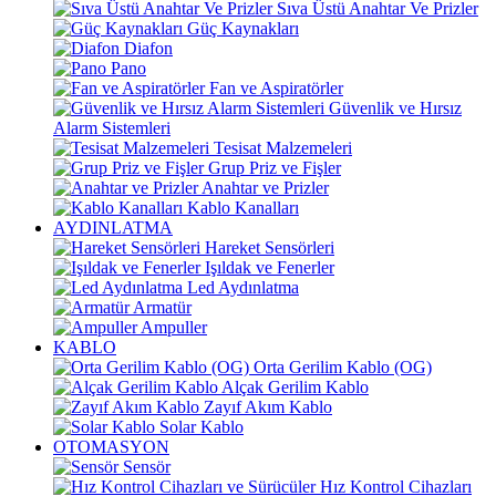
Sıva Üstü Anahtar Ve Prizler
Güç Kaynakları
Diafon
Pano
Fan ve Aspiratörler
Güvenlik ve Hırsız
Alarm Sistemleri
Tesisat Malzemeleri
Grup Priz ve Fişler
Anahtar ve Prizler
Kablo Kanalları
AYDINLATMA
Hareket Sensörleri
Işıldak ve Fenerler
Led Aydınlatma
Armatür
Ampuller
KABLO
Orta Gerilim Kablo (OG)
Alçak Gerilim Kablo
Zayıf Akım Kablo
Solar Kablo
OTOMASYON
Sensör
Hız Kontrol Cihazları