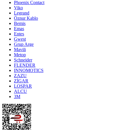
Phoenix Contact
Viko
Legrand
Öznur Kablo
Bemis
Emas
Entes
Gwest
Grup Arge
Mavili
Metop
Schneider
FLENDER
INNOMOTICS
ZAZU
ZİGAR
LOSPAR
ALCU
3M