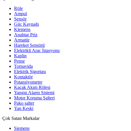
Röle
Ampul
Sensör
Güç Kaynağı
Klemens
Anahtar Priz
Armatür
Hareket Sensörü
Elektrikli Araç İstasyonu
Kaplin
Pense
Tornavida
Elektrik Sigortası
Kontaktör
Potansiyometre
Kaçak Akım Rölesi
Yangın Alarm Sistemi
Motor Koruma Şalteri
Pako şalter
Yan Keski
Çok Satan Markalar
Siemens