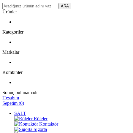
ARA
Ürünler
Kategoriler
Markalar
Kombinler
Sonuç bulunamadı.
Hesabım
Sepetim
(
0
)
ŞALT
Röleler
Kontaktör
Sigorta