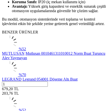
Koruma Sınıfı:
IP20 (iç mekan kullanımı için)
Avantajı:
Yüksek giriş kapasitesi ve esneklik sunarak çeşitli
otomasyon uygulamalarında güvenilir bir çözüm sağlar.
Bu modül, otomasyon sistemlerinde veri toplama ve kontrol
işlevlerini etkin bir şekilde yerine getirerek genel verimliliği artırır.
BENZER ÜRÜNLER
%
52
MUTLUSAN
Mutlusan 0010461311010012 Norm Buat Turuncu
Alev Yaymayan
%
70
LEGRAND
Legrand 054001 Döşeme Altı Buat
679,20
TL
203,76
TL
%
52