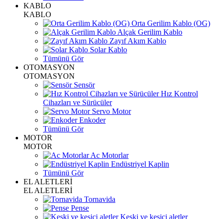
KABLO
KABLO
Orta Gerilim Kablo (OG)
Alçak Gerilim Kablo
Zayıf Akım Kablo
Solar Kablo
Tümünü Gör
OTOMASYON
OTOMASYON
Sensör
Hız Kontrol
Cihazları ve Sürücüler
Servo Motor
Enkoder
Tümünü Gör
MOTOR
MOTOR
Ac Motorlar
Endüstriyel Kaplin
Tümünü Gör
EL ALETLERİ
EL ALETLERİ
Tornavida
Pense
Keski ve kesici aletler