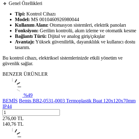
🔹 Genel Özellikleri
Tipi:
Kontrol Cihazı
Model:
MS 0010460926980044
Kullanım Alanı:
Otomasyon sistemleri, elektrik panoları
Fonksiyon:
Gerilim kontrolü, akım izleme ve otomatik kesme
Bağlantı Türü:
Dijital ve analog giriş/çıkışlar
Avantajı:
Yüksek güvenilirlik, dayanıklılık ve kullanıcı dostu
tasarım.
Bu kontrol cihazı, elektriksel sistemlerinizde etkili yönetim ve
güvenlik sağlar.
BENZER ÜRÜNLER
%
49
BEMİS
Bemis BB2-0531-0003 Termoplastik Buat 120x120x70mm
IP44
276,00
TL
140,76
TL