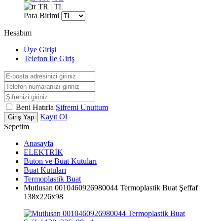
TR | TL
Para Birimi
Hesabım
Üye Girişi
Telefon İle Giriş
Beni Hatırla
Şifremi Unuttum
Kayıt Ol
Giriş Yap
Sepetim
Anasayfa
ELEKTRİK
Buton ve Buat Kutuları
Buat Kutuları
Termoplastik Buat
Mutlusan 0010460926980044 Termoplastik Buat Şeffaf
138x226x98