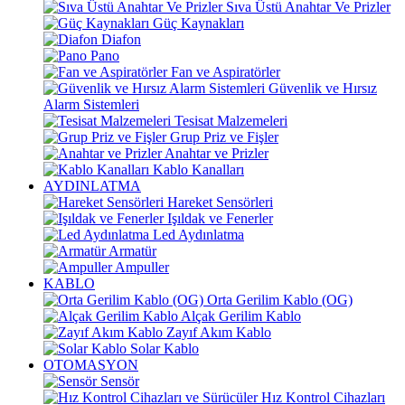
Sıva Üstü Anahtar Ve Prizler
Güç Kaynakları
Diafon
Pano
Fan ve Aspiratörler
Güvenlik ve Hırsız
Alarm Sistemleri
Tesisat Malzemeleri
Grup Priz ve Fişler
Anahtar ve Prizler
Kablo Kanalları
AYDINLATMA
Hareket Sensörleri
Işıldak ve Fenerler
Led Aydınlatma
Armatür
Ampuller
KABLO
Orta Gerilim Kablo (OG)
Alçak Gerilim Kablo
Zayıf Akım Kablo
Solar Kablo
OTOMASYON
Sensör
Hız Kontrol Cihazları