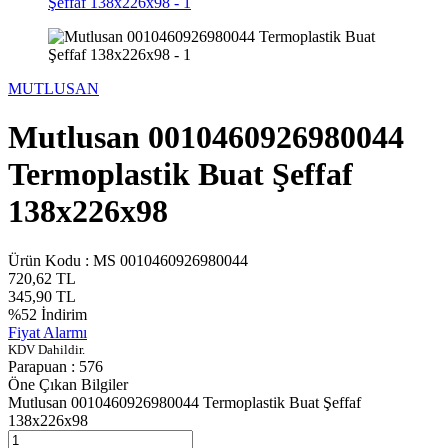
MUTLUSAN
Mutlusan 0010460926980044
Termoplastik Buat Şeffaf
138x226x98
Ürün Kodu :
MS 0010460926980044
720,62
TL
345,90
TL
%
52
İndirim
Fiyat Alarmı
KDV Dahildir.
Parapuan :
576
Öne Çıkan Bilgiler
Mutlusan 0010460926980044 Termoplastik Buat Şeffaf
138x226x98