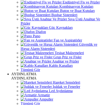
Endüstriyel Fiş ve Prizler
Kombinasyon Kutuları
Buton ve Buat Kutuları
Busbar Sistemleri
Sıva Üstü Anahtar Ve
Prizler
Güç Kaynakları
Diafon
Pano
Fan ve Aspiratörler
Güvenlik ve
Hırsız Alarm Sistemleri
Tesisat Malzemeleri
Grup Priz ve Fişler
Anahtar ve Prizler
Kablo Kanalları
Tümünü Gör
AYDINLATMA
AYDINLATMA
Hareket Sensörleri
Işıldak ve Fenerler
Led Aydınlatma
Armatür
Ampuller
Tümünü Gör