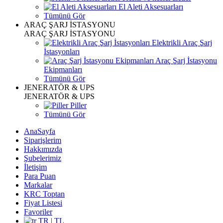
El Aleti Aksesuarları
Tümünü Gör
ARAÇ ŞARJ İSTASYONU
ARAÇ ŞARJ İSTASYONU
Elektrikli Araç Şarj
İstasyonları
Araç Şarj İstasyonu
Ekipmanları
Tümünü Gör
JENERATÖR & UPS
JENERATÖR & UPS
Piller
Tümünü Gör
AnaSayfa
Siparişlerim
Hakkımızda
Şubelerimiz
İletişim
Para Puan
Markalar
KRC Toptan
Fiyat Listesi
Favoriler
TR | TL