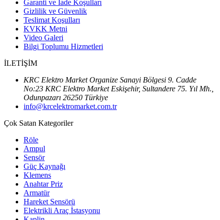
Garanti ve İade Koşulları
Gizlilik ve Güvenlik
Teslimat Koşulları
KVKK Metni
Video Galeri
Bilgi Toplumu Hizmetleri
İLETİŞİM
KRC Elektro Market Organize Sanayi Bölgesi 9. Cadde
No:23 KRC Elektro Market Eskişehir, Sultandere 75. Yıl Mh.,
Odunpazarı 26250 Türkiye
info@krcelektromarket.com.tr
Çok Satan Kategoriler
Röle
Ampul
Sensör
Güç Kaynağı
Klemens
Anahtar Priz
Armatür
Hareket Sensörü
Elektrikli Araç İstasyonu
Kaplin