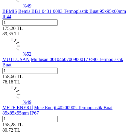
%
49
BEMİS
Bemis BB1-0431-0083 Termoplastik Buat 95x95x60mm
IP44
175,20
TL
89,35
TL
%
52
MUTLUSAN
Mutlusan 0010460700900017 Ø90 Termoplastik
Buat
158,66
TL
76,16
TL
%
49
METE ENERJİ
Mete Enerji 40200905 Termoplastik Buat
85x85x55mm IP67
158,28
TL
80,72
TL