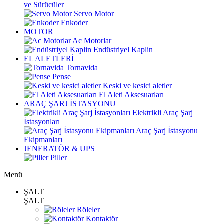
ve Sürücüler
Servo Motor
Enkoder
MOTOR
Ac Motorlar
Endüstriyel Kaplin
EL ALETLERİ
Tornavida
Pense
Keski ve kesici aletler
El Aleti Aksesuarları
ARAÇ ŞARJ İSTASYONU
Elektrikli Araç Şarj
İstasyonları
Araç Şarj İstasyonu
Ekipmanları
JENERATÖR & UPS
Piller
Menü
ŞALT
ŞALT
Röleler
Kontaktör