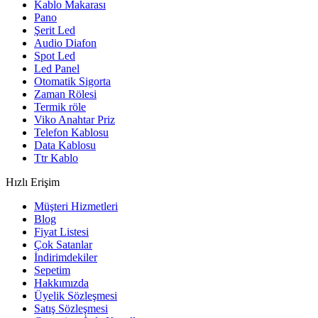
Kablo Makarası
Pano
Şerit Led
Audio Diafon
Spot Led
Led Panel
Otomatik Sigorta
Zaman Rölesi
Termik röle
Viko Anahtar Priz
Telefon Kablosu
Data Kablosu
Ttr Kablo
Hızlı Erişim
Müşteri Hizmetleri
Blog
Fiyat Listesi
Çok Satanlar
İndirimdekiler
Sepetim
Hakkımızda
Üyelik Sözleşmesi
Satış Sözleşmesi