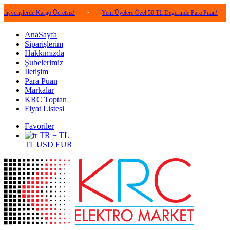
erde Kargo Ücretsiz!
•
Yeni Üyelere Özel 50 TL Değerinde Para Puan!
•
5.00
AnaSayfa
Siparişlerim
Hakkımızda
Şubelerimiz
İletişim
Para Puan
Markalar
KRC Toptan
Fiyat Listesi
Favoriler
TR − TL
TL
USD
EUR