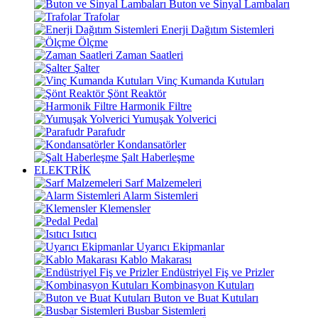
Buton ve Sinyal Lambaları
Trafolar
Enerji Dağıtım Sistemleri
Ölçme
Zaman Saatleri
Şalter
Vinç Kumanda Kutuları
Şönt Reaktör
Harmonik Filtre
Yumuşak Yolverici
Parafudr
Kondansatörler
Şalt Haberleşme
ELEKTRİK
Sarf Malzemeleri
Alarm Sistemleri
Klemensler
Pedal
Isıtıcı
Uyarıcı Ekipmanlar
Kablo Makarası
Endüstriyel Fiş ve Prizler
Kombinasyon Kutuları
Buton ve Buat Kutuları
Busbar Sistemleri