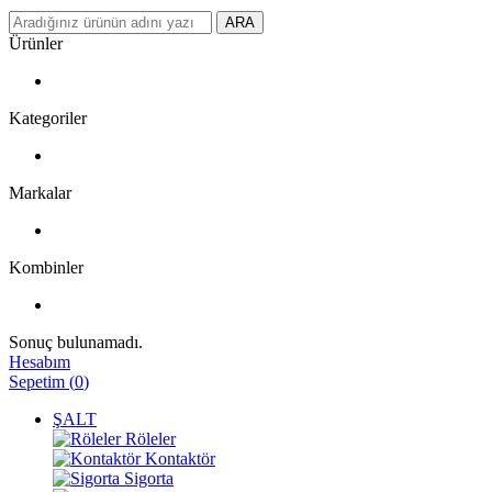
ARA
Ürünler
Kategoriler
Markalar
Kombinler
Sonuç bulunamadı.
Hesabım
Sepetim
(
0
)
ŞALT
Röleler
Kontaktör
Sigorta