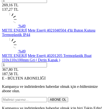
269,16
TL
137,27
TL
%
49
METE ENERJİ
Mete Enerji 4021040504 4'lü Buton Kutusu
Termoplastik IP44
%
49
METE ENERJİ
Mete Enerji 40201205 Termoplastik Buat
110x110x100mm Gri ( Derin Kapak )
367,80
TL
187,58
TL
E - BÜLTEN ABONELİĞİ
Kampanya ve indirimlerden haberdar olmak için e-bültenimize
abone olun.
ABONE OL
Kampanya ve indirimlerden haberdar olmak için bizi Takip Edin!