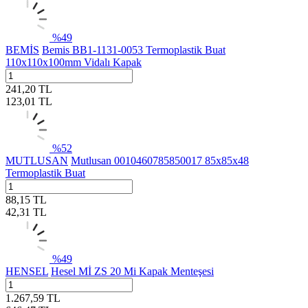
%
49
BEMİS
Bemis BB1-1131-0053 Termoplastik Buat
110x110x100mm Vidalı Kapak
241,20
TL
123,01
TL
%
52
MUTLUSAN
Mutlusan 0010460785850017 85x85x48
Termoplastik Buat
88,15
TL
42,31
TL
%
49
HENSEL
Hesel Mİ ZS 20 Mi Kapak Menteşesi
1.267,59
TL