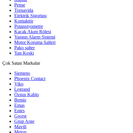
Pense
Tornavida
Elektrik Sigortası
Kontaktör
Potansiyometre
Kaçak Akım Rölesi
Yangın Alarm Sistemi
Motor Koruma Şalteri
Pako şalter
Yan Keski
Çok Satan Markalar
Siemens
Phoenix Contact
Viko
Legrand
Öznur Kablo
Bemis
Emas
Entes
Gwest
Grup Arge
Mavili
Metop