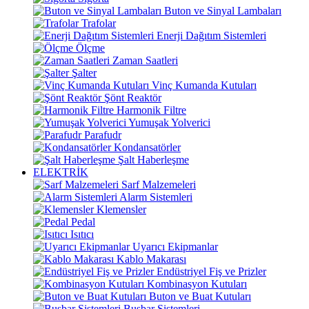
Buton ve Sinyal Lambaları
Trafolar
Enerji Dağıtım Sistemleri
Ölçme
Zaman Saatleri
Şalter
Vinç Kumanda Kutuları
Şönt Reaktör
Harmonik Filtre
Yumuşak Yolverici
Parafudr
Kondansatörler
Şalt Haberleşme
ELEKTRİK
Sarf Malzemeleri
Alarm Sistemleri
Klemensler
Pedal
Isıtıcı
Uyarıcı Ekipmanlar
Kablo Makarası
Endüstriyel Fiş ve Prizler
Kombinasyon Kutuları
Buton ve Buat Kutuları
Busbar Sistemleri