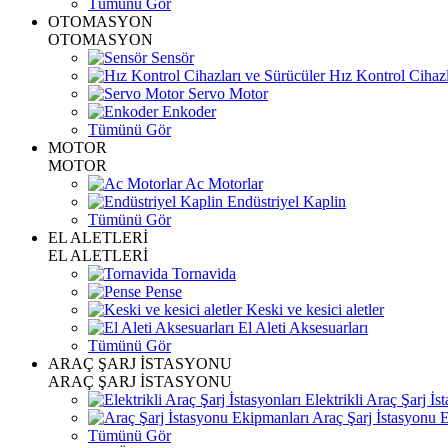
Tümünü Gör
OTOMASYON
OTOMASYON
Sensör
Hız Kontrol Cihazl
Servo Motor
Enkoder
Tümünü Gör
MOTOR
MOTOR
Ac Motorlar
Endüstriyel Kaplin
Tümünü Gör
EL ALETLERİ
EL ALETLERİ
Tornavida
Pense
Keski ve kesici aletler
El Aleti Aksesuarları
Tümünü Gör
ARAÇ ŞARJ İSTASYONU
ARAÇ ŞARJ İSTASYONU
Elektrikli Araç Şarj İst
Araç Şarj İstasyonu 
Tümünü Gör