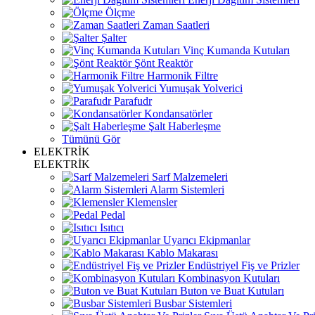
Ölçme
Zaman Saatleri
Şalter
Vinç Kumanda Kutuları
Şönt Reaktör
Harmonik Filtre
Yumuşak Yolverici
Parafudr
Kondansatörler
Şalt Haberleşme
Tümünü Gör
ELEKTRİK
ELEKTRİK
Sarf Malzemeleri
Alarm Sistemleri
Klemensler
Pedal
Isıtıcı
Uyarıcı Ekipmanlar
Kablo Makarası
Endüstriyel Fiş ve Prizler
Kombinasyon Kutuları
Buton ve Buat Kutuları
Busbar Sistemleri