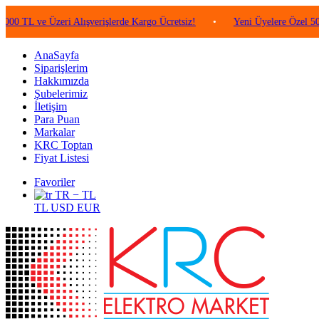
ve Üzeri Alışverişlerde Kargo Ücretsiz!
•
Yeni Üyelere Özel 50 TL Değe
AnaSayfa
Siparişlerim
Hakkımızda
Şubelerimiz
İletişim
Para Puan
Markalar
KRC Toptan
Fiyat Listesi
Favoriler
TR − TL
TL
USD
EUR