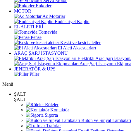
Servo Motor
Enkoder
MOTOR
Ac Motorlar
Endüstriyel Kaplin
EL ALETLERİ
Tornavida
Pense
Keski ve kesici aletler
El Aleti Aksesuarları
ARAÇ ŞARJ İSTASYONU
Elektrikli Araç Şarj İstasyonl
Araç Şarj İstasyonu Ekipma
JENERATÖR & UPS
Piller
Menü
ŞALT
ŞALT
Röleler
Kontaktör
Sigorta
Buton ve Sinyal Lambaları
Trafolar
Enerji Dağıtım Sistemleri