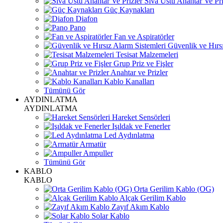
Sıva Üstü Anahtar Ve Pri
Güç Kaynakları
Diafon
Pano
Fan ve Aspiratörler
Güvenlik ve Hırsı
Tesisat Malzemeleri
Grup Priz ve Fişler
Anahtar ve Prizler
Kablo Kanalları
Tümünü Gör
AYDINLATMA
AYDINLATMA
Hareket Sensörleri
Işıldak ve Fenerler
Led Aydınlatma
Armatür
Ampuller
Tümünü Gör
KABLO
KABLO
Orta Gerilim Kablo (OG)
Alçak Gerilim Kablo
Zayıf Akım Kablo
Solar Kablo