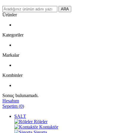
ARA
Ürünler
Kategoriler
Markalar
Kombinler
Sonuç bulunamadı.
Hesabım
Sepetim
(
0
)
ŞALT
Röleler
Kontaktör
Sigorta