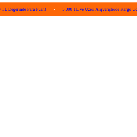
rinde Para Puan!
•
5.000 TL ve Üzeri Alışverişlerde Kargo Ücretsiz!