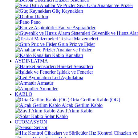
Sıva Üstü Anahtar Ve Prizler
Güç Kaynakları
Diafon
Pano
Fan ve Aspiratörler
Güvenlik ve Hırsız Alar
Tesisat Malzemeleri
Grup Priz ve Fişler
Anahtar ve Prizler
Kablo Kanalları
AYDINLATMA
Hareket Sensörleri
Işıldak ve Fenerler
Led Aydınlatma
Armatür
Ampuller
KABLO
Orta Gerilim Kablo (OG)
Alçak Gerilim Kablo
Zayıf Akım Kablo
Solar Kablo
OTOMASYON
Sensör
Hız Kontrol Cihazları ve