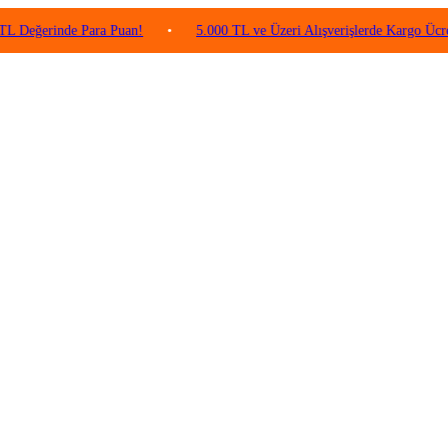
erinde Para Puan!
•
5.000 TL ve Üzeri Alışverişlerde Kargo Ücretsiz!