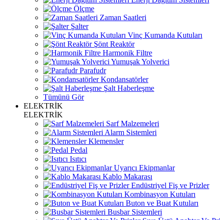
Ölçme
Zaman Saatleri
Şalter
Vinç Kumanda Kutuları
Şönt Reaktör
Harmonik Filtre
Yumuşak Yolverici
Parafudr
Kondansatörler
Şalt Haberleşme
Tümünü Gör
ELEKTRİK
ELEKTRİK
Sarf Malzemeleri
Alarm Sistemleri
Klemensler
Pedal
Isıtıcı
Uyarıcı Ekipmanlar
Kablo Makarası
Endüstriyel Fiş ve Prizler
Kombinasyon Kutuları
Buton ve Buat Kutuları
Busbar Sistemleri