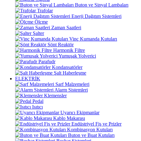
Buton ve Sinyal Lambaları
Trafolar
Enerji Dağıtım Sistemleri
Ölçme
Zaman Saatleri
Şalter
Vinç Kumanda Kutuları
Şönt Reaktör
Harmonik Filtre
Yumuşak Yolverici
Parafudr
Kondansatörler
Şalt Haberleşme
ELEKTRİK
Sarf Malzemeleri
Alarm Sistemleri
Klemensler
Pedal
Isıtıcı
Uyarıcı Ekipmanlar
Kablo Makarası
Endüstriyel Fiş ve Prizler
Kombinasyon Kutuları
Buton ve Buat Kutuları
Busbar Sistemleri