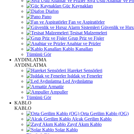
Sıva Üstü Anahtar Ve Pri
Güç Kaynakları
Diafon
Pano
Fan ve Aspiratörler
Güvenlik ve Hırsı
Tesisat Malzemeleri
Grup Priz ve Fişler
Anahtar ve Prizler
Kablo Kanalları
Tümünü Gör
AYDINLATMA
AYDINLATMA
Hareket Sensörleri
Işıldak ve Fenerler
Led Aydınlatma
Armatür
Ampuller
Tümünü Gör
KABLO
KABLO
Orta Gerilim Kablo (OG)
Alçak Gerilim Kablo
Zayıf Akım Kablo
Solar Kablo