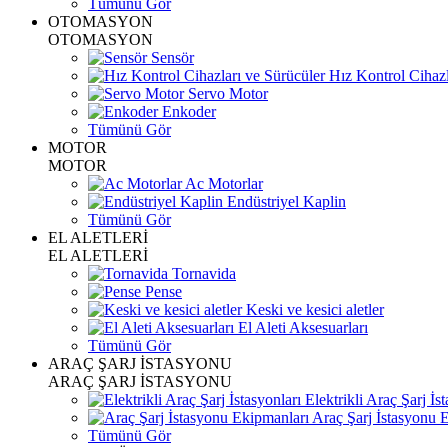
Tümünü Gör
OTOMASYON
OTOMASYON
Sensör
Hız Kontrol Cihazl
Servo Motor
Enkoder
Tümünü Gör
MOTOR
MOTOR
Ac Motorlar
Endüstriyel Kaplin
Tümünü Gör
EL ALETLERİ
EL ALETLERİ
Tornavida
Pense
Keski ve kesici aletler
El Aleti Aksesuarları
Tümünü Gör
ARAÇ ŞARJ İSTASYONU
ARAÇ ŞARJ İSTASYONU
Elektrikli Araç Şarj İst
Araç Şarj İstasyonu 
Tümünü Gör