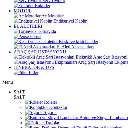
Servo Motor
Enkoder
MOTOR
Ac Motorlar
Endüstriyel Kaplin
EL ALETLERİ
Tornavida
Pense
Keski ve kesici aletler
El Aleti Aksesuarları
ARAÇ ŞARJ İSTASYONU
Elektrikli Araç Şarj İstasyonl
Araç Şarj İstasyonu Ekipma
JENERATÖR & UPS
Piller
Menü
ŞALT
ŞALT
Röleler
Kontaktör
Sigorta
Buton ve Sinyal Lambaları
Trafolar
Enerji Dağıtım Sistemleri