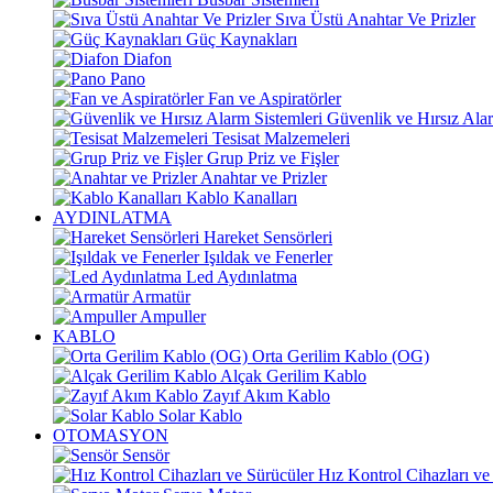
Sıva Üstü Anahtar Ve Prizler
Güç Kaynakları
Diafon
Pano
Fan ve Aspiratörler
Güvenlik ve Hırsız Alar
Tesisat Malzemeleri
Grup Priz ve Fişler
Anahtar ve Prizler
Kablo Kanalları
AYDINLATMA
Hareket Sensörleri
Işıldak ve Fenerler
Led Aydınlatma
Armatür
Ampuller
KABLO
Orta Gerilim Kablo (OG)
Alçak Gerilim Kablo
Zayıf Akım Kablo
Solar Kablo
OTOMASYON
Sensör
Hız Kontrol Cihazları ve