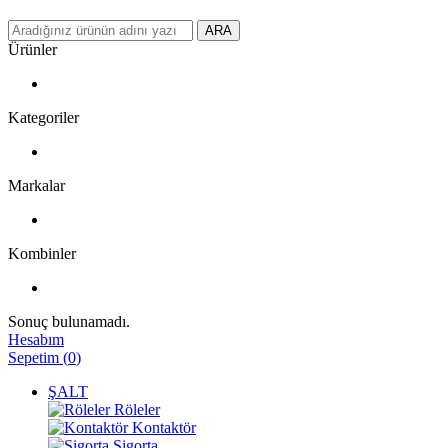
ARA
Ürünler
Kategoriler
Markalar
Kombinler
Sonuç bulunamadı.
Hesabım
Sepetim
(
0
)
ŞALT
Röleler
Kontaktör
Sigorta