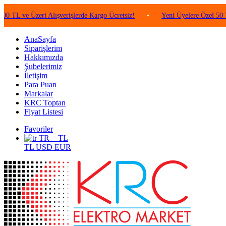
ve Üzeri Alışverişlerde Kargo Ücretsiz!
•
Yeni Üyelere Özel 50 TL Değ
AnaSayfa
Siparişlerim
Hakkımızda
Şubelerimiz
İletişim
Para Puan
Markalar
KRC Toptan
Fiyat Listesi
Favoriler
TR − TL
TL
USD
EUR