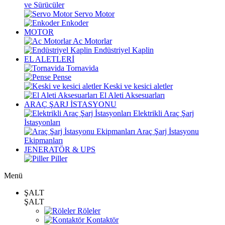
ve Sürücüler
Servo Motor
Enkoder
MOTOR
Ac Motorlar
Endüstriyel Kaplin
EL ALETLERİ
Tornavida
Pense
Keski ve kesici aletler
El Aleti Aksesuarları
ARAÇ ŞARJ İSTASYONU
Elektrikli Araç Şarj
İstasyonları
Araç Şarj İstasyonu
Ekipmanları
JENERATÖR & UPS
Piller
Menü
ŞALT
ŞALT
Röleler
Kontaktör