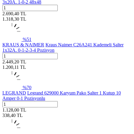
3x20A. 1-0-2 48x48
2.690,40
TL
1.318,30
TL
%
51
KRAUS & NAIMER
Kraus Naimer C26A241 Kademeli Şalter
1x32A. 0-1-2-3-4 Pozisyon
2.449,20
TL
1.200,11
TL
%
70
LEGRAND
Legrand 629000 Karyum Pako Şalter 1 Kutup 10
Amper 0-1 Pozisyonlu
1.128,00
TL
338,40
TL