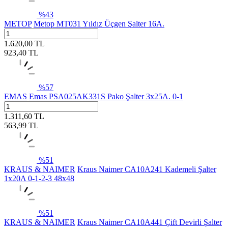
%
43
METOP
Metop MT031 Yıldız Üçgen Şalter 16A.
1.620,00
TL
923,40
TL
%
57
EMAS
Emas PSA025AK331S Pako Şalter 3x25A. 0-1
1.311,60
TL
563,99
TL
%
51
KRAUS & NAIMER
Kraus Naimer CA10A241 Kademeli Şalter
1x20A 0-1-2-3 48x48
%
51
KRAUS & NAIMER
Kraus Naimer CA10A441 Çift Devirli Şalter