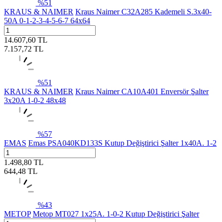
%
51
KRAUS & NAIMER
Kraus Naimer C32A285 Kademeli S.3x40-
50A 0-1-2-3-4-5-6-7 64x64
14.607,60
TL
7.157,72
TL
%
51
KRAUS & NAIMER
Kraus Naimer CA10A401 Enversör Şalter
3x20A 1-0-2 48x48
%
57
EMAS
Emas PSA040KD133S Kutup Değiştirici Şalter 1x40A. 1-2
1.498,80
TL
644,48
TL
%
43
METOP
Metop MT027 1x25A. 1-0-2 Kutup Değiştirici Şalter