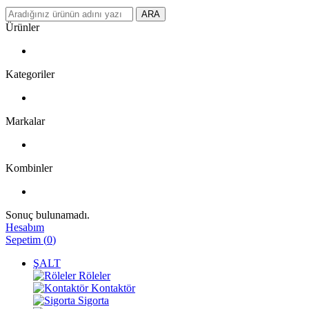
ARA
Ürünler
Kategoriler
Markalar
Kombinler
Sonuç bulunamadı.
Hesabım
Sepetim
(
0
)
ŞALT
Röleler
Kontaktör
Sigorta