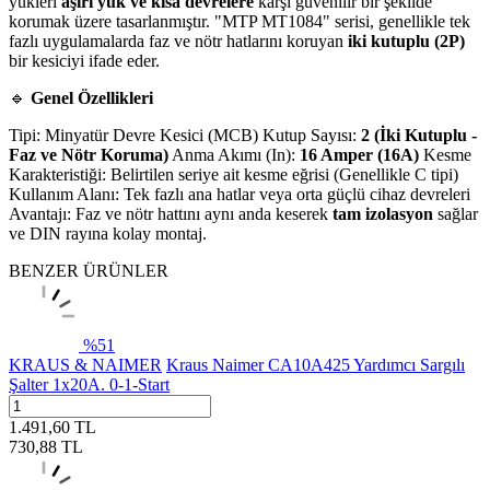
yükleri
aşırı yük ve kısa devrelere
karşı güvenilir bir şekilde
korumak üzere tasarlanmıştır. "MTP MT1084" serisi, genellikle tek
fazlı uygulamalarda faz ve nötr hatlarını koruyan
iki kutuplu (2P)
bir kesiciyi ifade eder.
🔹
Genel Özellikleri
Tipi: Minyatür Devre Kesici (MCB) Kutup Sayısı:
2 (İki Kutuplu -
Faz ve Nötr Koruma)
Anma Akımı (In):
16 Amper (16A)
Kesme
Karakteristiği: Belirtilen seriye ait kesme eğrisi (Genellikle C tipi)
Kullanım Alanı: Tek fazlı ana hatlar veya orta güçlü cihaz devreleri
Avantajı: Faz ve nötr hattını aynı anda keserek
tam izolasyon
sağlar
ve DIN rayına kolay montaj.
BENZER ÜRÜNLER
%
51
KRAUS & NAIMER
Kraus Naimer CA10A425 Yardımcı Sargılı
Şalter 1x20A. 0-1-Start
1.491,60
TL
730,88
TL