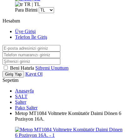
TR | TL
Para Birimi
Hesabım
Üye Girişi
Telefon İle Giriş
Beni Hatırla
Şifremi Unuttum
Kayıt Ol
Giriş Yap
Sepetim
Anasayfa
ŞALT
Şalter
Pako Şalter
Metop MT1084 Voltmetre Komütatör Daimi Dönen 6
Pozisyon 16A.