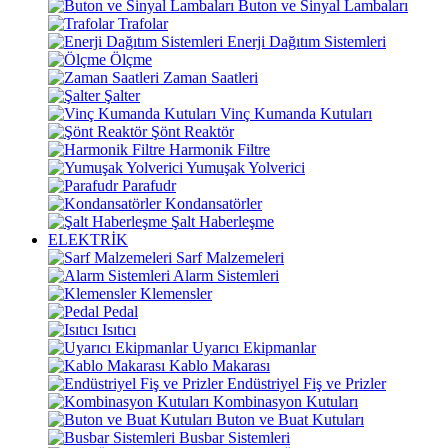
Buton ve Sinyal Lambaları
Trafolar
Enerji Dağıtım Sistemleri
Ölçme
Zaman Saatleri
Şalter
Vinç Kumanda Kutuları
Şönt Reaktör
Harmonik Filtre
Yumuşak Yolverici
Parafudr
Kondansatörler
Şalt Haberleşme
ELEKTRİK
Sarf Malzemeleri
Alarm Sistemleri
Klemensler
Pedal
Isıtıcı
Uyarıcı Ekipmanlar
Kablo Makarası
Endüstriyel Fiş ve Prizler
Kombinasyon Kutuları
Buton ve Buat Kutuları
Busbar Sistemleri