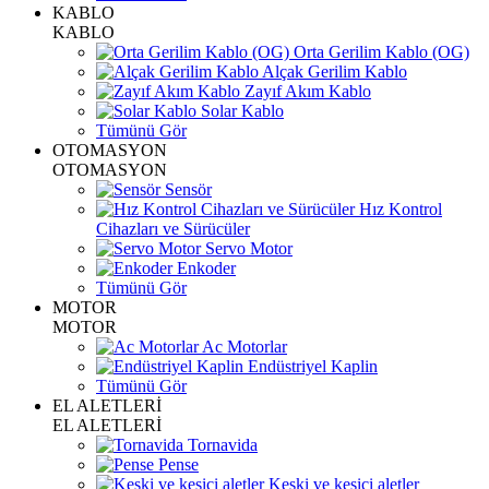
KABLO
KABLO
Orta Gerilim Kablo (OG)
Alçak Gerilim Kablo
Zayıf Akım Kablo
Solar Kablo
Tümünü Gör
OTOMASYON
OTOMASYON
Sensör
Hız Kontrol
Cihazları ve Sürücüler
Servo Motor
Enkoder
Tümünü Gör
MOTOR
MOTOR
Ac Motorlar
Endüstriyel Kaplin
Tümünü Gör
EL ALETLERİ
EL ALETLERİ
Tornavida
Pense
Keski ve kesici aletler