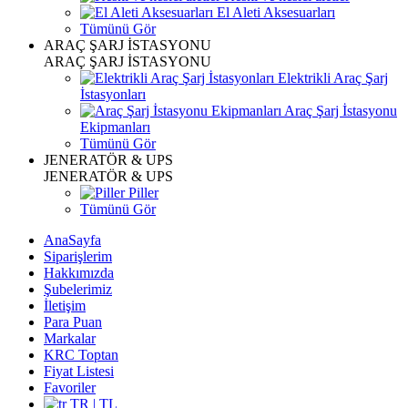
El Aleti Aksesuarları
Tümünü Gör
ARAÇ ŞARJ İSTASYONU
ARAÇ ŞARJ İSTASYONU
Elektrikli Araç Şarj
İstasyonları
Araç Şarj İstasyonu
Ekipmanları
Tümünü Gör
JENERATÖR & UPS
JENERATÖR & UPS
Piller
Tümünü Gör
AnaSayfa
Siparişlerim
Hakkımızda
Şubelerimiz
İletişim
Para Puan
Markalar
KRC Toptan
Fiyat Listesi
Favoriler
TR | TL