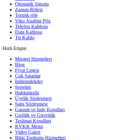
Otomatik Sigorta
Zaman Rölesi
Termik röle
Viko Anahtar Priz
Telefon Kablosu
Data Kablosu
Ttr Kablo
Hızlı Erişim
Müşteri Hizmetleri
Blog
Fiyat Listesi
Çok Satanlar
İndirimdekiler
Sepetim
Hakkımızda
Üyelik Sözleşmesi
Satış Sözleşmesi
Garanti ve İade Koşulları
Gizlilik ve Güvenlik
Teslimat Koşulları
KVKK Metni
Video Galeri
Bilgi Toplumu Hizmetleri