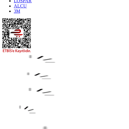
LOSPAR
ALCU
3M