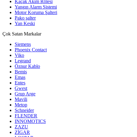
Kaçak Akım Rölesi
Yangın Alarm Sistemi
Motor Koruma Şalteri
Pako şalter
Yan Keski
Çok Satan Markalar
Siemens
Phoenix Contact
Viko
Legrand
Öznur Kablo
Bemis
Emas
Entes
Gwest
Grup Arge
Mavili
Metop
Schneider
FLENDER
INNOMOTICS
ZAZU
ZİGAR