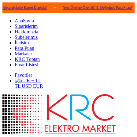
lerde Kargo Ücretsiz!
•
Yeni Üyelere Özel 50 TL Değerinde Para Puan!
•
5.0
AnaSayfa
Siparişlerim
Hakkımızda
Şubelerimiz
İletişim
Para Puan
Markalar
KRC Toptan
Fiyat Listesi
Favoriler
TR − TL
TL
USD
EUR