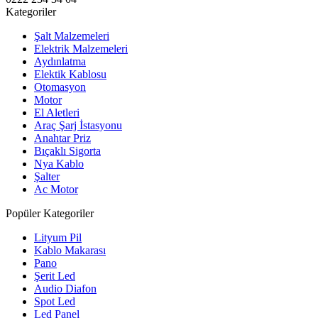
Kategoriler
Şalt Malzemeleri
Elektrik Malzemeleri
Aydınlatma
Elektik Kablosu
Otomasyon
Motor
El Aletleri
Araç Şarj İstasyonu
Anahtar Priz
Bıçaklı Sigorta
Nya Kablo
Şalter
Ac Motor
Popüler Kategoriler
Lityum Pil
Kablo Makarası
Pano
Şerit Led
Audio Diafon
Spot Led
Led Panel