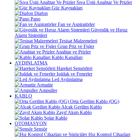
Sıva Üstü Anahtar Ve Prizler
Güç Kaynakları
Diafon
Pano
Fan ve Aspiratörler
Güvenlik ve Hırsız
Alarm Sistemleri
Tesisat Malzemeleri
Grup Priz ve Fişler
Anahtar ve Prizler
Kablo Kanalları
AYDINLATMA
Hareket Sensörleri
Işıldak ve Fenerler
Led Aydınlatma
Armatür
Ampuller
KABLO
Orta Gerilim Kablo (OG)
Alçak Gerilim Kablo
Zayıf Akım Kablo
Solar Kablo
OTOMASYON
Sensör
Hız Kontrol Cihazları