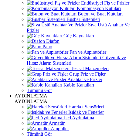
Endüstriyel Fiş ve Prizler
Kombinasyon Kutuları
Buton ve Buat Kutuları
Busbar Sistemleri
Sıva Üstü Anahtar Ve
Prizler
Güç Kaynakları
Diafon
Pano
Fan ve Aspiratörler
Güvenlik ve
Hırsız Alarm Sistemleri
Tesisat Malzemeleri
Grup Priz ve Fişler
Anahtar ve Prizler
Kablo Kanalları
Tümünü Gör
AYDINLATMA
AYDINLATMA
Hareket Sensörleri
Işıldak ve Fenerler
Led Aydınlatma
Armatür
Ampuller
Tümünü Gör