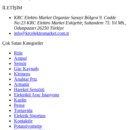
İLETİŞİM
KRC Elektro Market Organize Sanayi Bölgesi 9. Cadde
No:23 KRC Elektro Market Eskişehir, Sultandere 75. Yıl Mh.,
Odunpazarı 26250 Türkiye
info@krcelektromarket.com.tr
Çok Satan Kategoriler
Röle
Ampul
Sensör
Güç Kaynağı
Klemens
Anahtar Priz
Armatür
Hareket Sensörü
Elektrikli Araç İstasyonu
Kaplin
Pense
Tornavida
Elektrik Sigortası
Kontaktör
Potansiyometre