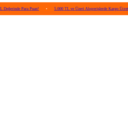
nde Para Puan!
•
5.000 TL ve Üzeri Alışverişlerde Kargo Ücretsiz!
•