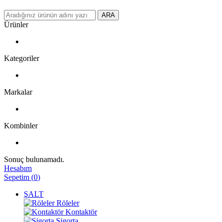
ARA
Ürünler
Kategoriler
Markalar
Kombinler
Sonuç bulunamadı.
Hesabım
Sepetim
(
0
)
ŞALT
Röleler
Kontaktör
Sigorta