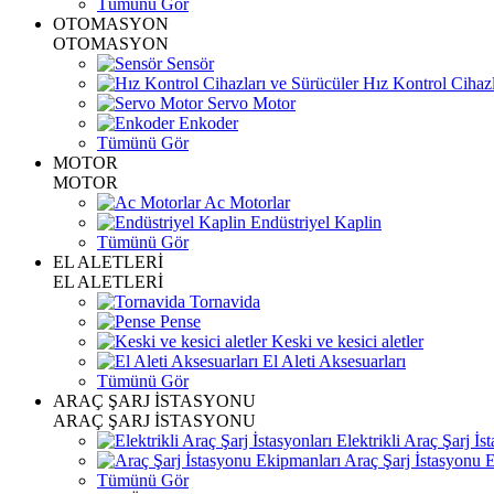
Tümünü Gör
OTOMASYON
OTOMASYON
Sensör
Hız Kontrol Cihazl
Servo Motor
Enkoder
Tümünü Gör
MOTOR
MOTOR
Ac Motorlar
Endüstriyel Kaplin
Tümünü Gör
EL ALETLERİ
EL ALETLERİ
Tornavida
Pense
Keski ve kesici aletler
El Aleti Aksesuarları
Tümünü Gör
ARAÇ ŞARJ İSTASYONU
ARAÇ ŞARJ İSTASYONU
Elektrikli Araç Şarj İst
Araç Şarj İstasyonu 
Tümünü Gör