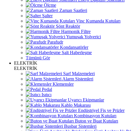
Ölçme
Zaman Saatleri
Şalter
Vinç Kumanda Kutuları
Şönt Reaktör
Harmonik Filtre
Yumuşak Yolverici
Parafudr
Kondansatörler
Şalt Haberleşme
Tümünü Gör
ELEKTRİK
ELEKTRİK
Sarf Malzemeleri
Alarm Sistemleri
Klemensler
Pedal
Isıtıcı
Uyarıcı Ekipmanlar
Kablo Makarası
Endüstriyel Fiş ve Prizler
Kombinasyon Kutuları
Buton ve Buat Kutuları
Busbar Sistemleri