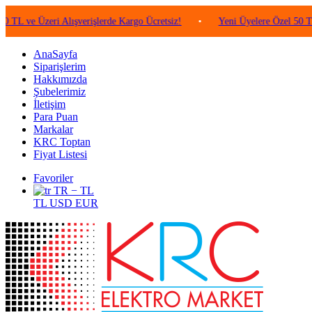
Üzeri Alışverişlerde Kargo Ücretsiz!
•
Yeni Üyelere Özel 50 TL Değeri
AnaSayfa
Siparişlerim
Hakkımızda
Şubelerimiz
İletişim
Para Puan
Markalar
KRC Toptan
Fiyat Listesi
Favoriler
TR − TL
TL
USD
EUR