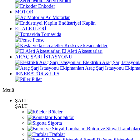
Servo Motor
Enkoder
MOTOR
Ac Motorlar
Endüstriyel Kaplin
EL ALETLERİ
Tornavida
Pense
Keski ve kesici aletler
El Aleti Aksesuarları
ARAÇ ŞARJ İSTASYONU
Elektrikli Araç Şarj İstasyonl
Araç Şarj İstasyonu Ekipma
JENERATÖR & UPS
Piller
Menü
ŞALT
ŞALT
Röleler
Kontaktör
Sigorta
Buton ve Sinyal Lambaları
Trafolar
Enerji Dağıtım Sistemleri