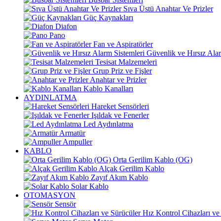
Sıva Üstü Anahtar Ve Prizler
Güç Kaynakları
Diafon
Pano
Fan ve Aspiratörler
Güvenlik ve Hırsız Alar
Tesisat Malzemeleri
Grup Priz ve Fişler
Anahtar ve Prizler
Kablo Kanalları
AYDINLATMA
Hareket Sensörleri
Işıldak ve Fenerler
Led Aydınlatma
Armatür
Ampuller
KABLO
Orta Gerilim Kablo (OG)
Alçak Gerilim Kablo
Zayıf Akım Kablo
Solar Kablo
OTOMASYON
Sensör
Hız Kontrol Cihazları ve