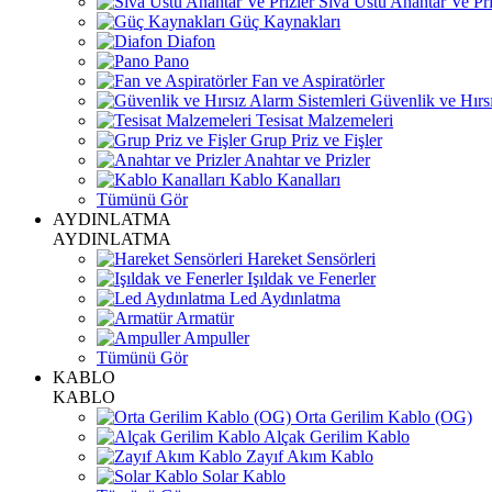
Sıva Üstü Anahtar Ve Pri
Güç Kaynakları
Diafon
Pano
Fan ve Aspiratörler
Güvenlik ve Hırsı
Tesisat Malzemeleri
Grup Priz ve Fişler
Anahtar ve Prizler
Kablo Kanalları
Tümünü Gör
AYDINLATMA
AYDINLATMA
Hareket Sensörleri
Işıldak ve Fenerler
Led Aydınlatma
Armatür
Ampuller
Tümünü Gör
KABLO
KABLO
Orta Gerilim Kablo (OG)
Alçak Gerilim Kablo
Zayıf Akım Kablo
Solar Kablo