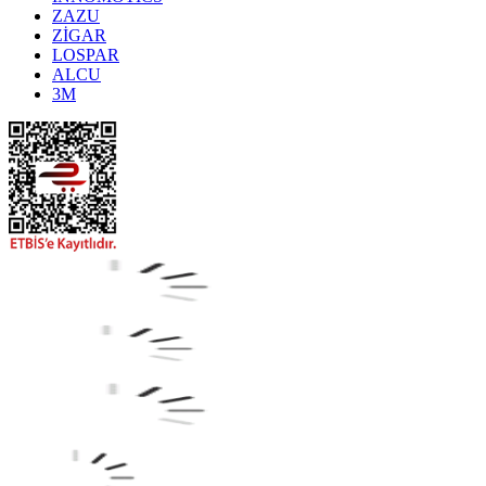
ZAZU
ZİGAR
LOSPAR
ALCU
3M