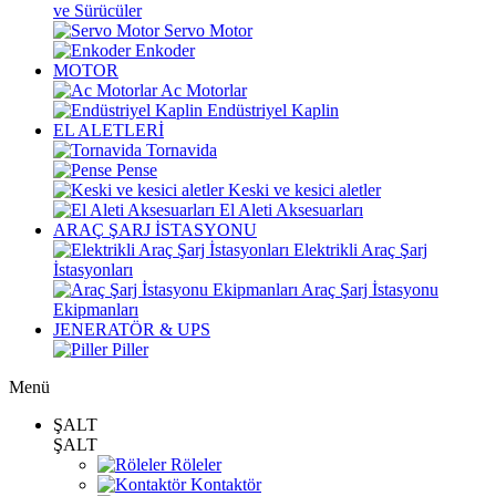
ve Sürücüler
Servo Motor
Enkoder
MOTOR
Ac Motorlar
Endüstriyel Kaplin
EL ALETLERİ
Tornavida
Pense
Keski ve kesici aletler
El Aleti Aksesuarları
ARAÇ ŞARJ İSTASYONU
Elektrikli Araç Şarj
İstasyonları
Araç Şarj İstasyonu
Ekipmanları
JENERATÖR & UPS
Piller
Menü
ŞALT
ŞALT
Röleler
Kontaktör