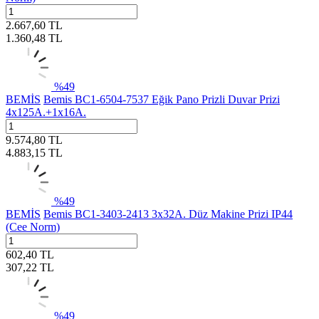
2.667,60
TL
1.360,48
TL
%
49
BEMİS
Bemis BC1-6504-7537 Eğik Pano Prizli Duvar Prizi
4x125A.+1x16A.
9.574,80
TL
4.883,15
TL
%
49
BEMİS
Bemis BC1-3403-2413 3x32A. Düz Makine Prizi IP44
(Cee Norm)
602,40
TL
307,22
TL
%
49