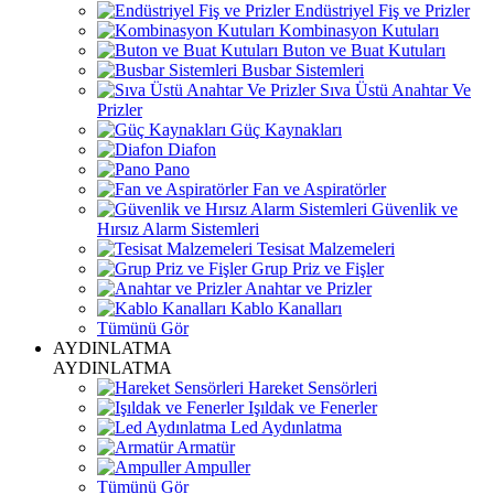
Endüstriyel Fiş ve Prizler
Kombinasyon Kutuları
Buton ve Buat Kutuları
Busbar Sistemleri
Sıva Üstü Anahtar Ve
Prizler
Güç Kaynakları
Diafon
Pano
Fan ve Aspiratörler
Güvenlik ve
Hırsız Alarm Sistemleri
Tesisat Malzemeleri
Grup Priz ve Fişler
Anahtar ve Prizler
Kablo Kanalları
Tümünü Gör
AYDINLATMA
AYDINLATMA
Hareket Sensörleri
Işıldak ve Fenerler
Led Aydınlatma
Armatür
Ampuller
Tümünü Gör