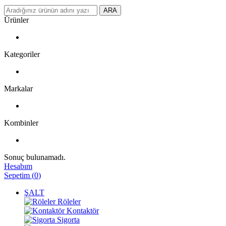
ARA
Ürünler
Kategoriler
Markalar
Kombinler
Sonuç bulunamadı.
Hesabım
Sepetim
(
0
)
ŞALT
Röleler
Kontaktör
Sigorta