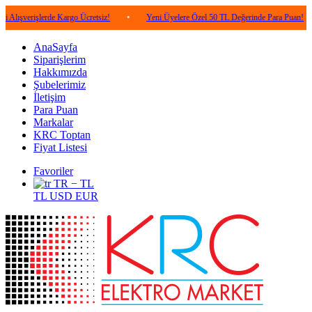
şlerde Kargo Ücretsiz!
•
Yeni Üyelere Özel 50 TL Değerinde Para Puan!
•
5.
AnaSayfa
Siparişlerim
Hakkımızda
Şubelerimiz
İletişim
Para Puan
Markalar
KRC Toptan
Fiyat Listesi
Favoriler
TR − TL
TL
USD
EUR