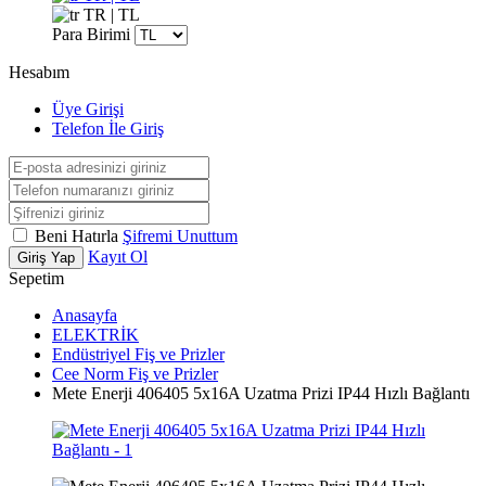
TR | TL
Para Birimi
Hesabım
Üye Girişi
Telefon İle Giriş
Beni Hatırla
Şifremi Unuttum
Kayıt Ol
Giriş Yap
Sepetim
Anasayfa
ELEKTRİK
Endüstriyel Fiş ve Prizler
Cee Norm Fiş ve Prizler
Mete Enerji 406405 5x16A Uzatma Prizi IP44 Hızlı Bağlantı