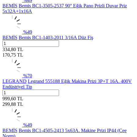
%
49
BEMİS
Bemis BC1-3505-2537 90° Eğik Pano Prizli Duvar Priz
5x32A+1x16A
%
49
BEMİS
Bemis BC1-1403-2011 3/16A Düz Fiş
334,80
TL
170,75
TL
%
70
LEGRAND
Legrand 555188 Eğik Makina Prizi 3P+T 16A. 400V
Endüstriyel Tip
999,60
TL
299,88
TL
%
49
BEMİS
Bemis BC1-4505-2413 5x63A. Makine Prizi IP44 (Cee
Norm)