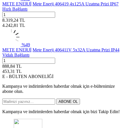
METE ENERJİ
Mete Enerji 406419 4x125A Uzatma Prizi IP67
Hızlı Bağlantı
8.319,24
TL
4.242,81
TL
%
49
METE ENERJİ
Mete Enerji 406411V 5x32A Uzatma Prizi IP44
Vidalı Bağlantı
888,84
TL
453,31
TL
E - BÜLTEN ABONELİĞİ
Kampanya ve indirimlerden haberdar olmak için e-bültenimize
abone olun.
ABONE OL
Kampanya ve indirimlerden haberdar olmak için bizi Takip Edin!