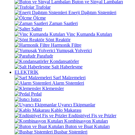
Buton ve Sinyal Lambaları
Trafolar
Enerji Dağıtım Sistemleri
Ölçme
Zaman Saatleri
Şalter
Vinç Kumanda Kutuları
Şönt Reaktör
Harmonik Filtre
Yumuşak Yolverici
Parafudr
Kondansatörler
Şalt Haberleşme
ELEKTRİK
Sarf Malzemeleri
Alarm Sistemleri
Klemensler
Pedal
Isıtıcı
Uyarıcı Ekipmanlar
Kablo Makarası
Endüstriyel Fiş ve Prizler
Kombinasyon Kutuları
Buton ve Buat Kutuları
Busbar Sistemleri