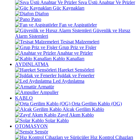
Sıva Üstü Anahtar Ve Prizler
Güç Kaynakları
Diafon
Pano
Fan ve Aspiratörler
Güvenlik ve Hırsız
Alarm Sistemleri
Tesisat Malzemeleri
Grup Priz ve Fişler
Anahtar ve Prizler
Kablo Kanalları
AYDINLATMA
Hareket Sensörleri
Işıldak ve Fenerler
Led Aydınlatma
Armatür
Ampuller
KABLO
Orta Gerilim Kablo (OG)
Alçak Gerilim Kablo
Zayıf Akım Kablo
Solar Kablo
OTOMASYON
Sensör
Hız Kontrol Cihazları