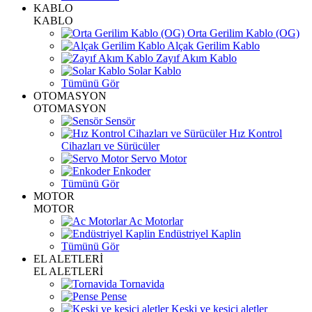
KABLO
KABLO
Orta Gerilim Kablo (OG)
Alçak Gerilim Kablo
Zayıf Akım Kablo
Solar Kablo
Tümünü Gör
OTOMASYON
OTOMASYON
Sensör
Hız Kontrol
Cihazları ve Sürücüler
Servo Motor
Enkoder
Tümünü Gör
MOTOR
MOTOR
Ac Motorlar
Endüstriyel Kaplin
Tümünü Gör
EL ALETLERİ
EL ALETLERİ
Tornavida
Pense
Keski ve kesici aletler