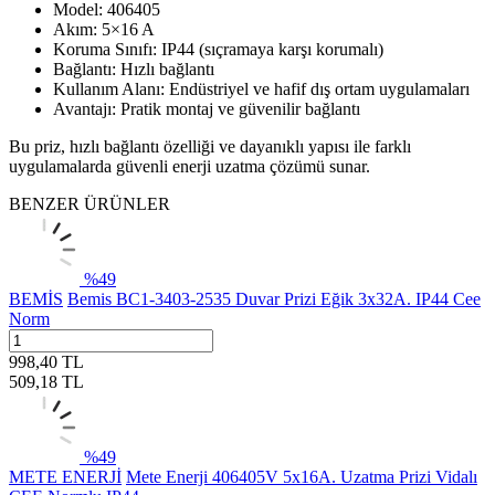
Model: 406405
Akım: 5×16 A
Koruma Sınıfı: IP44 (sıçramaya karşı korumalı)
Bağlantı: Hızlı bağlantı
Kullanım Alanı: Endüstriyel ve hafif dış ortam uygulamaları
Avantajı: Pratik montaj ve güvenilir bağlantı
Bu priz, hızlı bağlantı özelliği ve dayanıklı yapısı ile farklı
uygulamalarda güvenli enerji uzatma çözümü sunar.
BENZER ÜRÜNLER
%
49
BEMİS
Bemis BC1-3403-2535 Duvar Prizi Eğik 3x32A. IP44 Cee
Norm
998,40
TL
509,18
TL
%
49
METE ENERJİ
Mete Enerji 406405V 5x16A. Uzatma Prizi Vidalı