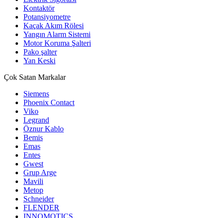
Kontaktör
Potansiyometre
Kaçak Akım Rölesi
Yangın Alarm Sistemi
Motor Koruma Şalteri
Pako şalter
Yan Keski
Çok Satan Markalar
Siemens
Phoenix Contact
Viko
Legrand
Öznur Kablo
Bemis
Emas
Entes
Gwest
Grup Arge
Mavili
Metop
Schneider
FLENDER
INNOMOTICS