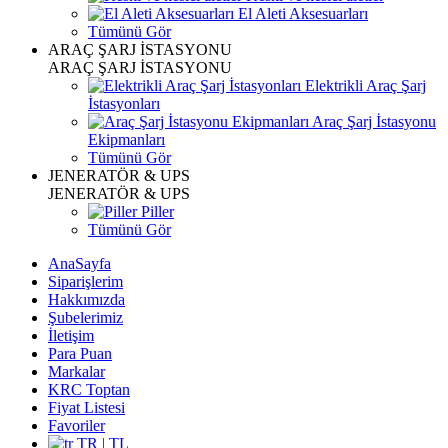
El Aleti Aksesuarları
Tümünü Gör
ARAÇ ŞARJ İSTASYONU
ARAÇ ŞARJ İSTASYONU
Elektrikli Araç Şarj
İstasyonları
Araç Şarj İstasyonu
Ekipmanları
Tümünü Gör
JENERATÖR & UPS
JENERATÖR & UPS
Piller
Tümünü Gör
AnaSayfa
Siparişlerim
Hakkımızda
Şubelerimiz
İletişim
Para Puan
Markalar
KRC Toptan
Fiyat Listesi
Favoriler
TR | TL