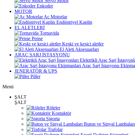
Servo Motor
Enkoder
MOTOR
Ac Motorlar
Endüstriyel Kaplin
EL ALETLERİ
Tornavida
Pense
Keski ve kesici aletler
El Aleti Aksesuarları
ARAÇ ŞARJ İSTASYONU
Elektrikli Araç Şarj İstasyonl
Araç Şarj İstasyonu Ekipma
JENERATÖR & UPS
Piller
Menü
ŞALT
ŞALT
Röleler
Kontaktör
Sigorta
Buton ve Sinyal Lambaları
Trafolar
Enerji Dağıtım Sistemleri