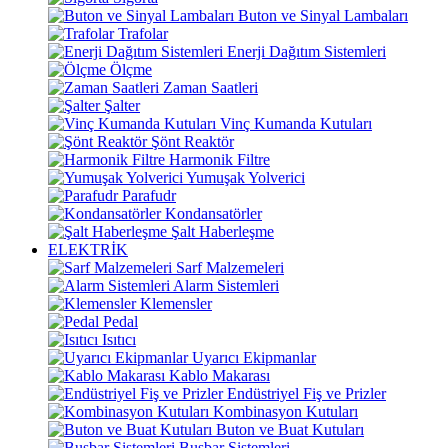
Buton ve Sinyal Lambaları
Trafolar
Enerji Dağıtım Sistemleri
Ölçme
Zaman Saatleri
Şalter
Vinç Kumanda Kutuları
Şönt Reaktör
Harmonik Filtre
Yumuşak Yolverici
Parafudr
Kondansatörler
Şalt Haberleşme
ELEKTRİK
Sarf Malzemeleri
Alarm Sistemleri
Klemensler
Pedal
Isıtıcı
Uyarıcı Ekipmanlar
Kablo Makarası
Endüstriyel Fiş ve Prizler
Kombinasyon Kutuları
Buton ve Buat Kutuları
Busbar Sistemleri