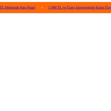
erinde Para Puan!
•
5.000 TL ve Üzeri Alışverişlerde Kargo Ücretsiz!