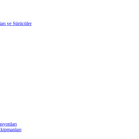
arı ve Sürücüler
asyonları
Ekipmanları