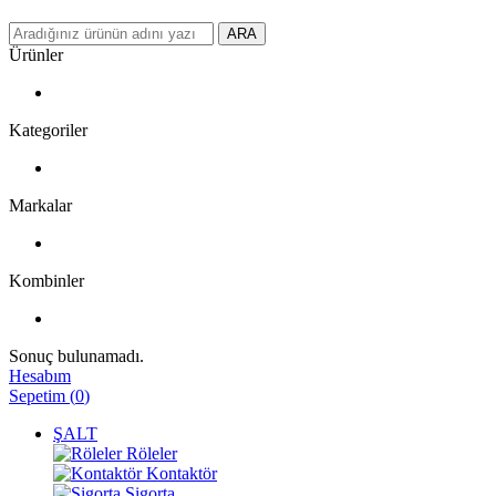
ARA
Ürünler
Kategoriler
Markalar
Kombinler
Sonuç bulunamadı.
Hesabım
Sepetim
(
0
)
ŞALT
Röleler
Kontaktör
Sigorta