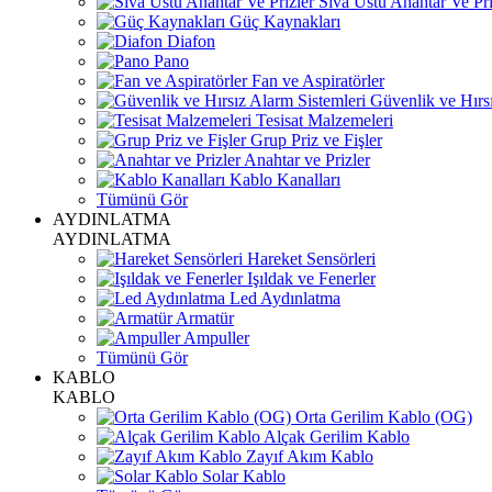
Sıva Üstü Anahtar Ve Pri
Güç Kaynakları
Diafon
Pano
Fan ve Aspiratörler
Güvenlik ve Hırsı
Tesisat Malzemeleri
Grup Priz ve Fişler
Anahtar ve Prizler
Kablo Kanalları
Tümünü Gör
AYDINLATMA
AYDINLATMA
Hareket Sensörleri
Işıldak ve Fenerler
Led Aydınlatma
Armatür
Ampuller
Tümünü Gör
KABLO
KABLO
Orta Gerilim Kablo (OG)
Alçak Gerilim Kablo
Zayıf Akım Kablo
Solar Kablo