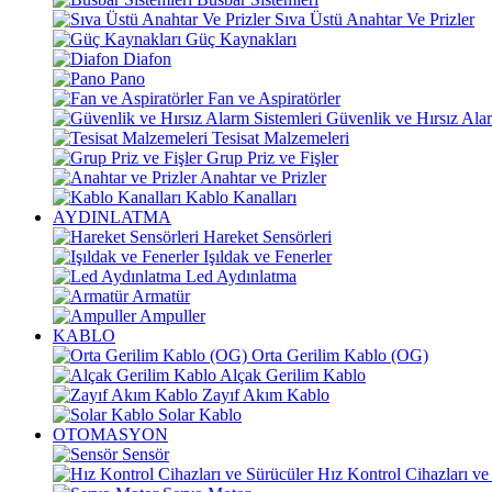
Sıva Üstü Anahtar Ve Prizler
Güç Kaynakları
Diafon
Pano
Fan ve Aspiratörler
Güvenlik ve Hırsız Alar
Tesisat Malzemeleri
Grup Priz ve Fişler
Anahtar ve Prizler
Kablo Kanalları
AYDINLATMA
Hareket Sensörleri
Işıldak ve Fenerler
Led Aydınlatma
Armatür
Ampuller
KABLO
Orta Gerilim Kablo (OG)
Alçak Gerilim Kablo
Zayıf Akım Kablo
Solar Kablo
OTOMASYON
Sensör
Hız Kontrol Cihazları ve