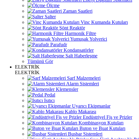
Ölçme
Zaman Saatleri
Şalter
Vinç Kumanda Kutuları
Şönt Reaktör
Harmonik Filtre
Yumuşak Yolverici
Parafudr
Kondansatörler
Şalt Haberleşme
Tümünü Gör
ELEKTRİK
ELEKTRİK
Sarf Malzemeleri
Alarm Sistemleri
Klemensler
Pedal
Isıtıcı
Uyarıcı Ekipmanlar
Kablo Makarası
Endüstriyel Fiş ve Prizler
Kombinasyon Kutuları
Buton ve Buat Kutuları
Busbar Sistemleri