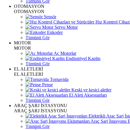
Tümünü Gör
OTOMASYON
OTOMASYON
Sensör
Hız Kontrol Cihazl
Servo Motor
Enkoder
Tümünü Gör
MOTOR
MOTOR
Ac Motorlar
Endüstriyel Kaplin
Tümünü Gör
EL ALETLERİ
EL ALETLERİ
Tornavida
Pense
Keski ve kesici aletler
El Aleti Aksesuarları
Tümünü Gör
ARAÇ ŞARJ İSTASYONU
ARAÇ ŞARJ İSTASYONU
Elektrikli Araç Şarj İst
Araç Şarj İstasyonu 
Tümünü Gör