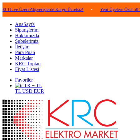
ve Üzeri Alışverişlerde Kargo Ücretsiz!
•
Yeni Üyelere Özel 50 TL Değ
AnaSayfa
Siparişlerim
Hakkımızda
Şubelerimiz
İletişim
Para Puan
Markalar
KRC Toptan
Fiyat Listesi
Favoriler
TR − TL
TL
USD
EUR