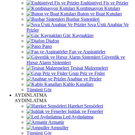
Endüstriyel Fiş ve Prizler
Kombinasyon Kutuları
Buton ve Buat Kutuları
Busbar Sistemleri
Sıva Üstü Anahtar Ve
Prizler
Güç Kaynakları
Diafon
Pano
Fan ve Aspiratörler
Güvenlik ve
Hırsız Alarm Sistemleri
Tesisat Malzemeleri
Grup Priz ve Fişler
Anahtar ve Prizler
Kablo Kanalları
Tümünü Gör
AYDINLATMA
AYDINLATMA
Hareket Sensörleri
Işıldak ve Fenerler
Led Aydınlatma
Armatür
Ampuller
Tümünü Gör