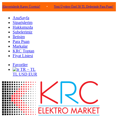
lerde Kargo Ücretsiz!
•
Yeni Üyelere Özel 50 TL Değerinde Para Puan!
•
5.0
AnaSayfa
Siparişlerim
Hakkımızda
Şubelerimiz
İletişim
Para Puan
Markalar
KRC Toptan
Fiyat Listesi
Favoriler
TR − TL
TL
USD
EUR