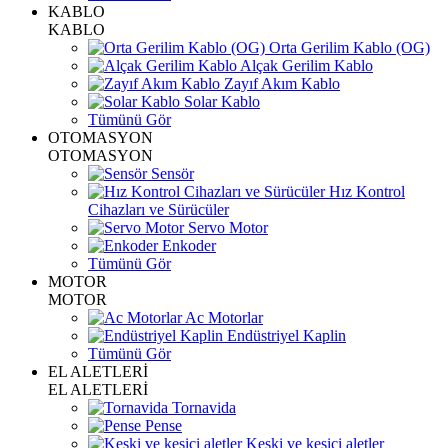
KABLO
KABLO
Orta Gerilim Kablo (OG)
Alçak Gerilim Kablo
Zayıf Akım Kablo
Solar Kablo
Tümünü Gör
OTOMASYON
OTOMASYON
Sensör
Hız Kontrol
Cihazları ve Sürücüler
Servo Motor
Enkoder
Tümünü Gör
MOTOR
MOTOR
Ac Motorlar
Endüstriyel Kaplin
Tümünü Gör
EL ALETLERİ
EL ALETLERİ
Tornavida
Pense
Keski ve kesici aletler