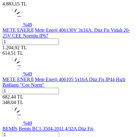
4.883,15
TL
%
49
METE ENERJİ
Mete Enerji 406130V 3x16A. Düz Fiş Vidalı 20-
25V CEE Normlu IP67
1.204,92
TL
614,51
TL
%
49
METE ENERJİ
Mete Enerji 406105 5x16A Düz Fiş IP44 Hızlı
Bağlantı "Cee Norm"
682,44
TL
348,04
TL
%
49
BEMİS
Bemis BC1-3504-2011 4/32A Düz Fiş