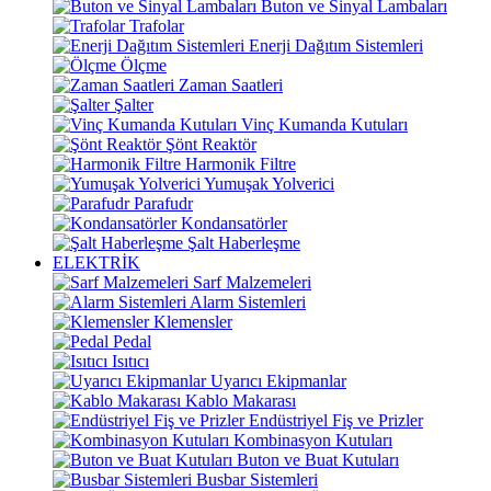
Buton ve Sinyal Lambaları
Trafolar
Enerji Dağıtım Sistemleri
Ölçme
Zaman Saatleri
Şalter
Vinç Kumanda Kutuları
Şönt Reaktör
Harmonik Filtre
Yumuşak Yolverici
Parafudr
Kondansatörler
Şalt Haberleşme
ELEKTRİK
Sarf Malzemeleri
Alarm Sistemleri
Klemensler
Pedal
Isıtıcı
Uyarıcı Ekipmanlar
Kablo Makarası
Endüstriyel Fiş ve Prizler
Kombinasyon Kutuları
Buton ve Buat Kutuları
Busbar Sistemleri