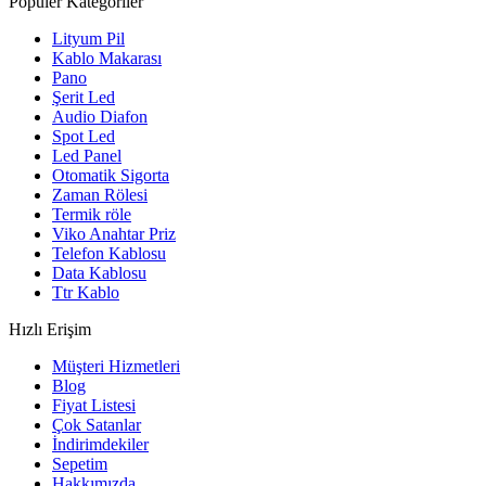
Popüler Kategoriler
Lityum Pil
Kablo Makarası
Pano
Şerit Led
Audio Diafon
Spot Led
Led Panel
Otomatik Sigorta
Zaman Rölesi
Termik röle
Viko Anahtar Priz
Telefon Kablosu
Data Kablosu
Ttr Kablo
Hızlı Erişim
Müşteri Hizmetleri
Blog
Fiyat Listesi
Çok Satanlar
İndirimdekiler
Sepetim
Hakkımızda