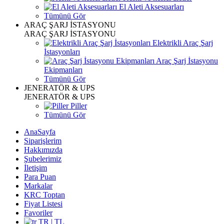
El Aleti Aksesuarları
Tümünü Gör
ARAÇ ŞARJ İSTASYONU
ARAÇ ŞARJ İSTASYONU
Elektrikli Araç Şarj
İstasyonları
Araç Şarj İstasyonu
Ekipmanları
Tümünü Gör
JENERATÖR & UPS
JENERATÖR & UPS
Piller
Tümünü Gör
AnaSayfa
Siparişlerim
Hakkımızda
Şubelerimiz
İletişim
Para Puan
Markalar
KRC Toptan
Fiyat Listesi
Favoriler
TR | TL