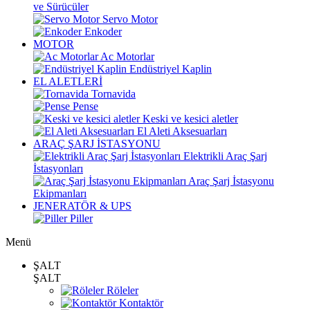
ve Sürücüler
Servo Motor
Enkoder
MOTOR
Ac Motorlar
Endüstriyel Kaplin
EL ALETLERİ
Tornavida
Pense
Keski ve kesici aletler
El Aleti Aksesuarları
ARAÇ ŞARJ İSTASYONU
Elektrikli Araç Şarj
İstasyonları
Araç Şarj İstasyonu
Ekipmanları
JENERATÖR & UPS
Piller
Menü
ŞALT
ŞALT
Röleler
Kontaktör