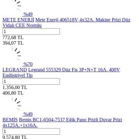
%
49
METE ENERJİ
Mete Enerji 406518V 4x32A. Makine Prizi Düz
Vidalı CEE Normlu
772,68
TL
394,07
TL
%
70
LEGRAND
Legrand 555329 Düz Fiş 3P+N+T 16A. 400V
Endüstriyel Tip
1.356,00
TL
406,80
TL
%
49
BEMİS
Bemis BC1-6504-7537 Eğik Pano Prizli Duvar Prizi
4x125A.+1x16A.
9.574,80
TL