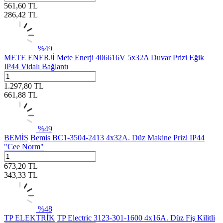
561,60
TL
286,42
TL
%
49
METE ENERJİ
Mete Enerji 406616V 5x32A Duvar Prizi Eğik
IP44 Vidalı Bağlantı
1.297,80
TL
661,88
TL
%
49
BEMİS
Bemis BC1-3504-2413 4x32A. Düz Makine Prizi IP44
"Cee Norm"
673,20
TL
343,33
TL
%
48
TP ELEKTRİK
TP Electric 3123-301-1600 4x16A. Düz Fiş Kilitli