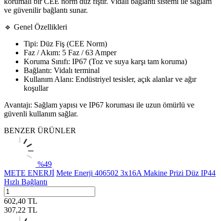
korumalı bir CEE norm düz fiştir. Vidalı bağlantı sistemi ile sağlam
ve güvenilir bağlantı sunar.
🔹 Genel Özellikleri
Tipi: Düz Fiş (CEE Norm)
Faz / Akım: 5 Faz / 63 Amper
Koruma Sınıfı: IP67 (Toz ve suya karşı tam koruma)
Bağlantı: Vidalı terminal
Kullanım Alanı: Endüstriyel tesisler, açık alanlar ve ağır
koşullar
Avantajı: Sağlam yapısı ve IP67 koruması ile uzun ömürlü ve
güvenli kullanım sağlar.
BENZER ÜRÜNLER
%
49
METE ENERJİ
Mete Enerji 406502 3x16A Makine Prizi Düz IP44
Hızlı Bağlantı
602,40
TL
307,22
TL