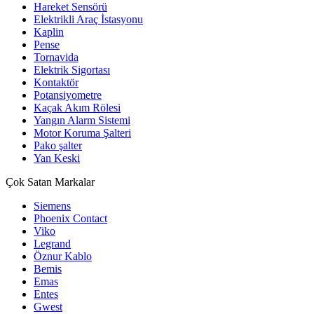
Hareket Sensörü
Elektrikli Araç İstasyonu
Kaplin
Pense
Tornavida
Elektrik Sigortası
Kontaktör
Potansiyometre
Kaçak Akım Rölesi
Yangın Alarm Sistemi
Motor Koruma Şalteri
Pako şalter
Yan Keski
Çok Satan Markalar
Siemens
Phoenix Contact
Viko
Legrand
Öznur Kablo
Bemis
Emas
Entes
Gwest