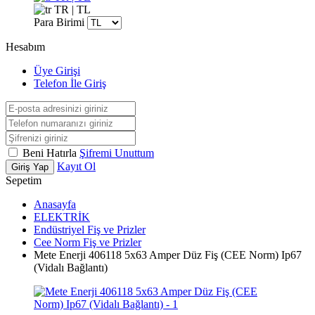
TR | TL
Para Birimi
Hesabım
Üye Girişi
Telefon İle Giriş
Beni Hatırla
Şifremi Unuttum
Kayıt Ol
Giriş Yap
Sepetim
Anasayfa
ELEKTRİK
Endüstriyel Fiş ve Prizler
Cee Norm Fiş ve Prizler
Mete Enerji 406118 5x63 Amper Düz Fiş (CEE Norm) Ip67
(Vidalı Bağlantı)