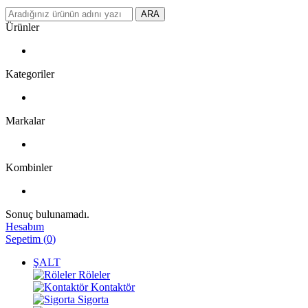
ARA
Ürünler
Kategoriler
Markalar
Kombinler
Sonuç bulunamadı.
Hesabım
Sepetim
(
0
)
ŞALT
Röleler
Kontaktör
Sigorta