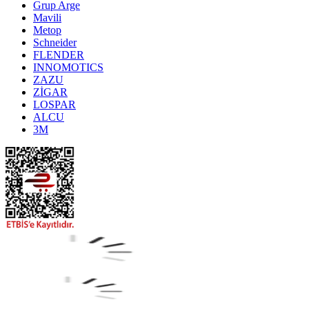
Grup Arge
Mavili
Metop
Schneider
FLENDER
INNOMOTICS
ZAZU
ZİGAR
LOSPAR
ALCU
3M