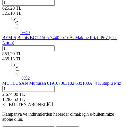
625,20
TL
325,10
TL
%
49
BEMİS
Bemis BC1-1505-7440 5x16A. Makine Prizi IP67 (Cee
Norm)
853,20
TL
435,13
TL
%
52
MUTLUSAN
Mutlusan 019107063102 63x100A. 4 Kutuplu Priz
2.674,00
TL
1.283,52
TL
E - BÜLTEN ABONELİĞİ
Kampanya ve indirimlerden haberdar olmak için e-bültenimize
abone olun.