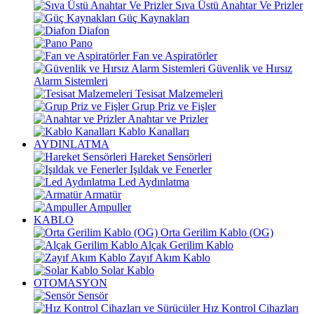
Sıva Üstü Anahtar Ve Prizler
Güç Kaynakları
Diafon
Pano
Fan ve Aspiratörler
Güvenlik ve Hırsız
Alarm Sistemleri
Tesisat Malzemeleri
Grup Priz ve Fişler
Anahtar ve Prizler
Kablo Kanalları
AYDINLATMA
Hareket Sensörleri
Işıldak ve Fenerler
Led Aydınlatma
Armatür
Ampuller
KABLO
Orta Gerilim Kablo (OG)
Alçak Gerilim Kablo
Zayıf Akım Kablo
Solar Kablo
OTOMASYON
Sensör
Hız Kontrol Cihazları