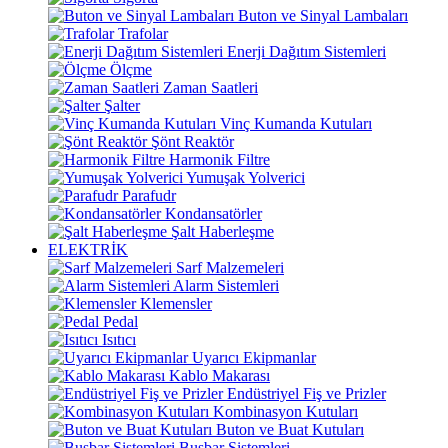
Buton ve Sinyal Lambaları
Trafolar
Enerji Dağıtım Sistemleri
Ölçme
Zaman Saatleri
Şalter
Vinç Kumanda Kutuları
Şönt Reaktör
Harmonik Filtre
Yumuşak Yolverici
Parafudr
Kondansatörler
Şalt Haberleşme
ELEKTRİK
Sarf Malzemeleri
Alarm Sistemleri
Klemensler
Pedal
Isıtıcı
Uyarıcı Ekipmanlar
Kablo Makarası
Endüstriyel Fiş ve Prizler
Kombinasyon Kutuları
Buton ve Buat Kutuları
Busbar Sistemleri