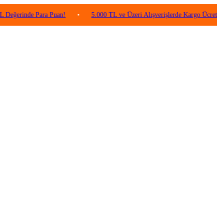
nde Para Puan!
•
5.000 TL ve Üzeri Alışverişlerde Kargo Ücretsiz!
•