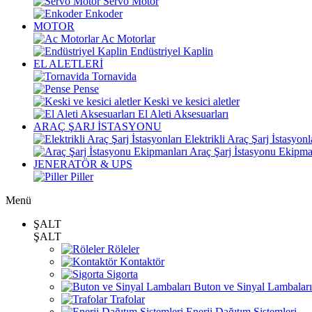
Servo Motor
Enkoder
MOTOR
Ac Motorlar
Endüstriyel Kaplin
EL ALETLERİ
Tornavida
Pense
Keski ve kesici aletler
El Aleti Aksesuarları
ARAÇ ŞARJ İSTASYONU
Elektrikli Araç Şarj İstasyonl
Araç Şarj İstasyonu Ekipma
JENERATÖR & UPS
Piller
Menü
ŞALT
ŞALT
Röleler
Kontaktör
Sigorta
Buton ve Sinyal Lambaları
Trafolar
Enerji Dağıtım Sistemleri