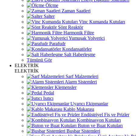
Ölçme
Zaman Saatleri
Şalter
Vinç Kumanda Kutuları
Şönt Reaktör
Harmonik Filtre
Yumuşak Yolverici
Parafudr
Kondansatörler
Şalt Haberleşme
Tümünü Gör
ELEKTRİK
ELEKTRİK
Sarf Malzemeleri
Alarm Sistemleri
Klemensler
Pedal
Isıtıcı
Uyarıcı Ekipmanlar
Kablo Makarası
Endüstriyel Fiş ve Prizler
Kombinasyon Kutuları
Buton ve Buat Kutuları
Busbar Sistemleri