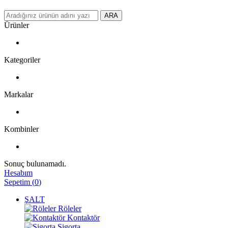
ARA
Ürünler
Kategoriler
Markalar
Kombinler
Sonuç bulunamadı.
Hesabım
Sepetim
(
0
)
ŞALT
Röleler
Kontaktör
Sigorta