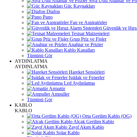
Sıva Üstü Anahtar Ve Pri
Güç Kaynakları
Diafon
Pano
Fan ve Aspiratörler
Güvenlik ve Hırsı
Tesisat Malzemeleri
Grup Priz ve Fişler
Anahtar ve Prizler
Kablo Kanalları
Tümünü Gör
AYDINLATMA
AYDINLATMA
Hareket Sensörleri
Işıldak ve Fenerler
Led Aydınlatma
Armatür
Ampuller
Tümünü Gör
KABLO
KABLO
Orta Gerilim Kablo (OG)
Alçak Gerilim Kablo
Zayıf Akım Kablo
Solar Kablo