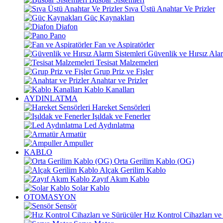
Sıva Üstü Anahtar Ve Prizler
Güç Kaynakları
Diafon
Pano
Fan ve Aspiratörler
Güvenlik ve Hırsız Alar
Tesisat Malzemeleri
Grup Priz ve Fişler
Anahtar ve Prizler
Kablo Kanalları
AYDINLATMA
Hareket Sensörleri
Işıldak ve Fenerler
Led Aydınlatma
Armatür
Ampuller
KABLO
Orta Gerilim Kablo (OG)
Alçak Gerilim Kablo
Zayıf Akım Kablo
Solar Kablo
OTOMASYON
Sensör
Hız Kontrol Cihazları ve