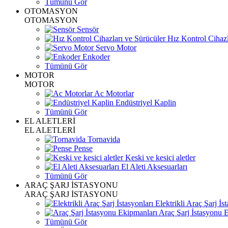
Tümünü Gör
OTOMASYON
OTOMASYON
Sensör
Hız Kontrol Cihazl
Servo Motor
Enkoder
Tümünü Gör
MOTOR
MOTOR
Ac Motorlar
Endüstriyel Kaplin
Tümünü Gör
EL ALETLERİ
EL ALETLERİ
Tornavida
Pense
Keski ve kesici aletler
El Aleti Aksesuarları
Tümünü Gör
ARAÇ ŞARJ İSTASYONU
ARAÇ ŞARJ İSTASYONU
Elektrikli Araç Şarj İst
Araç Şarj İstasyonu 
Tümünü Gör