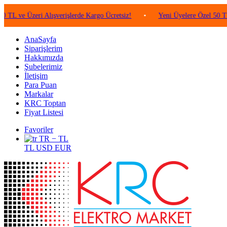
Üzeri Alışverişlerde Kargo Ücretsiz!
•
Yeni Üyelere Özel 50 TL Değeri
AnaSayfa
Siparişlerim
Hakkımızda
Şubelerimiz
İletişim
Para Puan
Markalar
KRC Toptan
Fiyat Listesi
Favoriler
TR − TL
TL
USD
EUR