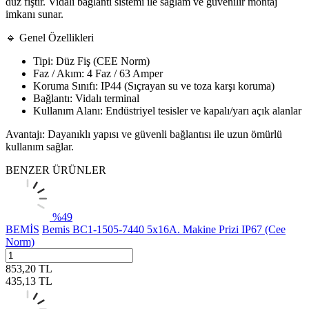
düz fiştir. Vidalı bağlantı sistemi ile sağlam ve güvenilir montaj
imkanı sunar.
🔹 Genel Özellikleri
Tipi: Düz Fiş (CEE Norm)
Faz / Akım: 4 Faz / 63 Amper
Koruma Sınıfı: IP44 (Sıçrayan su ve toza karşı koruma)
Bağlantı: Vidalı terminal
Kullanım Alanı: Endüstriyel tesisler ve kapalı/yarı açık alanlar
Avantajı: Dayanıklı yapısı ve güvenli bağlantısı ile uzun ömürlü
kullanım sağlar.
BENZER ÜRÜNLER
%
49
BEMİS
Bemis BC1-1505-7440 5x16A. Makine Prizi IP67 (Cee
Norm)
853,20
TL
435,13
TL