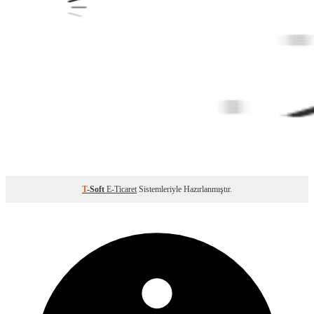
T
-Soft
E-Ticaret
Sistemleriyle Hazırlanmıştır.