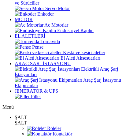
ve Sürücüler
Servo Motor
Enkoder
MOTOR
Ac Motorlar
Endüstriyel Kaplin
EL ALETLERİ
Tornavida
Pense
Keski ve kesici aletler
El Aleti Aksesuarları
ARAÇ ŞARJ İSTASYONU
Elektrikli Araç Şarj
İstasyonları
Araç Şarj İstasyonu
Ekipmanları
JENERATÖR & UPS
Piller
Menü
ŞALT
ŞALT
Röleler
Kontaktör