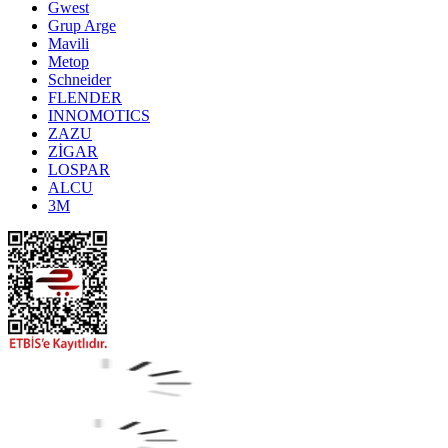
Gwest
Grup Arge
Mavili
Metop
Schneider
FLENDER
INNOMOTICS
ZAZU
ZİGAR
LOSPAR
ALCU
3M