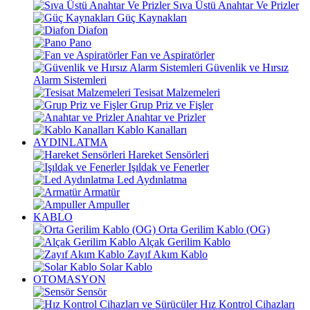
Sıva Üstü Anahtar Ve Prizler
Güç Kaynakları
Diafon
Pano
Fan ve Aspiratörler
Güvenlik ve Hırsız
Alarm Sistemleri
Tesisat Malzemeleri
Grup Priz ve Fişler
Anahtar ve Prizler
Kablo Kanalları
AYDINLATMA
Hareket Sensörleri
Işıldak ve Fenerler
Led Aydınlatma
Armatür
Ampuller
KABLO
Orta Gerilim Kablo (OG)
Alçak Gerilim Kablo
Zayıf Akım Kablo
Solar Kablo
OTOMASYON
Sensör
Hız Kontrol Cihazları