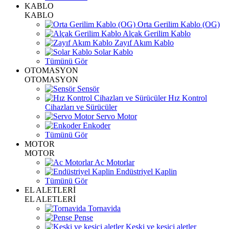
KABLO
KABLO
Orta Gerilim Kablo (OG)
Alçak Gerilim Kablo
Zayıf Akım Kablo
Solar Kablo
Tümünü Gör
OTOMASYON
OTOMASYON
Sensör
Hız Kontrol
Cihazları ve Sürücüler
Servo Motor
Enkoder
Tümünü Gör
MOTOR
MOTOR
Ac Motorlar
Endüstriyel Kaplin
Tümünü Gör
EL ALETLERİ
EL ALETLERİ
Tornavida
Pense
Keski ve kesici aletler