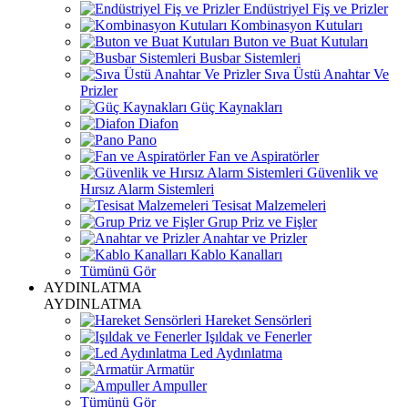
Endüstriyel Fiş ve Prizler
Kombinasyon Kutuları
Buton ve Buat Kutuları
Busbar Sistemleri
Sıva Üstü Anahtar Ve
Prizler
Güç Kaynakları
Diafon
Pano
Fan ve Aspiratörler
Güvenlik ve
Hırsız Alarm Sistemleri
Tesisat Malzemeleri
Grup Priz ve Fişler
Anahtar ve Prizler
Kablo Kanalları
Tümünü Gör
AYDINLATMA
AYDINLATMA
Hareket Sensörleri
Işıldak ve Fenerler
Led Aydınlatma
Armatür
Ampuller
Tümünü Gör