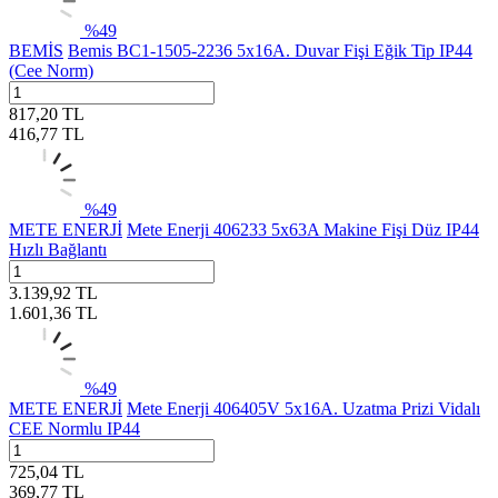
%
49
BEMİS
Bemis BC1-1505-2236 5x16A. Duvar Fişi Eğik Tip IP44
(Cee Norm)
817,20
TL
416,77
TL
%
49
METE ENERJİ
Mete Enerji 406233 5x63A Makine Fişi Düz IP44
Hızlı Bağlantı
3.139,92
TL
1.601,36
TL
%
49
METE ENERJİ
Mete Enerji 406405V 5x16A. Uzatma Prizi Vidalı
CEE Normlu IP44
725,04
TL
369,77
TL