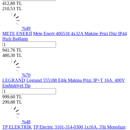
412,80
TL
210,53
TL
%
49
METE ENERJİ
Mete Enerji 406518 4x32A Makine Prizi Düz IP44
Hızlı Bağlantı
941,76
TL
480,30
TL
%
70
LEGRAND
Legrand 555188 Eğik Makina Prizi 3P+T 16A. 400V
Endüstriyel Tip
999,60
TL
299,88
TL
%
48
TP ELEKTRİK
TP Electric 3101-314-0300 1x16A. 3'lü Monofaze