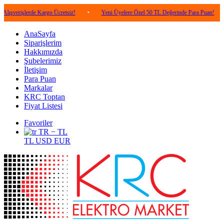
lerde Kargo Ücretsiz!
•
Yeni Üyelere Özel 50 TL Değerinde Para Puan!
•
5.00
AnaSayfa
Siparişlerim
Hakkımızda
Şubelerimiz
İletişim
Para Puan
Markalar
KRC Toptan
Fiyat Listesi
Favoriler
TR − TL
TL
USD
EUR