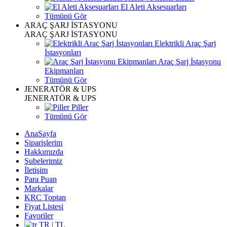
El Aleti Aksesuarları
Tümünü Gör
ARAÇ ŞARJ İSTASYONU
ARAÇ ŞARJ İSTASYONU
Elektrikli Araç Şarj
İstasyonları
Araç Şarj İstasyonu
Ekipmanları
Tümünü Gör
JENERATÖR & UPS
JENERATÖR & UPS
Piller
Tümünü Gör
AnaSayfa
Siparişlerim
Hakkımızda
Şubelerimiz
İletişim
Para Puan
Markalar
KRC Toptan
Fiyat Listesi
Favoriler
TR | TL