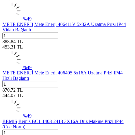
%
49
METE ENERJİ
Mete Enerji 406411V 5x32A Uzatma Prizi IP44
Vidalı Bağlantı
888,84
TL
453,31
TL
%
49
METE ENERJİ
Mete Enerji 406405 5x16A Uzatma Prizi IP44
Hızlı Bağlantı
870,72
TL
444,07
TL
%
49
BEMİS
Bemis BC1-1403-2413 3X16A Düz Makine Prizi IP44
(Cee Norm)