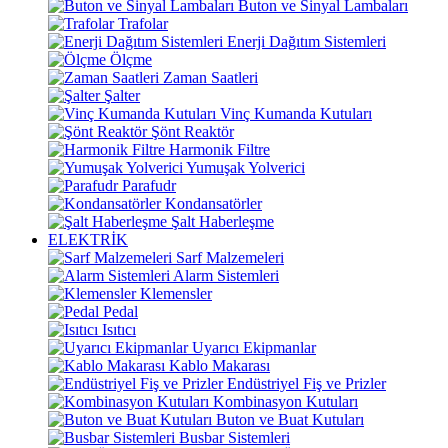
Buton ve Sinyal Lambaları
Trafolar
Enerji Dağıtım Sistemleri
Ölçme
Zaman Saatleri
Şalter
Vinç Kumanda Kutuları
Şönt Reaktör
Harmonik Filtre
Yumuşak Yolverici
Parafudr
Kondansatörler
Şalt Haberleşme
ELEKTRİK
Sarf Malzemeleri
Alarm Sistemleri
Klemensler
Pedal
Isıtıcı
Uyarıcı Ekipmanlar
Kablo Makarası
Endüstriyel Fiş ve Prizler
Kombinasyon Kutuları
Buton ve Buat Kutuları
Busbar Sistemleri