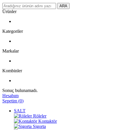
ARA
Ürünler
Kategoriler
Markalar
Kombinler
Sonuç bulunamadı.
Hesabım
Sepetim
(
0
)
ŞALT
Röleler
Kontaktör
Sigorta