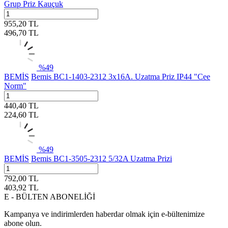
Grup Priz Kauçuk
955,20
TL
496,70
TL
%
49
BEMİS
Bemis BC1-1403-2312 3x16A. Uzatma Priz IP44 "Cee
Norm"
440,40
TL
224,60
TL
%
49
BEMİS
Bemis BC1-3505-2312 5/32A Uzatma Prizi
792,00
TL
403,92
TL
E - BÜLTEN ABONELİĞİ
Kampanya ve indirimlerden haberdar olmak için e-bültenimize
abone olun.