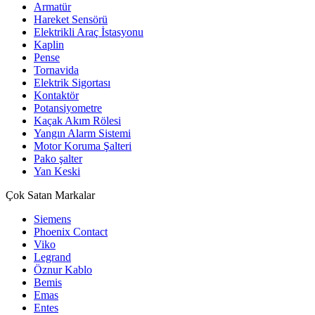
Armatür
Hareket Sensörü
Elektrikli Araç İstasyonu
Kaplin
Pense
Tornavida
Elektrik Sigortası
Kontaktör
Potansiyometre
Kaçak Akım Rölesi
Yangın Alarm Sistemi
Motor Koruma Şalteri
Pako şalter
Yan Keski
Çok Satan Markalar
Siemens
Phoenix Contact
Viko
Legrand
Öznur Kablo
Bemis
Emas
Entes