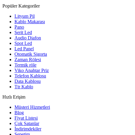
Popüler Kategoriler
Lityum Pil
Kablo Makarası
Pano
Şerit Led
Audio Diafon
Spot Led
Led Panel
Otomatik Sigorta
Zaman Rölesi
Termik röle
Viko Anahtar Priz
Telefon Kablosu
Data Kablosu
Ttr Kablo
Hızlı Erişim
Müşteri Hizmetleri
Blog
Fiyat Listesi
Çok Satanlar
İndirimdekiler
Sepetim