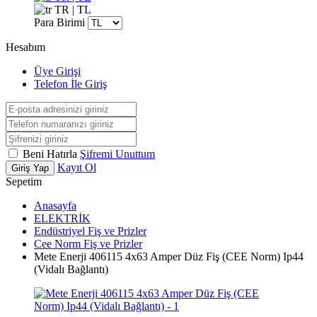
TR | TL
Para Birimi
Hesabım
Üye Girişi
Telefon İle Giriş
Beni Hatırla
Şifremi Unuttum
Kayıt Ol
Giriş Yap
Sepetim
Anasayfa
ELEKTRİK
Endüstriyel Fiş ve Prizler
Cee Norm Fiş ve Prizler
Mete Enerji 406115 4x63 Amper Düz Fiş (CEE Norm) Ip44
(Vidalı Bağlantı)