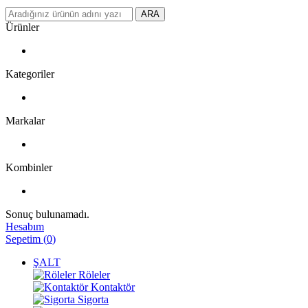
ARA
Ürünler
Kategoriler
Markalar
Kombinler
Sonuç bulunamadı.
Hesabım
Sepetim
(
0
)
ŞALT
Röleler
Kontaktör
Sigorta