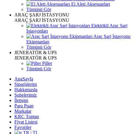
El Aleti Aksesuarları
Tümünü Gör
ARAÇ ŞARJ İSTASYONU
ARAÇ ŞARJ İSTASYONU
Elektrikli Araç Şarj
İstasyonları
Araç Şarj İstasyonu
Ekipmanları
Tümünü Gör
JENERATÖR & UPS
JENERATÖR & UPS
Piller
Tümünü Gör
AnaSayfa
Siparişlerim
Hakkımızda
Şubelerimiz
İletişim
Para Puan
Markalar
KRC Toptan
Fiyat Listesi
Favoriler
TR | TL