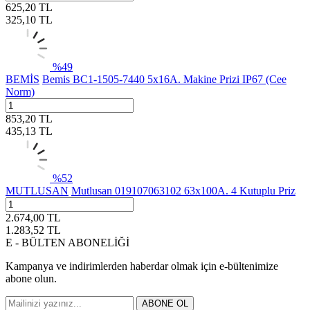
625,20
TL
325,10
TL
%
49
BEMİS
Bemis BC1-1505-7440 5x16A. Makine Prizi IP67 (Cee
Norm)
853,20
TL
435,13
TL
%
52
MUTLUSAN
Mutlusan 019107063102 63x100A. 4 Kutuplu Priz
2.674,00
TL
1.283,52
TL
E - BÜLTEN ABONELİĞİ
Kampanya ve indirimlerden haberdar olmak için e-bültenimize
abone olun.
ABONE OL