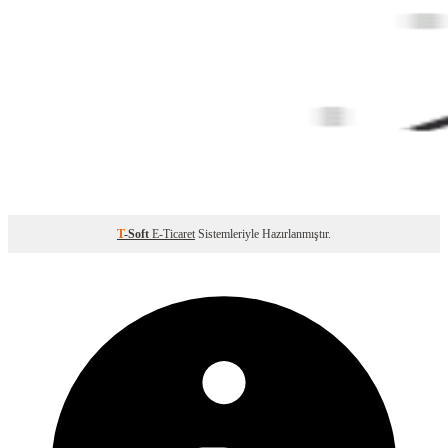
T
-Soft
E-Ticaret
Sistemleriyle Hazırlanmıştır.