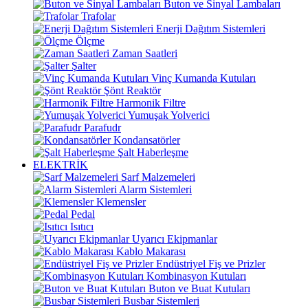
Buton ve Sinyal Lambaları
Trafolar
Enerji Dağıtım Sistemleri
Ölçme
Zaman Saatleri
Şalter
Vinç Kumanda Kutuları
Şönt Reaktör
Harmonik Filtre
Yumuşak Yolverici
Parafudr
Kondansatörler
Şalt Haberleşme
ELEKTRİK
Sarf Malzemeleri
Alarm Sistemleri
Klemensler
Pedal
Isıtıcı
Uyarıcı Ekipmanlar
Kablo Makarası
Endüstriyel Fiş ve Prizler
Kombinasyon Kutuları
Buton ve Buat Kutuları
Busbar Sistemleri