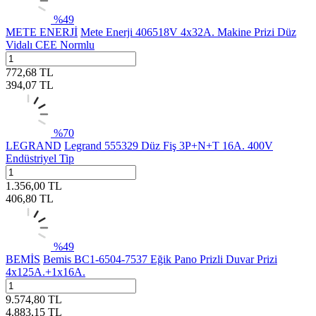
%
49
METE ENERJİ
Mete Enerji 406518V 4x32A. Makine Prizi Düz
Vidalı CEE Normlu
772,68
TL
394,07
TL
%
70
LEGRAND
Legrand 555329 Düz Fiş 3P+N+T 16A. 400V
Endüstriyel Tip
1.356,00
TL
406,80
TL
%
49
BEMİS
Bemis BC1-6504-7537 Eğik Pano Prizli Duvar Prizi
4x125A.+1x16A.
9.574,80
TL
4.883,15
TL