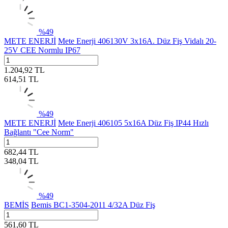
%
49
METE ENERJİ
Mete Enerji 406130V 3x16A. Düz Fiş Vidalı 20-
25V CEE Normlu IP67
1.204,92
TL
614,51
TL
%
49
METE ENERJİ
Mete Enerji 406105 5x16A Düz Fiş IP44 Hızlı
Bağlantı "Cee Norm"
682,44
TL
348,04
TL
%
49
BEMİS
Bemis BC1-3504-2011 4/32A Düz Fiş
561,60
TL