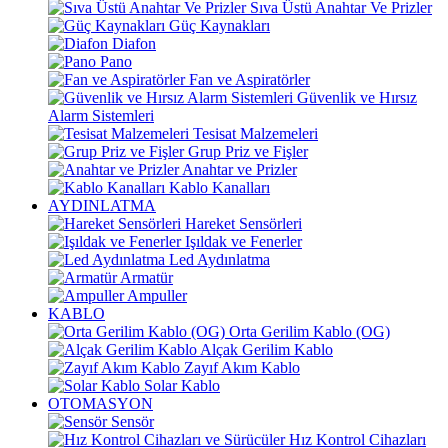
Sıva Üstü Anahtar Ve Prizler
Güç Kaynakları
Diafon
Pano
Fan ve Aspiratörler
Güvenlik ve Hırsız
Alarm Sistemleri
Tesisat Malzemeleri
Grup Priz ve Fişler
Anahtar ve Prizler
Kablo Kanalları
AYDINLATMA
Hareket Sensörleri
Işıldak ve Fenerler
Led Aydınlatma
Armatür
Ampuller
KABLO
Orta Gerilim Kablo (OG)
Alçak Gerilim Kablo
Zayıf Akım Kablo
Solar Kablo
OTOMASYON
Sensör
Hız Kontrol Cihazları