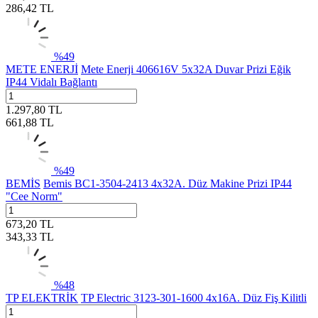
286,42
TL
%
49
METE ENERJİ
Mete Enerji 406616V 5x32A Duvar Prizi Eğik
IP44 Vidalı Bağlantı
1.297,80
TL
661,88
TL
%
49
BEMİS
Bemis BC1-3504-2413 4x32A. Düz Makine Prizi IP44
"Cee Norm"
673,20
TL
343,33
TL
%
48
TP ELEKTRİK
TP Electric 3123-301-1600 4x16A. Düz Fiş Kilitli