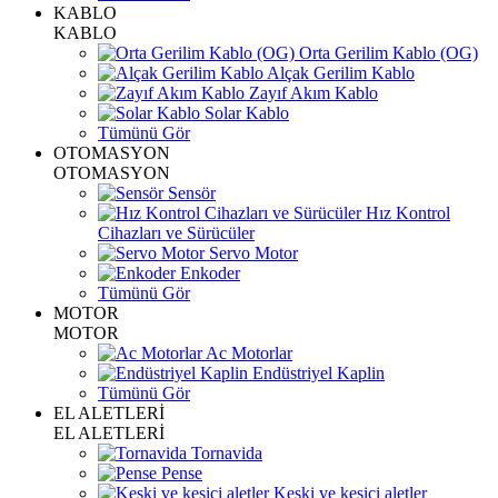
KABLO
KABLO
Orta Gerilim Kablo (OG)
Alçak Gerilim Kablo
Zayıf Akım Kablo
Solar Kablo
Tümünü Gör
OTOMASYON
OTOMASYON
Sensör
Hız Kontrol
Cihazları ve Sürücüler
Servo Motor
Enkoder
Tümünü Gör
MOTOR
MOTOR
Ac Motorlar
Endüstriyel Kaplin
Tümünü Gör
EL ALETLERİ
EL ALETLERİ
Tornavida
Pense
Keski ve kesici aletler