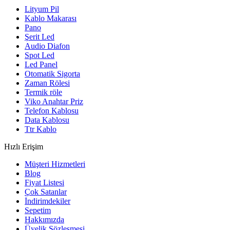
Lityum Pil
Kablo Makarası
Pano
Şerit Led
Audio Diafon
Spot Led
Led Panel
Otomatik Sigorta
Zaman Rölesi
Termik röle
Viko Anahtar Priz
Telefon Kablosu
Data Kablosu
Ttr Kablo
Hızlı Erişim
Müşteri Hizmetleri
Blog
Fiyat Listesi
Çok Satanlar
İndirimdekiler
Sepetim
Hakkımızda
Üyelik Sözleşmesi