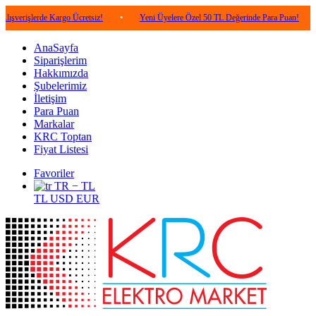
erde Kargo Ücretsiz!
•
Yeni Üyelere Özel 50 TL Değerinde Para Puan!
•
5.00
AnaSayfa
Siparişlerim
Hakkımızda
Şubelerimiz
İletişim
Para Puan
Markalar
KRC Toptan
Fiyat Listesi
Favoriler
TR − TL
TL
USD
EUR