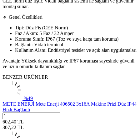
CEE norm düz fiştir. Vidalı bağlantı sistemi ile sağlam ve güvenilir
montaj sunar.
🔹 Genel Özellikleri
Tipi: Düz Fiş (CEE Norm)
Faz / Akım: 5 Faz / 32 Amper
Koruma Sınıfı: IP67 (Toz ve suya karşı tam koruma)
Bağlantı: Vidalı terminal
Kullanım Alanı: Endüstriyel tesisler ve açık alan uygulamaları
Avantajı: Yüksek dayanıklılığı ve IP67 koruması sayesinde güvenli
ve uzun ömürlü kullanım sağlar.
BENZER ÜRÜNLER
%
49
METE ENERJİ
Mete Enerji 406502 3x16A Makine Prizi Düz IP44
Hızlı Bağlantı
602,40
TL
307,22
TL