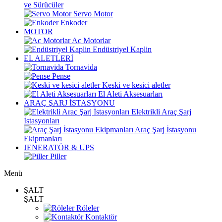
ve Sürücüler
Servo Motor
Enkoder
MOTOR
Ac Motorlar
Endüstriyel Kaplin
EL ALETLERİ
Tornavida
Pense
Keski ve kesici aletler
El Aleti Aksesuarları
ARAÇ ŞARJ İSTASYONU
Elektrikli Araç Şarj
İstasyonları
Araç Şarj İstasyonu
Ekipmanları
JENERATÖR & UPS
Piller
Menü
ŞALT
ŞALT
Röleler
Kontaktör