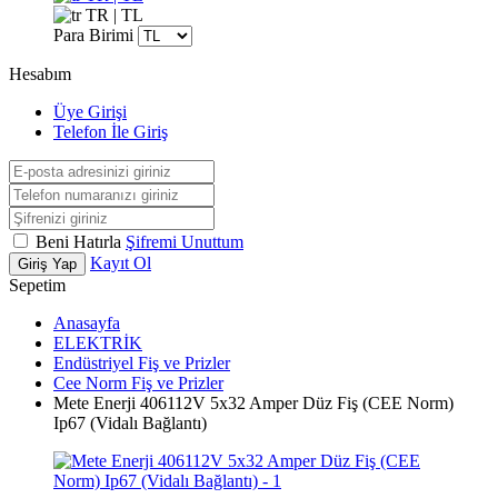
TR | TL
Para Birimi
Hesabım
Üye Girişi
Telefon İle Giriş
Beni Hatırla
Şifremi Unuttum
Kayıt Ol
Giriş Yap
Sepetim
Anasayfa
ELEKTRİK
Endüstriyel Fiş ve Prizler
Cee Norm Fiş ve Prizler
Mete Enerji 406112V 5x32 Amper Düz Fiş (CEE Norm)
Ip67 (Vidalı Bağlantı)