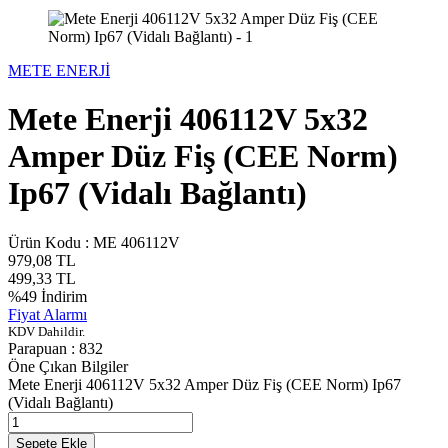
METE ENERJİ
Mete Enerji 406112V 5x32
Amper Düz Fiş (CEE Norm)
Ip67 (Vidalı Bağlantı)
Ürün Kodu :
ME 406112V
979,08
TL
499,33
TL
%
49
İndirim
Fiyat Alarmı
KDV Dahildir.
Parapuan :
832
Öne Çıkan Bilgiler
Mete Enerji 406112V 5x32 Amper Düz Fiş (CEE Norm) Ip67
(Vidalı Bağlantı)
Sepete Ekle