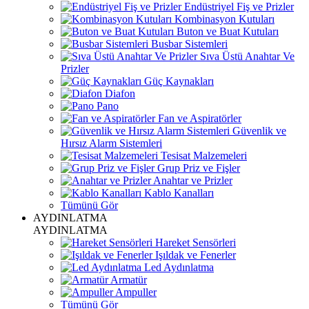
Endüstriyel Fiş ve Prizler
Kombinasyon Kutuları
Buton ve Buat Kutuları
Busbar Sistemleri
Sıva Üstü Anahtar Ve
Prizler
Güç Kaynakları
Diafon
Pano
Fan ve Aspiratörler
Güvenlik ve
Hırsız Alarm Sistemleri
Tesisat Malzemeleri
Grup Priz ve Fişler
Anahtar ve Prizler
Kablo Kanalları
Tümünü Gör
AYDINLATMA
AYDINLATMA
Hareket Sensörleri
Işıldak ve Fenerler
Led Aydınlatma
Armatür
Ampuller
Tümünü Gör