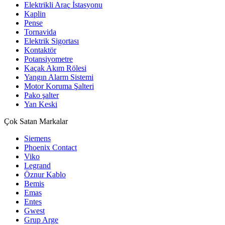
Elektrikli Araç İstasyonu
Kaplin
Pense
Tornavida
Elektrik Sigortası
Kontaktör
Potansiyometre
Kaçak Akım Rölesi
Yangın Alarm Sistemi
Motor Koruma Şalteri
Pako şalter
Yan Keski
Çok Satan Markalar
Siemens
Phoenix Contact
Viko
Legrand
Öznur Kablo
Bemis
Emas
Entes
Gwest
Grup Arge