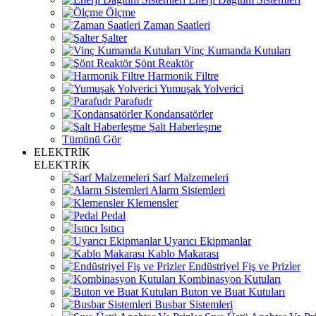
Ölçme
Zaman Saatleri
Şalter
Vinç Kumanda Kutuları
Şönt Reaktör
Harmonik Filtre
Yumuşak Yolverici
Parafudr
Kondansatörler
Şalt Haberleşme
Tümünü Gör
ELEKTRİK
ELEKTRİK
Sarf Malzemeleri
Alarm Sistemleri
Klemensler
Pedal
Isıtıcı
Uyarıcı Ekipmanlar
Kablo Makarası
Endüstriyel Fiş ve Prizler
Kombinasyon Kutuları
Buton ve Buat Kutuları
Busbar Sistemleri