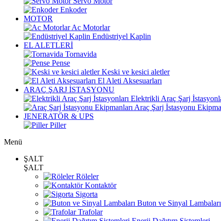
Servo Motor
Enkoder
MOTOR
Ac Motorlar
Endüstriyel Kaplin
EL ALETLERİ
Tornavida
Pense
Keski ve kesici aletler
El Aleti Aksesuarları
ARAÇ ŞARJ İSTASYONU
Elektrikli Araç Şarj İstasyonl
Araç Şarj İstasyonu Ekipma
JENERATÖR & UPS
Piller
Menü
ŞALT
ŞALT
Röleler
Kontaktör
Sigorta
Buton ve Sinyal Lambaları
Trafolar
Enerji Dağıtım Sistemleri