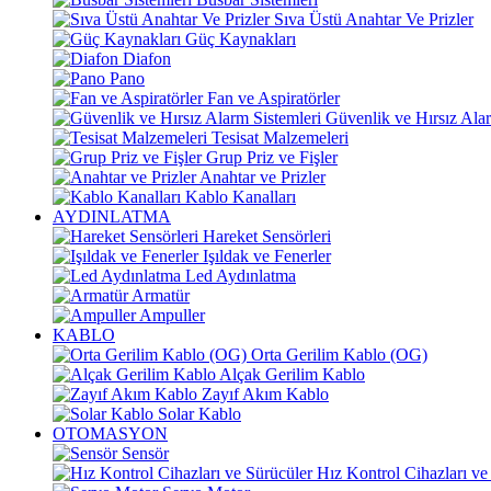
Sıva Üstü Anahtar Ve Prizler
Güç Kaynakları
Diafon
Pano
Fan ve Aspiratörler
Güvenlik ve Hırsız Alar
Tesisat Malzemeleri
Grup Priz ve Fişler
Anahtar ve Prizler
Kablo Kanalları
AYDINLATMA
Hareket Sensörleri
Işıldak ve Fenerler
Led Aydınlatma
Armatür
Ampuller
KABLO
Orta Gerilim Kablo (OG)
Alçak Gerilim Kablo
Zayıf Akım Kablo
Solar Kablo
OTOMASYON
Sensör
Hız Kontrol Cihazları ve