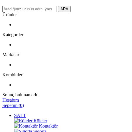
ARA
Ürünler
Kategoriler
Markalar
Kombinler
Sonuç bulunamadı.
Hesabım
Sepetim
(
0
)
ŞALT
Röleler
Kontaktör
Sigorta