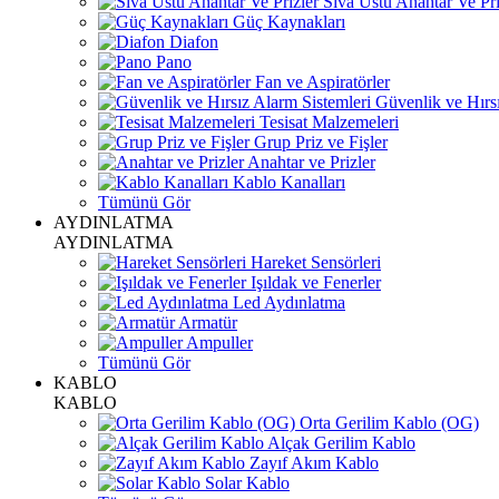
Sıva Üstü Anahtar Ve Pri
Güç Kaynakları
Diafon
Pano
Fan ve Aspiratörler
Güvenlik ve Hırsı
Tesisat Malzemeleri
Grup Priz ve Fişler
Anahtar ve Prizler
Kablo Kanalları
Tümünü Gör
AYDINLATMA
AYDINLATMA
Hareket Sensörleri
Işıldak ve Fenerler
Led Aydınlatma
Armatür
Ampuller
Tümünü Gör
KABLO
KABLO
Orta Gerilim Kablo (OG)
Alçak Gerilim Kablo
Zayıf Akım Kablo
Solar Kablo