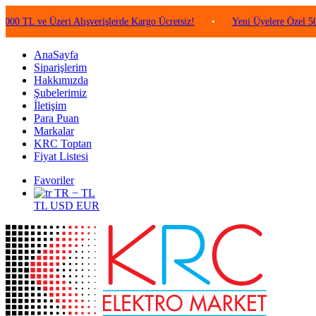
ve Üzeri Alışverişlerde Kargo Ücretsiz!
•
Yeni Üyelere Özel 50 TL Değ
AnaSayfa
Siparişlerim
Hakkımızda
Şubelerimiz
İletişim
Para Puan
Markalar
KRC Toptan
Fiyat Listesi
Favoriler
TR − TL
TL
USD
EUR