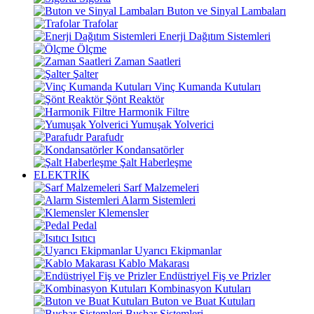
Buton ve Sinyal Lambaları
Trafolar
Enerji Dağıtım Sistemleri
Ölçme
Zaman Saatleri
Şalter
Vinç Kumanda Kutuları
Şönt Reaktör
Harmonik Filtre
Yumuşak Yolverici
Parafudr
Kondansatörler
Şalt Haberleşme
ELEKTRİK
Sarf Malzemeleri
Alarm Sistemleri
Klemensler
Pedal
Isıtıcı
Uyarıcı Ekipmanlar
Kablo Makarası
Endüstriyel Fiş ve Prizler
Kombinasyon Kutuları
Buton ve Buat Kutuları
Busbar Sistemleri