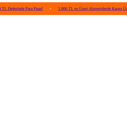
erinde Para Puan!
•
5.000 TL ve Üzeri Alışverişlerde Kargo Ücretsiz!