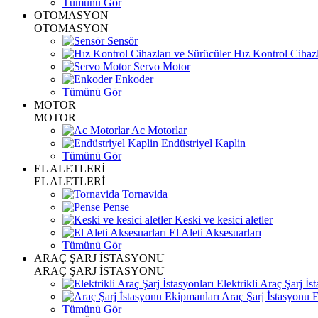
Tümünü Gör
OTOMASYON
OTOMASYON
Sensör
Hız Kontrol Cihazl
Servo Motor
Enkoder
Tümünü Gör
MOTOR
MOTOR
Ac Motorlar
Endüstriyel Kaplin
Tümünü Gör
EL ALETLERİ
EL ALETLERİ
Tornavida
Pense
Keski ve kesici aletler
El Aleti Aksesuarları
Tümünü Gör
ARAÇ ŞARJ İSTASYONU
ARAÇ ŞARJ İSTASYONU
Elektrikli Araç Şarj İst
Araç Şarj İstasyonu 
Tümünü Gör