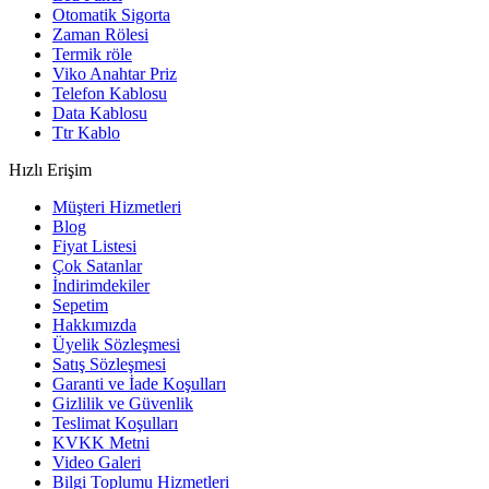
Otomatik Sigorta
Zaman Rölesi
Termik röle
Viko Anahtar Priz
Telefon Kablosu
Data Kablosu
Ttr Kablo
Hızlı Erişim
Müşteri Hizmetleri
Blog
Fiyat Listesi
Çok Satanlar
İndirimdekiler
Sepetim
Hakkımızda
Üyelik Sözleşmesi
Satış Sözleşmesi
Garanti ve İade Koşulları
Gizlilik ve Güvenlik
Teslimat Koşulları
KVKK Metni
Video Galeri
Bilgi Toplumu Hizmetleri