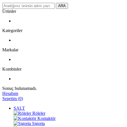
ARA
Ürünler
Kategoriler
Markalar
Kombinler
Sonuç bulunamadı.
Hesabım
Sepetim
(
0
)
ŞALT
Röleler
Kontaktör
Sigorta