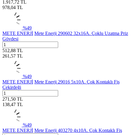
1.917,72
TL
978,04
TL
%
49
METE ENERJİ
Mete Enerji 290602 32x16A. Çoklu Uzatma Priz
Gövdesi
512,88
TL
261,57
TL
%
49
METE ENERJİ
Mete Enerji 29016 5x10A. Çok Kontaklı Fiş
Çekirdeği
271,50
TL
138,47
TL
%
49
METE ENERJİ
Mete Enerji 403270 4x10A. Çok Kontaklı Fiş