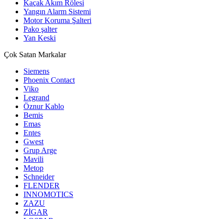
Kaçak Akım Rölesi
Yangın Alarm Sistemi
Motor Koruma Şalteri
Pako şalter
Yan Keski
Çok Satan Markalar
Siemens
Phoenix Contact
Viko
Legrand
Öznur Kablo
Bemis
Emas
Entes
Gwest
Grup Arge
Mavili
Metop
Schneider
FLENDER
INNOMOTICS
ZAZU
ZİGAR