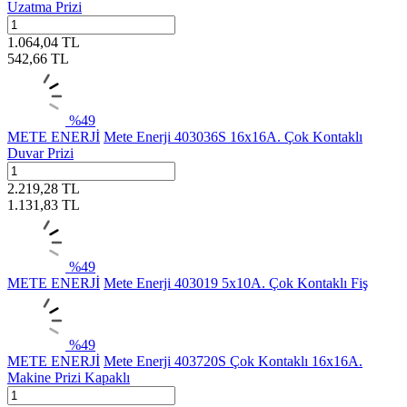
Uzatma Prizi
1.064,04
TL
542,66
TL
%
49
METE ENERJİ
Mete Enerji 403036S 16x16A. Çok Kontaklı
Duvar Prizi
2.219,28
TL
1.131,83
TL
%
49
METE ENERJİ
Mete Enerji 403019 5x10A. Çok Kontaklı Fiş
%
49
METE ENERJİ
Mete Enerji 403720S Çok Kontaklı 16x16A.
Makine Prizi Kapaklı