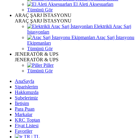
El Aleti Aksesuarları
Tümünü Gör
ARAÇ ŞARJ İSTASYONU
ARAÇ ŞARJ İSTASYONU
Elektrikli Araç Şarj
İstasyonları
Araç Şarj İstasyonu
Ekipmanları
Tümünü Gör
JENERATÖR & UPS
JENERATÖR & UPS
Piller
Tümünü Gör
AnaSayfa
Siparişlerim
Hakkımızda
Şubelerimiz
İletişim
Para Puan
Markalar
KRC Toptan
Fiyat Listesi
Favoriler
TR | TL