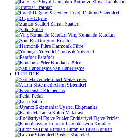
Buton ve Sinyal Lambaları
Trafolar
Enerji Dağıtım Sistemleri
Ölçme
Zaman Saatleri
Şalter
Vinç Kumanda Kutuları
Şönt Reaktör
Harmonik Filtre
Yumuşak Yolverici
Parafudr
Kondansatörler
Şalt Haberleşme
ELEKTRİK
Sarf Malzemeleri
Alarm Sistemleri
Klemensler
Pedal
Isıtıcı
Uyarıcı Ekipmanlar
Kablo Makarası
Endüstriyel Fiş ve Prizler
Kombinasyon Kutuları
Buton ve Buat Kutuları
Busbar Sistemleri