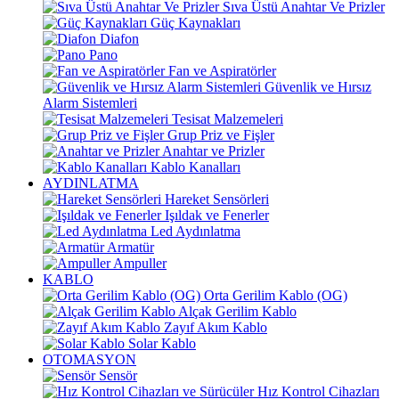
Sıva Üstü Anahtar Ve Prizler
Güç Kaynakları
Diafon
Pano
Fan ve Aspiratörler
Güvenlik ve Hırsız
Alarm Sistemleri
Tesisat Malzemeleri
Grup Priz ve Fişler
Anahtar ve Prizler
Kablo Kanalları
AYDINLATMA
Hareket Sensörleri
Işıldak ve Fenerler
Led Aydınlatma
Armatür
Ampuller
KABLO
Orta Gerilim Kablo (OG)
Alçak Gerilim Kablo
Zayıf Akım Kablo
Solar Kablo
OTOMASYON
Sensör
Hız Kontrol Cihazları