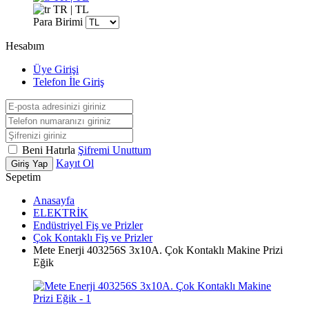
TR | TL
Para Birimi
Hesabım
Üye Girişi
Telefon İle Giriş
Beni Hatırla
Şifremi Unuttum
Kayıt Ol
Giriş Yap
Sepetim
Anasayfa
ELEKTRİK
Endüstriyel Fiş ve Prizler
Çok Kontaklı Fiş ve Prizler
Mete Enerji 403256S 3x10A. Çok Kontaklı Makine Prizi
Eğik