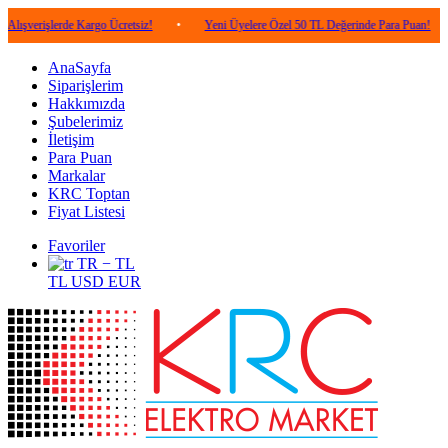
lerde Kargo Ücretsiz!
•
Yeni Üyelere Özel 50 TL Değerinde Para Puan!
•
5.0
AnaSayfa
Siparişlerim
Hakkımızda
Şubelerimiz
İletişim
Para Puan
Markalar
KRC Toptan
Fiyat Listesi
Favoriler
TR − TL
TL
USD
EUR