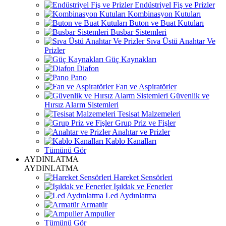
Endüstriyel Fiş ve Prizler
Kombinasyon Kutuları
Buton ve Buat Kutuları
Busbar Sistemleri
Sıva Üstü Anahtar Ve
Prizler
Güç Kaynakları
Diafon
Pano
Fan ve Aspiratörler
Güvenlik ve
Hırsız Alarm Sistemleri
Tesisat Malzemeleri
Grup Priz ve Fişler
Anahtar ve Prizler
Kablo Kanalları
Tümünü Gör
AYDINLATMA
AYDINLATMA
Hareket Sensörleri
Işıldak ve Fenerler
Led Aydınlatma
Armatür
Ampuller
Tümünü Gör