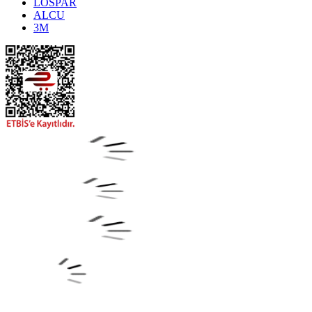
LOSPAR
ALCU
3M