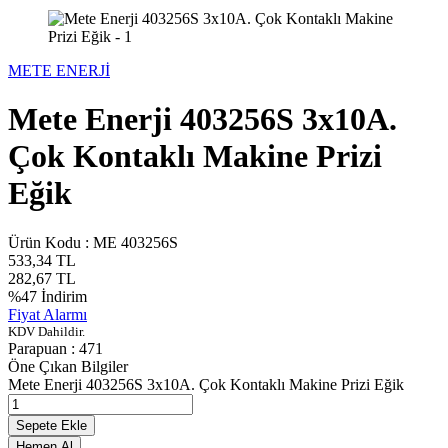
METE ENERJİ
Mete Enerji 403256S 3x10A.
Çok Kontaklı Makine Prizi
Eğik
Ürün Kodu :
ME 403256S
533,34
TL
282,67
TL
%
47
İndirim
Fiyat Alarmı
KDV Dahildir.
Parapuan :
471
Öne Çıkan Bilgiler
Mete Enerji 403256S 3x10A. Çok Kontaklı Makine Prizi Eğik
Sepete Ekle
Hemen Al