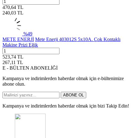
470,64
TL
240,03
TL
%
49
METE ENERJİ
Mete Enerji 403012S 5x10A. Çok Kontaklı
Makine Prizi Eğik
523,74
TL
267,11
TL
E - BÜLTEN ABONELİĞİ
Kampanya ve indirimlerden haberdar olmak için e-bültenimize
abone olun.
ABONE OL
Kampanya ve indirimlerden haberdar olmak için bizi Takip Edin!