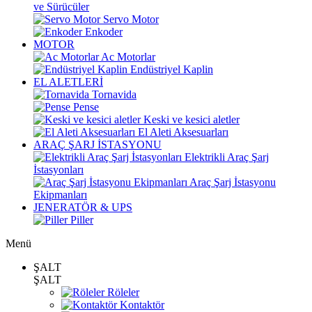
ve Sürücüler
Servo Motor
Enkoder
MOTOR
Ac Motorlar
Endüstriyel Kaplin
EL ALETLERİ
Tornavida
Pense
Keski ve kesici aletler
El Aleti Aksesuarları
ARAÇ ŞARJ İSTASYONU
Elektrikli Araç Şarj
İstasyonları
Araç Şarj İstasyonu
Ekipmanları
JENERATÖR & UPS
Piller
Menü
ŞALT
ŞALT
Röleler
Kontaktör