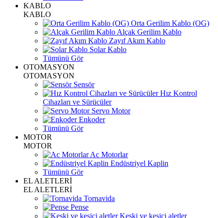
KABLO
KABLO
Orta Gerilim Kablo (OG)
Alçak Gerilim Kablo
Zayıf Akım Kablo
Solar Kablo
Tümünü Gör
OTOMASYON
OTOMASYON
Sensör
Hız Kontrol
Cihazları ve Sürücüler
Servo Motor
Enkoder
Tümünü Gör
MOTOR
MOTOR
Ac Motorlar
Endüstriyel Kaplin
Tümünü Gör
EL ALETLERİ
EL ALETLERİ
Tornavida
Pense
Keski ve kesici aletler