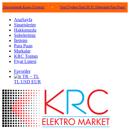
lerde Kargo Ücretsiz!
•
Yeni Üyelere Özel 50 TL Değerinde Para Puan!
•
5.0
AnaSayfa
Siparişlerim
Hakkımızda
Şubelerimiz
İletişim
Para Puan
Markalar
KRC Toptan
Fiyat Listesi
Favoriler
TR − TL
TL
USD
EUR