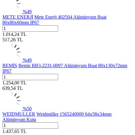
%
49
METE ENERJİ
Mete Enerji 402504 Alüminyum Buat
80x80x60mm IP67
1.014,24
TL
517,26
TL
%
49
BEMİS
Bemis BB3-2231-0097 Alüminyum Buat 80x130x72mm
IP67
1.254,00
TL
639,54
TL
%
50
WEIDMULLER
Weidmüller 1565240000 64x58x34mm
Alüminyum Kutu
1.437,65
TL