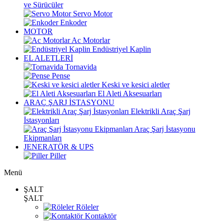
ve Sürücüler
Servo Motor
Enkoder
MOTOR
Ac Motorlar
Endüstriyel Kaplin
EL ALETLERİ
Tornavida
Pense
Keski ve kesici aletler
El Aleti Aksesuarları
ARAÇ ŞARJ İSTASYONU
Elektrikli Araç Şarj
İstasyonları
Araç Şarj İstasyonu
Ekipmanları
JENERATÖR & UPS
Piller
Menü
ŞALT
ŞALT
Röleler
Kontaktör