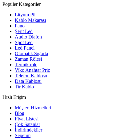
Popüler Kategoriler
Lityum Pil
Kablo Makarası
Pano
Şerit Led
Audio Diafon
Spot Led
Led Panel
Otomatik Sigorta
Zaman Rölesi
Termik röle
Viko Anahtar Priz
Telefon Kablosu
Data Kablosu
Ttr Kablo
Hızlı Erişim
Müşteri Hizmetleri
Blog
Fiyat Listesi
Çok Satanlar
İndirimdekiler
Sepetim