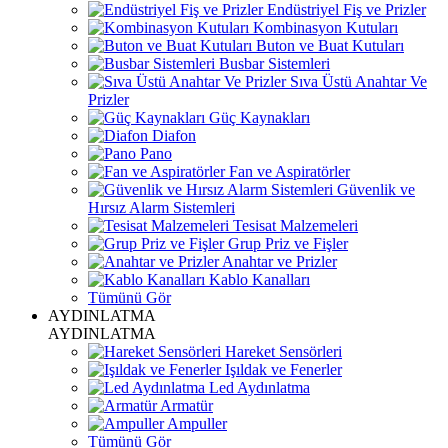
Endüstriyel Fiş ve Prizler
Kombinasyon Kutuları
Buton ve Buat Kutuları
Busbar Sistemleri
Sıva Üstü Anahtar Ve
Prizler
Güç Kaynakları
Diafon
Pano
Fan ve Aspiratörler
Güvenlik ve
Hırsız Alarm Sistemleri
Tesisat Malzemeleri
Grup Priz ve Fişler
Anahtar ve Prizler
Kablo Kanalları
Tümünü Gör
AYDINLATMA
AYDINLATMA
Hareket Sensörleri
Işıldak ve Fenerler
Led Aydınlatma
Armatür
Ampuller
Tümünü Gör