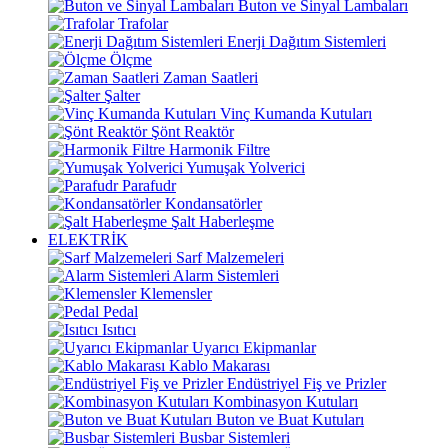
Buton ve Sinyal Lambaları
Trafolar
Enerji Dağıtım Sistemleri
Ölçme
Zaman Saatleri
Şalter
Vinç Kumanda Kutuları
Şönt Reaktör
Harmonik Filtre
Yumuşak Yolverici
Parafudr
Kondansatörler
Şalt Haberleşme
ELEKTRİK
Sarf Malzemeleri
Alarm Sistemleri
Klemensler
Pedal
Isıtıcı
Uyarıcı Ekipmanlar
Kablo Makarası
Endüstriyel Fiş ve Prizler
Kombinasyon Kutuları
Buton ve Buat Kutuları
Busbar Sistemleri