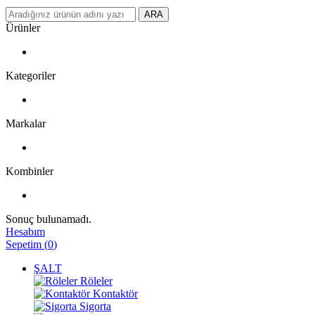
ARA
Ürünler
Kategoriler
Markalar
Kombinler
Sonuç bulunamadı.
Hesabım
Sepetim
(
0
)
ŞALT
Röleler
Kontaktör
Sigorta