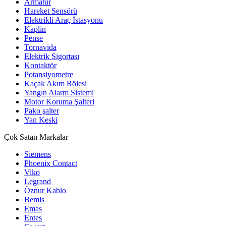
Armatür
Hareket Sensörü
Elektrikli Araç İstasyonu
Kaplin
Pense
Tornavida
Elektrik Sigortası
Kontaktör
Potansiyometre
Kaçak Akım Rölesi
Yangın Alarm Sistemi
Motor Koruma Şalteri
Pako şalter
Yan Keski
Çok Satan Markalar
Siemens
Phoenix Contact
Viko
Legrand
Öznur Kablo
Bemis
Emas
Entes