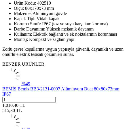
Ürün Kodu: 402510
Ölçü: 80x170x73 mm
Malzeme: Alüminyum gövde
Kapak Tipi: Vidalı kapak
Koruma Sınıfı: IP67 (toz ve suya karşı tam koruma)
Darbe Dayanımı: Yüksek mekanik dayanım
Kullanım: Elektrik bağlantı ve ek noktalarının korunması
Montaj: Kompakt ve sağlam yapı
Zorlu çevre koşullarına uygun yapısıyla güvenli, dayanıklı ve uzun
ömürlü elektrik tesisatı çözümleri sunar.
BENZER ÜRÜNLER
%
49
BEMİS
Bemis BB3-2131-0097 Alüminyum Buat 80x80x73mm
IP67
1.010,40
TL
515,30
TL