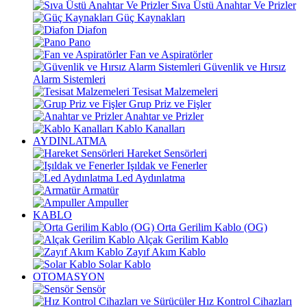
Sıva Üstü Anahtar Ve Prizler
Güç Kaynakları
Diafon
Pano
Fan ve Aspiratörler
Güvenlik ve Hırsız
Alarm Sistemleri
Tesisat Malzemeleri
Grup Priz ve Fişler
Anahtar ve Prizler
Kablo Kanalları
AYDINLATMA
Hareket Sensörleri
Işıldak ve Fenerler
Led Aydınlatma
Armatür
Ampuller
KABLO
Orta Gerilim Kablo (OG)
Alçak Gerilim Kablo
Zayıf Akım Kablo
Solar Kablo
OTOMASYON
Sensör
Hız Kontrol Cihazları