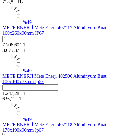
718,82
TL
%
49
METE ENERJİ
Mete Enerji 402517 Alüminyum Buat
160x260x90mm IP67
7.206,60
TL
3.675,37
TL
%
49
METE ENERJİ
Mete Enerji 402506 Alüminyum Buat
100x100x73mm Ip67
1.247,28
TL
636,11
TL
%
49
METE ENERJİ
Mete Enerji 402518 Alüminyum Buat
170x190x90mm Ip67