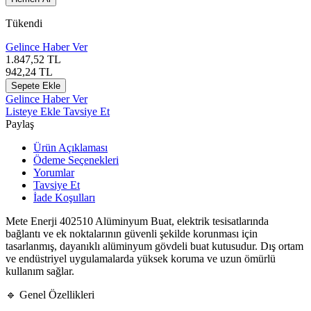
Tükendi
Gelince Haber Ver
1.847,52
TL
942,24
TL
Sepete Ekle
Gelince Haber Ver
Listeye Ekle
Tavsiye Et
Paylaş
Ürün Açıklaması
Ödeme Seçenekleri
Yorumlar
Tavsiye Et
İade Koşulları
Mete Enerji 402510 Alüminyum Buat, elektrik tesisatlarında
bağlantı ve ek noktalarının güvenli şekilde korunması için
tasarlanmış, dayanıklı alüminyum gövdeli buat kutusudur. Dış ortam
ve endüstriyel uygulamalarda yüksek koruma ve uzun ömürlü
kullanım sağlar.
🔹 Genel Özellikleri