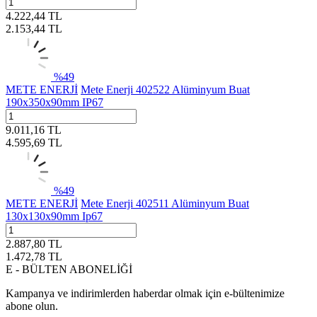
4.222,44
TL
2.153,44
TL
%
49
METE ENERJİ
Mete Enerji 402522 Alüminyum Buat
190x350x90mm IP67
9.011,16
TL
4.595,69
TL
%
49
METE ENERJİ
Mete Enerji 402511 Alüminyum Buat
130x130x90mm Ip67
2.887,80
TL
1.472,78
TL
E - BÜLTEN ABONELİĞİ
Kampanya ve indirimlerden haberdar olmak için e-bültenimize
abone olun.