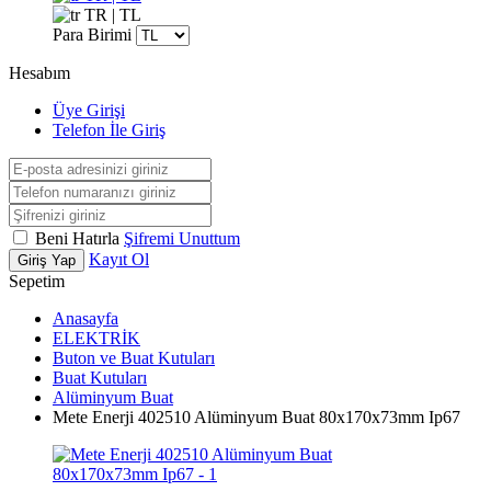
TR | TL
Para Birimi
Hesabım
Üye Girişi
Telefon İle Giriş
Beni Hatırla
Şifremi Unuttum
Kayıt Ol
Giriş Yap
Sepetim
Anasayfa
ELEKTRİK
Buton ve Buat Kutuları
Buat Kutuları
Alüminyum Buat
Mete Enerji 402510 Alüminyum Buat 80x170x73mm Ip67