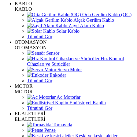
KABLO
KABLO
Orta Gerilim Kablo (OG)
Alçak Gerilim Kablo
Zayıf Akım Kablo
Solar Kablo
Tümünü Gör
OTOMASYON
OTOMASYON
Sensör
Hız Kontrol
Cihazları ve Sürücüler
Servo Motor
Enkoder
Tümünü Gör
MOTOR
MOTOR
Ac Motorlar
Endüstriyel Kaplin
Tümünü Gör
EL ALETLERİ
EL ALETLERİ
Tornavida
Pense
Keski ve kesici aletler