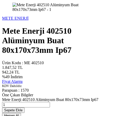
METE ENERJİ
Mete Enerji 402510
Alüminyum Buat
80x170x73mm Ip67
Ürün Kodu :
ME 402510
1.847,52
TL
942,24
TL
%
49
İndirim
Fiyat Alarmı
KDV Dahildir.
Parapuan :
1570
Öne Çıkan Bilgiler
Mete Enerji 402510 Alüminyum Buat 80x170x73mm Ip67
Sepete Ekle
Hemen Al