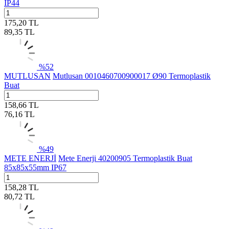
IP44
175,20
TL
89,35
TL
%
52
MUTLUSAN
Mutlusan 0010460700900017 Ø90 Termoplastik
Buat
158,66
TL
76,16
TL
%
49
METE ENERJİ
Mete Enerji 40200905 Termoplastik Buat
85x85x55mm IP67
158,28
TL
80,72
TL