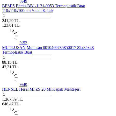
%
49
BEMİS
Bemis BB1-1131-0053 Termoplastik Buat
110x110x100mm Vidalı Kapak
241,20
TL
123,01
TL
%
52
MUTLUSAN
Mutlusan 0010460785850017 85x85x48
Termoplastik Buat
88,15
TL
42,31
TL
%
49
HENSEL
Hesel Mİ ZS 20 Mi Kapak Menteşesi
1.267,59
TL
646,47
TL