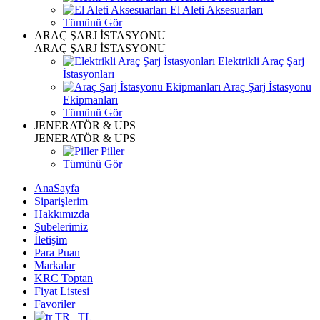
El Aleti Aksesuarları
Tümünü Gör
ARAÇ ŞARJ İSTASYONU
ARAÇ ŞARJ İSTASYONU
Elektrikli Araç Şarj
İstasyonları
Araç Şarj İstasyonu
Ekipmanları
Tümünü Gör
JENERATÖR & UPS
JENERATÖR & UPS
Piller
Tümünü Gör
AnaSayfa
Siparişlerim
Hakkımızda
Şubelerimiz
İletişim
Para Puan
Markalar
KRC Toptan
Fiyat Listesi
Favoriler
TR | TL