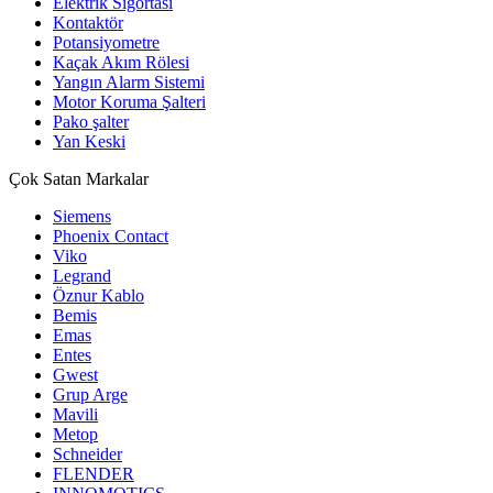
Elektrik Sigortası
Kontaktör
Potansiyometre
Kaçak Akım Rölesi
Yangın Alarm Sistemi
Motor Koruma Şalteri
Pako şalter
Yan Keski
Çok Satan Markalar
Siemens
Phoenix Contact
Viko
Legrand
Öznur Kablo
Bemis
Emas
Entes
Gwest
Grup Arge
Mavili
Metop
Schneider
FLENDER