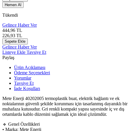
Hemen Al
Tükendi
Gelince Haber Ver
444,96
TL
226,93
TL
Sepete Ekle
Gelince Haber Ver
Listeye Ekle
Tavsiye Et
Paylaş
Ürün Açıklaması
Ödeme Seçenekleri
Yorumlar
Tavsiye Et
İade Koşulları
Mete Enerji 40202005 termoplastik buat, elektrik bağlantı ve ek
noktalarının güvenli şekilde korunması için tasarlanmış dayanıklı bir
muhafaza kutusudur. Gri renkli kompakt yapısı sayesinde iç ve dış
ortamlarda kablo düzenini sağlamak için ideal çözümdür.
🔹 Genel Özellikleri
• Marka: Mete Enerji