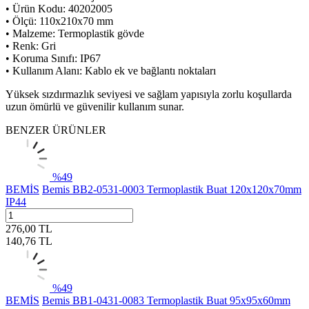
• Ürün Kodu: 40202005
• Ölçü: 110x210x70 mm
• Malzeme: Termoplastik gövde
• Renk: Gri
• Koruma Sınıfı: IP67
• Kullanım Alanı: Kablo ek ve bağlantı noktaları
Yüksek sızdırmazlık seviyesi ve sağlam yapısıyla zorlu koşullarda
uzun ömürlü ve güvenilir kullanım sunar.
BENZER ÜRÜNLER
%
49
BEMİS
Bemis BB2-0531-0003 Termoplastik Buat 120x120x70mm
IP44
276,00
TL
140,76
TL
%
49
BEMİS
Bemis BB1-0431-0083 Termoplastik Buat 95x95x60mm