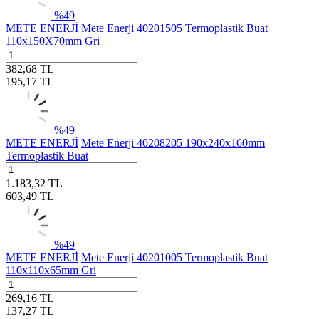
%
49
METE ENERJİ
Mete Enerji 40201505 Termoplastik Buat
110x150X70mm Gri
382,68
TL
195,17
TL
%
49
METE ENERJİ
Mete Enerji 40208205 190x240x160mm
Termoplastik Buat
1.183,32
TL
603,49
TL
%
49
METE ENERJİ
Mete Enerji 40201005 Termoplastik Buat
110x110x65mm Gri
269,16
TL
137,27
TL