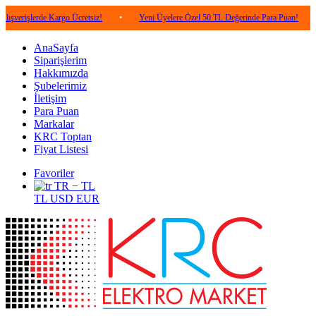
rde Kargo Ücretsiz!
•
Yeni Üyelere Özel 50 TL Değerinde Para Puan!
•
5.000
AnaSayfa
Siparişlerim
Hakkımızda
Şubelerimiz
İletişim
Para Puan
Markalar
KRC Toptan
Fiyat Listesi
Favoriler
TR − TL
TL
USD
EUR