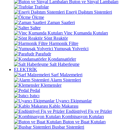
Buton ve Sinyal Lambaları
Trafolar
Enerji Dağıtım Sistemleri
Ölçme
Zaman Saatleri
Şalter
Vinç Kumanda Kutuları
Şönt Reaktör
Harmonik Filtre
Yumuşak Yolverici
Parafudr
Kondansatörler
Şalt Haberleşme
ELEKTRİK
Sarf Malzemeleri
Alarm Sistemleri
Klemensler
Pedal
Isıtıcı
Uyarıcı Ekipmanlar
Kablo Makarası
Endüstriyel Fiş ve Prizler
Kombinasyon Kutuları
Buton ve Buat Kutuları
Busbar Sistemleri