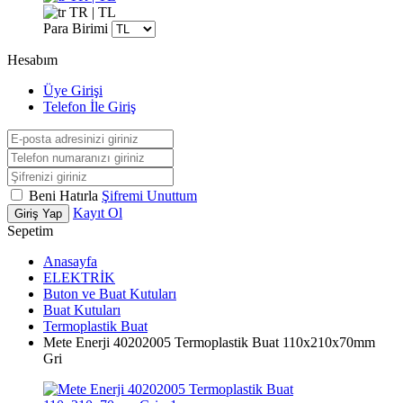
TR | TL
Para Birimi
Hesabım
Üye Girişi
Telefon İle Giriş
Beni Hatırla
Şifremi Unuttum
Kayıt Ol
Giriş Yap
Sepetim
Anasayfa
ELEKTRİK
Buton ve Buat Kutuları
Buat Kutuları
Termoplastik Buat
Mete Enerji 40202005 Termoplastik Buat 110x210x70mm
Gri