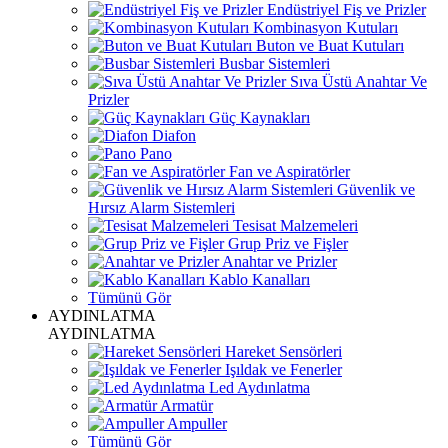
Endüstriyel Fiş ve Prizler
Kombinasyon Kutuları
Buton ve Buat Kutuları
Busbar Sistemleri
Sıva Üstü Anahtar Ve
Prizler
Güç Kaynakları
Diafon
Pano
Fan ve Aspiratörler
Güvenlik ve
Hırsız Alarm Sistemleri
Tesisat Malzemeleri
Grup Priz ve Fişler
Anahtar ve Prizler
Kablo Kanalları
Tümünü Gör
AYDINLATMA
AYDINLATMA
Hareket Sensörleri
Işıldak ve Fenerler
Led Aydınlatma
Armatür
Ampuller
Tümünü Gör