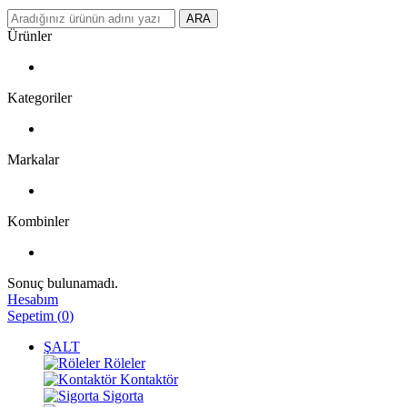
ARA
Ürünler
Kategoriler
Markalar
Kombinler
Sonuç bulunamadı.
Hesabım
Sepetim
(
0
)
ŞALT
Röleler
Kontaktör
Sigorta