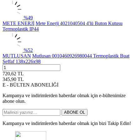
%
49
METE ENERJİ
Mete Enerji 4021040504 4'lü Buton Kutusu
Termoplastik IP44
%
52
MUTLUSAN
Mutlusan 0010460926980044 Termoplastik Buat
Şeffaf 138x226x98
720,62
TL
345,90
TL
E - BÜLTEN ABONELİĞİ
Kampanya ve indirimlerden haberdar olmak için e-bültenimize
abone olun.
ABONE OL
Kampanya ve indirimlerden haberdar olmak için bizi Takip Edin!