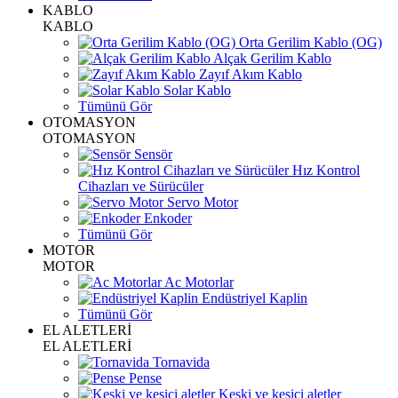
KABLO
KABLO
Orta Gerilim Kablo (OG)
Alçak Gerilim Kablo
Zayıf Akım Kablo
Solar Kablo
Tümünü Gör
OTOMASYON
OTOMASYON
Sensör
Hız Kontrol
Cihazları ve Sürücüler
Servo Motor
Enkoder
Tümünü Gör
MOTOR
MOTOR
Ac Motorlar
Endüstriyel Kaplin
Tümünü Gör
EL ALETLERİ
EL ALETLERİ
Tornavida
Pense
Keski ve kesici aletler