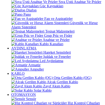
Sıva Üstü Anahtar Ve Prizler
Güç Kaynakları
Diafon
Pano
Fan ve Aspiratörler
Güvenlik ve Hırsız
Alarm Sistemleri
Tesisat Malzemeleri
Grup Priz ve Fişler
Anahtar ve Prizler
Kablo Kanalları
AYDINLATMA
Hareket Sensörleri
Işıldak ve Fenerler
Led Aydınlatma
Armatür
Ampuller
KABLO
Orta Gerilim Kablo (OG)
Alçak Gerilim Kablo
Zayıf Akım Kablo
Solar Kablo
OTOMASYON
Sensör
Hız Kontrol Cihazları