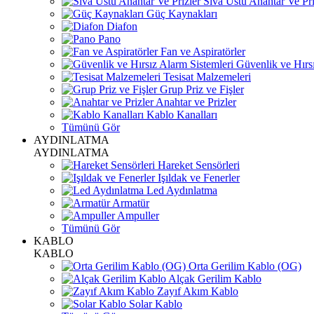
Sıva Üstü Anahtar Ve Pri
Güç Kaynakları
Diafon
Pano
Fan ve Aspiratörler
Güvenlik ve Hırsı
Tesisat Malzemeleri
Grup Priz ve Fişler
Anahtar ve Prizler
Kablo Kanalları
Tümünü Gör
AYDINLATMA
AYDINLATMA
Hareket Sensörleri
Işıldak ve Fenerler
Led Aydınlatma
Armatür
Ampuller
Tümünü Gör
KABLO
KABLO
Orta Gerilim Kablo (OG)
Alçak Gerilim Kablo
Zayıf Akım Kablo
Solar Kablo