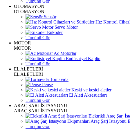
Tümünü Gör
OTOMASYON
OTOMASYON
Sensör
Hız Kontrol Cihazl
Servo Motor
Enkoder
Tümünü Gör
MOTOR
MOTOR
Ac Motorlar
Endüstriyel Kaplin
Tümünü Gör
EL ALETLERİ
EL ALETLERİ
Tornavida
Pense
Keski ve kesici aletler
El Aleti Aksesuarları
Tümünü Gör
ARAÇ ŞARJ İSTASYONU
ARAÇ ŞARJ İSTASYONU
Elektrikli Araç Şarj İst
Araç Şarj İstasyonu 
Tümünü Gör