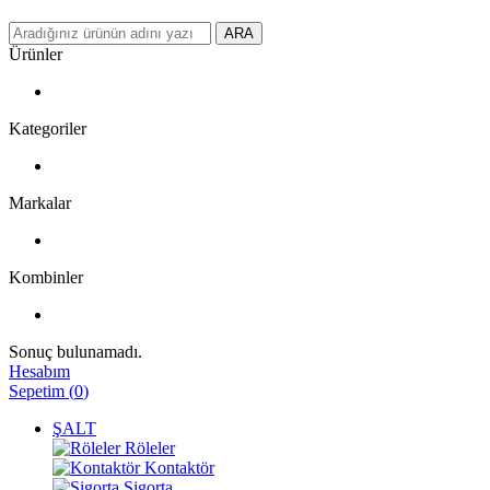
ARA
Ürünler
Kategoriler
Markalar
Kombinler
Sonuç bulunamadı.
Hesabım
Sepetim
(
0
)
ŞALT
Röleler
Kontaktör
Sigorta