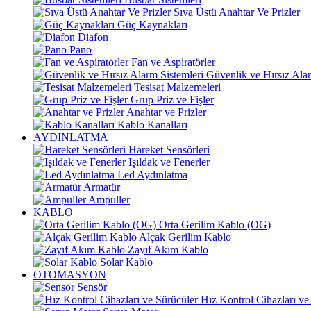
Sıva Üstü Anahtar Ve Prizler
Güç Kaynakları
Diafon
Pano
Fan ve Aspiratörler
Güvenlik ve Hırsız Alar
Tesisat Malzemeleri
Grup Priz ve Fişler
Anahtar ve Prizler
Kablo Kanalları
AYDINLATMA
Hareket Sensörleri
Işıldak ve Fenerler
Led Aydınlatma
Armatür
Ampuller
KABLO
Orta Gerilim Kablo (OG)
Alçak Gerilim Kablo
Zayıf Akım Kablo
Solar Kablo
OTOMASYON
Sensör
Hız Kontrol Cihazları ve