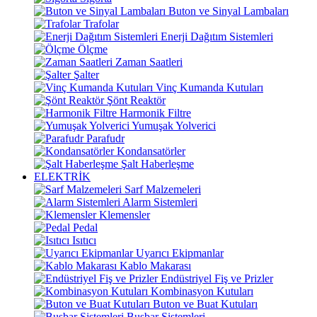
Buton ve Sinyal Lambaları
Trafolar
Enerji Dağıtım Sistemleri
Ölçme
Zaman Saatleri
Şalter
Vinç Kumanda Kutuları
Şönt Reaktör
Harmonik Filtre
Yumuşak Yolverici
Parafudr
Kondansatörler
Şalt Haberleşme
ELEKTRİK
Sarf Malzemeleri
Alarm Sistemleri
Klemensler
Pedal
Isıtıcı
Uyarıcı Ekipmanlar
Kablo Makarası
Endüstriyel Fiş ve Prizler
Kombinasyon Kutuları
Buton ve Buat Kutuları
Busbar Sistemleri