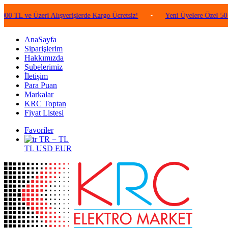
e Üzeri Alışverişlerde Kargo Ücretsiz!
•
Yeni Üyelere Özel 50 TL Değe
AnaSayfa
Siparişlerim
Hakkımızda
Şubelerimiz
İletişim
Para Puan
Markalar
KRC Toptan
Fiyat Listesi
Favoriler
TR − TL
TL
USD
EUR