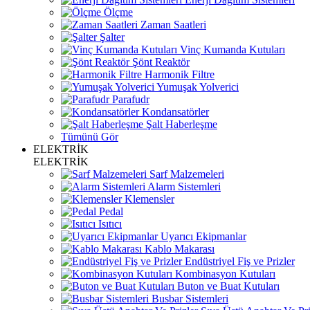
Ölçme
Zaman Saatleri
Şalter
Vinç Kumanda Kutuları
Şönt Reaktör
Harmonik Filtre
Yumuşak Yolverici
Parafudr
Kondansatörler
Şalt Haberleşme
Tümünü Gör
ELEKTRİK
ELEKTRİK
Sarf Malzemeleri
Alarm Sistemleri
Klemensler
Pedal
Isıtıcı
Uyarıcı Ekipmanlar
Kablo Makarası
Endüstriyel Fiş ve Prizler
Kombinasyon Kutuları
Buton ve Buat Kutuları
Busbar Sistemleri