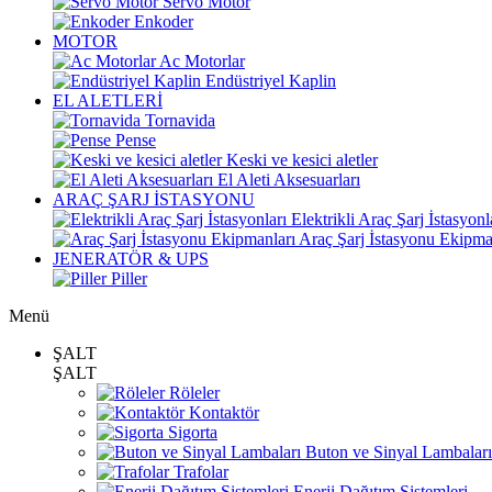
Servo Motor
Enkoder
MOTOR
Ac Motorlar
Endüstriyel Kaplin
EL ALETLERİ
Tornavida
Pense
Keski ve kesici aletler
El Aleti Aksesuarları
ARAÇ ŞARJ İSTASYONU
Elektrikli Araç Şarj İstasyonl
Araç Şarj İstasyonu Ekipma
JENERATÖR & UPS
Piller
Menü
ŞALT
ŞALT
Röleler
Kontaktör
Sigorta
Buton ve Sinyal Lambaları
Trafolar
Enerji Dağıtım Sistemleri