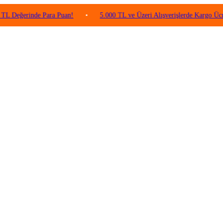
rinde Para Puan!
•
5.000 TL ve Üzeri Alışverişlerde Kargo Ücretsiz!