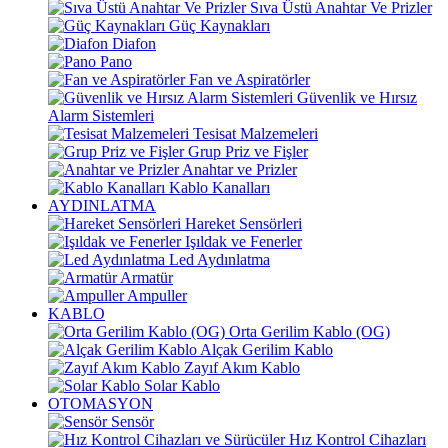
Sıva Üstü Anahtar Ve Prizler
Güç Kaynakları
Diafon
Pano
Fan ve Aspiratörler
Güvenlik ve Hırsız
Alarm Sistemleri
Tesisat Malzemeleri
Grup Priz ve Fişler
Anahtar ve Prizler
Kablo Kanalları
AYDINLATMA
Hareket Sensörleri
Işıldak ve Fenerler
Led Aydınlatma
Armatür
Ampuller
KABLO
Orta Gerilim Kablo (OG)
Alçak Gerilim Kablo
Zayıf Akım Kablo
Solar Kablo
OTOMASYON
Sensör
Hız Kontrol Cihazları