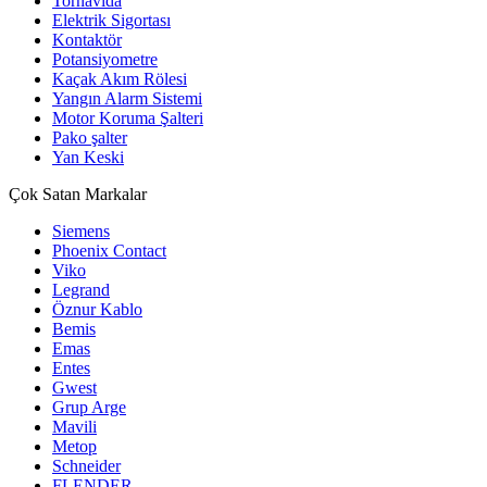
Tornavida
Elektrik Sigortası
Kontaktör
Potansiyometre
Kaçak Akım Rölesi
Yangın Alarm Sistemi
Motor Koruma Şalteri
Pako şalter
Yan Keski
Çok Satan Markalar
Siemens
Phoenix Contact
Viko
Legrand
Öznur Kablo
Bemis
Emas
Entes
Gwest
Grup Arge
Mavili
Metop
Schneider
FLENDER