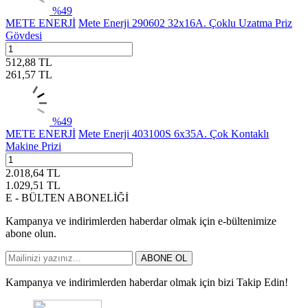
%
49
METE ENERJİ
Mete Enerji 290602 32x16A. Çoklu Uzatma Priz
Gövdesi
512,88
TL
261,57
TL
%
49
METE ENERJİ
Mete Enerji 403100S 6x35A. Çok Kontaklı
Makine Prizi
2.018,64
TL
1.029,51
TL
E - BÜLTEN ABONELİĞİ
Kampanya ve indirimlerden haberdar olmak için e-bültenimize
abone olun.
ABONE OL
Kampanya ve indirimlerden haberdar olmak için bizi Takip Edin!