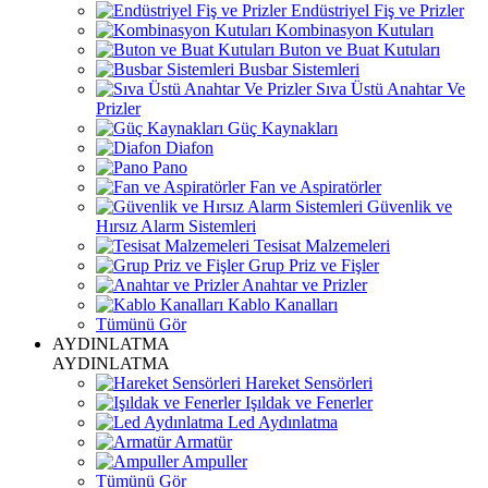
Endüstriyel Fiş ve Prizler
Kombinasyon Kutuları
Buton ve Buat Kutuları
Busbar Sistemleri
Sıva Üstü Anahtar Ve
Prizler
Güç Kaynakları
Diafon
Pano
Fan ve Aspiratörler
Güvenlik ve
Hırsız Alarm Sistemleri
Tesisat Malzemeleri
Grup Priz ve Fişler
Anahtar ve Prizler
Kablo Kanalları
Tümünü Gör
AYDINLATMA
AYDINLATMA
Hareket Sensörleri
Işıldak ve Fenerler
Led Aydınlatma
Armatür
Ampuller
Tümünü Gör