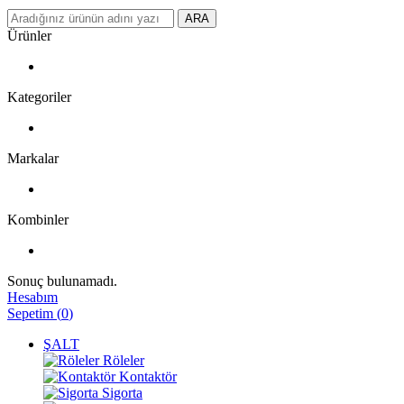
ARA
Ürünler
Kategoriler
Markalar
Kombinler
Sonuç bulunamadı.
Hesabım
Sepetim
(
0
)
ŞALT
Röleler
Kontaktör
Sigorta