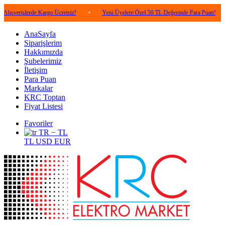
lerde Kargo Ücretsiz!
•
Yeni Üyelere Özel 50 TL Değerinde Para Puan!
•
5.0
AnaSayfa
Siparişlerim
Hakkımızda
Şubelerimiz
İletişim
Para Puan
Markalar
KRC Toptan
Fiyat Listesi
Favoriler
TR − TL
TL
USD
EUR