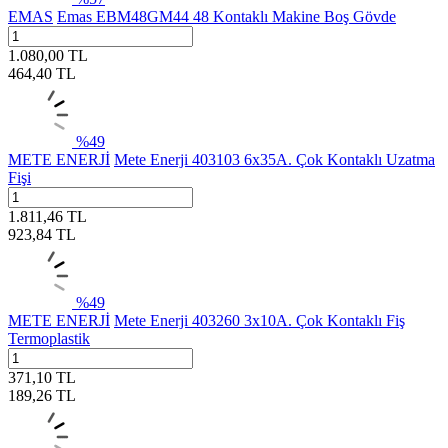
EMAS
Emas EBM48GM44 48 Kontaklı Makine Boş Gövde
1.080,00
TL
464,40
TL
%
49
METE ENERJİ
Mete Enerji 403103 6x35A. Çok Kontaklı Uzatma
Fişi
1.811,46
TL
923,84
TL
%
49
METE ENERJİ
Mete Enerji 403260 3x10A. Çok Kontaklı Fiş
Termoplastik
371,10
TL
189,26
TL