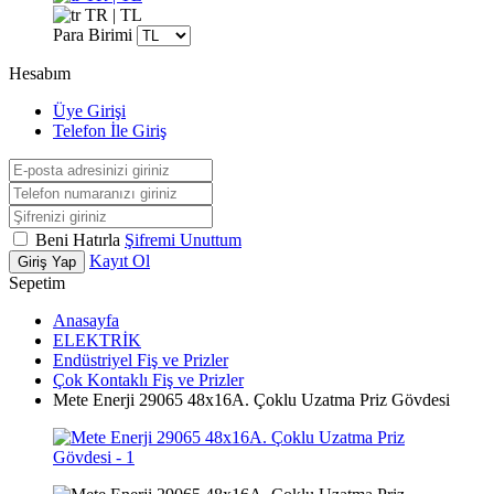
TR | TL
Para Birimi
Hesabım
Üye Girişi
Telefon İle Giriş
Beni Hatırla
Şifremi Unuttum
Kayıt Ol
Giriş Yap
Sepetim
Anasayfa
ELEKTRİK
Endüstriyel Fiş ve Prizler
Çok Kontaklı Fiş ve Prizler
Mete Enerji 29065 48x16A. Çoklu Uzatma Priz Gövdesi