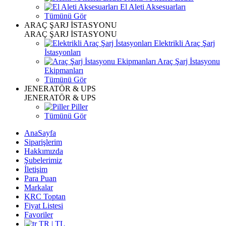
El Aleti Aksesuarları
Tümünü Gör
ARAÇ ŞARJ İSTASYONU
ARAÇ ŞARJ İSTASYONU
Elektrikli Araç Şarj
İstasyonları
Araç Şarj İstasyonu
Ekipmanları
Tümünü Gör
JENERATÖR & UPS
JENERATÖR & UPS
Piller
Tümünü Gör
AnaSayfa
Siparişlerim
Hakkımızda
Şubelerimiz
İletişim
Para Puan
Markalar
KRC Toptan
Fiyat Listesi
Favoriler
TR | TL