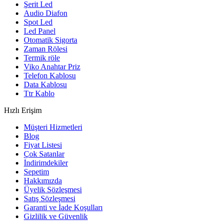
Şerit Led
Audio Diafon
Spot Led
Led Panel
Otomatik Sigorta
Zaman Rölesi
Termik röle
Viko Anahtar Priz
Telefon Kablosu
Data Kablosu
Ttr Kablo
Hızlı Erişim
Müşteri Hizmetleri
Blog
Fiyat Listesi
Çok Satanlar
İndirimdekiler
Sepetim
Hakkımızda
Üyelik Sözleşmesi
Satış Sözleşmesi
Garanti ve İade Koşulları
Gizlilik ve Güvenlik