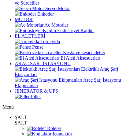
ve Sürücüler
Servo Motor
Enkoder
MOTOR
Ac Motorlar
Endüstriyel Kaplin
EL ALETLERİ
Tornavida
Pense
Keski ve kesici aletler
El Aleti Aksesuarları
ARAÇ ŞARJ İSTASYONU
Elektrikli Araç Şarj
İstasyonları
Araç Şarj İstasyonu
Ekipmanları
JENERATÖR & UPS
Piller
Menü
ŞALT
ŞALT
Röleler
Kontaktör