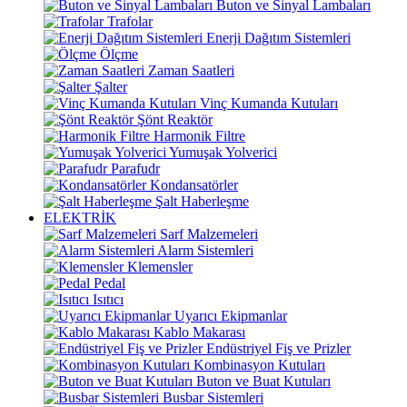
Buton ve Sinyal Lambaları
Trafolar
Enerji Dağıtım Sistemleri
Ölçme
Zaman Saatleri
Şalter
Vinç Kumanda Kutuları
Şönt Reaktör
Harmonik Filtre
Yumuşak Yolverici
Parafudr
Kondansatörler
Şalt Haberleşme
ELEKTRİK
Sarf Malzemeleri
Alarm Sistemleri
Klemensler
Pedal
Isıtıcı
Uyarıcı Ekipmanlar
Kablo Makarası
Endüstriyel Fiş ve Prizler
Kombinasyon Kutuları
Buton ve Buat Kutuları
Busbar Sistemleri