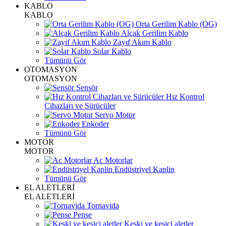
KABLO
KABLO
Orta Gerilim Kablo (OG)
Alçak Gerilim Kablo
Zayıf Akım Kablo
Solar Kablo
Tümünü Gör
OTOMASYON
OTOMASYON
Sensör
Hız Kontrol
Cihazları ve Sürücüler
Servo Motor
Enkoder
Tümünü Gör
MOTOR
MOTOR
Ac Motorlar
Endüstriyel Kaplin
Tümünü Gör
EL ALETLERİ
EL ALETLERİ
Tornavida
Pense
Keski ve kesici aletler