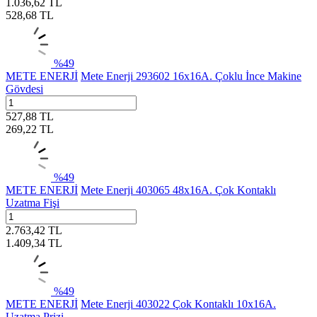
1.036,62
TL
528,68
TL
%
49
METE ENERJİ
Mete Enerji 293602 16x16A. Çoklu İnce Makine
Gövdesi
527,88
TL
269,22
TL
%
49
METE ENERJİ
Mete Enerji 403065 48x16A. Çok Kontaklı
Uzatma Fişi
2.763,42
TL
1.409,34
TL
%
49
METE ENERJİ
Mete Enerji 403022 Çok Kontaklı 10x16A.
Uzatma Prizi