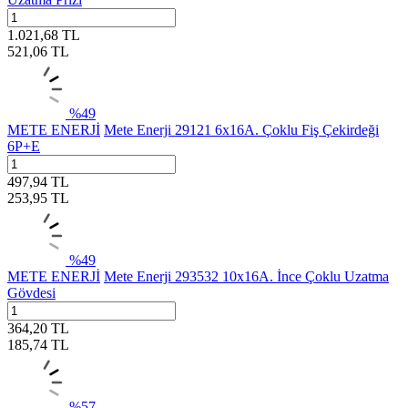
1.021,68
TL
521,06
TL
%
49
METE ENERJİ
Mete Enerji 29121 6x16A. Çoklu Fiş Çekirdeği
6P+E
497,94
TL
253,95
TL
%
49
METE ENERJİ
Mete Enerji 293532 10x16A. İnce Çoklu Uzatma
Gövdesi
364,20
TL
185,74
TL
%
57