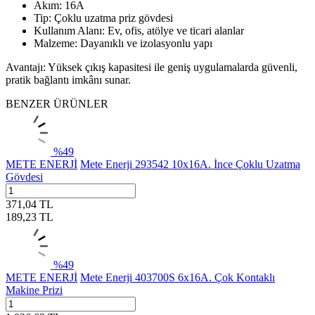
Akım: 16A
Tip: Çoklu uzatma priz gövdesi
Kullanım Alanı: Ev, ofis, atölye ve ticari alanlar
Malzeme: Dayanıklı ve izolasyonlu yapı
Avantajı: Yüksek çıkış kapasitesi ile geniş uygulamalarda güvenli,
pratik bağlantı imkânı sunar.
BENZER ÜRÜNLER
%
49
METE ENERJİ
Mete Enerji 293542 10x16A. İnce Çoklu Uzatma
Gövdesi
371,04
TL
189,23
TL
%
49
METE ENERJİ
Mete Enerji 403700S 6x16A. Çok Kontaklı
Makine Prizi