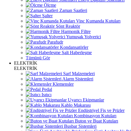
Ölçme
Zaman Saatleri
Şalter
Vinç Kumanda Kutuları
Şönt Reaktör
Harmonik Filtre
Yumuşak Yolverici
Parafudr
Kondansatörler
Şalt Haberleşme
Tümünü Gör
ELEKTRİK
ELEKTRİK
Sarf Malzemeleri
Alarm Sistemleri
Klemensler
Pedal
Isıtıcı
Uyarıcı Ekipmanlar
Kablo Makarası
Endüstriyel Fiş ve Prizler
Kombinasyon Kutuları
Buton ve Buat Kutuları
Busbar Sistemleri