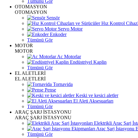
Tümünü Gör
OTOMASYON
OTOMASYON
Sensör
Hız Kontrol Cihazl
Servo Motor
Enkoder
Tümünü Gör
MOTOR
MOTOR
Ac Motorlar
Endüstriyel Kaplin
Tümünü Gör
EL ALETLERİ
EL ALETLERİ
Tornavida
Pense
Keski ve kesici aletler
El Aleti Aksesuarları
Tümünü Gör
ARAÇ ŞARJ İSTASYONU
ARAÇ ŞARJ İSTASYONU
Elektrikli Araç Şarj İst
Araç Şarj İstasyonu 
Tümünü Gör