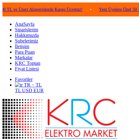
 Üzeri Alışverişlerde Kargo Ücretsiz!
•
Yeni Üyelere Özel 50 TL Değer
AnaSayfa
Siparişlerim
Hakkımızda
Şubelerimiz
İletişim
Para Puan
Markalar
KRC Toptan
Fiyat Listesi
Favoriler
TR − TL
TL
USD
EUR