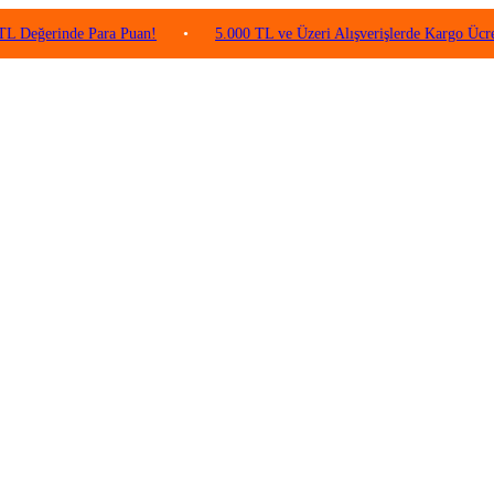
inde Para Puan!
•
5.000 TL ve Üzeri Alışverişlerde Kargo Ücretsiz!