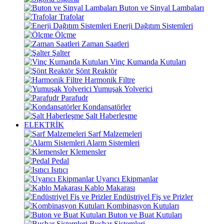
Buton ve Sinyal Lambaları
Trafolar
Enerji Dağıtım Sistemleri
Ölçme
Zaman Saatleri
Şalter
Vinç Kumanda Kutuları
Şönt Reaktör
Harmonik Filtre
Yumuşak Yolverici
Parafudr
Kondansatörler
Şalt Haberleşme
ELEKTRİK
Sarf Malzemeleri
Alarm Sistemleri
Klemensler
Pedal
Isıtıcı
Uyarıcı Ekipmanlar
Kablo Makarası
Endüstriyel Fiş ve Prizler
Kombinasyon Kutuları
Buton ve Buat Kutuları
Busbar Sistemleri