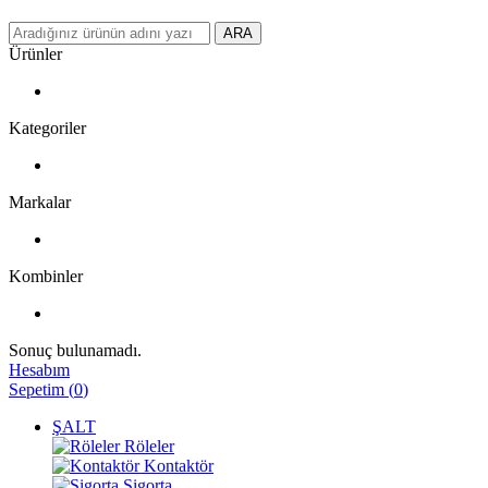
ARA
Ürünler
Kategoriler
Markalar
Kombinler
Sonuç bulunamadı.
Hesabım
Sepetim
(
0
)
ŞALT
Röleler
Kontaktör
Sigorta