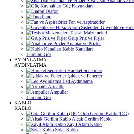
Sıva Üstü Anahtar Ve Pri
Güç Kaynakları
Diafon
Pano
Fan ve Aspiratörler
Güvenlik ve Hırsı
Tesisat Malzemeleri
Grup Priz ve Fişler
Anahtar ve Prizler
Kablo Kanalları
Tümünü Gör
AYDINLATMA
AYDINLATMA
Hareket Sensörleri
Işıldak ve Fenerler
Led Aydınlatma
Armatür
Ampuller
Tümünü Gör
KABLO
KABLO
Orta Gerilim Kablo (OG)
Alçak Gerilim Kablo
Zayıf Akım Kablo
Solar Kablo