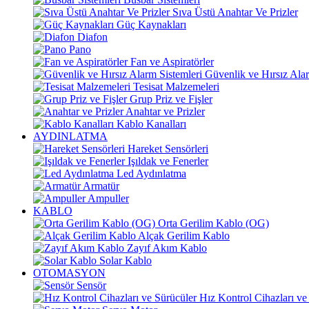
Sıva Üstü Anahtar Ve Prizler
Güç Kaynakları
Diafon
Pano
Fan ve Aspiratörler
Güvenlik ve Hırsız Alar
Tesisat Malzemeleri
Grup Priz ve Fişler
Anahtar ve Prizler
Kablo Kanalları
AYDINLATMA
Hareket Sensörleri
Işıldak ve Fenerler
Led Aydınlatma
Armatür
Ampuller
KABLO
Orta Gerilim Kablo (OG)
Alçak Gerilim Kablo
Zayıf Akım Kablo
Solar Kablo
OTOMASYON
Sensör
Hız Kontrol Cihazları ve