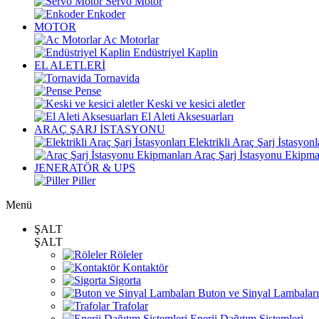
Servo Motor
Enkoder
MOTOR
Ac Motorlar
Endüstriyel Kaplin
EL ALETLERİ
Tornavida
Pense
Keski ve kesici aletler
El Aleti Aksesuarları
ARAÇ ŞARJ İSTASYONU
Elektrikli Araç Şarj İstasyonl
Araç Şarj İstasyonu Ekipma
JENERATÖR & UPS
Piller
Menü
ŞALT
ŞALT
Röleler
Kontaktör
Sigorta
Buton ve Sinyal Lambaları
Trafolar
Enerji Dağıtım Sistemleri