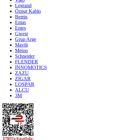
Legrand
Öznur Kablo
Bemis
Emas
Entes
Gwest
Grup Arge
Mavili
Metop
Schneider
FLENDER
INNOMOTICS
ZAZU
ZİGAR
LOSPAR
ALCU
3M