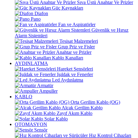
Sıva Üstü Anahtar Ve Prizler
Güç Kaynakları
Diafon
Pano
Fan ve Aspiratörler
Güvenlik ve Hırsız
Alarm Sistemleri
Tesisat Malzemeleri
Grup Priz ve Fişler
Anahtar ve Prizler
Kablo Kanalları
AYDINLATMA
Hareket Sensörleri
Işıldak ve Fenerler
Led Aydınlatma
Armatür
Ampuller
KABLO
Orta Gerilim Kablo (OG)
Alçak Gerilim Kablo
Zayıf Akım Kablo
Solar Kablo
OTOMASYON
Sensör
Hız Kontrol Cihazları