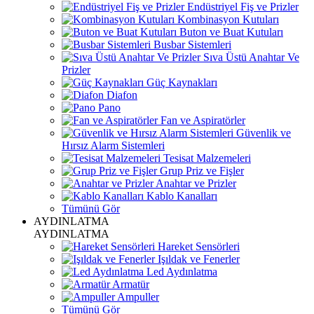
Endüstriyel Fiş ve Prizler
Kombinasyon Kutuları
Buton ve Buat Kutuları
Busbar Sistemleri
Sıva Üstü Anahtar Ve
Prizler
Güç Kaynakları
Diafon
Pano
Fan ve Aspiratörler
Güvenlik ve
Hırsız Alarm Sistemleri
Tesisat Malzemeleri
Grup Priz ve Fişler
Anahtar ve Prizler
Kablo Kanalları
Tümünü Gör
AYDINLATMA
AYDINLATMA
Hareket Sensörleri
Işıldak ve Fenerler
Led Aydınlatma
Armatür
Ampuller
Tümünü Gör