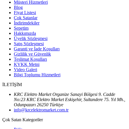
Müşteri Hizmetleri
Blog
Fiyat Listesi
Çok Satanlar
İndirimdekiler
Sepetim
Hakkımızda
Üyelik Sözleşmesi
Satış Sözleşmesi
Garanti ve İade Koşulları
Gizlilik ve Güvenlik
Teslimat Koşulları
KVKK Metni
Video Galeri
Bilgi Toplumu Hizmetleri
İLETİŞİM
KRC Elektro Market Organize Sanayi Bölgesi 9. Cadde
No:23 KRC Elektro Market Eskişehir, Sultandere 75. Yıl Mh.,
Odunpazarı 26250 Türkiye
info@krcelektromarket.com.tr
Çok Satan Kategoriler