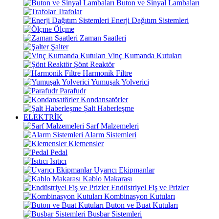
Buton ve Sinyal Lambaları
Trafolar
Enerji Dağıtım Sistemleri
Ölçme
Zaman Saatleri
Şalter
Vinç Kumanda Kutuları
Şönt Reaktör
Harmonik Filtre
Yumuşak Yolverici
Parafudr
Kondansatörler
Şalt Haberleşme
ELEKTRİK
Sarf Malzemeleri
Alarm Sistemleri
Klemensler
Pedal
Isıtıcı
Uyarıcı Ekipmanlar
Kablo Makarası
Endüstriyel Fiş ve Prizler
Kombinasyon Kutuları
Buton ve Buat Kutuları
Busbar Sistemleri