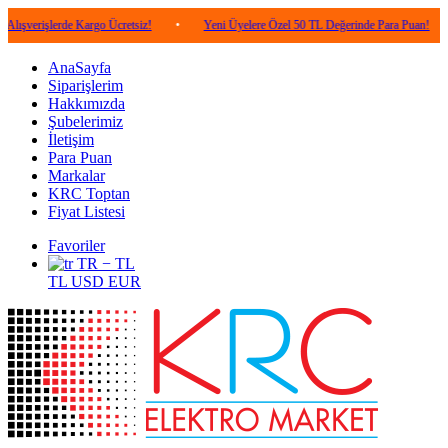
lerde Kargo Ücretsiz!
•
Yeni Üyelere Özel 50 TL Değerinde Para Puan!
•
5.0
AnaSayfa
Siparişlerim
Hakkımızda
Şubelerimiz
İletişim
Para Puan
Markalar
KRC Toptan
Fiyat Listesi
Favoriler
TR − TL
TL
USD
EUR