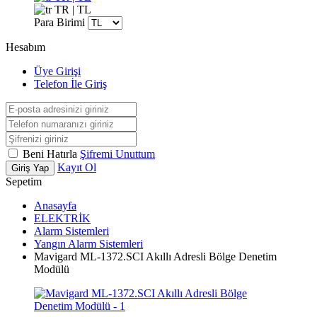
TR | TL
Para Birimi
Hesabım
Üye Girişi
Telefon İle Giriş
Beni Hatırla
Şifremi Unuttum
Kayıt Ol
Giriş Yap
Sepetim
Anasayfa
ELEKTRİK
Alarm Sistemleri
Yangın Alarm Sistemleri
Mavigard ML-1372.SCI Akıllı Adresli Bölge Denetim
Modülü