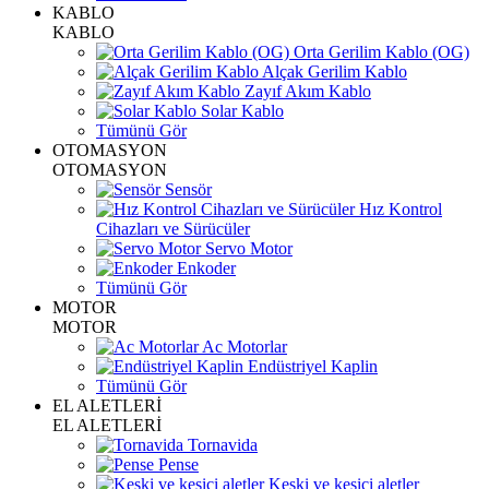
KABLO
KABLO
Orta Gerilim Kablo (OG)
Alçak Gerilim Kablo
Zayıf Akım Kablo
Solar Kablo
Tümünü Gör
OTOMASYON
OTOMASYON
Sensör
Hız Kontrol
Cihazları ve Sürücüler
Servo Motor
Enkoder
Tümünü Gör
MOTOR
MOTOR
Ac Motorlar
Endüstriyel Kaplin
Tümünü Gör
EL ALETLERİ
EL ALETLERİ
Tornavida
Pense
Keski ve kesici aletler