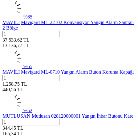
%
65
MAVİLİ
Mavigard ML-22102 Konvansiyon Yangın Alarm Santrali
2 Bölge
37.533,62
TL
13.136,77
TL
%
65
MAVİLİ
Mavigard ML-0710 Yangın Alarm Buton Koruma Kapağı
1.258,75
TL
440,56
TL
%
52
MUTLUSAN
Mutlusan 028120000001 Yangın İhbar Butonu Kare
344,45
TL
165,34
TL