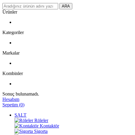
ARA
Ürünler
Kategoriler
Markalar
Kombinler
Sonuç bulunamadı.
Hesabım
Sepetim
(
0
)
ŞALT
Röleler
Kontaktör
Sigorta