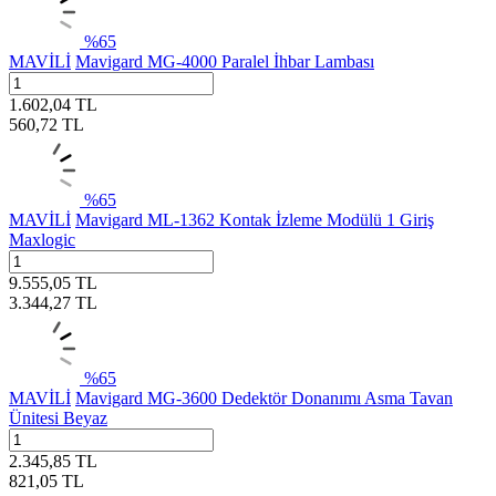
%
65
MAVİLİ
Mavigard MG-4000 Paralel İhbar Lambası
1.602,04
TL
560,72
TL
%
65
MAVİLİ
Mavigard ML-1362 Kontak İzleme Modülü 1 Giriş
Maxlogic
9.555,05
TL
3.344,27
TL
%
65
MAVİLİ
Mavigard MG-3600 Dedektör Donanımı Asma Tavan
Ünitesi Beyaz
2.345,85
TL
821,05
TL