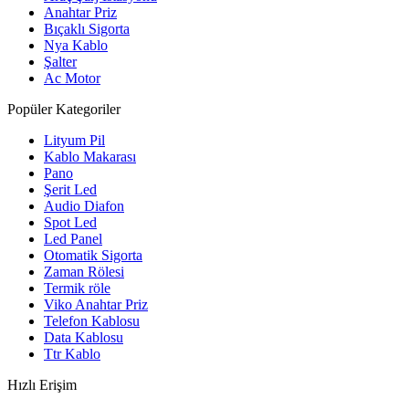
Anahtar Priz
Bıçaklı Sigorta
Nya Kablo
Şalter
Ac Motor
Popüler Kategoriler
Lityum Pil
Kablo Makarası
Pano
Şerit Led
Audio Diafon
Spot Led
Led Panel
Otomatik Sigorta
Zaman Rölesi
Termik röle
Viko Anahtar Priz
Telefon Kablosu
Data Kablosu
Ttr Kablo
Hızlı Erişim