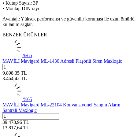
• Kutup Sayısı: 3P
• Montaj: DIN rayı
Avantajı: Yüksek performansı ve güvenilir koruması ile uzun ömürlü
kullanım sağlar.
BENZER ÜRÜNLER
%
65
MAVİLİ
Mavigard ML-1430 Adresli Flaşörlü Siren Maxlogic
9.898,35
TL
3.464,42
TL
%
65
MAVİLİ
Mavigard ML-22104 Konvansiyonel Yangın Alarm
Santrali Maxlogic
39.478,96
TL
13.817,64
TL