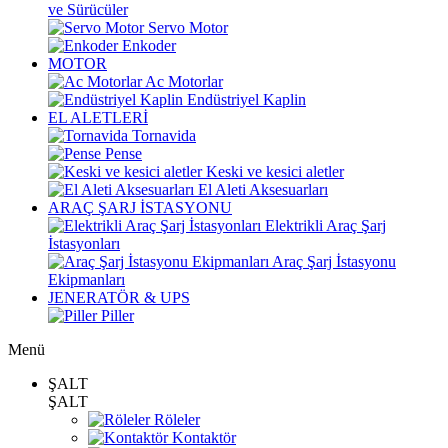
ve Sürücüler
Servo Motor
Enkoder
MOTOR
Ac Motorlar
Endüstriyel Kaplin
EL ALETLERİ
Tornavida
Pense
Keski ve kesici aletler
El Aleti Aksesuarları
ARAÇ ŞARJ İSTASYONU
Elektrikli Araç Şarj
İstasyonları
Araç Şarj İstasyonu
Ekipmanları
JENERATÖR & UPS
Piller
Menü
ŞALT
ŞALT
Röleler
Kontaktör