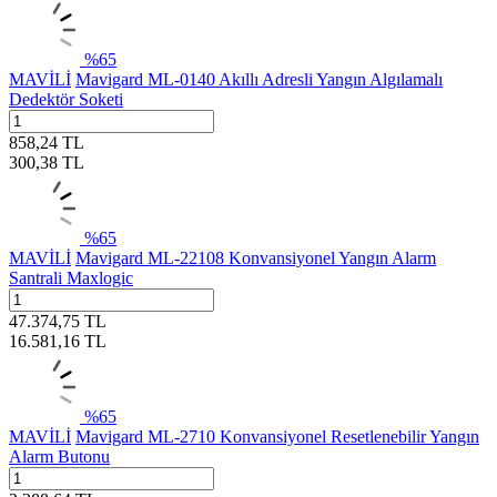
%
65
MAVİLİ
Mavigard ML-0140 Akıllı Adresli Yangın Algılamalı
Dedektör Soketi
858,24
TL
300,38
TL
%
65
MAVİLİ
Mavigard ML-22108 Konvansiyonel Yangın Alarm
Santrali Maxlogic
47.374,75
TL
16.581,16
TL
%
65
MAVİLİ
Mavigard ML-2710 Konvansiyonel Resetlenebilir Yangın
Alarm Butonu