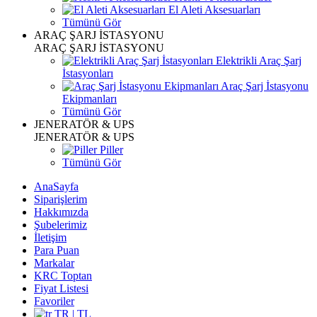
El Aleti Aksesuarları
Tümünü Gör
ARAÇ ŞARJ İSTASYONU
ARAÇ ŞARJ İSTASYONU
Elektrikli Araç Şarj
İstasyonları
Araç Şarj İstasyonu
Ekipmanları
Tümünü Gör
JENERATÖR & UPS
JENERATÖR & UPS
Piller
Tümünü Gör
AnaSayfa
Siparişlerim
Hakkımızda
Şubelerimiz
İletişim
Para Puan
Markalar
KRC Toptan
Fiyat Listesi
Favoriler
TR | TL