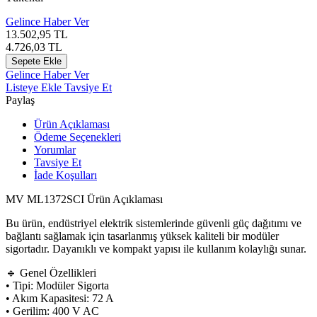
Gelince Haber Ver
13.502,95
TL
4.726,03
TL
Sepete Ekle
Gelince Haber Ver
Listeye Ekle
Tavsiye Et
Paylaş
Ürün Açıklaması
Ödeme Seçenekleri
Yorumlar
Tavsiye Et
İade Koşulları
MV ML1372SCI Ürün Açıklaması
Bu ürün, endüstriyel elektrik sistemlerinde güvenli güç dağıtımı ve
bağlantı sağlamak için tasarlanmış yüksek kaliteli bir modüler
sigortadır. Dayanıklı ve kompakt yapısı ile kullanım kolaylığı sunar.
🔹 Genel Özellikleri
• Tipi: Modüler Sigorta
• Akım Kapasitesi: 72 A
• Gerilim: 400 V AC