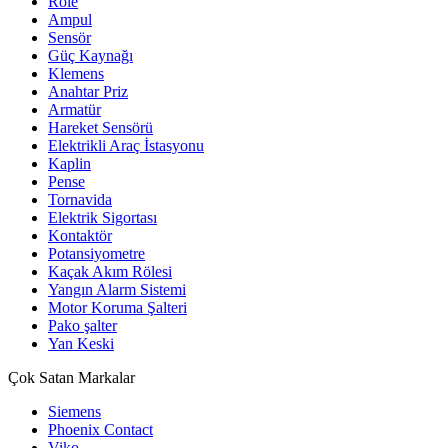
Röle
Ampul
Sensör
Güç Kaynağı
Klemens
Anahtar Priz
Armatür
Hareket Sensörü
Elektrikli Araç İstasyonu
Kaplin
Pense
Tornavida
Elektrik Sigortası
Kontaktör
Potansiyometre
Kaçak Akım Rölesi
Yangın Alarm Sistemi
Motor Koruma Şalteri
Pako şalter
Yan Keski
Çok Satan Markalar
Siemens
Phoenix Contact
Viko